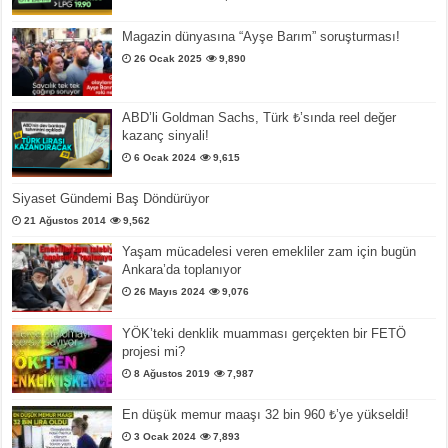
Magazin dünyasına “Ayşe Barım” soruşturması!
26 Ocak 2025
9,890
ABD’li Goldman Sachs, Türk ₺’sında reel değer
kazanç sinyali!
6 Ocak 2024
9,615
Siyaset Gündemi Baş Döndürüyor
21 Ağustos 2014
9,562
Yaşam mücadelesi veren emekliler zam için bugün
Ankara’da toplanıyor
26 Mayıs 2024
9,076
YÖK’teki denklik muamması gerçekten bir FETÖ
projesi mi?
8 Ağustos 2019
7,987
En düşük memur maaşı 32 bin 960 ₺’ye yükseldi!
3 Ocak 2024
7,893