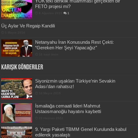
YÖK’teki denklik muamması gerçekten bir
FETÖ projesi mi?
8 Ağustos 2019
1
Üç Aylar Ve Regaip Kandili
1 Mayıs 2014
Netanyahu İran Konusunda Rest Çekti:
“Gereken Her Şeyi Yapacağız”
16 saat önce
Karışık Gönderiler
Siyonizmin uşakları Türkiye’nin Sevakin
Adası’dan rahatsız!
10 Mayıs 2019
İsmailağa cemaati lideri Mahmut
Ustaosmanoğlu hayatını kaybetti
23 Haziran 2022
9. Yargı Paketi TBMM Genel Kurulunda kabul
edilerek yasalaştı