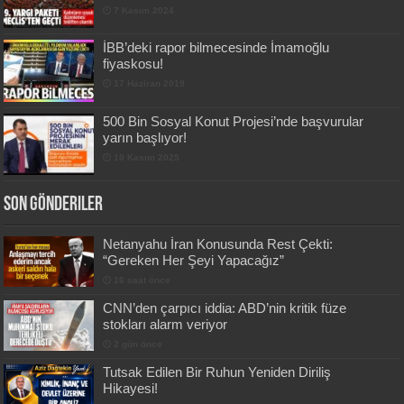
7 Kasım 2024
İBB’deki rapor bilmecesinde İmamoğlu
fiyaskosu!
17 Haziran 2019
500 Bin Sosyal Konut Projesi’nde başvurular
yarın başlıyor!
10 Kasım 2025
Son Gönderiler
Netanyahu İran Konusunda Rest Çekti:
“Gereken Her Şeyi Yapacağız”
16 saat önce
CNN’den çarpıcı iddia: ABD’nin kritik füze
stokları alarm veriyor
2 gün önce
Tutsak Edilen Bir Ruhun Yeniden Diriliş
Hikayesi!