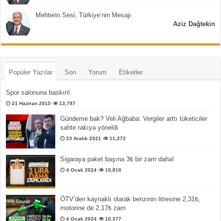
Mehterin Sesi, Türkiye’nin Mesajı
Aziz Dağtekin
Popüler Yazılar
Son
Yorum
Etiketler
Spor salonuna baskın!
21 Haziran 2015
13,797
Gündeme bak? Veli Ağbaba: Vergiler arttı tüketiciler
sahte rakıya yöneldi
23 Aralık 2021
11,272
Sigaraya paket başına 3₺ bir zam daha!
4 Ocak 2024
10,810
ÖTV’den kaynaklı olarak benzinin litresine 2,31₺,
motorine de 2,17₺ zam
4 Ocak 2024
10,377