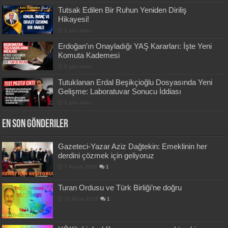
Tutsak Edilen Bir Ruhun Yeniden Diriliş
Hikayesi!
2 gün önce
Erdoğan’ın Onayladığı YAŞ Kararları: İşte Yeni
Komuta Kademesi
2 gün önce
Tutuklanan Erdal Beşikçioğlu Dosyasında Yeni
Gelişme: Laboratuvar Sonucu İddiası
2 gün önce
En Son Gönderiler
Gazeteci-Yazar Aziz Dağtekin: Emeklinin her
derdini çözmek için geliyoruz
7 Aralık 2020
1
Turan Ordusu ve Türk Birliği’ne doğru
15 Ekim 2019
1