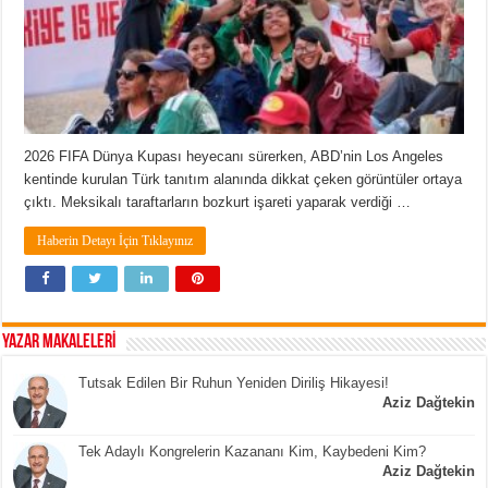
2026 FIFA Dünya Kupası heyecanı sürerken, ABD’nin Los Angeles
kentinde kurulan Türk tanıtım alanında dikkat çeken görüntüler ortaya
çıktı. Meksikalı taraftarların bozkurt işareti yaparak verdiği …
Haberin Detayı İçin Tıklayınız
YAZAR MAKALELERİ
Tutsak Edilen Bir Ruhun Yeniden Diriliş Hikayesi!
Aziz Dağtekin
Tek Adaylı Kongrelerin Kazananı Kim, Kaybedeni Kim?
Aziz Dağtekin