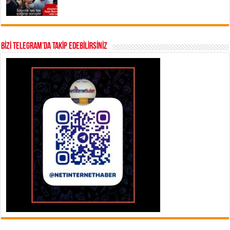
BİZİ TELEGRAM’DA TAKİP EDEBİLİRSİNİZ