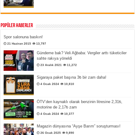
Popüler Haberler
Spor salonuna baskın!
21 Haziran 2015
13,797
Gündeme bak? Veli Ağbaba: Vergiler arttı tüketiciler
sahte rakıya yöneldi
23 Aralık 2021
11,272
Sigaraya paket başına 3₺ bir zam daha!
4 Ocak 2024
10,810
ÖTV’den kaynaklı olarak benzinin litresine 2,31₺,
motorine de 2,17₺ zam
4 Ocak 2024
10,377
Magazin dünyasına “Ayşe Barım” soruşturması!
26 Ocak 2025
9,890