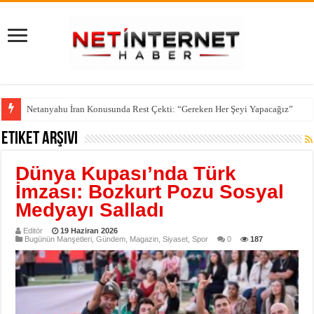
Netanyahu İran Konusunda Rest Çekti: “Gereken Her Şeyi Yapacağız”
Etiket Arşivi
Dünya Kupası’nda Türk
İmzası: Bozkurt Pozu Sosyal
Medyayı Salladı
Editör
19 Haziran 2026
Bugünün Manşetleri
,
Gündem
,
Magazin
,
Siyaset
,
Spor
0
187