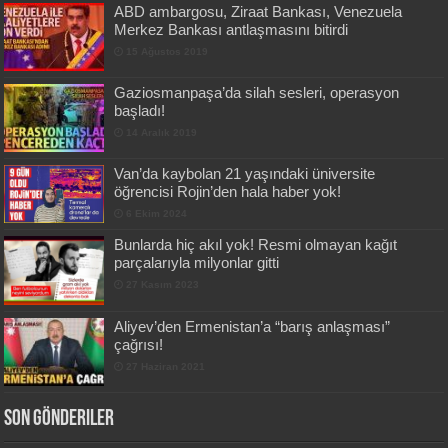
ABD ambargosu, Ziraat Bankası, Venezuela
Merkez Bankası antlaşmasını bitirdi
15 Ağustos 2019
Gaziosmanpaşa’da silah sesleri, operasyon
başladı!
14 Aralık 2019
Van’da kaybolan 21 yaşındaki üniversite
öğrencisi Rojin’den hala haber yok!
6 Ekim 2024
Bunlarda hiç akıl yok! Resmi olmayan kağıt
parçalarıyla milyonlar gitti
27 Kasım 2023
Aliyev’den Ermenistan’a “barış anlaşması”
çağrısı!
27 Haziran 2021
Son Gönderiler