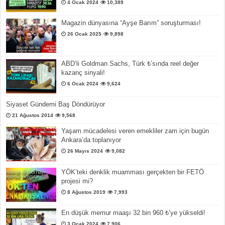
4 Ocak 2024
10,389
Magazin dünyasına “Ayşe Barım” soruşturması!
26 Ocak 2025
9,898
ABD’li Goldman Sachs, Türk ₺’sında reel değer
kazanç sinyali!
6 Ocak 2024
9,624
Siyaset Gündemi Baş Döndürüyor
21 Ağustos 2014
9,568
Yaşam mücadelesi veren emekliler zam için bugün
Ankara’da toplanıyor
26 Mayıs 2024
9,082
YÖK’teki denklik muamması gerçekten bir FETÖ
projesi mi?
8 Ağustos 2019
7,993
En düşük memur maaşı 32 bin 960 ₺’ye yükseldi!
3 Ocak 2024
7,906