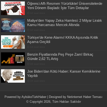
Öğrenci Affı Resmen Yürürlükte! Üniversitelerde
Yeni Dönem Başladı: İşte Tüm Detaylar
12 saat önce
Maliye’den Yapay Zeka Hamlesi: 2 Milyar Liralık
Kamu Harcaması Mercek Altında
12 saat önce
Türkiye’de Kene Alarmı! KKKA Aşısında Kritik
Aşama Geçildi
14 saat önce
Benzin Fiyatlarında Peş Peşe Zam! Birkaç
Günde 2,62 TL Artış
15 saat önce
Joe Biden’dan Kötü Haber: Kanser Kemiklerine
Yayıldı
19 saat önce
Powered by
AybükeTürkHaber
| Designed by
Netinternet Haber Teması
© Copyright 2026, Tüm Hakları Saklıdır