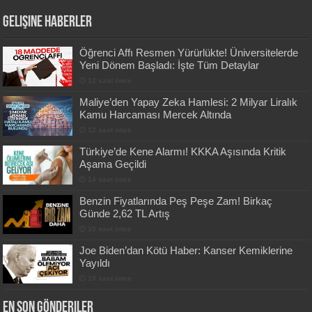
Gelişine Haberler
Öğrenci Affı Resmen Yürürlükte! Üniversitelerde
Yeni Dönem Başladı: İşte Tüm Detaylar
12 saat önce
Maliye’den Yapay Zeka Hamlesi: 2 Milyar Liralık
Kamu Harcaması Mercek Altında
12 saat önce
Türkiye’de Kene Alarmı! KKKA Aşısında Kritik
Aşama Geçildi
14 saat önce
Benzin Fiyatlarında Peş Peşe Zam! Birkaç
Günde 2,62 TL Artış
15 saat önce
Joe Biden’dan Kötü Haber: Kanser Kemiklerine
Yayıldı
19 saat önce
En Son Gönderiler