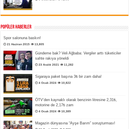
Popüler Haberler
Spor salonuna baskın!
21 Haziran 2015
13,805
Gündeme bak? Veli Ağbaba: Vergiler arttı tüketiciler
sahte rakıya yöneldi
23 Aralık 2021
11,282
Sigaraya paket başına 3₺ bir zam daha!
4 Ocak 2024
10,822
ÖTV’den kaynaklı olarak benzinin litresine 2,31₺,
motorine de 2,17₺ zam
4 Ocak 2024
10,389
Magazin dünyasına “Ayşe Barım” soruşturması!