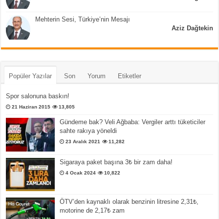
Mehterin Sesi, Türkiye’nin Mesajı
Aziz Dağtekin
Popüler Yazılar
Son
Yorum
Etiketler
Spor salonuna baskın!
21 Haziran 2015
13,805
Gündeme bak? Veli Ağbaba: Vergiler arttı tüketiciler
sahte rakıya yöneldi
23 Aralık 2021
11,282
Sigaraya paket başına 3₺ bir zam daha!
4 Ocak 2024
10,822
ÖTV’den kaynaklı olarak benzinin litresine 2,31₺,
motorine de 2,17₺ zam