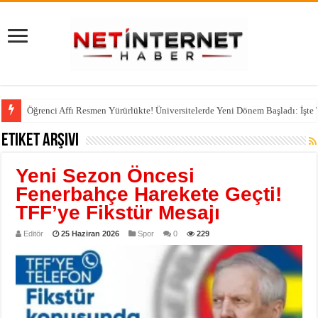
Öğrenci Affı Resmen Yürürlükte! Üniversitelerde Yeni Dönem Başladı: İşte
Etiket Arşivi
Yeni Sezon Öncesi
Fenerbahçe Harekete Geçti!
TFF’ye Fikstür Mesajı
Editör
25 Haziran 2026
Spor
0
229