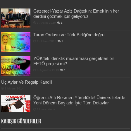
Gazeteci-Yazar Aziz Dağtekin: Emeklinin her
derdini çözmek için geliyoruz
7 Aralık 2020
1
Turan Ordusu ve Türk Birliği’ne doğru
15 Ekim 2019
1
YÖK’teki denklik muamması gerçekten bir
FETÖ projesi mi?
8 Ağustos 2019
1
Üç Aylar Ve Regaip Kandili
1 Mayıs 2014
Öğrenci Affı Resmen Yürürlükte! Üniversitelerde
Yeni Dönem Başladı: İşte Tüm Detaylar
12 saat önce
Karışık Gönderiler