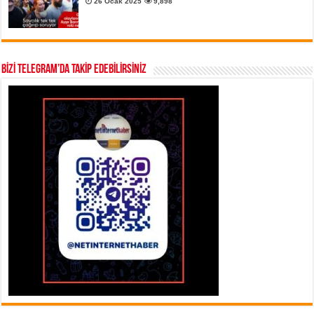
26 Ocak 2025
9,898
BİZİ TELEGRAM’DA TAKİP EDEBİLİRSİNİZ