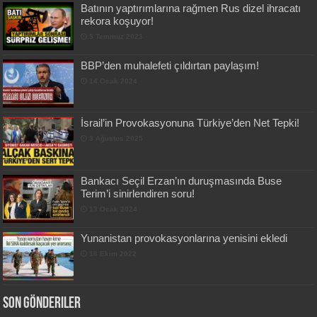
Batının yaptırımlarına rağmen Rus dizel ihracatı
rekora koşuyor!
5 Temmuz 2023
BBP’den muhalefeti çıldırtan paylaşım!
14 Ocak 2024
İsrail’in Provokasyonuna Türkiye’den Net Tepki!
3 Ağustos 2025
Bankacı Seçil Erzan’ın duruşmasında Buse
Terim’i sinirlendiren soru!
13 Ocak 2024
Yunanistan provokasyonlarına yenisini ekledi
16 Ekim 2022
Son Gönderiler