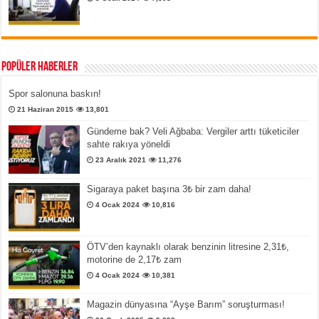
Popüler Haberler
Spor salonuna baskın!
21 Haziran 2015
13,801
Gündeme bak? Veli Ağbaba: Vergiler arttı tüketiciler
sahte rakıya yöneldi
23 Aralık 2021
11,276
Sigaraya paket başına 3₺ bir zam daha!
4 Ocak 2024
10,816
ÖTV’den kaynaklı olarak benzinin litresine 2,31₺,
motorine de 2,17₺ zam
4 Ocak 2024
10,381
Magazin dünyasına “Ayşe Barım” soruşturması!