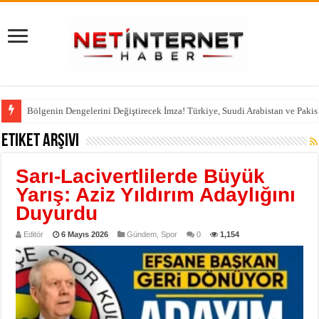
Bölgenin Dengelerini Değiştirecek İmza! Türkiye, Suudi Arabistan ve Pakis
Etiket Arşivi
Sarı-Lacivertlilerde Büyük
Yarış: Aziz Yıldırım Adaylığını
Duyurdu
Editör
6 Mayıs 2026
Gündem
,
Spor
0
1,154