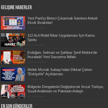
Gelişine Haberler
Yeni Parti’yi Birinci Çıkarmak İsterken Anketi
Eksik Bıraktılar!
10 saat önce
112 Acil Mobil İhbar Uygulaması İçin Kamu
Spotu
19 saat önce
Erdoğan, Selman ve Şahbaz Şerif Mekke’de
İmzaladı! Yeni Savunma İttifakı
20 saat önce
Melek Mızrak Subaşı’ndan Dikkat Çeken
“Eskişehir” Açıklaması
1 gün önce
Bölgenin Dengelerini Değiştirecek İmza! Türkiye,
Suudi Arabistan ve Pakistan Anlaştı
1 gün önce
En Son Gönderiler