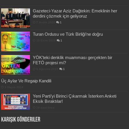
Gazeteci-Yazar Aziz Dağtekin: Emeklinin her
derdini çözmek için geliyoruz
7 Aralık 2020
1
Turan Ordusu ve Türk Birliği’ne doğru
15 Ekim 2019
1
YÖK’teki denklik muamması gerçekten bir
FETÖ projesi mi?
8 Ağustos 2019
1
Üç Aylar Ve Regaip Kandili
1 Mayıs 2014
Yeni Parti’yi Birinci Çıkarmak İsterken Anketi
Eksik Bıraktılar!
10 saat önce
Karışık Gönderiler