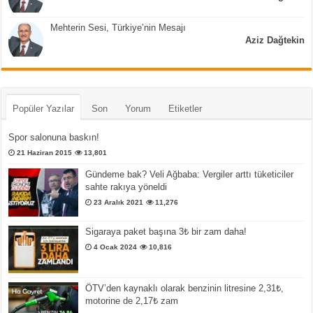
Mehterin Sesi, Türkiye’nin Mesajı
Aziz Dağtekin
Popüler Yazılar
Son
Yorum
Etiketler
Spor salonuna baskın!
21 Haziran 2015
13,801
Gündeme bak? Veli Ağbaba: Vergiler arttı tüketiciler
sahte rakıya yöneldi
23 Aralık 2021
11,276
Sigaraya paket başına 3₺ bir zam daha!
4 Ocak 2024
10,816
ÖTV’den kaynaklı olarak benzinin litresine 2,31₺,
motorine de 2,17₺ zam