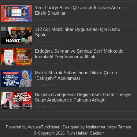
Yeni Parti’yi Birinci Çıkarmak İsterken Anketi
Eksik Bıraktılar!
10 saat önce
112 Acil Mobil İhbar Uygulaması İçin Kamu
Spotu
19 saat önce
Erdoğan, Selman ve Şahbaz Şerif Mekke’de
İmzaladı! Yeni Savunma İttifakı
20 saat önce
Melek Mızrak Subaşı’ndan Dikkat Çeken
“Eskişehir” Açıklaması
1 gün önce
Bölgenin Dengelerini Değiştirecek İmza! Türkiye,
Suudi Arabistan ve Pakistan Anlaştı
1 gün önce
Powered by
AybükeTürkHaber
| Designed by
Netinternet Haber Teması
© Copyright 2026, Tüm Hakları Saklıdır