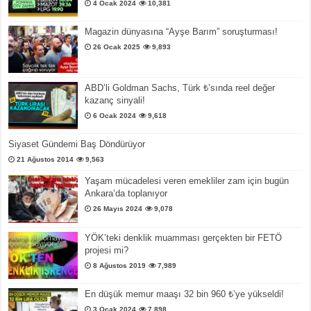
4 Ocak 2024
10,381
Magazin dünyasına “Ayşe Barım” soruşturması!
26 Ocak 2025
9,893
ABD’li Goldman Sachs, Türk ₺’sında reel değer
kazanç sinyali!
6 Ocak 2024
9,618
Siyaset Gündemi Baş Döndürüyor
21 Ağustos 2014
9,563
Yaşam mücadelesi veren emekliler zam için bugün
Ankara’da toplanıyor
26 Mayıs 2024
9,078
YÖK’teki denklik muamması gerçekten bir FETÖ
projesi mi?
8 Ağustos 2019
7,989
En düşük memur maaşı 32 bin 960 ₺’ye yükseldi!
3 Ocak 2024
7,898