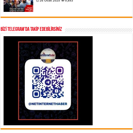
26 Ocak 2025
9,893
BİZİ TELEGRAM’DA TAKİP EDEBİLİRSİNİZ