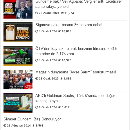
Gündeme bak? Veli Ağbaba: Vergiler arttı tüketiciler
sahte rakıya yöneldi
23 Aralık 2021
11,274
Sigaraya paket başına 3₺ bir zam daha!
4 Ocak 2024
10,813
ÖTV’den kaynaklı olarak benzinin litresine 2,31₺,
motorine de 2,17₺ zam
4 Ocak 2024
10,379
Magazin dünyasına “Ayşe Barım” soruşturması!
26 Ocak 2025
9,892
ABD’li Goldman Sachs, Türk ₺’sında reel değer
kazanç sinyali!
6 Ocak 2024
9,617
Siyaset Gündemi Baş Döndürüyor
21 Ağustos 2014
9,563