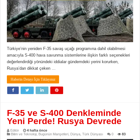
Türkiye’nin yeniden F-35 savaş uçağı programına dahil olabilmesi
amacıyla S-400 hava savunma sistemlerine ilişkin farklı seçenekleri
değerlendirdiği yönündeki iddialar gündemdeki yerini korurken,
Rusya’dan dikkat çeken …
Haberin Detayı İçin Tıklayınız
F-35 ve S-400 Denkleminde
Yeni Perde! Rusya Devrede
Editör
4 hafta önce
Bilim ve Teknoloji
,
Bugünün Manşetleri
,
Dünya
,
Türk Dünyası
0
83