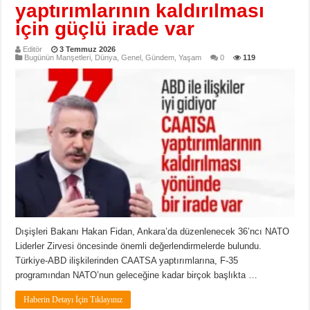
yaptırımlarının kaldırılması
için güçlü irade var
Editör
3 Temmuz 2026
Bugünün Manşetleri
,
Dünya
,
Genel
,
Gündem
,
Yaşam
0
119
Dışişleri Bakanı Hakan Fidan, Ankara’da düzenlenecek 36’ncı NATO
Liderler Zirvesi öncesinde önemli değerlendirmelerde bulundu.
Türkiye-ABD ilişkilerinden CAATSA yaptırımlarına, F-35
programından NATO’nun geleceğine kadar birçok başlıkta …
Haberin Detayı İçin Tıklayınız