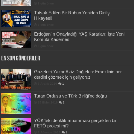
3 gün önce
Tutsak Edilen Bir Ruhun Yeniden Diriliş
Hikayesi!
3 gün önce
Erdoğan’ın Onayladığı YAŞ Kararları: İşte Yeni
Komuta Kademesi
3 gün önce
En Son Gönderiler
Gazeteci-Yazar Aziz Dağtekin: Emeklinin her
derdini çözmek için geliyoruz
7 Aralık 2020
1
Turan Ordusu ve Türk Birliği’ne doğru
15 Ekim 2019
1
YÖK’teki denklik muamması gerçekten bir
FETÖ projesi mi?
8 Ağustos 2019
1