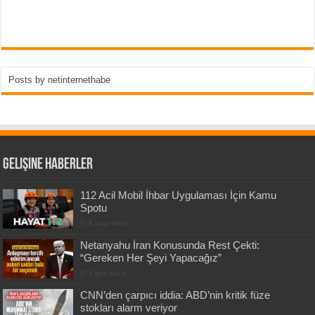
Posts by netinternethabe
Gelişine Haberler
112 Acil Mobil İhbar Uygulaması İçin Kamu
Spotu
8 saat önce
Netanyahu İran Konusunda Rest Çekti:
“Gereken Her Şeyi Yapacağız”
2 gün önce
CNN’den çarpıcı iddia: ABD’nin kritik füze
stokları alarm veriyor