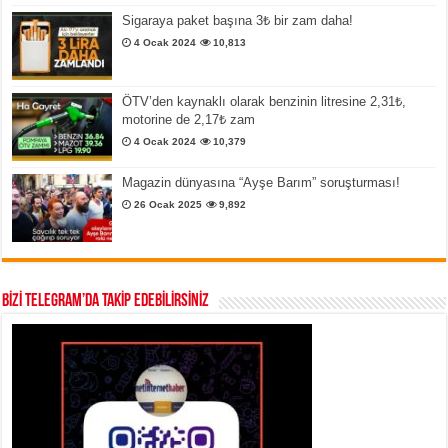
Sigaraya paket başına 3₺ bir zam daha!
4 Ocak 2024
10,813
ÖTV’den kaynaklı olarak benzinin litresine 2,31₺,
motorine de 2,17₺ zam
4 Ocak 2024
10,379
Magazin dünyasına “Ayşe Barım” soruşturması!
26 Ocak 2025
9,892
BİZİ TELEGRAM’DA TAKİP EDEBİLİRSİNİZ