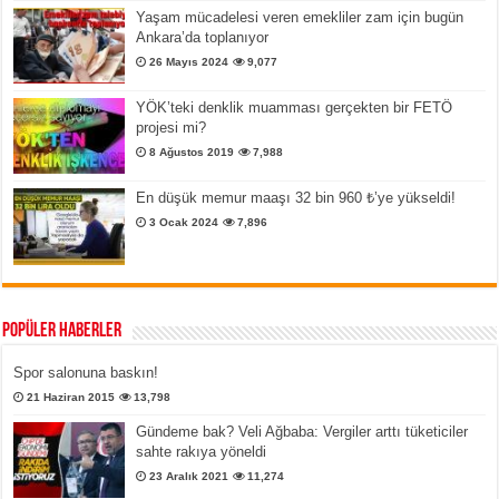
Yaşam mücadelesi veren emekliler zam için bugün
Ankara’da toplanıyor
26 Mayıs 2024
9,077
YÖK’teki denklik muamması gerçekten bir FETÖ
projesi mi?
8 Ağustos 2019
7,988
En düşük memur maaşı 32 bin 960 ₺’ye yükseldi!
3 Ocak 2024
7,896
Popüler Haberler
Spor salonuna baskın!
21 Haziran 2015
13,798
Gündeme bak? Veli Ağbaba: Vergiler arttı tüketiciler
sahte rakıya yöneldi
23 Aralık 2021
11,274