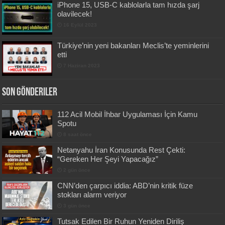
iPhone 15, USB-C kablolarla tam hızda şarj
olavilecek!
16 Eylül 2023
Türkiye’nin yeni bakanları Meclis’te yeminlerini
etti
7 Haziran 2023
Son Gönderiler
112 Acil Mobil İhbar Uygulaması İçin Kamu
Spotu
8 saat önce
Netanyahu İran Konusunda Rest Çekti:
“Gereken Her Şeyi Yapacağız”
2 gün önce
CNN’den çarpıcı iddia: ABD’nin kritik füze
stokları alarm veriyor
3 gün önce
Tutsak Edilen Bir Ruhun Yeniden Diriliş