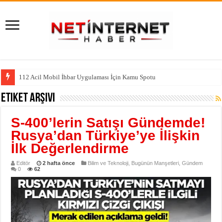
112 Acil Mobil İhbar Uygulaması İçin Kamu Spotu
Etiket Arşivi
S-400’lerin Satışı Gündemde!
Rusya’dan Türkiye’ye İlişkin
İlk Değerlendirme
Editör
2 hafta önce
Bilim ve Teknoloji
,
Bugünün Manşetleri
,
Gündem
0
62