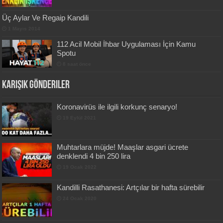
Üç Aylar Ve Regaip Kandili
1 Mayıs 2014
112 Acil Mobil İhbar Uygulaması İçin Kamu
Spotu
8 saat önce
Karışık Gönderiler
Koronavirüs ile ilgili korkunç senaryo!
19 Eylül 2021
Muhtarlara müjde! Maaşlar asgari ücrete
denklendi 4 bin 250 lira
19 Ocak 2022
Kandilli Rasathanesi: Artçılar bir hafta sürebilir
24 Ocak 2020