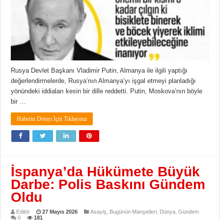
Rusya Devlet Başkanı Vladimir Putin, Almanya ile ilgili yaptığı
değerlendirmelerde, Rusya’nın Almanya’yı işgal etmeyi planladığı
yönündeki iddiaları kesin bir dille reddetti. Putin, Moskova’nın böyle
bir …
Haberin Detayı İçin Tıklayınız
İspanya’da Hükümete Büyük
Darbe: Polis Baskını Gündem
Oldu
Editör
27 Mayıs 2026
Asayiş
,
Bugünün Manşetleri
,
Dünya
,
Gündem
0
181