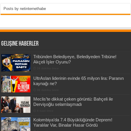
Posts by netinternethabe
Gelişine Haberler
Tribünden Belediyeye, Belediyeden Tribüne!
Akçeli İşler Oyunu?
16 dakika önce
UltrAslan liderinin evinde 65 milyon lira: Paranın
kaynağı ne?
36 dakika önce
Meclis’te dikkat çeken görüntü: Bahçeli ile
Dervişoğlu selamlaşmadı
4 saat önce
Kolombiya’da 7.4 Büyüklüğünde Deprem!
Yaralılar Var, Binalar Hasar Gördü