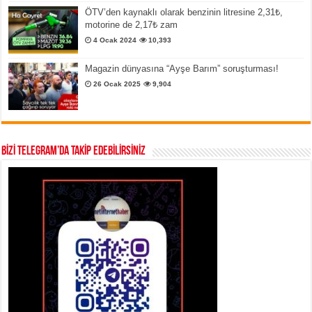
ÖTV’den kaynaklı olarak benzinin litresine 2,31₺,
motorine de 2,17₺ zam
4 Ocak 2024
10,393
Magazin dünyasına “Ayşe Barım” soruşturması!
26 Ocak 2025
9,904
BİZİ TELEGRAM’DA TAKİP EDEBİLİRSİNİZ