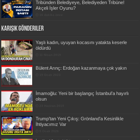
Tribünden Belediyeye, Belediyeden Tribüne!
Akçeli İşler Oyunu?
16 dakika önce
Karışık Gönderiler
Yaşlı kadın, uyuyan kocasını yatakta keserle
öldürdü
11 Nisan 2019
Bülent Arınç: Erdoğan kazanmaya çok yakın
19 Ocak 2023
İmamoğlu: Yeni bir başlangıç İstanbul’a hayırlı
olsun
23 Haziran 2019
Trump’tan Yeni Çıkış: Grönland’a Kesinlikle
İhtiyacımız Var
5 Ocak 2026