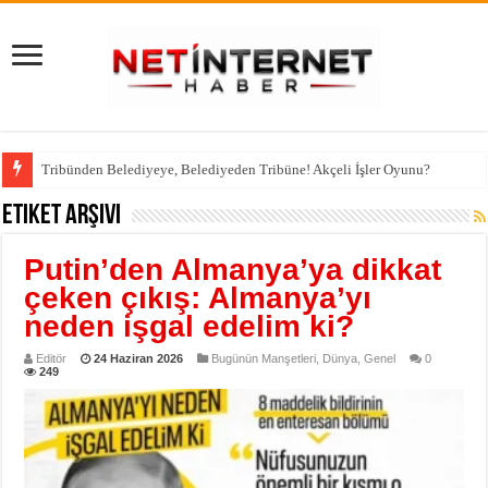
Tribünden Belediyeye, Belediyeden Tribüne! Akçeli İşler Oyunu?
Etiket Arşivi
Putin’den Almanya’ya dikkat
çeken çıkış: Almanya’yı
neden işgal edelim ki?
Editör
24 Haziran 2026
Bugünün Manşetleri
,
Dünya
,
Genel
0
249