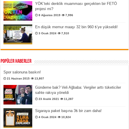
YÖK’teki denklik muamması gerçekten bir FETÖ
projesi mi?
8 Ağustos 2019
7,996
En düşük memur maaşı 32 bin 960 ₺’ye yükseldi!
3 Ocak 2024
7,910
Popüler Haberler
Spor salonuna baskın!
21 Haziran 2015
13,807
Gündeme bak? Veli Ağbaba: Vergiler arttı tüketiciler
sahte rakıya yöneldi
23 Aralık 2021
11,287
Sigaraya paket başına 3₺ bir zam daha!
4 Ocak 2024
10,824