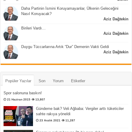
Daha Partinin İsmini Koruyamayanlar, Ülkenin Geleceğini
Nasıl Koruyacak?
Aziz Dağtekin
Birileri Vardı…
Aziz Dağtekin
Duygu Tüccarlarına Artık “Dur” Demenin Vakti Geldi
Aziz Dağtekin
Popüler Yazılar
Son
Yorum
Etiketler
Spor salonuna baskın!
21 Haziran 2015
13,807
Gündeme bak? Veli Ağbaba: Vergiler arttı tüketiciler
sahte rakıya yöneldi
23 Aralık 2021
11,287