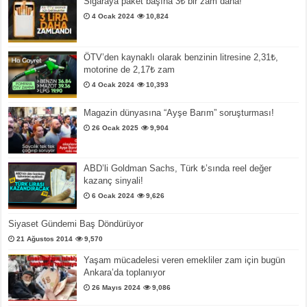
Sigaraya paket başına 3₺ bir zam daha!
4 Ocak 2024
10,824
ÖTV’den kaynaklı olarak benzinin litresine 2,31₺,
motorine de 2,17₺ zam
4 Ocak 2024
10,393
Magazin dünyasına “Ayşe Barım” soruşturması!
26 Ocak 2025
9,904
ABD’li Goldman Sachs, Türk ₺’sında reel değer
kazanç sinyali!
6 Ocak 2024
9,626
Siyaset Gündemi Baş Döndürüyor
21 Ağustos 2014
9,570
Yaşam mücadelesi veren emekliler zam için bugün
Ankara’da toplanıyor
26 Mayıs 2024
9,086