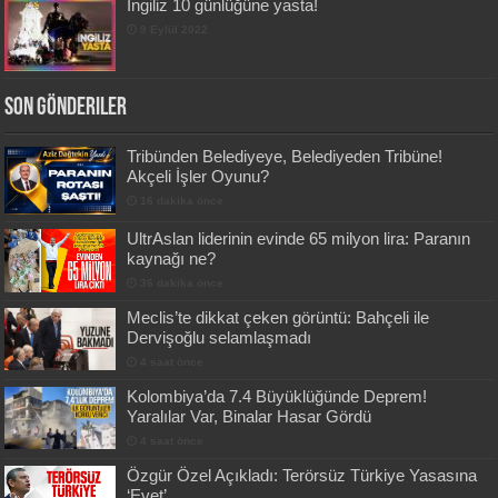
İngiliz 10 günlüğüne yasta!
9 Eylül 2022
Son Gönderiler
Tribünden Belediyeye, Belediyeden Tribüne!
Akçeli İşler Oyunu?
16 dakika önce
UltrAslan liderinin evinde 65 milyon lira: Paranın
kaynağı ne?
36 dakika önce
Meclis’te dikkat çeken görüntü: Bahçeli ile
Dervişoğlu selamlaşmadı
4 saat önce
Kolombiya’da 7.4 Büyüklüğünde Deprem!
Yaralılar Var, Binalar Hasar Gördü
4 saat önce
Özgür Özel Açıkladı: Terörsüz Türkiye Yasasına
‘Evet’