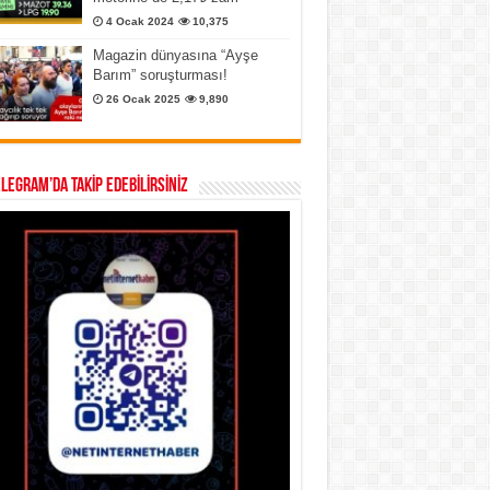
4 Ocak 2024
10,375
Magazin dünyasına “Ayşe
Barım” soruşturması!
26 Ocak 2025
9,890
ELEGRAM’DA TAKİP EDEBİLİRSİNİZ