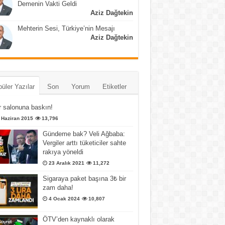
Demenin Vakti Geldi
Aziz Dağtekin
Mehterin Sesi, Türkiye’nin Mesajı
Aziz Dağtekin
üler Yazılar
Son
Yorum
Etiketler
 salonuna baskın!
 Haziran 2015
13,796
Gündeme bak? Veli Ağbaba:
Vergiler arttı tüketiciler sahte
rakıya yöneldi
23 Aralık 2021
11,272
Sigaraya paket başına 3₺ bir
zam daha!
4 Ocak 2024
10,807
ÖTV’den kaynaklı olarak