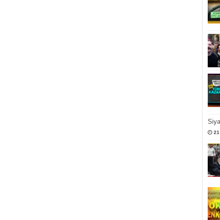
Siy
21