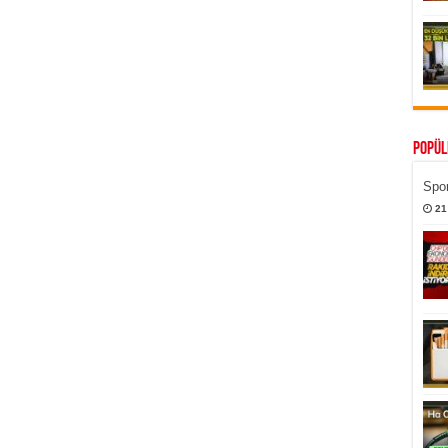
Popül
Spor
21