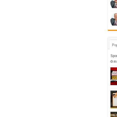
Pop
Spor
21