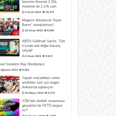
benzinin litresine 2,31₺,
motorine de 2,17₺ zam
4 Ocak 2024
10,375
Magazin dünyasına “Ayşe
Barım” soruşturması!
26 Ocak 2025
9,890
ABD’li Goldman Sachs, Türk
₺’sında reel değer kazanç
sinyali!
6 Ocak 2024
9,615
aset Gündemi Baş Döndürüyor
 Ağustos 2014
9,561
Yaşam mücadelesi veren
emekliler zam için bugün
Ankara’da toplanıyor
26 Mayıs 2024
9,075
YÖK’teki denklik muamması
gerçekten bir FETÖ projesi
mi?
8 Ağustos 2019
7,987