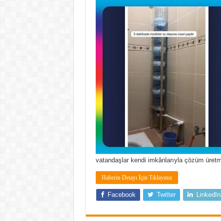
vatandaşlar kendi imkânlarıyla çözüm üret
Haberin Detayı İçin Tıklayınız
Facebook
Twitter
LinkedIn