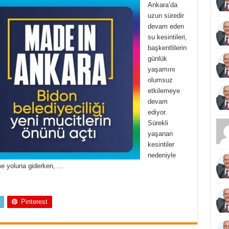
Ankara’da
uzun süredir
devam eden
su kesintileri,
başkentlilerin
günlük
yaşamını
olumsuz
etkilemeye
devam
ediyor.
Sürekli
yaşanan
kesintiler
nedeniyle
me yoluna giderken, …
Pinterest