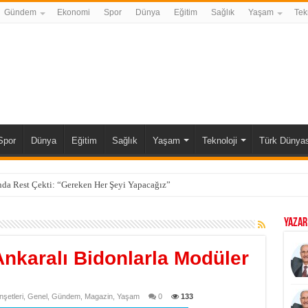
Gündem
Ekonomi
Spor
Dünya
Eğitim
Sağlık
Yaşam
Tek
Spor
Dünya
Eğitim
Sağlık
Yaşam
Teknoloji
Türk Dünyas
da Rest Çekti: “Gereken Her Şeyi Yapacağız”
YAZAR
Ankaralı Bidonlarla Modüler
şetleri
,
Genel
,
Gündem
,
Magazin
,
Yaşam
0
133