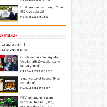
En düşük memur maaşı 32 bin
960 ₺’ye yükseldi!
3 Ocak 2024
7,893
er Haberler
 salonuna baskın!
 Haziran 2015
13,796
Gündeme bak? Veli Ağbaba:
Vergiler arttı tüketiciler sahte
rakıya yöneldi
23 Aralık 2021
11,272
Sigaraya paket başına 3₺ bir
zam daha!
4 Ocak 2024
10,807
ÖTV’den kaynaklı olarak
benzinin litresine 2,31₺,
motorine de 2,17₺ zam