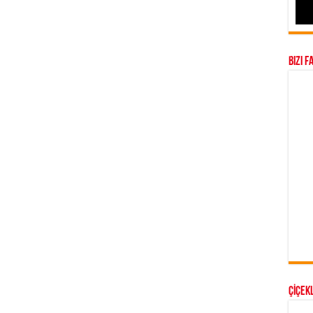
Bizi F
ÇİÇEKL