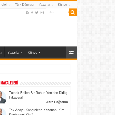
noloji
Türk Dünyası
Yazarlar
Künye
ı
Yazarlar
Künye
 MAKALELERİ
Tutsak Edilen Bir Ruhun Yeniden Diriliş
Hikayesi!
Aziz Dağtekin
Tek Adaylı Kongrelerin Kazananı Kim,
Kaybedeni Kim?