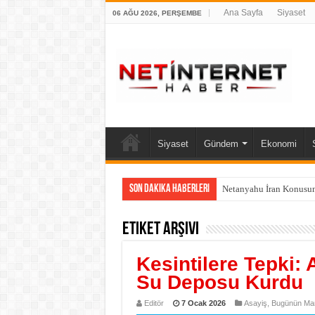
Ana Sayfa
Siyaset
06 AĞU 2026, PERŞEMBE
Siyaset
Gündem
Ekonomi
Son Dakika Haberleri
Netanyahu İran Konusun
Etiket Arşivi
Kesintilere Tepki: 
Su Deposu Kurdu
Editör
7 Ocak 2026
Asayiş
,
Bugünün Man