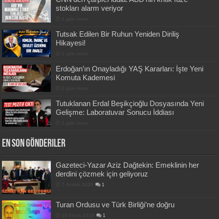
stokları alarm veriyor
2 gün önce
Tutsak Edilen Bir Ruhun Yeniden Diriliş
Hikayesi!
2 gün önce
Erdoğan’ın Onayladığı YAŞ Kararları: İşte Yeni
Komuta Kademesi
2 gün önce
Tutuklanan Erdal Beşikçioğlu Dosyasında Yeni
Gelişme: Laboratuvar Sonucu İddiası
2 gün önce
En Son Gönderiler
Gazeteci-Yazar Aziz Dağtekin: Emeklinin her
derdini çözmek için geliyoruz
7 Aralık 2020
1
Turan Ordusu ve Türk Birliği’ne doğru
15 Ekim 2019
1