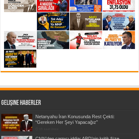
Gelişine Haberler
Netanyahu İran Konusunda Rest Çekti:
“Gereken Her Şeyi Yapacağız”
15 saat önce
CNN’den çarpıcı iddia: ABD’nin kritik füze