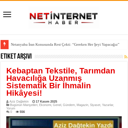
Netanyahu İran Konusunda Rest Çekti: “Gereken Her Şeyi Yapacağız”
Etiket Arşivi
Kebaptan Tekstile, Tarımdan
Havacılığa Uzanmış
Sistematik Bir İhmalin
Hikâyesi!
Aziz Dağtekin
17 Kasım 2025
Bugünün Manşetleri
,
Ekonomi
,
Genel
,
Gündem
,
Magazin
,
Siyaset
,
Yazarlar
,
Yorum
0
556