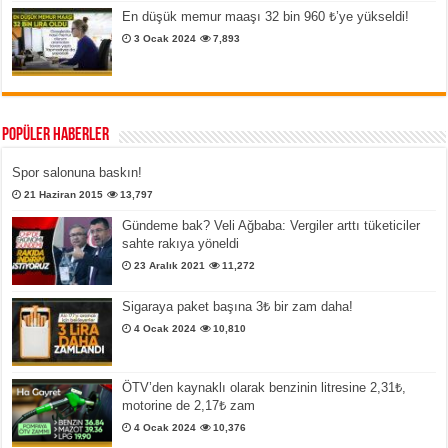
En düşük memur maaşı 32 bin 960 ₺’ye yükseldi!
3 Ocak 2024
7,893
Popüler Haberler
Spor salonuna baskın!
21 Haziran 2015
13,797
Gündeme bak? Veli Ağbaba: Vergiler arttı tüketiciler
sahte rakıya yöneldi
23 Aralık 2021
11,272
Sigaraya paket başına 3₺ bir zam daha!
4 Ocak 2024
10,810
ÖTV’den kaynaklı olarak benzinin litresine 2,31₺,
motorine de 2,17₺ zam
4 Ocak 2024
10,376