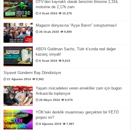
ÖTV’den kaynaklı olarak benzinin litresine 2,31₺,
motorine de 2,17₺ zam
4 Ocak 2024
10,376
Magazin dünyasına “Ayşe Barım” soruşturması!
26 Ocak 2025
9,890
ABD’li Goldman Sachs, Türk ₺’sında reel değer
kazanç sinyali!
6 Ocak 2024
9,615
Siyaset Gündemi Baş Döndürüyor
21 Ağustos 2014
9,562
Yaşam mücadelesi veren emekliler zam için bugün
Ankara’da toplanıyor
26 Mayıs 2024
9,076
YÖK’teki denklik muamması gerçekten bir FETÖ
projesi mi?
8 Ağustos 2019
7,987