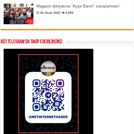
Magazin dünyasına “Ayşe Barım” soruşturması!
26 Ocak 2025
9,890
BİZİ TELEGRAM’DA TAKİP EDEBİLİRSİNİZ