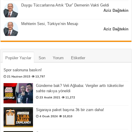
Duygu Tüccarlarına Artık “Dur” Demenin Vakti Geldi
Aziz Dağtekin
Mehterin Sesi, Türkiye’nin Mesajı
Aziz Dağtekin
Popüler Yazılar
Son
Yorum
Etiketler
Spor salonuna baskın!
21 Haziran 2015
13,797
Gündeme bak? Veli Ağbaba: Vergiler arttı tüketiciler
sahte rakıya yöneldi
23 Aralık 2021
11,272
Sigaraya paket başına 3₺ bir zam daha!
4 Ocak 2024
10,810