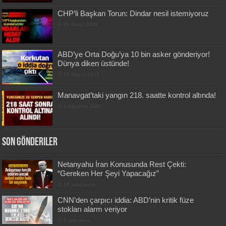
CHP’li Başkan Torun: Dindar nesil istemiyoruz
31 Ocak 2020
ABD’ye Orta Doğu’ya 10 bin asker gönderiyor!
Dünya diken üstünde!
23 Mayıs 2019
Manavgat’taki yangın 218. saatte kontrol altında!
6 Ağustos 2021
Son Gönderiler
Netanyahu İran Konusunda Rest Çekti:
“Gereken Her Şeyi Yapacağız”
15 saat önce
CNN’den çarpıcı iddia: ABD’nin kritik füze
stokları alarm veriyor
2 gün önce