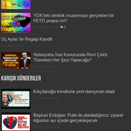
YÖK’teki denklik muamması gerçekten bir
FETÖ projesi mi?
8 Ağustos 2019
1
Üç Aylar Ve Regaip Kandili
1 Mayıs 2014
Netanyahu İran Konusunda Rest Çekti:
“Gereken Her Şeyi Yapacağız”
15 saat önce
Karışık Gönderiler
Kılıçdaroğlu kendisine yeni danışman atadı
4 Temmuz 2023
Başkan Erdoğan: Putin ile planladığımız ziyaret
Ağustos ayı içinde gerçekleşecek
4 Ağustos 2023