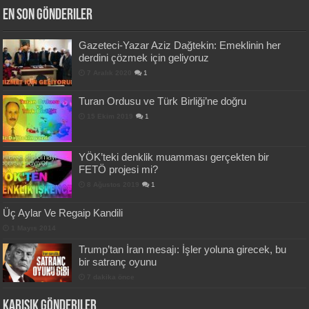
En Son Gönderiler
Gazeteci-Yazar Aziz Dağtekin: Emeklinin her
derdini çözmek için geliyoruz
7 Aralık 2020
1
Turan Ordusu ve Türk Birliği’ne doğru
15 Ekim 2019
1
YÖK’teki denklik muamması gerçekten bir
FETÖ projesi mi?
8 Ağustos 2019
1
Üç Aylar Ve Regaip Kandili
1 Mayıs 2014
Trump’tan İran mesajı: İşler yoluna girecek, bu
bir satranç oyunu
7 dakika önce
Karışık Gönderiler