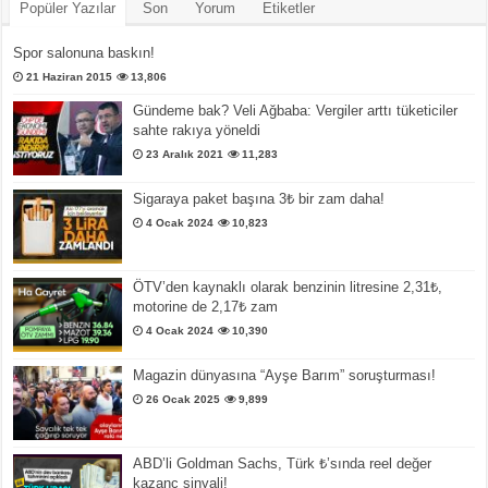
Popüler Yazılar
Son
Yorum
Etiketler
Spor salonuna baskın!
21 Haziran 2015
13,806
Gündeme bak? Veli Ağbaba: Vergiler arttı tüketiciler
sahte rakıya yöneldi
23 Aralık 2021
11,283
Sigaraya paket başına 3₺ bir zam daha!
4 Ocak 2024
10,823
ÖTV’den kaynaklı olarak benzinin litresine 2,31₺,
motorine de 2,17₺ zam
4 Ocak 2024
10,390
Magazin dünyasına “Ayşe Barım” soruşturması!
26 Ocak 2025
9,899
ABD’li Goldman Sachs, Türk ₺’sında reel değer
kazanç sinyali!