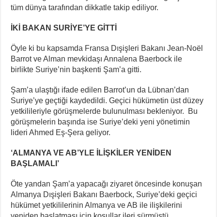
tüm dünya tarafından dikkatle takip ediliyor.
İKİ BAKAN SURİYE’YE GİTTİ
Öyle ki bu kapsamda Fransa Dışişleri Bakanı Jean-Noël
Barrot ve Alman mevkidaşı Annalena Baerbock ile
birlikte Suriye’nin başkenti Şam’a gitti.
Şam’a ulaştığı ifade edilen Barrot’un da Lübnan’dan
Suriye’ye geçtiği kaydedildi. Geçici hükümetin üst düzey
yetkilileriyle görüşmelerde bulunulması bekleniyor. Bu
görüşmelerin başında ise Suriye’deki yeni yönetimin
lideri Ahmed Eş-Şera geliyor.
‘ALMANYA VE AB’YLE İLİŞKİLER YENİDEN
BAŞLAMALI’
Öte yandan Şam’a yapacağı ziyaret öncesinde konuşan
Almanya Dışişleri Bakanı Baerbock, Suriye’deki geçici
hükümet yetkililerinin Almanya ve AB ile ilişkilerini
yeniden başlatması için koşullar ileri sürmüştü.