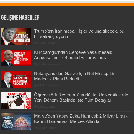
Gelişine Haberler
Trump’tan İran mesajı: İşler yoluna girecek, bu
bir satranç oyunu
7 dakika önce
Kılıçdaroğlu’ndan Çerçeve Yasa mesajı:
Anayasa’nın ilk 4 maddesi tartışılmaz
25 dakika önce
Netanyahu’dan Gazze İçin Net Mesaj: 15
Maddelik Planı Reddetti
33 dakika önce
Öğrenci Affı Resmen Yürürlükte! Üniversitelerde
Yeni Dönem Başladı: İşte Tüm Detaylar
13 saat önce
Maliye’den Yapay Zeka Hamlesi: 2 Milyar Liralık
Kamu Harcaması Mercek Altında
13 saat önce