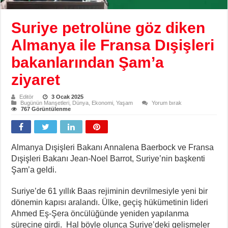
Suriye petrolüne göz diken
Almanya ile Fransa Dışişleri
bakanlarından Şam’a
ziyaret
Editör
3 Ocak 2025
Bugünün Manşetleri
,
Dünya
,
Ekonomi
,
Yaşam
Yorum bırak
767 Görüntülenme
Almanya Dışişleri Bakanı Annalena Baerbock ve Fransa
Dışişleri Bakanı Jean-Noel Barrot, Suriye’nin başkenti
Şam’a geldi.
Suriye’de 61 yıllık Baas rejiminin devrilmesiyle yeni bir
dönemin kapısı aralandı. Ülke, geçiş hükümetinin lideri
Ahmed Eş-Şera öncülüğünde yeniden yapılanma
sürecine girdi. Hal böyle olunca Suriye’deki gelişmeler