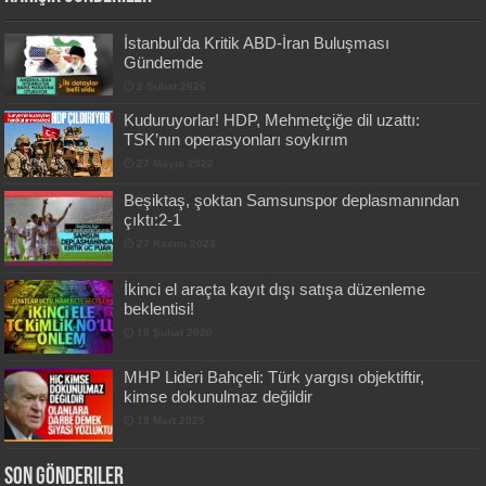
İstanbul’da Kritik ABD-İran Buluşması
Gündemde
2 Şubat 2026
Kuduruyorlar! HDP, Mehmetçiğe dil uzattı:
TSK’nın operasyonları soykırım
27 Mayıs 2022
Beşiktaş, şoktan Samsunspor deplasmanından
çıktı:2-1
27 Kasım 2023
İkinci el araçta kayıt dışı satışa düzenleme
beklentisi!
19 Şubat 2020
MHP Lideri Bahçeli: Türk yargısı objektiftir,
kimse dokunulmaz değildir
19 Mart 2025
Son Gönderiler