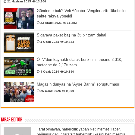
21 Haziran 2015
13,806
Gündeme bak? Veli Ağbaba: Vergiler arttı tüketiciler
sahte rakıya yöneldi
23 Aralık 2021
11,283
Sigaraya paket başına 3₺ bir zam daha!
4 Ocak 2024
10,823
ÖTV’den kaynaklı olarak benzinin litresine 2,31₺,
motorine de 2,17₺ zam
4 Ocak 2024
10,390
Magazin dünyasına “Ayşe Barım” soruşturması!
26 Ocak 2025
9,899
Taraf Editör
Taraf olmayan, habercilik yapan Net İnternet Haber,
bağımsız özgür, tarafsız habercilik ilkesini benimsemiş