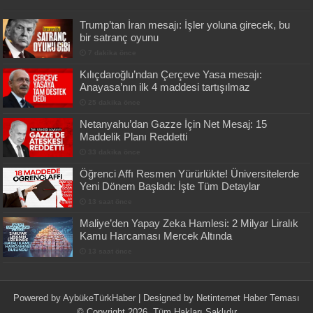
Trump’tan İran mesajı: İşler yoluna girecek, bu
bir satranç oyunu
7 dakika önce
Kılıçdaroğlu’ndan Çerçeve Yasa mesajı:
Anayasa’nın ilk 4 maddesi tartışılmaz
25 dakika önce
Netanyahu’dan Gazze İçin Net Mesaj: 15
Maddelik Planı Reddetti
33 dakika önce
Öğrenci Affı Resmen Yürürlükte! Üniversitelerde
Yeni Dönem Başladı: İşte Tüm Detaylar
13 saat önce
Maliye’den Yapay Zeka Hamlesi: 2 Milyar Liralık
Kamu Harcaması Mercek Altında
13 saat önce
Powered by
AybükeTürkHaber
| Designed by
Netinternet Haber Teması
© Copyright 2026, Tüm Hakları Saklıdır