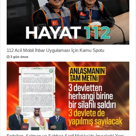
112 Acil Mobil İhbar Uygulaması İçin Kamu Spotu
3 gün önce
Erdoğan, Selman ve Şahbaz Şerif Mekke’de İmzaladı! Yeni