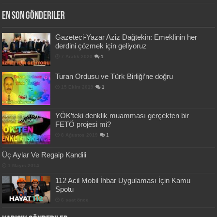
En Son Gönderiler
Gazeteci-Yazar Aziz Dağtekin: Emeklinin her
derdini çözmek için geliyoruz
7 Aralık 2020
1
Turan Ordusu ve Türk Birliği’ne doğru
15 Ekim 2019
1
YÖK’teki denklik muamması gerçekten bir
FETÖ projesi mi?
8 Ağustos 2019
1
Üç Aylar Ve Regaip Kandili
1 Mayıs 2014
112 Acil Mobil İhbar Uygulaması İçin Kamu
Spotu
6 saat önce