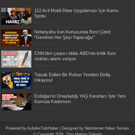
112 Acil Mobil İhbar Uygulaması İçin Kamu
Spotu
6 saat önce
Netanyahu İran Konusunda Rest Çekti:
“Gereken Her Şeyi Yapacağız”
2 gün önce
CNN’den çarpıcı iddia: ABD’nin kritik füze
stokları alarm veriyor
3 gün önce
Tutsak Edilen Bir Ruhun Yeniden Diriliş
Hikayesi!
3 gün önce
Erdoğan’ın Onayladığı YAŞ Kararları: İşte Yeni
Komuta Kademesi
3 gün önce
Powered by
AybükeTürkHaber
| Designed by
Netinternet Haber Teması
© Copyright 2026, Tüm Hakları Saklıdır