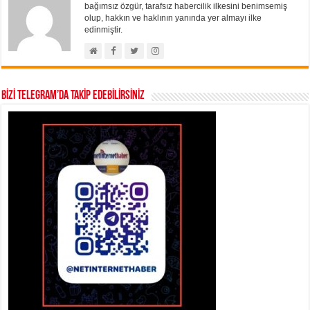
bağımsız özgür, tarafsız habercilik ilkesini benimsemiş
olup, hakkın ve haklının yanında yer almayı ilke
edinmiştir.
BİZİ TELEGRAM’DA TAKİP EDEBİLİRSİNİZ