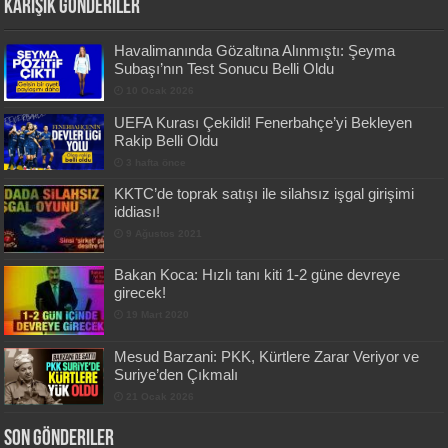
Karışık Gönderiler
Havalimanında Gözaltına Alınmıştı: Şeyma
Subaşı’nın Test Sonucu Belli Oldu
10 Ocak 2026
UEFA Kurası Çekildi! Fenerbahçe’yi Bekleyen
Rakip Belli Oldu
3 hafta önce
KKTC’de toprak satışı ile silahsız işgal girişimi
iddiası!
9 Ağustos 2021
Bakan Koca: Hızlı tanı kiti 1-2 güne devreye
girecek!
19 Mart 2020
Mesud Barzani: PKK, Kürtlere Zarar Veriyor ve
Suriye’den Çıkmalı
21 Ocak 2026
Son Gönderiler