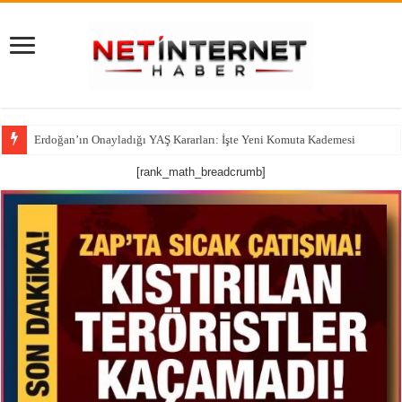
Erdoğan’ın Onayladığı YAŞ Kararları: İşte Yeni Komuta Kademesi
[rank_math_breadcrumb]