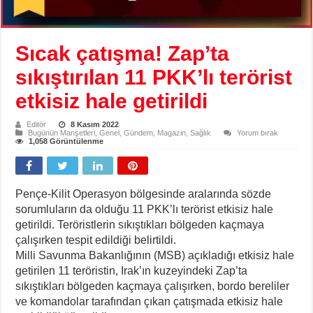
Sıcak çatışma! Zap’ta
sıkıştırılan 11 PKK’lı terörist
etkisiz hale getirildi
Editör
8 Kasım 2022
Bugünün Manşetleri
,
Genel
,
Gündem
,
Magazin
,
Sağlık
Yorum bırak
1,058 Görüntülenme
Pençe-Kilit Operasyon bölgesinde aralarında sözde
sorumluların da olduğu 11 PKK’lı terörist etkisiz hale
getirildi. Teröristlerin sıkıştıkları bölgeden kaçmaya
çalışırken tespit edildiği belirtildi.
Milli Savunma Bakanlığının (MSB) açıkladığı etkisiz hale
getirilen 11 teröristin, Irak’ın kuzeyindeki Zap’ta
sıkıştıkları bölgeden kaçmaya çalışırken, bordo bereliler
ve komandolar tarafından çıkan çatışmada etkisiz hale