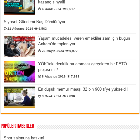
kazanç sinyali!
6 Ocak 2024
9,617
Siyaset Gündemi Baş Döndürüyor
21 Ağustos 2014
9,563
Yaşam mücadelesi veren emekliler zam için bugün
Ankara’da toplanıyor
26 Mayıs 2024
9,077
YÖK’teki denklik muamması gerçekten bir FETÖ
projesi mi?
8 Ağustos 2019
7,988
En düşük memur maaşı 32 bin 960 ₺’ye yükseldi!
3 Ocak 2024
7,896
Popüler Haberler
Spor salonuna baskın!