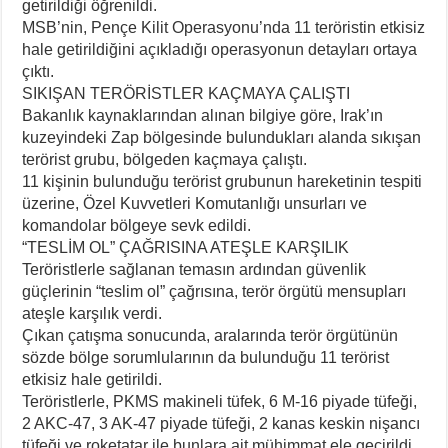
getirildiği öğrenildi.
MSB’nin, Pençe Kilit Operasyonu’nda 11 teröristin etkisiz
hale getirildiğini açıkladığı operasyonun detayları ortaya
çıktı.
SIKIŞAN TERÖRİSTLER KAÇMAYA ÇALIŞTI
Bakanlık kaynaklarından alınan bilgiye göre, Irak’ın
kuzeyindeki Zap bölgesinde bulundukları alanda sıkışan
terörist grubu, bölgeden kaçmaya çalıştı.
11 kişinin bulunduğu terörist grubunun hareketinin tespiti
üzerine, Özel Kuvvetleri Komutanlığı unsurları ve
komandolar bölgeye sevk edildi.
“TESLİM OL” ÇAĞRISINA ATEŞLE KARŞILIK
Teröristlerle sağlanan temasın ardından güvenlik
güçlerinin “teslim ol” çağrısına, terör örgütü mensupları
ateşle karşılık verdi.
Çıkan çatışma sonucunda, aralarında terör örgütünün
sözde bölge sorumlularının da bulunduğu 11 terörist
etkisiz hale getirildi.
Teröristlerle, PKMS makineli tüfek, 6 M-16 piyade tüfeği,
2 AKC-47, 3 AK-47 piyade tüfeği, 2 kanas keskin nişancı
tüfeği ve roketatar ile bunlara ait mühimmat ele geçirildi.