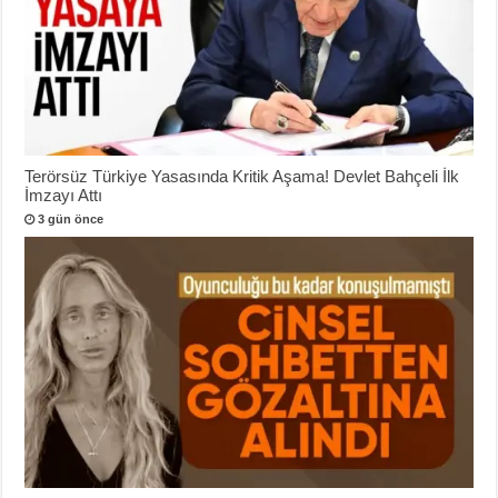
Terörsüz Türkiye Yasasında Kritik Aşama! Devlet Bahçeli İlk
İmzayı Attı
3 gün önce