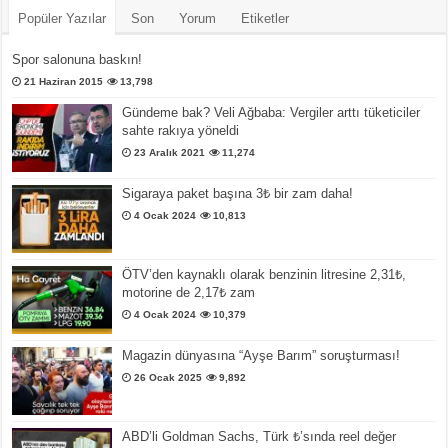
Popüler Yazılar
Son
Yorum
Etiketler
Spor salonuna baskın!
21 Haziran 2015
13,798
Gündeme bak? Veli Ağbaba: Vergiler arttı tüketiciler
sahte rakıya yöneldi
23 Aralık 2021
11,274
Sigaraya paket başına 3₺ bir zam daha!
4 Ocak 2024
10,813
ÖTV’den kaynaklı olarak benzinin litresine 2,31₺,
motorine de 2,17₺ zam
4 Ocak 2024
10,379
Magazin dünyasına “Ayşe Barım” soruşturması!
26 Ocak 2025
9,892
ABD’li Goldman Sachs, Türk ₺’sında reel değer