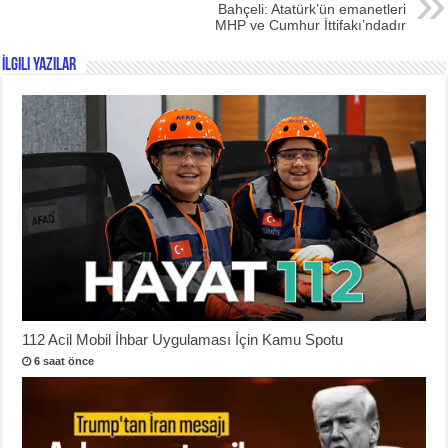
Bahçeli: Atatürk’ün emanetleri
MHP ve Cumhur İttifakı’ndadır
İlgili Yazılar
112 Acil Mobil İhbar Uygulaması İçin Kamu Spotu
6 saat önce