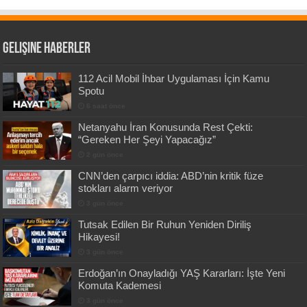
Gelişine Haberler
112 Acil Mobil İhbar Uygulaması İçin Kamu
Spotu
6 saat önce
Netanyahu İran Konusunda Rest Çekti:
“Gereken Her Şeyi Yapacağız”
2 gün önce
CNN’den çarpıcı iddia: ABD’nin kritik füze
stokları alarm veriyor
3 gün önce
Tutsak Edilen Bir Ruhun Yeniden Diriliş
Hikayesi!
3 gün önce
Erdoğan’ın Onayladığı YAŞ Kararları: İşte Yeni
Komuta Kademesi
3 gün önce