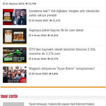
21 Haziran 2015
13,798
Gündeme bak? Veli Ağbaba: Vergiler arttı tüketiciler
sahte rakıya yöneldi
23 Aralık 2021
11,274
Sigaraya paket başına 3₺ bir zam daha!
4 Ocak 2024
10,813
ÖTV’den kaynaklı olarak benzinin litresine 2,31₺,
motorine de 2,17₺ zam
4 Ocak 2024
10,379
Magazin dünyasına “Ayşe Barım” soruşturması!
26 Ocak 2025
9,892
Taraf Editör
Taraf olmayan, habercilik yapan Net İnternet Haber,