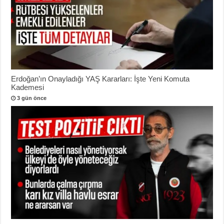
Erdoğan’ın Onayladığı YAŞ Kararları: İşte Yeni Komuta
Kademesi
3 gün önce