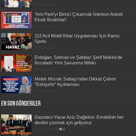
5 saat önce
Yeni Parti’yi Birinci Çıkarmak İsterken Anketi
Eksik Bıraktılar!
20 saat önce
112 Acil Mobil İhbar Uygulaması İçin Kamu
Spotu
1 gün önce
Erdoğan, Selman ve Şahbaz Şerif Mekke’de
İmzaladı! Yeni Savunma İttifakı
1 gün önce
Melek Mızrak Subaşı’ndan Dikkat Çeken
“Eskişehir” Açıklaması
2 gün önce
En Son Gönderiler
Gazeteci-Yazar Aziz Dağtekin: Emeklinin her
derdini çözmek için geliyoruz
7 Aralık 2020
1