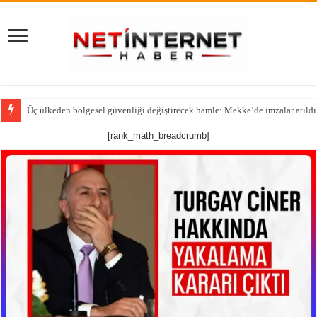
Üç ülkeden bölgesel güvenliği değiştirecek hamle: Mekke’de imzalar atıldı
Yeni Parti’yi Birinci Çıkarmak İsterken Anketi Eksik Bıraktılar!
[rank_math_breadcrumb]