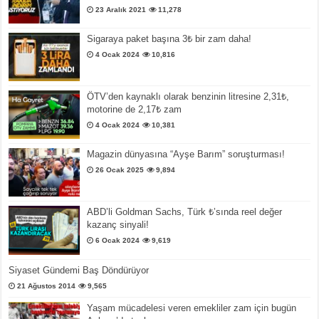
23 Aralık 2021
11,278
Sigaraya paket başına 3₺ bir zam daha!
4 Ocak 2024
10,816
ÖTV’den kaynaklı olarak benzinin litresine 2,31₺,
motorine de 2,17₺ zam
4 Ocak 2024
10,381
Magazin dünyasına “Ayşe Barım” soruşturması!
26 Ocak 2025
9,894
ABD’li Goldman Sachs, Türk ₺’sında reel değer
kazanç sinyali!
6 Ocak 2024
9,619
Siyaset Gündemi Baş Döndürüyor
21 Ağustos 2014
9,565
Yaşam mücadelesi veren emekliler zam için bugün