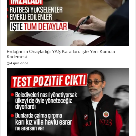
Erdoğan’ın Onayladığı YAŞ Kararları: İşte Yeni Komuta
Kademesi
4 gün önce