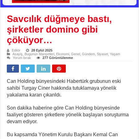
Savcılık düğmeye bastı,
şirketler domino gibi
çöküyor…
Editör
28 Eylül 2025
Asayiş
,
Bugünün Manşetleri
,
Ekonomi
,
Genel
,
Gündem
,
Siyaset
,
Yaşam
Yorum bırak
277 Görüntülenme
Can Holding bünyesindeki Habertürk grubunun eski
sahibi Turgay Ciner hakkında tutuklamaya yönelik
yakalama kararı çıkarıldı.
Son dakika haberine göre Can Holding bünyesinde
faaliyet gösteren şirketlere yönelik başlayan soruşturma
devam ediyor.
Bu kapsamda Yönetim Kurulu Başkanı Kemal Can