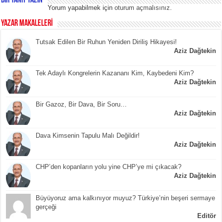
Bir yanıt yazın
Yorum yapabilmek için
oturum açmalısınız
.
YAZAR MAKALELERİ
Tutsak Edilen Bir Ruhun Yeniden Diriliş Hikayesi!
Aziz Dağtekin
Tek Adaylı Kongrelerin Kazananı Kim, Kaybedeni Kim?
Aziz Dağtekin
Bir Gazoz, Bir Dava, Bir Soru…
Aziz Dağtekin
Dava Kimsenin Tapulu Malı Değildir!
Aziz Dağtekin
CHP’den kopanların yolu yine CHP’ye mi çıkacak?
Aziz Dağtekin
Büyüyoruz ama kalkınıyor muyuz? Türkiye’nin beşeri sermaye
gerçeği
Editör