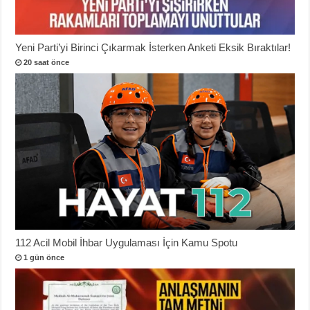
Yeni Parti’yi Birinci Çıkarmak İsterken Anketi Eksik Bıraktılar!
20 saat önce
112 Acil Mobil İhbar Uygulaması İçin Kamu Spotu
1 gün önce