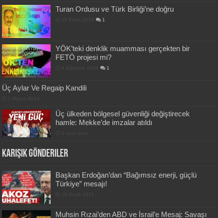
Turan Ordusu ve Türk Birliği’ne doğru
15 Ekim 2019
1
YÖK’teki denklik muamması gerçekten bir
FETÖ projesi mi?
8 Ağustos 2019
1
Üç Aylar Ve Regaip Kandili
1 Mayıs 2014
Üç ülkeden bölgesel güvenliği değiştirecek
hamle: Mekke’de imzalar atıldı
5 saat önce
Karışık Gönderiler
Başkan Erdoğan’dan “Bağımsız enerji, güçlü
Türkiye” mesajı!
16 Ocak 2021
Muhsin Rızai’den ABD ve İsrail’e Mesaj: Savaşı