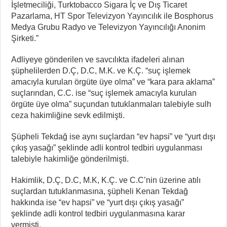
İşletmeciliği, Turktobacco Sigara İç ve Dış Ticaret
Pazarlama, HT Spor Televizyon Yayıncılık ile Bosphorus
Medya Grubu Radyo ve Televizyon Yayıncılığı Anonim
Şirketi.”
Adliyeye gönderilen ve savcılıkta ifadeleri alınan
şüphelilerden D.Ç, D.C, M.K. ve K.Ç. “suç işlemek
amacıyla kurulan örgüte üye olma” ve “kara para aklama”
suçlarından, C.C. ise “suç işlemek amacıyla kurulan
örgüte üye olma” suçundan tutuklanmaları talebiyle sulh
ceza hakimliğine sevk edilmişti.
Şüpheli Tekdağ ise aynı suçlardan “ev hapsi” ve “yurt dışı
çıkış yasağı” şeklinde adli kontrol tedbiri uygulanması
talebiyle hakimliğe gönderilmişti.
Hakimlik, D.Ç, D.C, M.K, K.Ç. ve C.C’nin üzerine atılı
suçlardan tutuklanmasına, şüpheli Kenan Tekdağ
hakkında ise “ev hapsi” ve “yurt dışı çıkış yasağı”
şeklinde adli kontrol tedbiri uygulanmasına karar
vermişti.