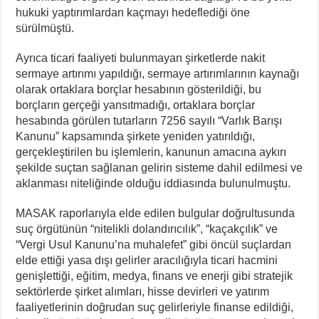
hukuki yaptırımlardan kaçmayı hedeflediği öne
sürülmüştü.
Ayrıca ticari faaliyeti bulunmayan şirketlerde nakit
sermaye artırımı yapıldığı, sermaye artırımlarının kaynağı
olarak ortaklara borçlar hesabının gösterildiği, bu
borçların gerçeği yansıtmadığı, ortaklara borçlar
hesabında görülen tutarların 7256 sayılı “Varlık Barışı
Kanunu” kapsamında şirkete yeniden yatırıldığı,
gerçekleştirilen bu işlemlerin, kanunun amacına aykırı
şekilde suçtan sağlanan gelirin sisteme dahil edilmesi ve
aklanması niteliğinde olduğu iddiasında bulunulmuştu.
MASAK raporlarıyla elde edilen bulgular doğrultusunda
suç örgütünün “nitelikli dolandırıcılık”, “kaçakçılık” ve
“Vergi Usul Kanunu’na muhalefet” gibi öncül suçlardan
elde ettiği yasa dışı gelirler aracılığıyla ticari hacmini
genişlettiği, eğitim, medya, finans ve enerji gibi stratejik
sektörlerde şirket alımları, hisse devirleri ve yatırım
faaliyetlerinin doğrudan suç gelirleriyle finanse edildiği,