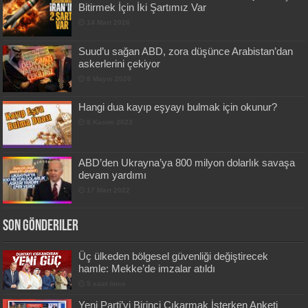
Bitirmek İçin İki Şartımız Var
14 Mart 2026
Suud’u sağan ABD, zora düşünce Arabistan’dan
askerlerini çekiyor
8 Mayıs 2020
Hangi dua kayıp eşyayı bulmak için okunur?
8 Kasım 2023
ABD’den Ukrayna’ya 800 milyon dolarlık savaşa
devam yardımı
17 Mart 2022
Son Gönderiler
Üç ülkeden bölgesel güvenliği değiştirecek
hamle: Mekke’de imzalar atıldı
5 saat önce
Yeni Parti’yi Birinci Çıkarmak İsterken Anketi