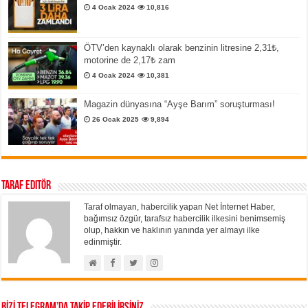
4 Ocak 2024
10,816
ÖTV’den kaynaklı olarak benzinin litresine 2,31₺,
motorine de 2,17₺ zam
4 Ocak 2024
10,381
Magazin dünyasına “Ayşe Barım” soruşturması!
26 Ocak 2025
9,894
Taraf Editör
Taraf olmayan, habercilik yapan Net İnternet Haber,
bağımsız özgür, tarafsız habercilik ilkesini benimsemiş
olup, hakkın ve haklının yanında yer almayı ilke
edinmiştir.
BİZİ TELEGRAM’DA TAKİP EDEBİLİRSİNİZ