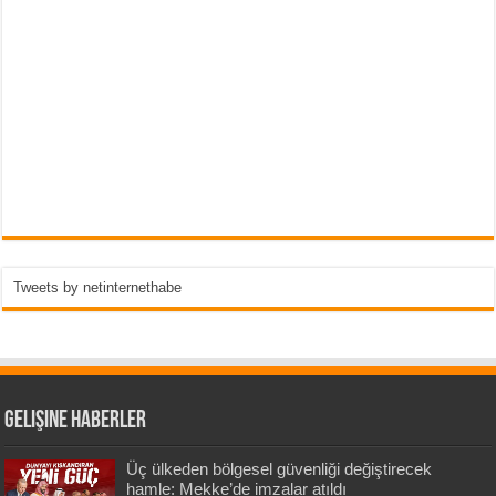
Tweets by netinternethabe
Gelişine Haberler
Üç ülkeden bölgesel güvenliği değiştirecek
hamle: Mekke’de imzalar atıldı