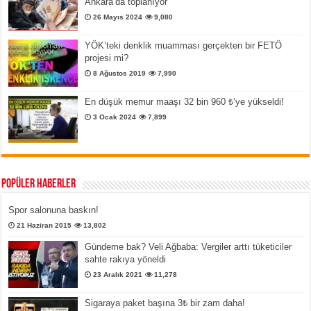
Ankara’da toplanıyor
26 Mayıs 2024
9,080
YÖK’teki denklik muamması gerçekten bir FETÖ
projesi mi?
8 Ağustos 2019
7,990
En düşük memur maaşı 32 bin 960 ₺’ye yükseldi!
3 Ocak 2024
7,899
Popüler Haberler
Spor salonuna baskın!
21 Haziran 2015
13,802
Gündeme bak? Veli Ağbaba: Vergiler arttı tüketiciler
sahte rakıya yöneldi
23 Aralık 2021
11,278
Sigaraya paket başına 3₺ bir zam daha!