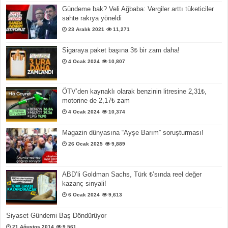
Gündeme bak? Veli Ağbaba: Vergiler arttı tüketiciler
sahte rakıya yöneldi
23 Aralık 2021
11,271
Sigaraya paket başına 3₺ bir zam daha!
4 Ocak 2024
10,807
ÖTV’den kaynaklı olarak benzinin litresine 2,31₺,
motorine de 2,17₺ zam
4 Ocak 2024
10,374
Magazin dünyasına “Ayşe Barım” soruşturması!
26 Ocak 2025
9,889
ABD’li Goldman Sachs, Türk ₺’sında reel değer
kazanç sinyali!
6 Ocak 2024
9,613
Siyaset Gündemi Baş Döndürüyor
21 Ağustos 2014
9,561