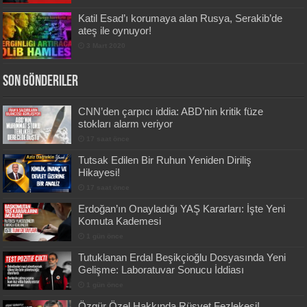
Katil Esad’ı korumaya alan Rusya, Serakib’de
ateş ile oynuyor!
3 Mart 2020
Son Gönderiler
CNN’den çarpıcı iddia: ABD’nin kritik füze
stokları alarm veriyor
17 saat önce
Tutsak Edilen Bir Ruhun Yeniden Diriliş
Hikayesi!
17 saat önce
Erdoğan’ın Onayladığı YAŞ Kararları: İşte Yeni
Komuta Kademesi
1 gün önce
Tutuklanan Erdal Beşikçioğlu Dosyasında Yeni
Gelişme: Laboratuvar Sonucu İddiası
1 gün önce
Özgür Özel Hakkında Rüşvet Fezlekesi!