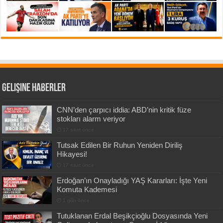
Gelişine Haberler
CNN’den çarpıcı iddia: ABD’nin kritik füze
stokları alarm veriyor
17 saat önce
Tutsak Edilen Bir Ruhun Yeniden Diriliş
Hikayesi!
17 saat önce
Erdoğan’ın Onayladığı YAŞ Kararları: İşte Yeni
Komuta Kademesi
1 gün önce
Tutuklanan Erdal Beşikçioğlu Dosyasında Yeni