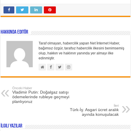
Hakkında Editör
Taraf olmayan, habercilik yapan Net İnternet Haber,
bağımsız özgür, tarafsız habercilik ilkesini benimsemiş
olup, hakkın ve haklının yanında yer almayı ilke
edinmiştir.
Önceki Haber
Vladimir Putin: Doğalgaz satışı
ödemelerinde rubleye geçmeyi
planlıyoruz
İleri
Türk-İş: Asgari ücret aralık
ayında konuşulacak
İlgili Yazılar