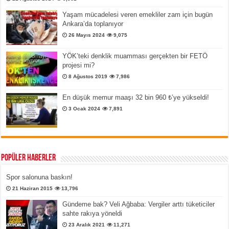
Yaşam mücadelesi veren emekliler zam için bugün
Ankara’da toplanıyor
26 Mayıs 2024
9,075
YÖK’teki denklik muamması gerçekten bir FETÖ
projesi mi?
8 Ağustos 2019
7,986
En düşük memur maaşı 32 bin 960 ₺’ye yükseldi!
3 Ocak 2024
7,891
Popüler Haberler
Spor salonuna baskın!
21 Haziran 2015
13,796
Gündeme bak? Veli Ağbaba: Vergiler arttı tüketiciler
sahte rakıya yöneldi
23 Aralık 2021
11,271