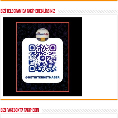
BİZİ TELEGRAM’DA TAKİP EDEBİLİRSİNİZ
Bizi Facebok’ta takip edin