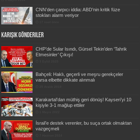
CNN’den çarpıcı iddia: ABD’nin kritik füze
stokları alarm veriyor
17 saat önce
Karışık Gönderiler
CHP’de Sular Isındı, Gürsel Tekin’den ‘Tahrik
Etmesinler’ Çıkışı!
3 Eylül 2025
Bahçeli: Haklı, geçerli ve meşru gerekçeler
varsa elbette dikkate alınmalı
25 Aralık 2019
Karakartal’dan müthiş geri dönüş! Kayseri’yi 10
kişiyle 3-1 mağlup ettiler
1 Mayıs 2022
İsrail’e destek verenler, bu suça ortak olmaktan
vazgeçmeli
7 Haziran 2024