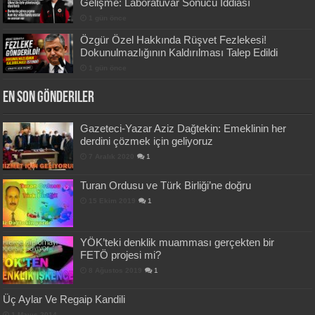
Gelişme: Laboratuvar Sonucu İddiası
1 gün önce
Özgür Özel Hakkında Rüşvet Fezlekesi!
Dokunulmazlığının Kaldırılması Talep Edildi
1 gün önce
En Son Gönderiler
Gazeteci-Yazar Aziz Dağtekin: Emeklinin her
derdini çözmek için geliyoruz
7 Aralık 2020
1
Turan Ordusu ve Türk Birliği’ne doğru
15 Ekim 2019
1
YÖK’teki denklik muamması gerçekten bir
FETÖ projesi mi?
8 Ağustos 2019
1
Üç Aylar Ve Regaip Kandili
1 Mayıs 2014