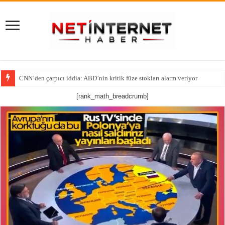
CNN’den çarpıcı iddia: ABD’nin kritik füze stokları alarm veriyor
Tutsak Edilen Bir Ruhun Yeniden Diriliş Hikayesi!
[rank_math_breadcrumb]