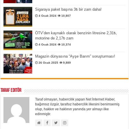
Sigaraya paket başına 3₺ bir zam daha!
4 Ocak 2024
10,807
ÖTV’den kaynaklı olarak benzinin litresine 2,31₺,
motorine de 2,17₺ zam
4 Ocak 2024
10,374
Magazin dünyasına “Ayşe Barım” soruşturması!
26 Ocak 2025
9,889
Taraf Editör
Taraf olmayan, habercilik yapan Net İnternet Haber,
bağımsız özgür, tarafsız habercilik ilkesini benimsemiş
olup, hakkın ve haklının yanında yer almayı ilke
edinmiştir.