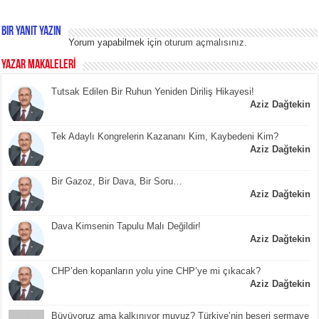
Bir yanıt yazın
Yorum yapabilmek için
oturum açmalısınız
.
YAZAR MAKALELERİ
Tutsak Edilen Bir Ruhun Yeniden Diriliş Hikayesi!
Aziz Dağtekin
Tek Adaylı Kongrelerin Kazananı Kim, Kaybedeni Kim?
Aziz Dağtekin
Bir Gazoz, Bir Dava, Bir Soru…
Aziz Dağtekin
Dava Kimsenin Tapulu Malı Değildir!
Aziz Dağtekin
CHP’den kopanların yolu yine CHP’ye mi çıkacak?
Aziz Dağtekin
Büyüyoruz ama kalkınıyor muyuz? Türkiye’nin beşeri sermaye