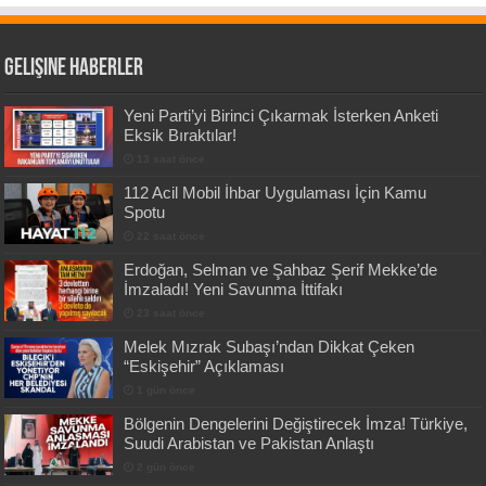
Gelişine Haberler
Yeni Parti’yi Birinci Çıkarmak İsterken Anketi
Eksik Bıraktılar!
13 saat önce
112 Acil Mobil İhbar Uygulaması İçin Kamu
Spotu
22 saat önce
Erdoğan, Selman ve Şahbaz Şerif Mekke’de
İmzaladı! Yeni Savunma İttifakı
23 saat önce
Melek Mızrak Subaşı’ndan Dikkat Çeken
“Eskişehir” Açıklaması
1 gün önce
Bölgenin Dengelerini Değiştirecek İmza! Türkiye,
Suudi Arabistan ve Pakistan Anlaştı
2 gün önce