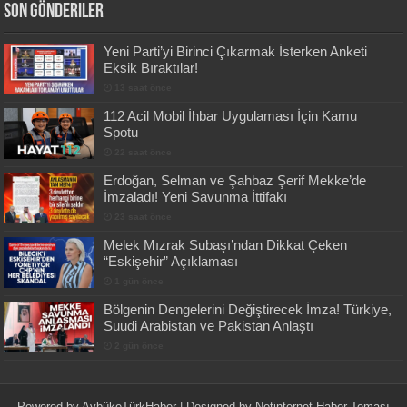
Son Gönderiler
Yeni Parti’yi Birinci Çıkarmak İsterken Anketi
Eksik Bıraktılar!
13 saat önce
112 Acil Mobil İhbar Uygulaması İçin Kamu
Spotu
22 saat önce
Erdoğan, Selman ve Şahbaz Şerif Mekke’de
İmzaladı! Yeni Savunma İttifakı
23 saat önce
Melek Mızrak Subaşı’ndan Dikkat Çeken
“Eskişehir” Açıklaması
1 gün önce
Bölgenin Dengelerini Değiştirecek İmza! Türkiye,
Suudi Arabistan ve Pakistan Anlaştı
2 gün önce
Powered by
AybükeTürkHaber
| Designed by
Netinternet Haber Teması