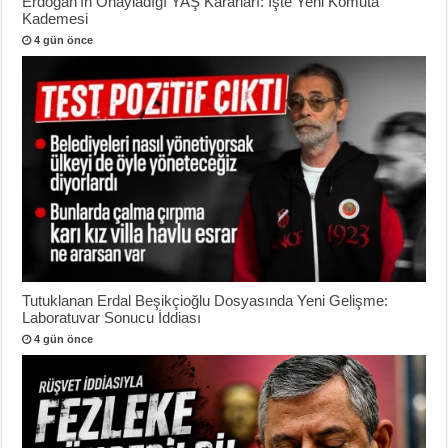
Erdoğan’ın Onayladığı YAŞ Kararları: İşte Yeni Komuta
Kademesi
4 gün önce
Tutuklanan Erdal Beşikçioğlu Dosyasında Yeni Gelişme:
Laboratuvar Sonucu İddiası
4 gün önce