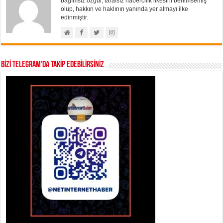
bağımsız özgür, tarafsız habercilik ilkesini benimsemiş
olup, hakkın ve haklının yanında yer almayı ilke
edinmiştir.
BİZİ TELEGRAM’DA TAKİP EDEBİLİRSİNİZ