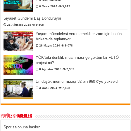
6 Ocak 2024
9,619
Siyaset Gündemi Baş Döndürüyor
21 Ağustos 2014
9,565
Yaşam mücadelesi veren emekliler zam için bugün
Ankara’da toplanıyor
26 Mayıs 2024
9,078
YÖK’teki denklik muamması gerçekten bir FETÖ
projesi mi?
8 Ağustos 2019
7,989
En düşük memur maaşı 32 bin 960 ₺’ye yükseldi!
3 Ocak 2024
7,898
Popüler Haberler
Spor salonuna baskın!