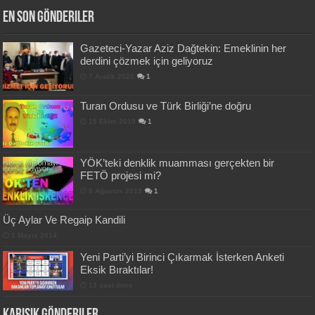
En Son Gönderiler
Gazeteci-Yazar Aziz Dağtekin: Emeklinin her
derdini çözmek için geliyoruz
7 Aralık 2020
1
Turan Ordusu ve Türk Birliği’ne doğru
15 Ekim 2019
1
YÖK’teki denklik muamması gerçekten bir
FETÖ projesi mi?
8 Ağustos 2019
1
Üç Aylar Ve Regaip Kandili
1 Mayıs 2014
Yeni Parti’yi Birinci Çıkarmak İsterken Anketi
Eksik Bıraktılar!
13 saat önce