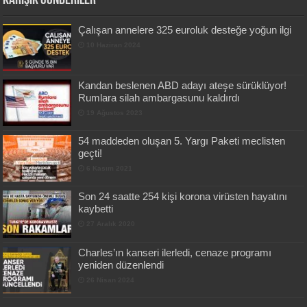
Karışık Gönderiler
Çalışan annelere 325 euroluk desteğe yoğun ilgi
10 Haziran 2024
Kandan beslenen ABD adayı ateşe sürüklüyor!
Rumlara silah ambargasunu kaldırdı
19 Ağustos 2023
54 maddeden oluşan 5. Yargı Paketi meclisten
geçti!
6 Kasım 2021
Son 24 saatte 254 kişi korona virüsten hayatını
kaybetti
27 Aralık 2020
Charles’ın kanseri ilerledi, cenaze programı
yeniden düzenlendi
26 Nisan 2024