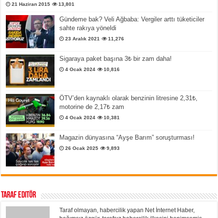
21 Haziran 2015
13,801
Gündeme bak? Veli Ağbaba: Vergiler arttı tüketiciler
sahte rakıya yöneldi
23 Aralık 2021
11,276
Sigaraya paket başına 3₺ bir zam daha!
4 Ocak 2024
10,816
ÖTV’den kaynaklı olarak benzinin litresine 2,31₺,
motorine de 2,17₺ zam
4 Ocak 2024
10,381
Magazin dünyasına “Ayşe Barım” soruşturması!
26 Ocak 2025
9,893
Taraf Editör
Taraf olmayan, habercilik yapan Net İnternet Haber,