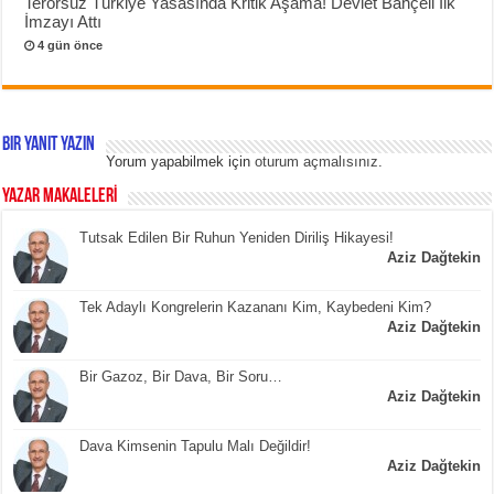
Terörsüz Türkiye Yasasında Kritik Aşama! Devlet Bahçeli İlk
İmzayı Attı
4 gün önce
Bir yanıt yazın
Yorum yapabilmek için
oturum açmalısınız
.
YAZAR MAKALELERİ
Tutsak Edilen Bir Ruhun Yeniden Diriliş Hikayesi!
Aziz Dağtekin
Tek Adaylı Kongrelerin Kazananı Kim, Kaybedeni Kim?
Aziz Dağtekin
Bir Gazoz, Bir Dava, Bir Soru…
Aziz Dağtekin
Dava Kimsenin Tapulu Malı Değildir!
Aziz Dağtekin