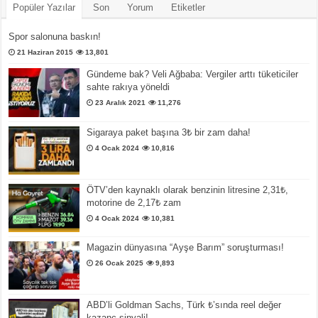
Popüler Yazılar
Son
Yorum
Etiketler
Spor salonuna baskın!
21 Haziran 2015
13,801
Gündeme bak? Veli Ağbaba: Vergiler arttı tüketiciler
sahte rakıya yöneldi
23 Aralık 2021
11,276
Sigaraya paket başına 3₺ bir zam daha!
4 Ocak 2024
10,816
ÖTV’den kaynaklı olarak benzinin litresine 2,31₺,
motorine de 2,17₺ zam
4 Ocak 2024
10,381
Magazin dünyasına “Ayşe Barım” soruşturması!
26 Ocak 2025
9,893
ABD’li Goldman Sachs, Türk ₺’sında reel değer
kazanç sinyali!