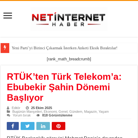
Yeni Parti’yi Birinci Çıkarmak İsterken Anketi Eksik Bıraktılar!
[rank_math_breadcrumb]
RTÜK’ten Türk Telekom’a:
Ebubekir Şahin Dönemi
Başlıyor
Editör
25 Ekim 2025
Bugünün Manşetleri
,
Ekonomi
,
Genel
,
Gündem
,
Magazin
,
Yaşam
Yorum bırak
818 Görüntülenme