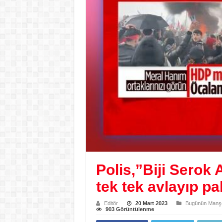
Polis,”Biji Serok 
tek tek avlayıp pa
Editör
20 Mart 2023
Bugünün Manşe
903 Görüntülenme