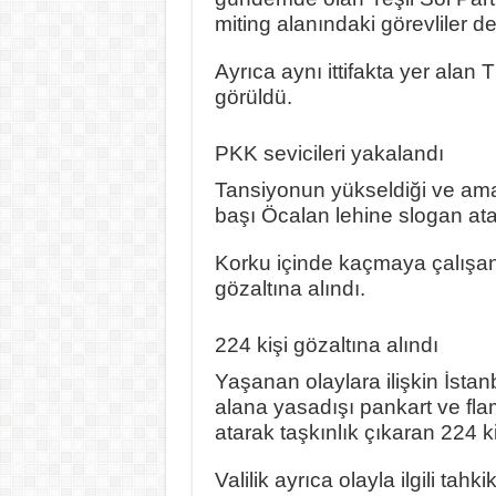
miting alanındaki görevliler de 
Ayrıca aynı ittifakta yer alan T
görüldü.
PKK sevicileri yakalandı
Tansiyonun yükseldiği ve amac
başı Öcalan lehine slogan atan 
Korku içinde kaçmaya çalışan 
gözaltına alındı.
224 kişi gözaltına alındı
Yaşanan olaylara ilişkin İstanb
alana yasadışı pankart ve fl
atarak taşkınlık çıkaran 224 ki
Valilik ayrıca olayla ilgili tahk