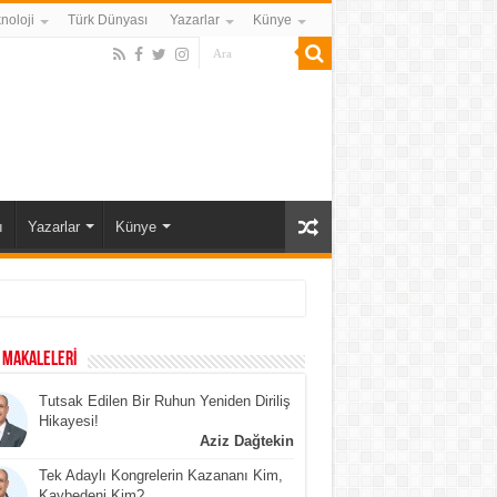
noloji
Türk Dünyası
Yazarlar
Künye
ı
Yazarlar
Künye
 MAKALELERİ
Tutsak Edilen Bir Ruhun Yeniden Diriliş
Hikayesi!
Aziz Dağtekin
Tek Adaylı Kongrelerin Kazananı Kim,
Kaybedeni Kim?