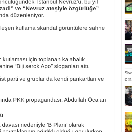
ncülüğündeki İstanbul Nevruz’u, bu yıl
zadi”
ve
“Nevruz ateşiyle özgürlüğe”
nda düzenleniyor.
kleşen kutlama skandal görüntülere sahne
kutlaması için toplanan kalabalık
hine “Biji serok Apo” sloganları attı.
Siy
t parti ve gruplar da kendi pankartları ve
21
dü
davası nedeniyle ‘B Planı’ olarak
bayraklarının ağırlıklı olduğu görülürken