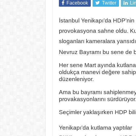
Facebook
Twitter
Li
İstanbul Yenikapı’da HDP’nin 
provokasyona sahne oldu. Kutl
sloganları kameralara yansıdı
Nevruz Bayramı bu sene de bah
Her sene Mart ayında kutlana
oldukça manevi değere sahip N
düzenleniyor.
Ama bu bayramı sahiplenmeye 
provakasyonlarını sürdürüyor
Seçimler yaklaşırken HDP bil
Yenikapı’da kutlama yaptılar