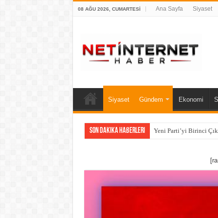
Ana Sayfa
Siyaset
08 AĞU 2026, CUMARTESI
Siyaset
Gündem
Ekonomi
S
Son Dakika Haberleri
Yeni Parti’yi Birinci Çı
[r