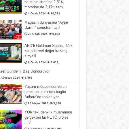
benzinin litresine 2,31₺,
motorine de 2,17₺ zam
4 Ocak 2024
10,381
Magazin dünyasına “Ayşe
Barım” soruşturması!
26 Ocak 2025
9,893
ABD’li Goldman Sachs, Türk
₺’sında reel değer kazanç
sinyali!
6 Ocak 2024
9,618
aset Gündemi Baş Döndürüyor
 Ağustos 2014
9,563
Yaşam mücadelesi veren
emekliler zam için bugün
Ankara’da toplanıyor
26 Mayıs 2024
9,078
YÖK’teki denklik muamması
gerçekten bir FETÖ projesi
mi?
8 Ağustos 2019
7,989