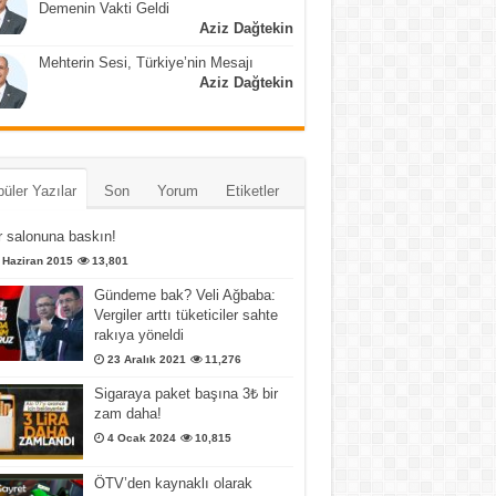
Demenin Vakti Geldi
Aziz Dağtekin
Mehterin Sesi, Türkiye’nin Mesajı
Aziz Dağtekin
üler Yazılar
Son
Yorum
Etiketler
 salonuna baskın!
 Haziran 2015
13,801
Gündeme bak? Veli Ağbaba:
Vergiler arttı tüketiciler sahte
rakıya yöneldi
23 Aralık 2021
11,276
Sigaraya paket başına 3₺ bir
zam daha!
4 Ocak 2024
10,815
ÖTV’den kaynaklı olarak