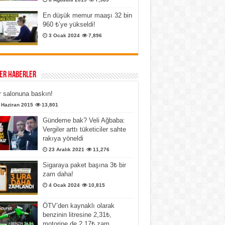
En düşük memur maaşı 32 bin
960 ₺’ye yükseldi!
3 Ocak 2024
7,896
er Haberler
 salonuna baskın!
 Haziran 2015
13,801
Gündeme bak? Veli Ağbaba:
Vergiler arttı tüketiciler sahte
rakıya yöneldi
23 Aralık 2021
11,276
Sigaraya paket başına 3₺ bir
zam daha!
4 Ocak 2024
10,815
ÖTV’den kaynaklı olarak
benzinin litresine 2,31₺,
motorine de 2,17₺ zam