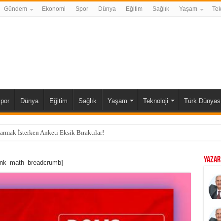
Gündem
Ekonomi
Spor
Dünya
Eğitim
Sağlık
Yaşam
Tek
por
Dünya
Eğitim
Sağlık
Yaşam
Teknoloji
Türk Dünyas
karmak İsterken Anketi Eksik Bıraktılar!
YAZAR
ank_math_breadcrumb]