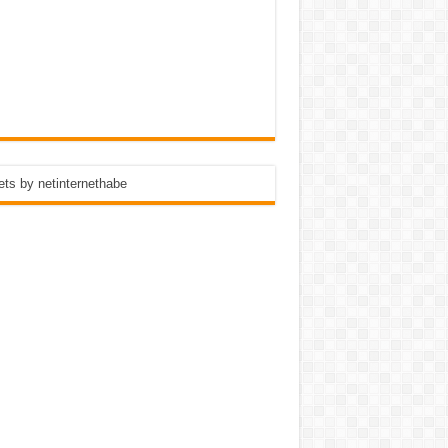
ts by netinternethabe