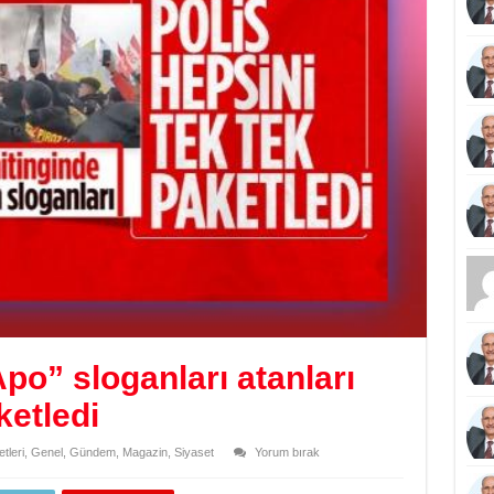
Apo” sloganları atanları
ketledi
tleri
,
Genel
,
Gündem
,
Magazin
,
Siyaset
Yorum bırak