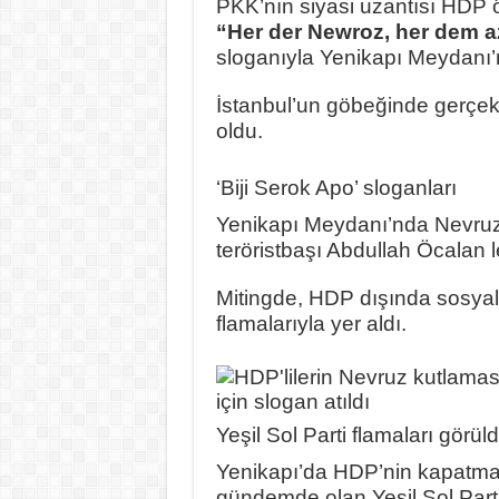
PKK’nın siyasi uzantısı HDP ö
“Her der Newroz, her dem a
sloganıyla Yenikapı Meydanı’
İstanbul’un göbeğinde gerçe
oldu.
‘Biji Serok Apo’ sloganları
Yenikapı Meydanı’nda Nevruz 
teröristbaşı Abdullah Öcalan le
Mitingde, HDP dışında sosyalis
flamalarıyla yer aldı.
Yeşil Sol Parti flamaları görül
Yenikapı’da HDP’nin kapatma 
gündemde olan Yeşil Sol Parti 