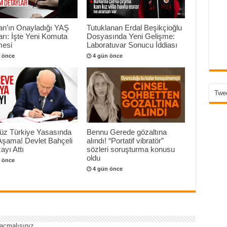
an’ın Onayladığı YAŞ
Tutuklanan Erdal Beşikçioğlu
arı: İşte Yeni Komuta
Dosyasında Yeni Gelişme:
esi
Laboratuvar Sonucu İddiası
 önce
4 gün önce
Twee
süz Türkiye Yasasında
Bennu Gerede gözaltına
 Aşama! Devlet Bahçeli
alındı! “Portatif vibratör”
ayı Attı
sözleri soruşturma konusu
oldu
 önce
4 gün önce
açmalısınız
.