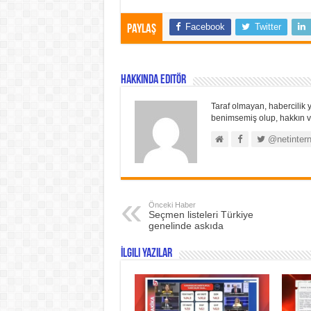
Facebook
Twitter
Paylaş
Hakkında Editör
Taraf olmayan, habercilik y
benimsemiş olup, hakkın ve
@netintern
Önceki Haber
Seçmen listeleri Türkiye
genelinde askıda
İlgili Yazılar