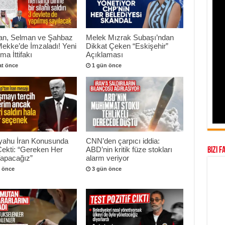
an, Selman ve Şahbaz
Melek Mızrak Subaşı’ndan
Mekke’de İmzaladı! Yeni
Dikkat Çeken “Eskişehir”
a İttifakı
Açıklaması
at önce
1 gün önce
yahu İran Konusunda
CNN’den çarpıcı iddia:
Çekti: “Gereken Her
ABD’nin kritik füze stokları
Bizi F
Yapacağız”
alarm veriyor
 önce
3 gün önce