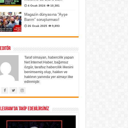
4 Ocak 2024
10,381
Magazin dünyasına “Ayşe
Barım” soruşturması!
26 Ocak 2025
9,893
 Editör
Taraf olmayan, habercilik yapan
Net İnternet Haber, bağımsız
özgür, tarafsız habercilik ilkesini
benimsemiş olup, hakkın ve
haklının yanında yer almayı ilke
edinmiştir.
ELEGRAM’DA TAKİP EDEBİLİRSİNİZ