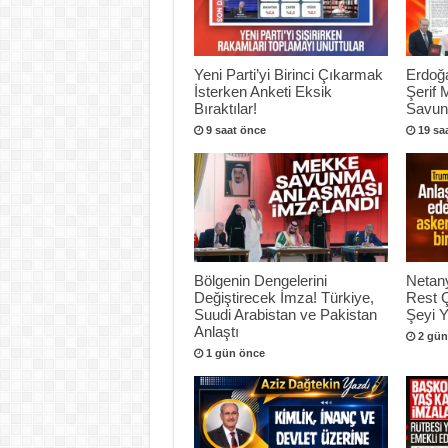
Yeni Parti’yi Birinci Çıkarmak
Erdoğ
İsterken Anketi Eksik
Şerif 
Bıraktılar!
Savunm
9 saat önce
19 sa
Bölgenin Dengelerini
Netan
Değiştirecek İmza! Türkiye,
Rest 
Suudi Arabistan ve Pakistan
Şeyi 
Anlaştı
2 gün
1 gün önce