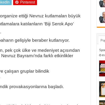
nkedIn
Pinterest
organize ettiği Nevruz kutlamaları büyük
amalara katılanların ‘Biji Serok Apo’
.
arın gelişiyle beraber kutlanıyor.
Pop
n, pek çok ülke ve medeniyet açısından
Spor
evruz Bayramı’nda farklı etkinlikler
21
çalışan gruplar bilindik
.
indik provakasyonlarına başladı.