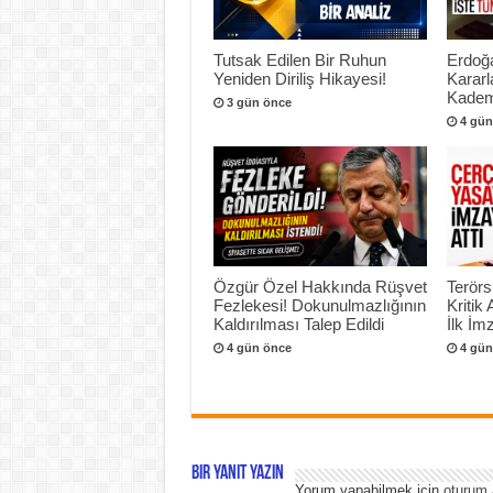
Tutsak Edilen Bir Ruhun
Erdoğ
Yeniden Diriliş Hikayesi!
Kararl
Kadem
3 gün önce
4 gün
Özgür Özel Hakkında Rüşvet
Terör
Fezlekesi! Dokunulmazlığının
Kritik
Kaldırılması Talep Edildi
İlk İmz
4 gün önce
4 gün
Bir yanıt yazın
Yorum yapabilmek için
oturum 