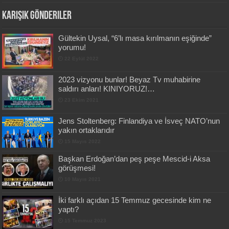
Karışık Gönderiler
Gültekin Uysal, “6’lı masa kırılmanın eşiğinde”
yorumu!
22 Eylül 2022
2023 vizyonu bunlar! Beyaz Tv muhabirine
saldırı anları! KINIYORUZ!…
23 Ekim 2021
Jens Stoltenberg: Finlandiya ve İsveç NATO’nun
yakın ortaklarıdır
15 Mayıs 2022
Başkan Erdoğan’dan peş peşe Mescid-i Aksa
görüşmesi!
10 Mayıs 2021
İki farklı açıdan 15 Temmuz gecesinde kim ne
yaptı?
15 Temmuz 2023