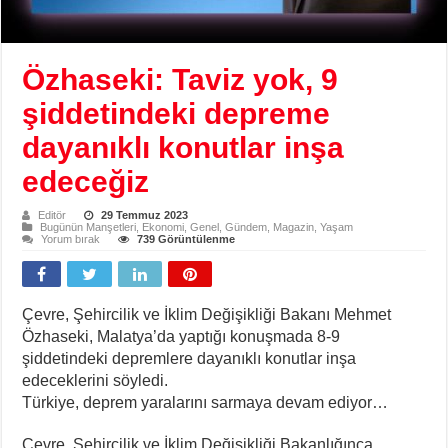
Özhaseki: Taviz yok, 9
şiddetindeki depreme
dayanıklı konutlar inşa
edeceğiz
Editör
29 Temmuz 2023
Bugünün Manşetleri
,
Ekonomi
,
Genel
,
Gündem
,
Magazin
,
Yaşam
Yorum bırak
739 Görüntülenme
Çevre, Şehircilik ve İklim Değişikliği Bakanı Mehmet
Özhaseki, Malatya’da yaptığı konuşmada 8-9
şiddetindeki depremlere dayanıklı konutlar inşa
edeceklerini söyledi.
Türkiye, deprem yaralarını sarmaya devam ediyor…
Çevre, Şehircilik ve İklim Değişikliği Bakanlığınca