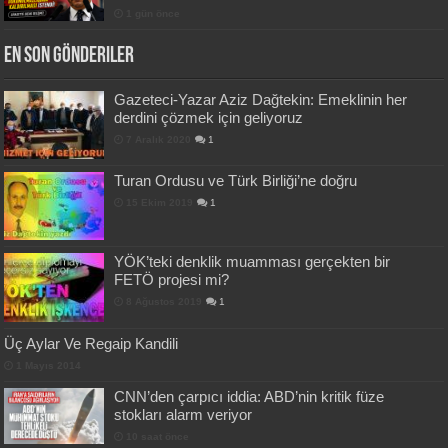
1 gün önce
En Son Gönderiler
Gazeteci-Yazar Aziz Dağtekin: Emeklinin her
derdini çözmek için geliyoruz
7 Aralık 2020
1
Turan Ordusu ve Türk Birliği’ne doğru
15 Ekim 2019
1
YÖK’teki denklik muamması gerçekten bir
FETÖ projesi mi?
8 Ağustos 2019
1
Üç Aylar Ve Regaip Kandili
1 Mayıs 2014
CNN’den çarpıcı iddia: ABD’nin kritik füze
stokları alarm veriyor
10 saat önce