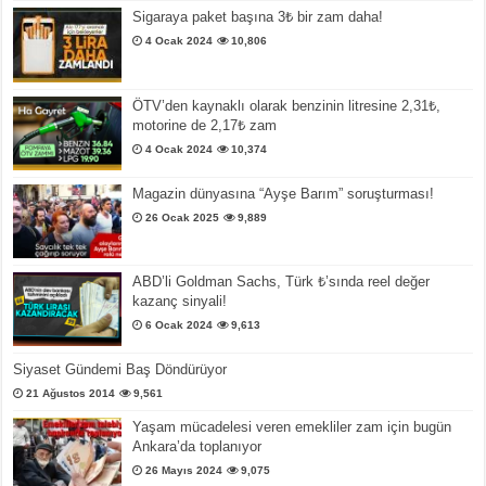
Sigaraya paket başına 3₺ bir zam daha!
4 Ocak 2024
10,806
ÖTV’den kaynaklı olarak benzinin litresine 2,31₺,
motorine de 2,17₺ zam
4 Ocak 2024
10,374
Magazin dünyasına “Ayşe Barım” soruşturması!
26 Ocak 2025
9,889
ABD’li Goldman Sachs, Türk ₺’sında reel değer
kazanç sinyali!
6 Ocak 2024
9,613
Siyaset Gündemi Baş Döndürüyor
21 Ağustos 2014
9,561
Yaşam mücadelesi veren emekliler zam için bugün
Ankara’da toplanıyor
26 Mayıs 2024
9,075