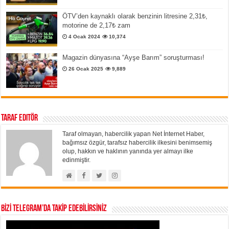
ÖTV’den kaynaklı olarak benzinin litresine 2,31₺,
motorine de 2,17₺ zam
4 Ocak 2024
10,374
Magazin dünyasına “Ayşe Barım” soruşturması!
26 Ocak 2025
9,889
Taraf Editör
Taraf olmayan, habercilik yapan Net İnternet Haber,
bağımsız özgür, tarafsız habercilik ilkesini benimsemiş
olup, hakkın ve haklının yanında yer almayı ilke
edinmiştir.
BİZİ TELEGRAM’DA TAKİP EDEBİLİRSİNİZ