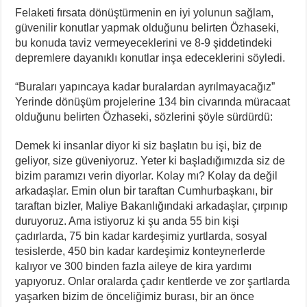
Felaketi fırsata dönüştürmenin en iyi yolunun sağlam,
güvenilir konutlar yapmak olduğunu belirten Özhaseki,
bu konuda taviz vermeyeceklerini ve 8-9 şiddetindeki
depremlere dayanıklı konutlar inşa edeceklerini söyledi.
“Buraları yapıncaya kadar buralardan ayrılmayacağız”
Yerinde dönüşüm projelerine 134 bin civarında müracaat
olduğunu belirten Özhaseki, sözlerini şöyle sürdürdü:
Demek ki insanlar diyor ki siz başlatın bu işi, biz de
geliyor, size güveniyoruz. Yeter ki başladığımızda siz de
bizim paramızı verin diyorlar. Kolay mı? Kolay da değil
arkadaşlar. Emin olun bir taraftan Cumhurbaşkanı, bir
taraftan bizler, Maliye Bakanlığındaki arkadaşlar, çırpınıp
duruyoruz. Ama istiyoruz ki şu anda 55 bin kişi
çadırlarda, 75 bin kadar kardeşimiz yurtlarda, sosyal
tesislerde, 450 bin kadar kardeşimiz konteynerlerde
kalıyor ve 300 binden fazla aileye de kira yardımı
yapıyoruz. Onlar oralarda çadır kentlerde ve zor şartlarda
yaşarken bizim de önceliğimiz burası, bir an önce