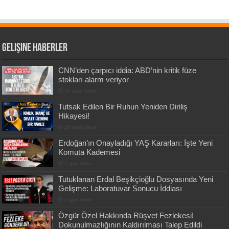
Gelişine Haberler
CNN’den çarpıcı iddia: ABD’nin kritik füze
stokları alarm veriyor
10 saat önce
Tutsak Edilen Bir Ruhun Yeniden Diriliş
Hikayesi!
10 saat önce
Erdoğan’ın Onayladığı YAŞ Kararları: İşte Yeni
Komuta Kademesi
1 gün önce
Tutuklanan Erdal Beşikçioğlu Dosyasında Yeni
Gelişme: Laboratuvar Sonucu İddiası
1 gün önce
Özgür Özel Hakkında Rüşvet Fezlekesi!
Dokunulmazlığının Kaldırılması Talep Edildi