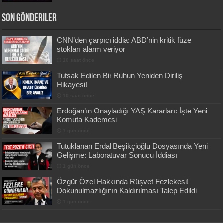
Son Gönderiler
CNN’den çarpıcı iddia: ABD’nin kritik füze
stokları alarm veriyor
10 saat önce
Tutsak Edilen Bir Ruhun Yeniden Diriliş
Hikayesi!
10 saat önce
Erdoğan’ın Onayladığı YAŞ Kararları: İşte Yeni
Komuta Kademesi
1 gün önce
Tutuklanan Erdal Beşikçioğlu Dosyasında Yeni
Gelişme: Laboratuvar Sonucu İddiası
1 gün önce
Özgür Özel Hakkında Rüşvet Fezlekesi!
Dokunulmazlığının Kaldırılması Talep Edildi
1 gün önce