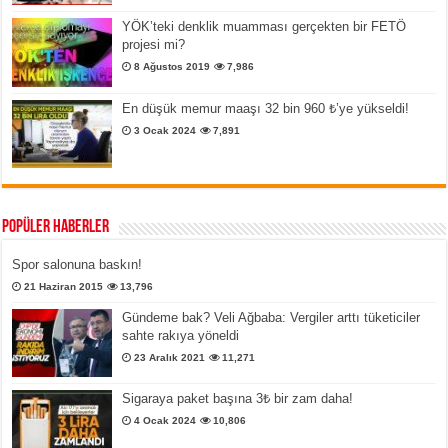
YÖK’teki denklik muamması gerçekten bir FETÖ
projesi mi?
8 Ağustos 2019
7,986
En düşük memur maaşı 32 bin 960 ₺’ye yükseldi!
3 Ocak 2024
7,891
Popüler Haberler
Spor salonuna baskın!
21 Haziran 2015
13,796
Gündeme bak? Veli Ağbaba: Vergiler arttı tüketiciler
sahte rakıya yöneldi
23 Aralık 2021
11,271
Sigaraya paket başına 3₺ bir zam daha!
4 Ocak 2024
10,806