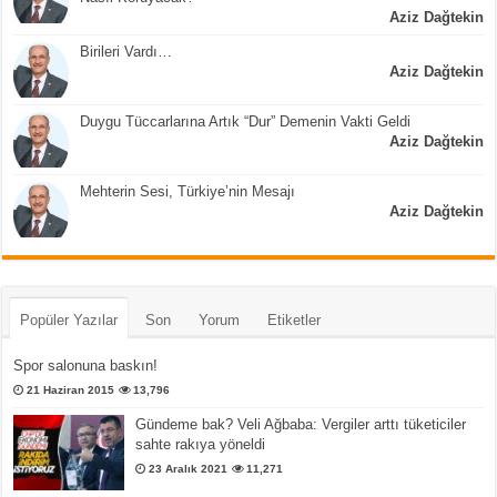
Aziz Dağtekin
Birileri Vardı…
Aziz Dağtekin
Duygu Tüccarlarına Artık “Dur” Demenin Vakti Geldi
Aziz Dağtekin
Mehterin Sesi, Türkiye’nin Mesajı
Aziz Dağtekin
Popüler Yazılar
Son
Yorum
Etiketler
Spor salonuna baskın!
21 Haziran 2015
13,796
Gündeme bak? Veli Ağbaba: Vergiler arttı tüketiciler
sahte rakıya yöneldi
23 Aralık 2021
11,271