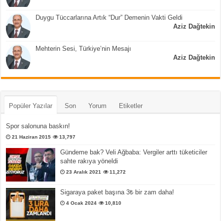
Duygu Tüccarlarına Artık “Dur” Demenin Vakti Geldi
Aziz Dağtekin
Mehterin Sesi, Türkiye’nin Mesajı
Aziz Dağtekin
Popüler Yazılar
Son
Yorum
Etiketler
Spor salonuna baskın!
21 Haziran 2015
13,797
Gündeme bak? Veli Ağbaba: Vergiler arttı tüketiciler
sahte rakıya yöneldi
23 Aralık 2021
11,272
Sigaraya paket başına 3₺ bir zam daha!
4 Ocak 2024
10,810