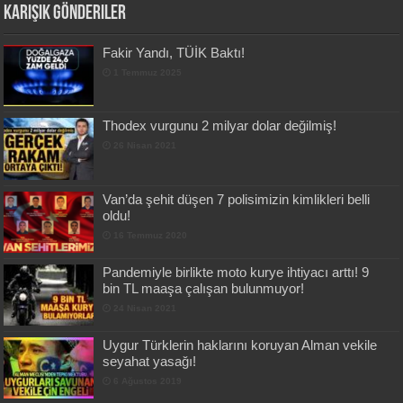
Karışık Gönderiler
Fakir Yandı, TÜİK Baktı!
1 Temmuz 2025
Thodex vurgunu 2 milyar dolar değilmiş!
26 Nisan 2021
Van’da şehit düşen 7 polisimizin kimlikleri belli
oldu!
16 Temmuz 2020
Pandemiyle birlikte moto kurye ihtiyacı arttı! 9
bin TL maaşa çalışan bulunmuyor!
24 Nisan 2021
Uygur Türklerin haklarını koruyan Alman vekile
seyahat yasağı!
6 Ağustos 2019