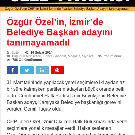
Özgür Özel’in, İzmir’de
Belediye Başkan adayını
tanımayamadı!
Editör
16 Şubat 2024
Bugünün Manşetleri
,
Genel
,
Gündem
,
Magazin
,
Siyaset
Yorum bırak
786 Görüntülenme
31 Mart tarihinde yapılacak yerel seçimlere iki aydan az
bir süre kalmışken partilerin adayları büyük oranda belli
oldu. Cumhuriyet Halk Partisi İzmir Büyükşehir Belediye
Başkan adayı, Karşıyaka Belediye başkanlığı görevini
yürüten Cemil Tugay oldu.
CHP lideri Özel, İzmir Dikili’de Halk Buluşması’nda yerel
seçimlere yönelik mesajlar verdi. Halka seslenen
Özel, “Birleşin ve kentlerinizi tek adamdan koruyun” diye