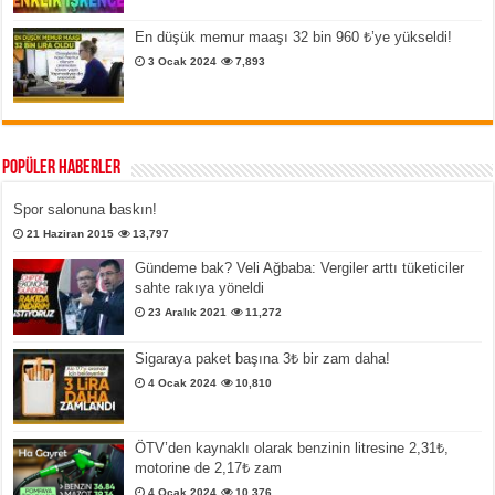
En düşük memur maaşı 32 bin 960 ₺’ye yükseldi!
3 Ocak 2024
7,893
Popüler Haberler
Spor salonuna baskın!
21 Haziran 2015
13,797
Gündeme bak? Veli Ağbaba: Vergiler arttı tüketiciler
sahte rakıya yöneldi
23 Aralık 2021
11,272
Sigaraya paket başına 3₺ bir zam daha!
4 Ocak 2024
10,810
ÖTV’den kaynaklı olarak benzinin litresine 2,31₺,
motorine de 2,17₺ zam
4 Ocak 2024
10,376