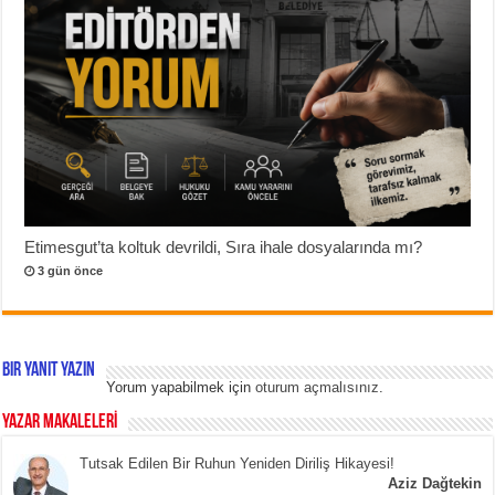
Etimesgut’ta koltuk devrildi, Sıra ihale dosyalarında mı?
3 gün önce
Bir yanıt yazın
Yorum yapabilmek için
oturum açmalısınız
.
YAZAR MAKALELERİ
Tutsak Edilen Bir Ruhun Yeniden Diriliş Hikayesi!
Aziz Dağtekin