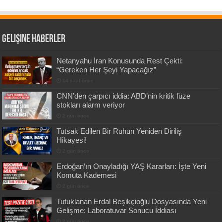
Gelişine Haberler
Netanyahu İran Konusunda Rest Çekti:
“Gereken Her Şeyi Yapacağız”
14 saat önce
CNN’den çarpıcı iddia: ABD’nin kritik füze
stokları alarm veriyor
2 gün önce
Tutsak Edilen Bir Ruhun Yeniden Diriliş
Hikayesi!
2 gün önce
Erdoğan’ın Onayladığı YAŞ Kararları: İşte Yeni
Komuta Kademesi
2 gün önce
Tutuklanan Erdal Beşikçioğlu Dosyasında Yeni
Gelişme: Laboratuvar Sonucu İddiası
2 gün önce