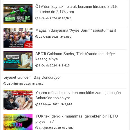
ÖTV’den kaynaklı olarak benzinin litresine 2,31₺,
motorine de 2,17₺ zam
4 Ocak 2024
10,376
Magazin dünyasına “Ayşe Barım” soruşturması!
26 Ocak 2025
9,890
ABD’li Goldman Sachs, Türk ₺’sında reel değer
kazanç sinyali!
6 Ocak 2024
9,615
Siyaset Gündemi Baş Döndürüyor
21 Ağustos 2014
9,562
Yaşam mücadelesi veren emekliler zam için bugün
Ankara’da toplanıyor
26 Mayıs 2024
9,076
YÖK’teki denklik muamması gerçekten bir FETÖ
projesi mi?
8 Ağustos 2019
7,987