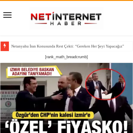
Netanyahu İran Konusunda Rest Çekti: “Gereken Her Şeyi Yapacağız”
CNN’den çarpıcı iddia: ABD’nin kritik füze stokları alarm veriyor
[rank_math_breadcrumb]