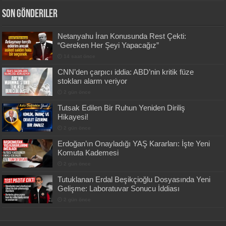
Son Gönderiler
Netanyahu İran Konusunda Rest Çekti:
“Gereken Her Şeyi Yapacağız”
14 saat önce
CNN’den çarpıcı iddia: ABD’nin kritik füze
stokları alarm veriyor
2 gün önce
Tutsak Edilen Bir Ruhun Yeniden Diriliş
Hikayesi!
2 gün önce
Erdoğan’ın Onayladığı YAŞ Kararları: İşte Yeni
Komuta Kademesi
2 gün önce
Tutuklanan Erdal Beşikçioğlu Dosyasında Yeni
Gelişme: Laboratuvar Sonucu İddiası
2 gün önce