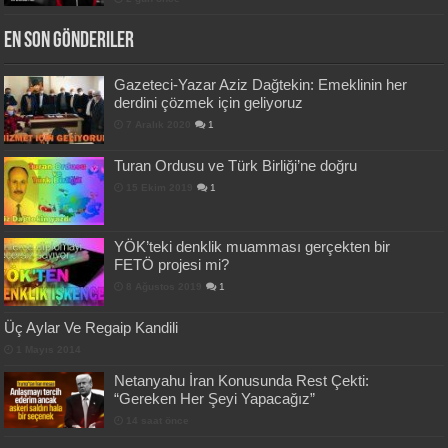
En Son Gönderiler
Gazeteci-Yazar Aziz Dağtekin: Emeklinin her
derdini çözmek için geliyoruz
7 Aralık 2020
1
Turan Ordusu ve Türk Birliği’ne doğru
15 Ekim 2019
1
YÖK’teki denklik muamması gerçekten bir
FETÖ projesi mi?
8 Ağustos 2019
1
Üç Aylar Ve Regaip Kandili
1 Mayıs 2014
Netanyahu İran Konusunda Rest Çekti:
“Gereken Her Şeyi Yapacağız”
14 saat önce