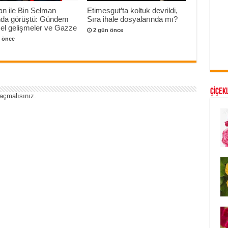
n ile Bin Selman
Etimesgut’ta koltuk devrildi,
onda görüştü: Gündem
Sıra ihale dosyalarında mı?
el gelişmeler ve Gazze
2 gün önce
 önce
ÇİÇEKL
açmalısınız
.