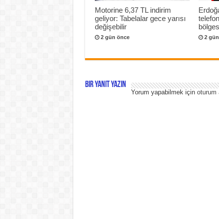
Motorine 6,37 TL indirim
Erdoğa
geliyor: Tabelalar gece yarısı
telef
değişebilir
bölges
2 gün önce
2 gün
Bir yanıt yazın
Yorum yapabilmek için
oturum 