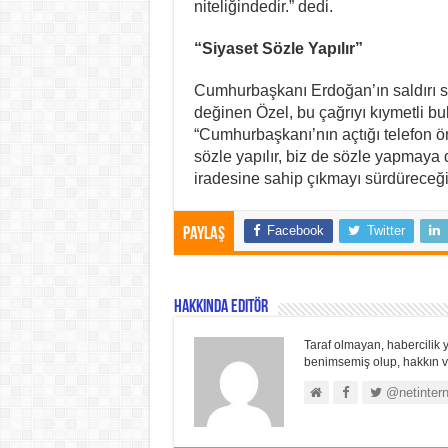
niteliğindedir.” dedi.
“Siyaset Sözle Yapılır”
Cumhurbaşkanı Erdoğan’ın saldırı so
değinen Özel, bu çağrıyı kıymetli b
“Cumhurbaşkanı’nın açtığı telefon öne
sözle yapılır, biz de sözle yapmaya 
iradesine sahip çıkmayı sürdüreceği
Facebook
Twitter
Paylaş
Hakkında Editör
Taraf olmayan, habercilik y
benimsemiş olup, hakkın ve
@netintern