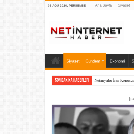
Ana Sayfa
Siyaset
06 AĞU 2026, PERŞEMBE
Siyaset
Gündem
Ekonomi
S
Son Dakika Haberleri
Netanyahu İran Konusun
[r