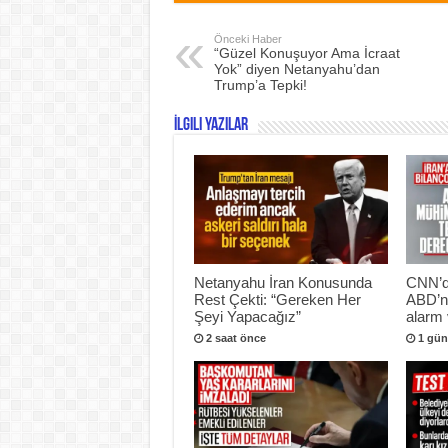
Önceki Haber
“Güzel Konuşuyor Ama İcraat
Yok” diyen Netanyahu’dan
Trump’a Tepki!
İlgili Yazılar
Netanyahu İran Konusunda
CNN’de
Rest Çekti: “Gereken Her
ABD’ni
Şeyi Yapacağız”
alarm 
2 saat önce
1 gün