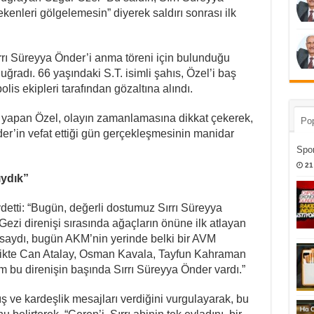
nleri gölgelemesin” diyerek saldırı sonrası ilk
ı Süreyya Önder’i anma töreni için bulunduğu
uğradı. 66 yaşındaki S.T. isimli şahıs, Özel’i baş
is ekipleri tarafından gözaltına alındı.
a yapan Özel, olayın zamanlamasına dikkat çekerek,
Pop
nder’in vefat ettiği gün gerçekleşmesinin manidar
Spor
21
ydık”
detti: “Bugün, değerli dostumuz Sırrı Süreyya
ezi direnişi sırasında ağaçların önüne ilk atlayan
masaydı, bugün AKM’nin yerinde belki bir AVM
irlikte Can Atalay, Osman Kavala, Tayfun Kahraman
m bu direnişin başında Sırrı Süreyya Önder vardı.”
ş ve kardeşlik mesajları verdiğini vurgulayarak, bu