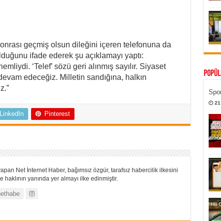
nrası geçmiş olsun dileğini içeren telefonuna da
ulduğunu ifade ederek şu açıklamayı yaptı:
mliydi. ‘Telef’ sözü geri alınmış sayılır. Siyaset
Popül
devam edeceğiz. Milletin sandığına, halkın
z.”
Spor
21
LinkedIn
Pinterest
apan Net İnternet Haber, bağımsız özgür, tarafsız habercilik ilkesini
 haklının yanında yer almayı ilke edinmiştir.
ethabe