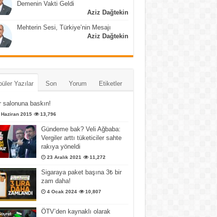
Demenin Vakti Geldi
Aziz Dağtekin
Mehterin Sesi, Türkiye’nin Mesajı
Aziz Dağtekin
üler Yazılar
Son
Yorum
Etiketler
 salonuna baskın!
 Haziran 2015
13,796
Gündeme bak? Veli Ağbaba:
Vergiler arttı tüketiciler sahte
rakıya yöneldi
23 Aralık 2021
11,272
Sigaraya paket başına 3₺ bir
zam daha!
4 Ocak 2024
10,807
ÖTV’den kaynaklı olarak