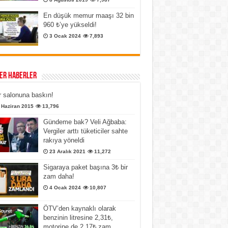
En düşük memur maaşı 32 bin
960 ₺’ye yükseldi!
3 Ocak 2024
7,893
er Haberler
 salonuna baskın!
 Haziran 2015
13,796
Gündeme bak? Veli Ağbaba:
Vergiler arttı tüketiciler sahte
rakıya yöneldi
23 Aralık 2021
11,272
Sigaraya paket başına 3₺ bir
zam daha!
4 Ocak 2024
10,807
ÖTV’den kaynaklı olarak
benzinin litresine 2,31₺,
motorine de 2,17₺ zam