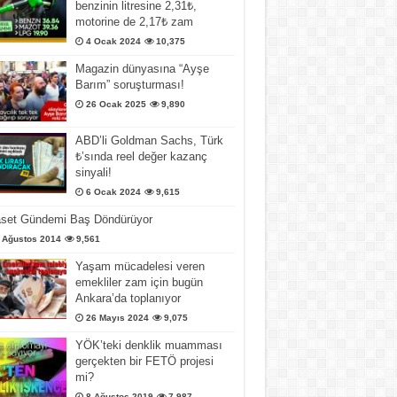
benzinin litresine 2,31₺,
motorine de 2,17₺ zam
4 Ocak 2024
10,375
Magazin dünyasına “Ayşe
Barım” soruşturması!
26 Ocak 2025
9,890
ABD’li Goldman Sachs, Türk
₺’sında reel değer kazanç
sinyali!
6 Ocak 2024
9,615
aset Gündemi Baş Döndürüyor
 Ağustos 2014
9,561
Yaşam mücadelesi veren
emekliler zam için bugün
Ankara’da toplanıyor
26 Mayıs 2024
9,075
YÖK’teki denklik muamması
gerçekten bir FETÖ projesi
mi?
8 Ağustos 2019
7,987