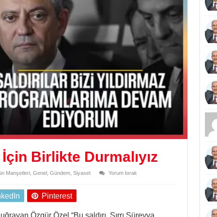
İçin Birlikte Durmalıyız
n Manşetleri
,
Genel
,
Gündem
,
Siyaset
Yorum bırak
nkedIn
Pinterest
 uğrayan Özgür Özel “Bu saldırı, Sırrı Süreyya