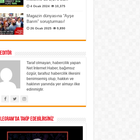
4 Ocak 2024
10,375
Magazin dünyasına “Ayşe
Barım” soruşturması!
26 Ocak 2025
9,890
 Editör
Taraf olmayan, habercilik yapan
Net İnternet Haber, bağımsız
özgür, tarafsız habercilik ilkesini
benimsemiş olup, hakkın ve
haklının yanında yer almayı ilke
edinmiştir.
ELEGRAM’DA TAKİP EDEBİLİRSİNİZ