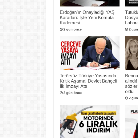
Erdoğan’ın Onayladığı YAŞ
Tutukl
Kararları: İşte Yeni Komuta
Dosya
Kademesi
Labora
2 gün önce
2 gün
Terörsüz Türkiye Yasasında
Bennu
Kritik Aşama! Devlet Bahçeli
alındı!
İlk İmzayı Attı
sözle
oldu
2 gün önce
2 gün