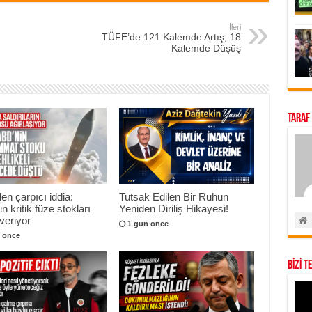
İleri
TÜFE’de 121 Kalemde Artış, 18
Kalemde Düşüş
Taraf
n çarpıcı iddia:
Tutsak Edilen Bir Ruhun
n kritik füze stokları
Yeniden Diriliş Hikayesi!
veriyor
1 gün önce
 önce
BİZİ T