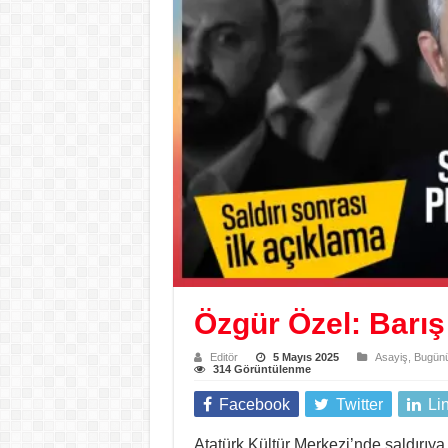
Özgür Özel: Barış 
Editör
5 Mayıs 2025
Asayiş
,
Bugünü
314 Görüntülenme
Facebook
Twitter
Li
Atatürk Kültür Merkezi’nde saldırıya