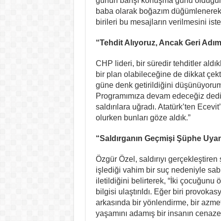
günün barışı konuşma günü olduğunu b
baba olarak boğazım düğümlenerek 
birileri bu mesajların verilmesini ist
“Tehdit Alıyoruz, Ancak Geri Adı
CHP lideri, bir süredir tehditler aldık
bir plan olabileceğine de dikkat çekti
güne denk getirildiğini düşünüyoru
Programımıza devam edeceğiz dedim
saldırılara uğradı. Atatürk’ten Ecevi
olurken bunları göze aldık.”
“Saldırganın Geçmişi Şüphe Uyan
Özgür Özel, saldırıyı gerçekleştiren
işlediği vahim bir suç nedeniyle sab
iletildiğini belirterek, “İki çocuğunu 
bilgisi ulaştırıldı. Eğer biri provokas
arkasında bir yönlendirme, bir azmetti
yaşamını adamış bir insanın cenazes