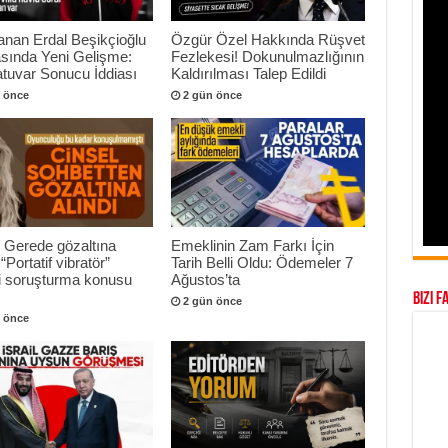
anan Erdal Beşikçioğlu
Özgür Özel Hakkında Rüşvet
sında Yeni Gelişme:
Fezlekesi! Dokunulmazlığının
tuvar Sonucu İddiası
Kaldırılması Talep Edildi
 önce
2 gün önce
 Gerede gözaltına
Emeklinin Zam Farkı İçin
 “Portatif vibratör”
Tarih Belli Oldu: Ödemeler 7
ri soruşturma konusu
Ağustos’ta
Bizi F
2 gün önce
 önce