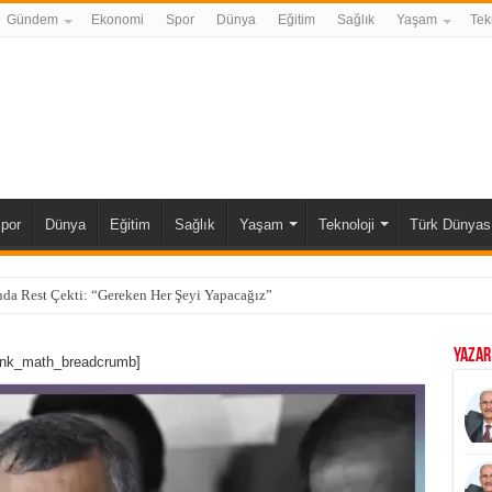
Gündem
Ekonomi
Spor
Dünya
Eğitim
Sağlık
Yaşam
Tek
por
Dünya
Eğitim
Sağlık
Yaşam
Teknoloji
Türk Dünyas
da Rest Çekti: “Gereken Her Şeyi Yapacağız”
YAZAR
ank_math_breadcrumb]