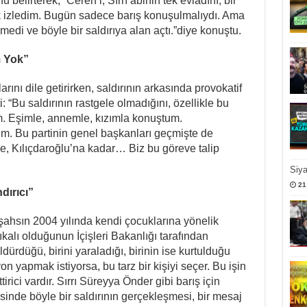
elirterek, “Ceren’i, Sırrı abinin tek evladını, bir
izledim. Bugün sadece barış konuşulmalıydı. Ama
emedi ve böyle bir saldırıya alan açtı.”diye konuştu.
m Yok”
larını dile getirirken, saldırının arkasında provokatif
: “Bu saldırının rastgele olmadığını, özellikle bu
m. Eşimle, annemle, kızımla konuştum.
. Bu partinin genel başkanları geçmişte de
t’e, Kılıçdaroğlu’na kadar… Biz bu göreve talip
Siy
21
dırıcı”
 şahsın 2004 yılında kendi çocuklarına yönelik
ıkalı olduğunun İçişleri Bakanlığı tarafından
öldürdüğü, birini yaraladığı, birinin ise kurtulduğu
yon yapmak istiyorsa, bu tarz bir kişiyi seçer. Bu işin
rici vardır. Sırrı Süreyya Önder gibi barış için
inde böyle bir saldırının gerçekleşmesi, bir mesaj