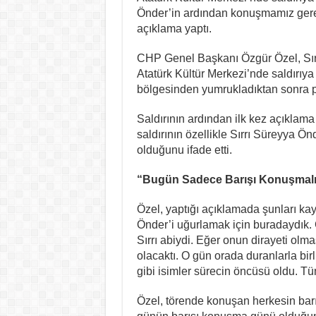
Önder’in ardından konuşmamız gereke
açıklama yaptı.
CHP Genel Başkanı Özgür Özel, Sırr
Atatürk Kültür Merkezi’nde saldırıya 
bölgesinden yumrukladıktan sonra pol
Saldırının ardından ilk kez açıklam
saldırının özellikle Sırrı Süreyya Ö
olduğunu ifade etti.
“Bugün Sadece Barışı Konuşmalı
Özel, yaptığı açıklamada şunları kay
Önder’i uğurlamak için buradaydık. G
Sırrı abiydi. Eğer onun dirayeti ol
olacaktı. O gün orada duranlarla b
gibi isimler sürecin öncüsü oldu. Tü
Özel, törende konuşan herkesin barı