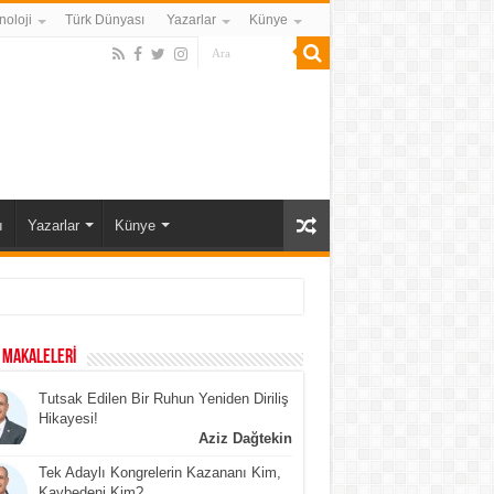
noloji
Türk Dünyası
Yazarlar
Künye
ı
Yazarlar
Künye
 MAKALELERİ
Tutsak Edilen Bir Ruhun Yeniden Diriliş
Hikayesi!
Aziz Dağtekin
Tek Adaylı Kongrelerin Kazananı Kim,
Kaybedeni Kim?