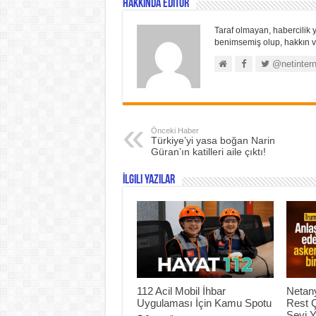
Hakkında Editör
Taraf olmayan, habercilik y
benimsemiş olup, hakkın ve
@netintern
Önceki Haber
Türkiye’yi yasa boğan Narin
Güran’ın katilleri aile çıktı!
İlgili Yazılar
112 Acil Mobil İhbar
Netan
Uygulaması İçin Kamu Spotu
Rest 
Şeyi 