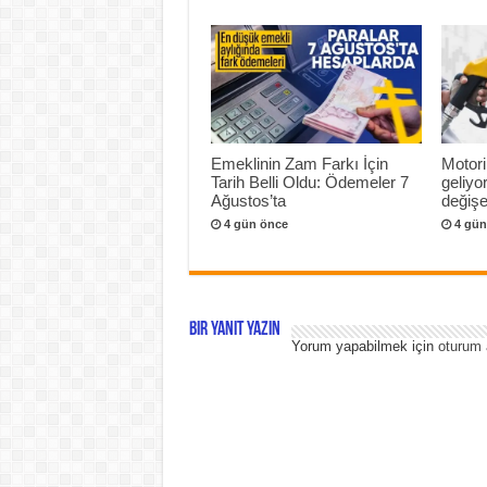
Emeklinin Zam Farkı İçin
Motori
Tarih Belli Oldu: Ödemeler 7
geliyo
Ağustos’ta
değişeb
4 gün önce
4 gün
Bir yanıt yazın
Yorum yapabilmek için
oturum 