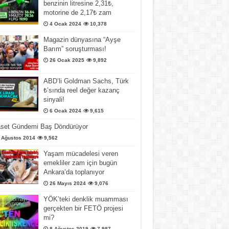
benzinin litresine 2,31₺,
motorine de 2,17₺ zam
4 Ocak 2024
10,378
Magazin dünyasına “Ayşe
Barım” soruşturması!
26 Ocak 2025
9,892
ABD’li Goldman Sachs, Türk
₺’sında reel değer kazanç
sinyali!
6 Ocak 2024
9,615
aset Gündemi Baş Döndürüyor
 Ağustos 2014
9,562
Yaşam mücadelesi veren
emekliler zam için bugün
Ankara’da toplanıyor
26 Mayıs 2024
9,076
YÖK’teki denklik muamması
gerçekten bir FETÖ projesi
mi?
8 Ağustos 2019
7,987