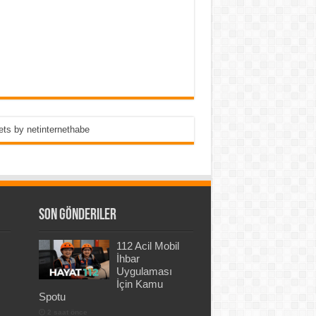
ts by netinternethabe
Son Gönderiler
112 Acil Mobil
İhbar
Uygulaması
İçin Kamu
Spotu
2 saat önce