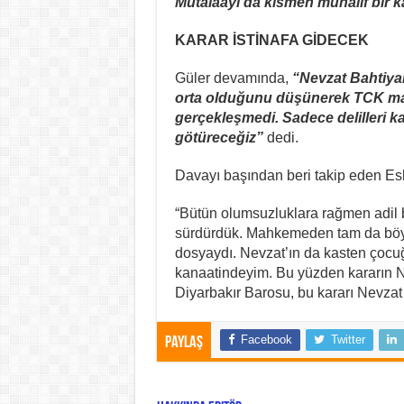
Mütalaayı da kısmen muhalif bir ka
KARAR İSTİNAFA GİDECEK
Güler devamında,
“Nevzat Bahtiyar 
orta olduğunu düşünerek TCK ma
gerçekleşmedi. Sadece delilleri ka
götüreceğiz”
dedi.
Davayı başından beri takip eden Esk
“Bütün olumsuzluklara rağmen adil b
sürdürdük. Mahkemeden tam da böyle 
dosyaydı. Nevzat’ın da kasten çocuğ
kanaatindeyim. Bu yüzden kararın N
Diyarbakır Barosu, bu kararı Nevzat b
Facebook
Twitter
Paylaş