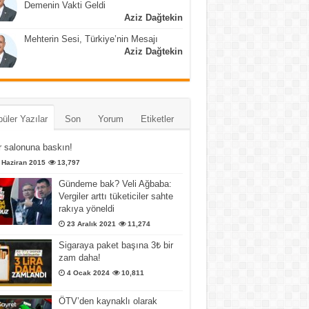
Demenin Vakti Geldi
Aziz Dağtekin
Mehterin Sesi, Türkiye’nin Mesajı
Aziz Dağtekin
üler Yazılar
Son
Yorum
Etiketler
 salonuna baskın!
 Haziran 2015
13,797
Gündeme bak? Veli Ağbaba:
Vergiler arttı tüketiciler sahte
rakıya yöneldi
23 Aralık 2021
11,274
Sigaraya paket başına 3₺ bir
zam daha!
4 Ocak 2024
10,811
ÖTV’den kaynaklı olarak