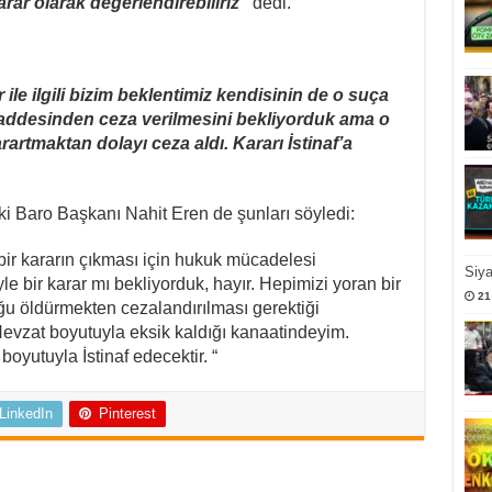
rar olarak değerlendirebiliriz”
dedi.
ile ilgili bizim beklentimiz kendisinin de o suça
ddesinden ceza verilmesini bekliyorduk ama o
rartmaktan dolayı ceza aldı. Kararı İstinaf’a
i Baro Başkanı Nahit Eren de şunları söyledi:
ir kararın çıkması için hukuk mücadelesi
Siy
bir karar mı bekliyorduk, hayır. Hepimizi yoran bir
21
u öldürmekten cezalandırılması gerektiği
evzat boyutuyla eksik kaldığı kanaatindeyim.
oyutuyla İstinaf edecektir. “
LinkedIn
Pinterest