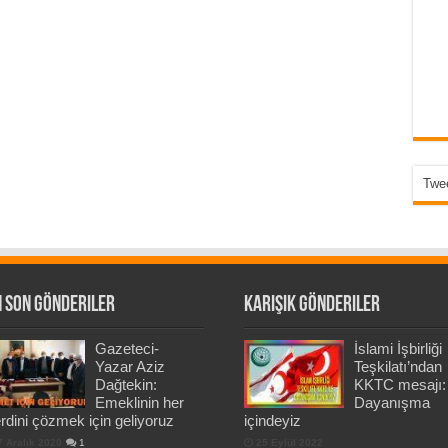
Twee
 Son Gönderiler
Karışık Gönderiler
Gazeteci-
İslami İşbirliği
Yazar Aziz
Teşkilatı’ndan
Dağtekin:
KKTC mesajı:
Emeklinin her
Dayanışma
rdini çözmek için geliyoruz
içindeyiz
7 Aralık 2020
1
25 Eylül 2022