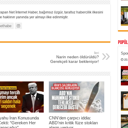
apan Net İnternet Haber, bağımsız özgür, tarafsız habercilik ilkesini
 haklının yanında yer almayı ilke edinmiştir.
ethabe
Popül
İleri
Spor
Narin neden öldürüldü?
21
Gerekçeli karar bekleniyor!
yahu İran Konusunda
CNN’den çarpıcı iddia:
Çekti: “Gereken Her
ABD’nin kritik füze stokları
Yapacağız”
alarm veriyor