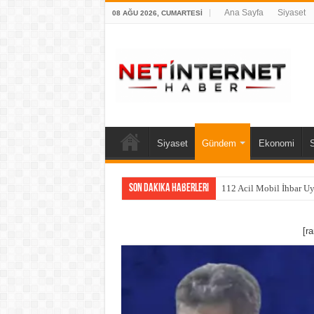
Ana Sayfa
Siyaset
08 AĞU 2026, CUMARTESI
Siyaset
Gündem
Ekonomi
Son Dakika Haberleri
112 Acil Mobil İhbar U
[r