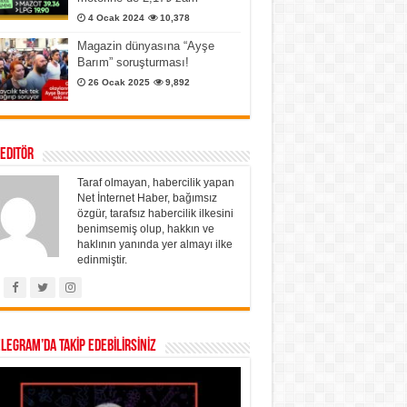
4 Ocak 2024
10,378
Magazin dünyasına “Ayşe
Barım” soruşturması!
26 Ocak 2025
9,892
 Editör
Taraf olmayan, habercilik yapan
Net İnternet Haber, bağımsız
özgür, tarafsız habercilik ilkesini
benimsemiş olup, hakkın ve
haklının yanında yer almayı ilke
edinmiştir.
ELEGRAM’DA TAKİP EDEBİLİRSİNİZ