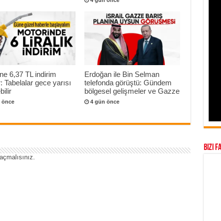
4 gün önce
ne 6,37 TL indirim
Erdoğan ile Bin Selman
r: Tabelalar gece yarısı
telefonda görüştü: Gündem
ilir
bölgesel gelişmeler ve Gazze
 önce
4 gün önce
Bizi F
açmalısınız
.