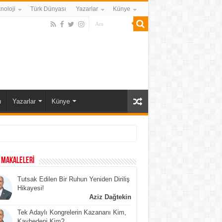
noloji
Türk Dünyası
Yazarlar
Künye
ı
Yazarlar
Künye
 MAKALELERİ
Tutsak Edilen Bir Ruhun Yeniden Diriliş
Hikayesi!
Aziz Dağtekin
Tek Adaylı Kongrelerin Kazananı Kim,
Kaybedeni Kim?