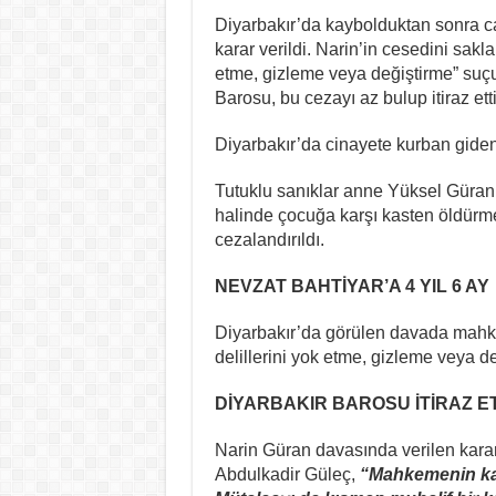
Diyarbakır’da kaybolduktan sonra c
karar verildi. Narin’in cesedini sak
etme, gizleme veya değiştirme​” suçu
Barosu, bu cezayı az bulup itiraz etti
Diyarbakır’da cinayete kurban giden
Tutuklu sanıklar anne Yüksel Güran
halinde çocuğa karşı kasten öldürme
cezalandırıldı.
NEVZAT BAHTİYAR’A 4 YIL 6 AY
Diyarbakır’da görülen davada mahke
delillerini yok etme, gizleme veya de
DİYARBAKIR BAROSU İTİRAZ ET
Narin Güran davasında verilen kara
Abdulkadir Güleç,
“Mahkemenin kara