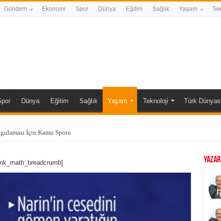
Gündem
Ekonomi
Spor
Dünya
Eğitim
Sağlık
Yaşam
Tek
Spor
Dünya
Eğitim
Sağlık
Yaşam
Teknoloji
Türk Dünyas
ygulaması İçin Kamu Spotu
YAZAR
ank_math_breadcrumb]