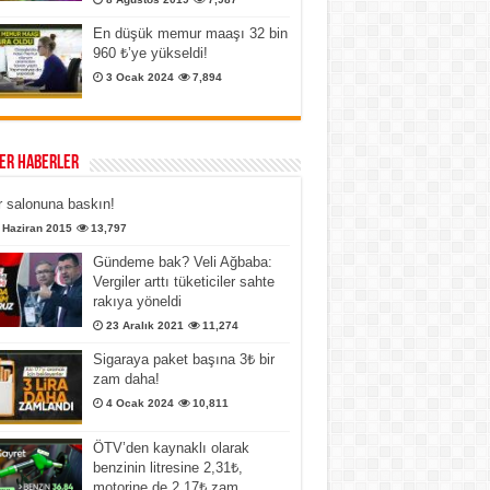
En düşük memur maaşı 32 bin
960 ₺’ye yükseldi!
3 Ocak 2024
7,894
er Haberler
 salonuna baskın!
 Haziran 2015
13,797
Gündeme bak? Veli Ağbaba:
Vergiler arttı tüketiciler sahte
rakıya yöneldi
23 Aralık 2021
11,274
Sigaraya paket başına 3₺ bir
zam daha!
4 Ocak 2024
10,811
ÖTV’den kaynaklı olarak
benzinin litresine 2,31₺,
motorine de 2,17₺ zam