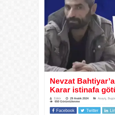
Nevzat Bahtiyar’a
Karar istinafa gö
Editör
29 Aralık 2024
Asayiş
,
Bugün
650 Görüntülenme
Facebook
Twitter
Li