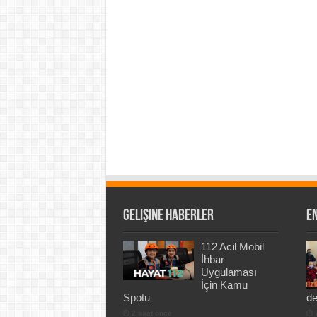
Gelişine Haberler
En
112 Acil Mobil
İhbar
Uygulaması
İçin Kamu
Spotu
de
2 saat önce