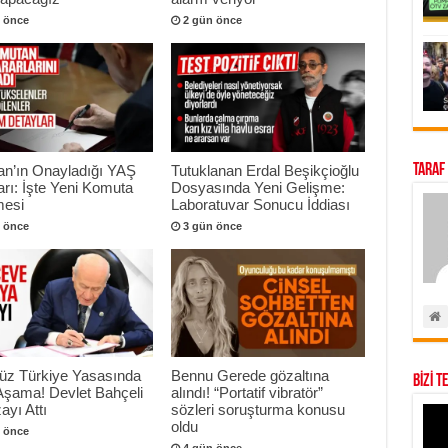
 önce
2 gün önce
Taraf
an’ın Onayladığı YAŞ
Tutuklanan Erdal Beşikçioğlu
arı: İşte Yeni Komuta
Dosyasında Yeni Gelişme:
esi
Laboratuvar Sonucu İddiası
 önce
3 gün önce
süz Türkiye Yasasında
Bennu Gerede gözaltına
BİZİ T
 Aşama! Devlet Bahçeli
alındı! “Portatif vibratör”
ayı Attı
sözleri soruşturma konusu
oldu
 önce