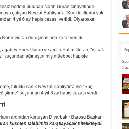
ansız bedeni bulunan Narin Güran cinayetinde
lamaya çalışan Nevzat Bahtiyar’a “Suç delillerini yok
ndan 4 yıl 6 ay hapis cezası verildi. Diyarbakır
.
 Narin Güran duruşmasında karar verildi.
, ağabey Enes Güran ve amca Salim Güran, “iştirak
Pop
” suçundan ağırlaştırılmış müebbet hapisle
Spor
21
me, tutuklu sanık Nevzat Bahtiyar’a ise “Suç
ğiştirme​” suçundan 4 yıl 6 ay hapis cezası verdi.
Tİ
rların ardından konuşan Diyarbakır Barosu Başkanı
rı kıısmen talebimizi karşılayacak nitelikteydi.