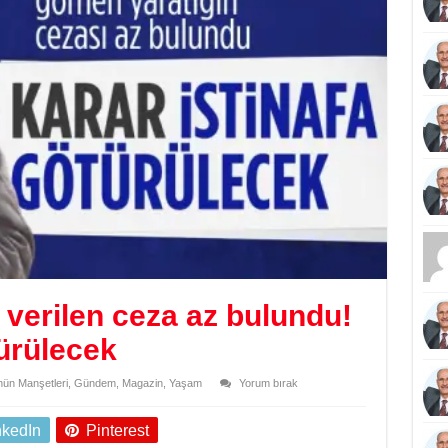
 verilen ceza az bulundu!
türülecek
ün Manşetleri
,
Gündem
,
Magazin
,
Yaşam
Yorum bırak
nkedIn
Pinterest