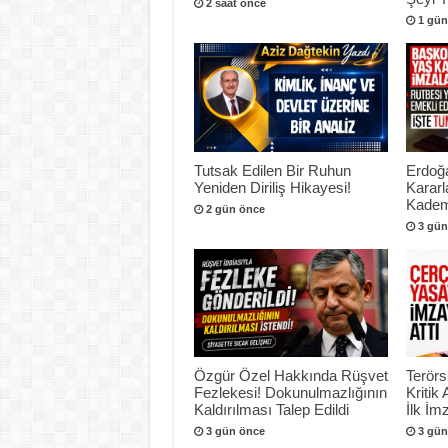
2 saat önce
1 gün
Tutsak Edilen Bir Ruhun
Erdoğ
Yeniden Diriliş Hikayesi!
Kararl
Kadem
2 gün önce
3 gün
Özgür Özel Hakkında Rüşvet
Terör
Fezlekesi! Dokunulmazlığının
Kritik
Kaldırılması Talep Edildi
İlk İmz
3 gün önce
3 gün