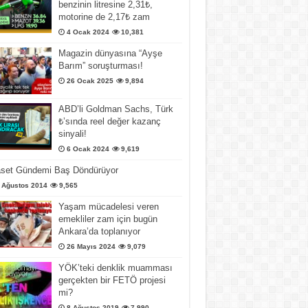
benzinin litresine 2,31₺,
motorine de 2,17₺ zam
4 Ocak 2024
10,381
Magazin dünyasına “Ayşe
Barım” soruşturması!
26 Ocak 2025
9,894
ABD’li Goldman Sachs, Türk
₺’sında reel değer kazanç
sinyali!
6 Ocak 2024
9,619
aset Gündemi Baş Döndürüyor
 Ağustos 2014
9,565
Yaşam mücadelesi veren
emekliler zam için bugün
Ankara’da toplanıyor
26 Mayıs 2024
9,079
YÖK’teki denklik muamması
gerçekten bir FETÖ projesi
mi?
8 Ağustos 2019
7,990