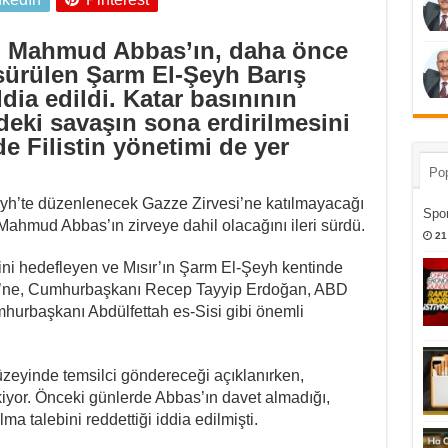
nı Mahmud Abbas’ın, daha önce
sürülen Şarm El-Şeyh Barış
ddia edildi. Katar basınının
deki savaşın sona erdirilmesini
de Filistin yönetimi de yer
Pop
yh’te düzenlenecek Gazze Zirvesi’ne katılmayacağı
Spor
 Mahmud Abbas’ın zirveye dahil olacağını ileri sürdü.
21
ini hedefleyen ve Mısır’ın Şarm El-Şeyh kentinde
esi’ne, Cumhurbaşkanı Recep Tayyip Erdoğan, ABD
urbaşkanı Abdülfettah es-Sisi gibi önemli
üzeyinde temsilci göndereceği açıklanırken,
 çekiyor. Önceki günlerde Abbas’ın davet almadığı,
alma talebini reddettiği iddia edilmişti.