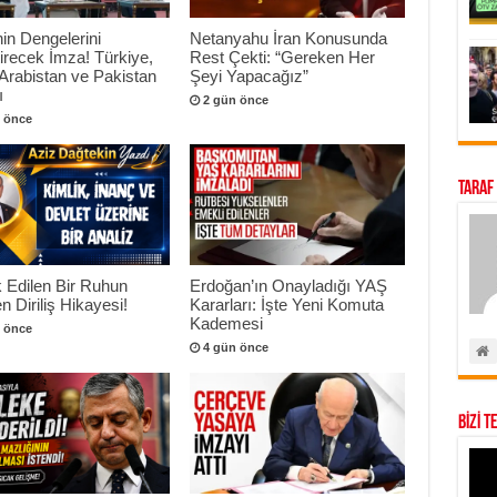
in Dengelerini
Netanyahu İran Konusunda
irecek İmza! Türkiye,
Rest Çekti: “Gereken Her
Arabistan ve Pakistan
Şeyi Yapacağız”
ı
2 gün önce
 önce
Taraf
 Edilen Bir Ruhun
Erdoğan’ın Onayladığı YAŞ
n Diriliş Hikayesi!
Kararları: İşte Yeni Komuta
Kademesi
 önce
4 gün önce
BİZİ T