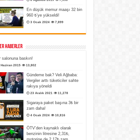
En düşük memur maaşı 32 bin
960 ₺’ye yükseldi!
3 Ocak 2024
7,899
er Haberler
 salonuna baskın!
 Haziran 2015
13,802
Gündeme bak? Veli Ağbaba:
Vergiler arttı tüketiciler sahte
rakıya yöneldi
23 Aralık 2021
11,278
Sigaraya paket başına 3₺ bir
zam daha!
4 Ocak 2024
10,816
ÖTV’den kaynaklı olarak
benzinin litresine 2,31₺,
motorine de 2,17₺ zam