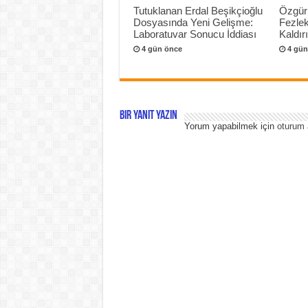
Tutuklanan Erdal Beşikçioğlu
Özgür
Dosyasında Yeni Gelişme:
Fezlek
Laboratuvar Sonucu İddiası
Kaldır
4 gün önce
4 gün
Bir yanıt yazın
Yorum yapabilmek için
oturum 