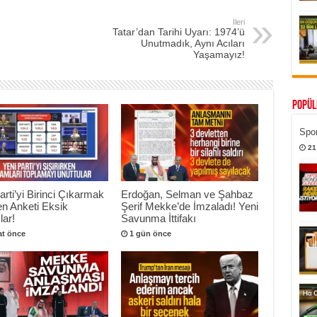
İleri
Tatar’dan Tarihi Uyarı: 1974’ü
Unutmadık, Aynı Acıları
Yaşamayız!
Popül
Spor
21
arti’yi Birinci Çıkarmak
Erdoğan, Selman ve Şahbaz
en Anketi Eksik
Şerif Mekke’de İmzaladı! Yeni
lar!
Savunma İttifakı
at önce
1 gün önce