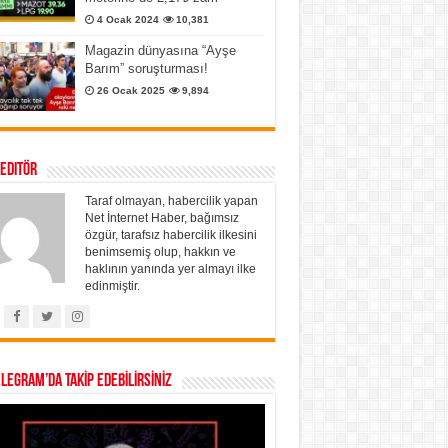
4 Ocak 2024
10,381
Magazin dünyasına “Ayşe
Barım” soruşturması!
26 Ocak 2025
9,894
 Editör
Taraf olmayan, habercilik yapan
Net İnternet Haber, bağımsız
özgür, tarafsız habercilik ilkesini
benimsemiş olup, hakkın ve
haklının yanında yer almayı ilke
edinmiştir.
ELEGRAM’DA TAKİP EDEBİLİRSİNİZ