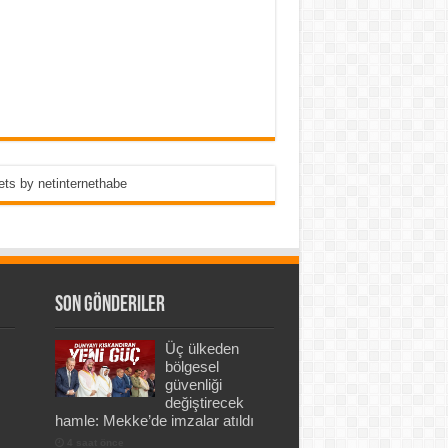
ts by netinternethabe
Son Gönderiler
Üç ülkeden
bölgesel
güvenliği
değiştirecek
hamle: Mekke’de imzalar atıldı
4 saat önce