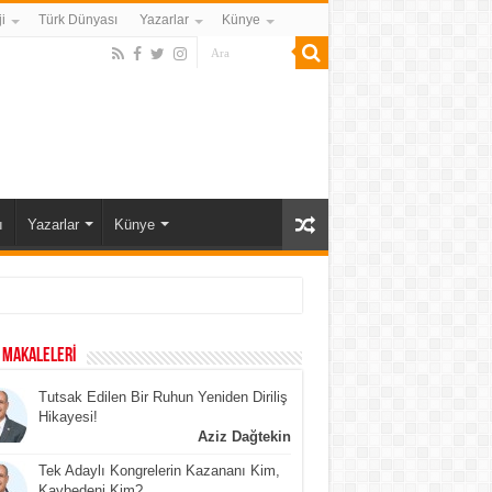
i
Türk Dünyası
Yazarlar
Künye
ı
Yazarlar
Künye
 MAKALELERİ
Tutsak Edilen Bir Ruhun Yeniden Diriliş
Hikayesi!
Aziz Dağtekin
Tek Adaylı Kongrelerin Kazananı Kim,
Kaybedeni Kim?