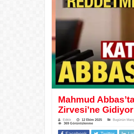
Mahmud Abbas’tan
Zirvesi’ne Gidiyo
Editör
12 Ekim 2025
Bugünün Manşe
369 Görüntülenme
Facebook
Twitter
Li