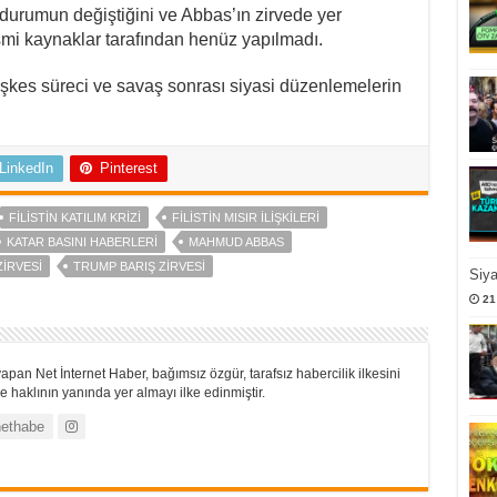
durumun değiştiğini ve Abbas’ın zirvede yer
resmi kaynaklar tarafından henüz yapılmadı.
şkes süreci ve savaş sonrası siyasi düzenlemelerin
LinkedIn
Pinterest
FILISTIN KATILIM KRIZI
FILISTIN MISIR ILIŞKILERI
KATAR BASINI HABERLERI
MAHMUD ABBAS
ZIRVESI
TRUMP BARIŞ ZIRVESI
Siy
21
apan Net İnternet Haber, bağımsız özgür, tarafsız habercilik ilkesini
 haklının yanında yer almayı ilke edinmiştir.
ethabe