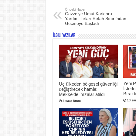
Önceki Haber
Gazze’ye Umut Koridoru:
Yardım Tırları Refah Sınırı’ndan
Geçmeye Başladı
İlgili Yazılar
Yeni P
Üç ülkeden bölgesel güvenliği
İsterk
değiştirecek hamle:
Bıraktı
Mekke’de imzalar atıldı
18 sa
4 saat önce