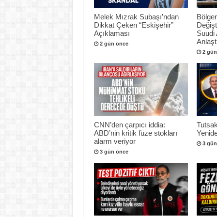
Melek Mızrak Subaşı’ndan
Bölgen
Dikkat Çeken “Eskişehir”
Değişt
Açıklaması
Suudi 
Anlaşt
2 gün önce
2 gün
CNN’den çarpıcı iddia:
Tutsak
ABD’nin kritik füze stokları
Yenide
alarm veriyor
3 gün
3 gün önce