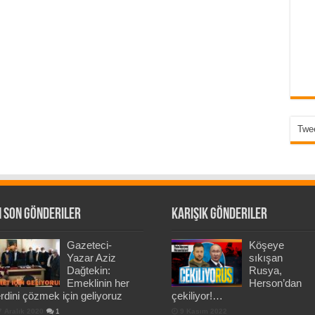
Twee
 Son Gönderiler
Karışık Gönderiler
Gazeteci-
Köşeye
Yazar Aziz
sıkışan
Dağtekin:
Rusya,
Emeklinin her
Herson’dan
rdini çözmek için geliyoruz
çekiliyor!…
7 Aralık 2020
1
9 Kasım 2022