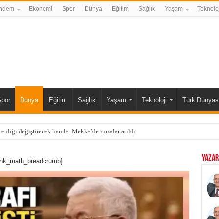
ndem
Ekonomi
Spor
Dünya
Eğitim
Sağlık
Yaşam
Teknoloj
Spor
Dünya
Eğitim
Sağlık
Yaşam
Teknoloji
Türk Dünyas
enliği değiştirecek hamle: Mekke’de imzalar atıldı
YAZAR
ank_math_breadcrumb]