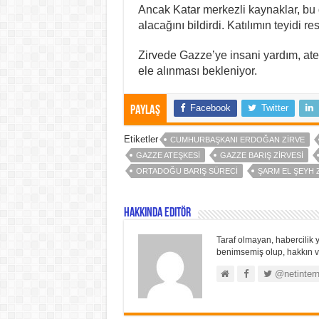
Ancak Katar merkezli kaynaklar, bu 
alacağını bildirdi. Katılımın teyidi 
Zirvede Gazze’ye insani yardım, ate
ele alınması bekleniyor.
Facebook
Twitter
Paylaş
Etiketler
CUMHURBAŞKANI ERDOĞAN ZIRVE
GAZZE ATEŞKESI
GAZZE BARIŞ ZIRVESI
ORTADOĞU BARIŞ SÜRECI
ŞARM EL ŞEYH 
Hakkında Editör
Taraf olmayan, habercilik y
benimsemiş olup, hakkın ve
@netintern