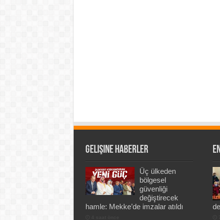
Gelişine Haberler
En
Üç ülkeden
bölgesel
güvenliği
değiştirecek
hamle: Mekke’de imzalar atıldı
de
4 saat önce