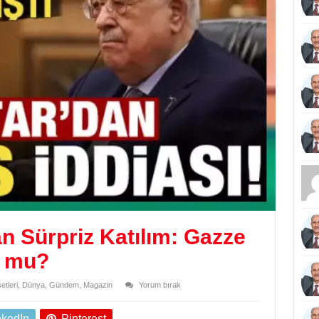
 Sürpriz Katılım: Gazze
r mu?
tleri
,
Dünya
,
Gündem
,
Magazin
Yorum bırak
nkedIn
Pinterest