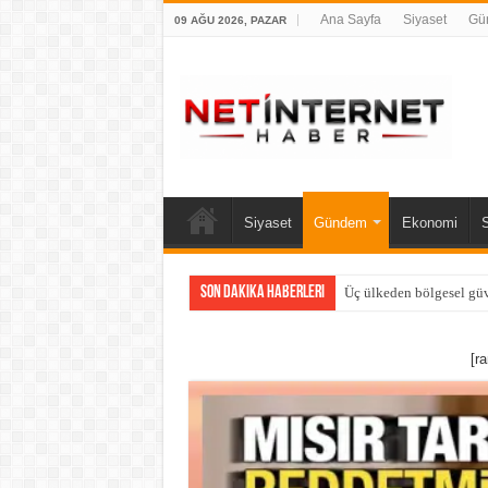
Ana Sayfa
Siyaset
Gü
09 AĞU 2026, PAZAR
Siyaset
Gündem
Ekonomi
Son Dakika Haberleri
Üç ülkeden bölgesel güv
[r