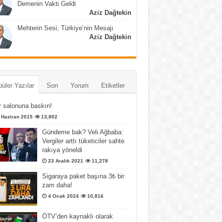
Demenin Vakti Geldi
Aziz Dağtekin
Mehterin Sesi, Türkiye’nin Mesajı
Aziz Dağtekin
üler Yazılar
Son
Yorum
Etiketler
 salonuna baskın!
 Haziran 2015
13,802
Gündeme bak? Veli Ağbaba:
Vergiler arttı tüketiciler sahte
rakıya yöneldi
23 Aralık 2021
11,278
Sigaraya paket başına 3₺ bir
zam daha!
4 Ocak 2024
10,816
ÖTV’den kaynaklı olarak