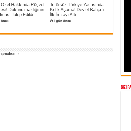
 Özel Hakkında Rüşvet
Terörsüz Türkiye Yasasında
esi! Dokunulmazlığının
Kritik Aşama! Devlet Bahçeli
ılması Talep Edildi
İlk İmzayı Attı
 önce
4 gün önce
açmalısınız
.
Bizi F