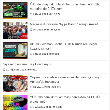
ÖTV’den kaynaklı olarak benzinin litresine 2,31₺,
motorine de 2,17₺ zam
4 Ocak 2024
10,374
Magazin dünyasına “Ayşe Barım” soruşturması!
26 Ocak 2025
9,889
ABD’li Goldman Sachs, Türk ₺’sında reel değer
kazanç sinyali!
6 Ocak 2024
9,613
Siyaset Gündemi Baş Döndürüyor
21 Ağustos 2014
9,561
Yaşam mücadelesi veren emekliler zam için bugün
Ankara’da toplanıyor
26 Mayıs 2024
9,075
YÖK’teki denklik muamması gerçekten bir FETÖ
projesi mi?
8 Ağustos 2019
7,986