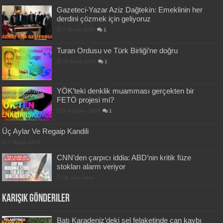
Gazeteci-Yazar Aziz Dağtekin: Emeklinin her
derdini çözmek için geliyoruz
7 Aralık 2020
1
Turan Ordusu ve Türk Birliği’ne doğru
15 Ekim 2019
1
YÖK’teki denklik muamması gerçekten bir
FETÖ projesi mi?
8 Ağustos 2019
1
Üç Aylar Ve Regaip Kandili
1 Mayıs 2014
CNN’den çarpıcı iddia: ABD’nin kritik füze
stokları alarm veriyor
18 saat önce
Karışık Gönderiler
Batı Karadeniz’deki sel felaketinde can kaybı