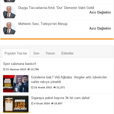
Duygu Tüccarlarına Artık “Dur” Demenin Vakti Geldi
Aziz Dağtekin
Mehterin Sesi, Türkiye’nin Mesajı
Aziz Dağtekin
Popüler Yazılar
Son
Yorum
Etiketler
Spor salonuna baskın!
21 Haziran 2015
13,796
Gündeme bak? Veli Ağbaba: Vergiler arttı tüketiciler
sahte rakıya yöneldi
23 Aralık 2021
11,271
Sigaraya paket başına 3₺ bir zam daha!
4 Ocak 2024
10,807