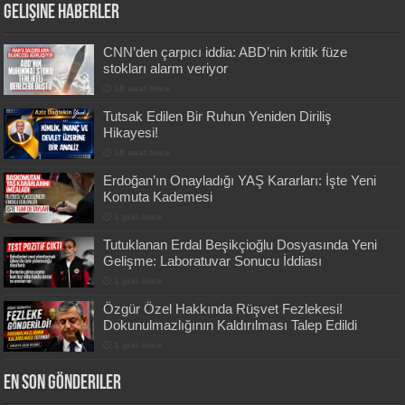
Gelişine Haberler
CNN’den çarpıcı iddia: ABD’nin kritik füze
stokları alarm veriyor
18 saat önce
Tutsak Edilen Bir Ruhun Yeniden Diriliş
Hikayesi!
18 saat önce
Erdoğan’ın Onayladığı YAŞ Kararları: İşte Yeni
Komuta Kademesi
1 gün önce
Tutuklanan Erdal Beşikçioğlu Dosyasında Yeni
Gelişme: Laboratuvar Sonucu İddiası
1 gün önce
Özgür Özel Hakkında Rüşvet Fezlekesi!
Dokunulmazlığının Kaldırılması Talep Edildi
1 gün önce
En Son Gönderiler