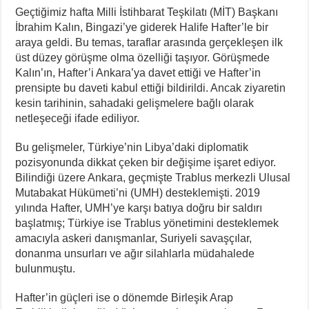
Geçtiğimiz hafta Milli İstihbarat Teşkilatı (MİT) Başkanı
İbrahim Kalın, Bingazi’ye giderek Halife Hafter’le bir
araya geldi. Bu temas, taraflar arasında gerçekleşen ilk
üst düzey görüşme olma özelliği taşıyor. Görüşmede
Kalın’ın, Hafter’i Ankara’ya davet ettiği ve Hafter’in
prensipte bu daveti kabul ettiği bildirildi. Ancak ziyaretin
kesin tarihinin, sahadaki gelişmelere bağlı olarak
netleşeceği ifade ediliyor.
Bu gelişmeler, Türkiye’nin Libya’daki diplomatik
pozisyonunda dikkat çeken bir değişime işaret ediyor.
Bilindiği üzere Ankara, geçmişte Trablus merkezli Ulusal
Mutabakat Hükümeti’ni (UMH) desteklemişti. 2019
yılında Hafter, UMH’ye karşı batıya doğru bir saldırı
başlatmış; Türkiye ise Trablus yönetimini desteklemek
amacıyla askeri danışmanlar, Suriyeli savaşçılar,
donanma unsurları ve ağır silahlarla müdahalede
bulunmuştu.
Hafter’in güçleri ise o dönemde Birleşik Arap