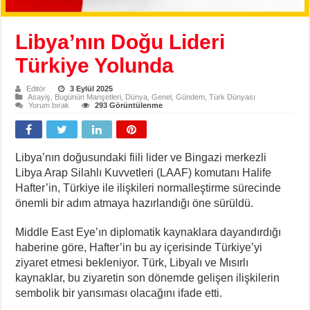
Libya’nın Doğu Lideri
Türkiye Yolunda
Editör
3 Eylül 2025
Asayiş
,
Bugünün Manşetleri
,
Dünya
,
Genel
,
Gündem
,
Türk Dünyası
Yorum bırak
293 Görüntülenme
Libya’nın doğusundaki fiili lider ve Bingazi merkezli
Libya Arap Silahlı Kuvvetleri (LAAF) komutanı Halife
Hafter’in, Türkiye ile ilişkileri normalleştirme sürecinde
önemli bir adım atmaya hazırlandığı öne sürüldü.
Middle East Eye’ın diplomatik kaynaklara dayandırdığı
haberine göre, Hafter’in bu ay içerisinde Türkiye’yi
ziyaret etmesi bekleniyor. Türk, Libyalı ve Mısırlı
kaynaklar, bu ziyaretin son dönemde gelişen ilişkilerin
sembolik bir yansıması olacağını ifade etti.