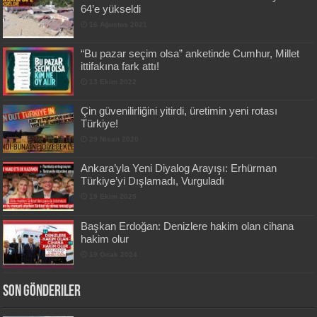
64’e yükseldi
16 Ağustos 2021
“Bu pazar seçim olsa” anketinde Cumhur, Millet
ittifakına fark attı!
13 Ekim 2022
Çin güvenilirliğini yitirdi, üretimin yeni rotası
Türkiye!
29 Nisan 2020
Ankara’yla Yeni Diyalog Arayışı: Erhürman
Türkiye’yi Dışlamadı, Vurguladı
19 Ekim 2025
Başkan Erdoğan: Denizlere hakim olan cihana
hakim olur
19 Ocak 2024
Son Gönderiler