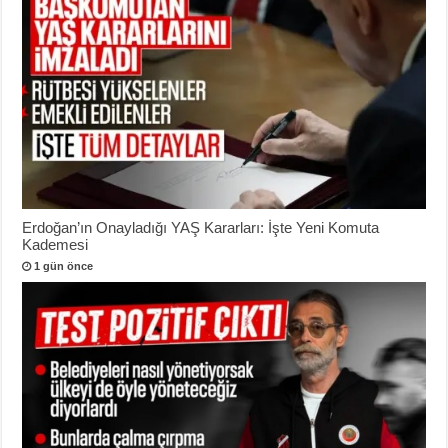
Erdoğan’ın Onayladığı YAŞ Kararları: İşte Yeni Komuta
Kademesi
1 gün önce