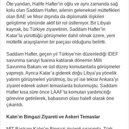
Öte yandan, Halife Hafter’in oğlu ve aynı zamanda sağ
kolu olan Saddam Hafter, ailenin geleneksel müttefikleri
olan BAE ve Mısır dışında da diplomatik ilişkileri
geliştirme yönünde aktif bir rol üstleniyor. Bir Libyalı
kaynak, bu Türkiye ziyaretinin, Saddam Hafter’in
Katar’la yürüttüğü görüşmeler dahil olmak üzere, yeni
müttefik arayışlarının bir parçası olduğunu belirtti.
Saddam Hafter, geçen yıl Türkiye’nin düzenlediği IDEF
savunma sanayi fuarına katılarak dönemin Milli
Savunma Bakanı ve üst düzey komutanlarla görüşmeler
yapmıştı. Ayrıca Katar’a giderek doğu Libya’ya yönelik
yatırım görüşmeleri yürütmüş, bu yıl ise tekrar Ankara’yı
ziyaret ederek askeri temaslarda bulunmuştu. Saddam
Hafter kısa süre önce LAAF’ta komutan yardımcılığı
görevine getirilerek, babasının olası halefi olarak öne
çıkarıldı.
Kalın’ın Bingazi Ziyareti ve Askeri Temaslar
MİT Başkanı Kalın’ın Bingazi ziyareti sırasında, Türk