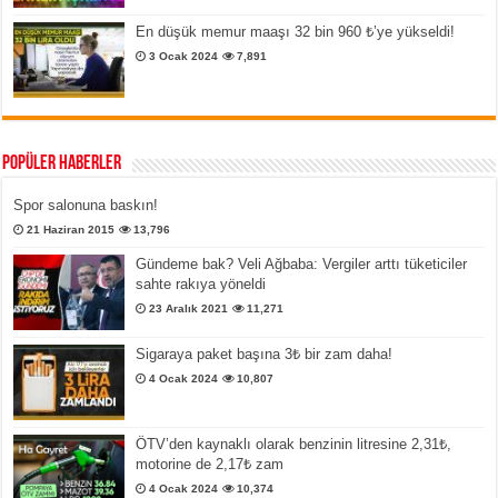
En düşük memur maaşı 32 bin 960 ₺’ye yükseldi!
3 Ocak 2024
7,891
Popüler Haberler
Spor salonuna baskın!
21 Haziran 2015
13,796
Gündeme bak? Veli Ağbaba: Vergiler arttı tüketiciler
sahte rakıya yöneldi
23 Aralık 2021
11,271
Sigaraya paket başına 3₺ bir zam daha!
4 Ocak 2024
10,807
ÖTV’den kaynaklı olarak benzinin litresine 2,31₺,
motorine de 2,17₺ zam
4 Ocak 2024
10,374