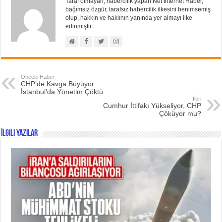
Taraf olmayan, habercilik yapan Net İnternet Haber,
bağımsız özgür, tarafsız habercilik ilkesini benimsemiş
olup, hakkın ve haklının yanında yer almayı ilke
edinmiştir.
Önceki Haber
CHP’de Kavga Büyüyor:
İstanbul’da Yönetim Çöktü
İleri
Cumhur İttifakı Yükseliyor, CHP
Çöküyor mu?
İlgili Yazılar