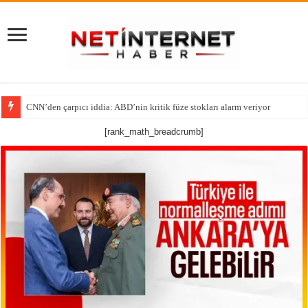
CNN’den çarpıcı iddia: ABD’nin kritik füze stokları alarm veriyor
Tutsak Edilen Bir Ruhun Yeniden Diriliş Hikayesi!
[rank_math_breadcrumb]