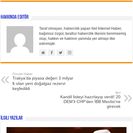
Hakkında Editör
Taraf olmayan, habercilik yapan Net İnternet Haber,
bağımsız özgür, tarafsız habercilik ilkesini benimsemiş
olup, hakkın ve haklının yanında yer almayı ilke
edinmiştir.
Önceki Haber
Trakya’da piyasa değeri 3 milyar
₺ olan yeni doğalgaz rezervi
keşfedildi
İleri
Kandil listeyi hazırlayıp verdi! 20
DEM’li CHP’den İBB Meclisi’ne
girecek
İlgili Yazılar