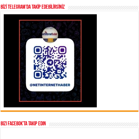
BİZİ TELEGRAM’DA TAKİP EDEBİLİRSİNİZ
Bizi Facebok’ta takip edin