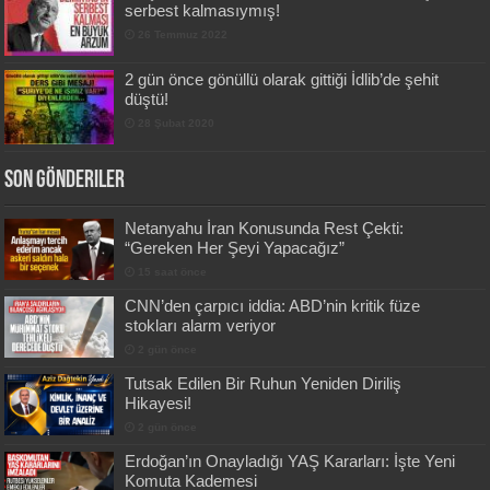
serbest kalmasıymış!
26 Temmuz 2022
2 gün önce gönüllü olarak gittiği İdlib’de şehit
düştü!
28 Şubat 2020
Son Gönderiler
Netanyahu İran Konusunda Rest Çekti:
“Gereken Her Şeyi Yapacağız”
15 saat önce
CNN’den çarpıcı iddia: ABD’nin kritik füze
stokları alarm veriyor
2 gün önce
Tutsak Edilen Bir Ruhun Yeniden Diriliş
Hikayesi!
2 gün önce
Erdoğan’ın Onayladığı YAŞ Kararları: İşte Yeni
Komuta Kademesi