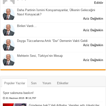
Editör
Daha Partinin İsmini Koruyamayanlar, Ülkenin Geleceğini
Nasıl Koruyacak?
Aziz Dağtekin
Birileri Vardı…
Aziz Dağtekin
Duygu Tüccarlarına Artık “Dur” Demenin Vakti Geldi
Aziz Dağtekin
Mehterin Sesi, Türkiye’nin Mesajı
Aziz Dağtekin
Popüler Yazılar
Son
Yorum
Etiketler
Spor salonuna baskın!
21 Haziran 2015
13,797
Gündeme bak? Veli Ağbaba: Vergiler arttı tüketiciler