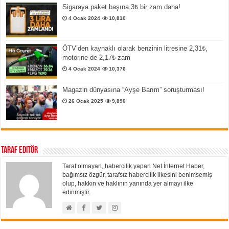
Sigaraya paket başına 3₺ bir zam daha!
4 Ocak 2024
10,810
ÖTV’den kaynaklı olarak benzinin litresine 2,31₺,
motorine de 2,17₺ zam
4 Ocak 2024
10,376
Magazin dünyasına “Ayşe Barım” soruşturması!
26 Ocak 2025
9,890
Taraf Editör
Taraf olmayan, habercilik yapan Net İnternet Haber,
bağımsız özgür, tarafsız habercilik ilkesini benimsemiş
olup, hakkın ve haklının yanında yer almayı ilke
edinmiştir.