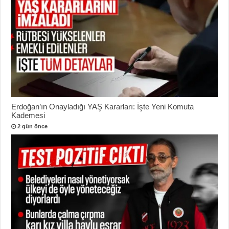
Erdoğan’ın Onayladığı YAŞ Kararları: İşte Yeni Komuta
Kademesi
2 gün önce