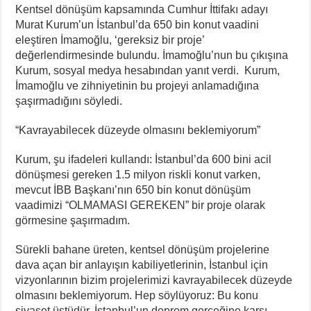
Kentsel dönüşüm kapsamında Cumhur İttifakı adayı
Murat Kurum’un İstanbul’da 650 bin konut vaadini
eleştiren İmamoğlu, ‘gereksiz bir proje’
değerlendirmesinde bulundu. İmamoğlu’nun bu çıkışına
Kurum, sosyal medya hesabından yanıt verdi. Kurum,
İmamoğlu ve zihniyetinin bu projeyi anlamadığına
şaşırmadığını söyledi.
“Kavrayabilecek düzeyde olmasını beklemiyorum”
Kurum, şu ifadeleri kullandı: İstanbul’da 600 bini acil
dönüşmesi gereken 1.5 milyon riskli konut varken,
mevcut İBB Başkanı’nın 650 bin konut dönüşüm
vaadimizi “OLMAMASI GEREKEN” bir proje olarak
görmesine şaşırmadım.
Sürekli bahane üreten, kentsel dönüşüm projelerine
dava açan bir anlayışın kabiliyetlerinin, İstanbul için
vizyonlarının bizim projelerimizi kavrayabilecek düzeyde
olmasını beklemiyorum. Hep söylüyoruz: Bu konu
siyaset üstüdür. İstanbul’un deprem gerçeğine karşı