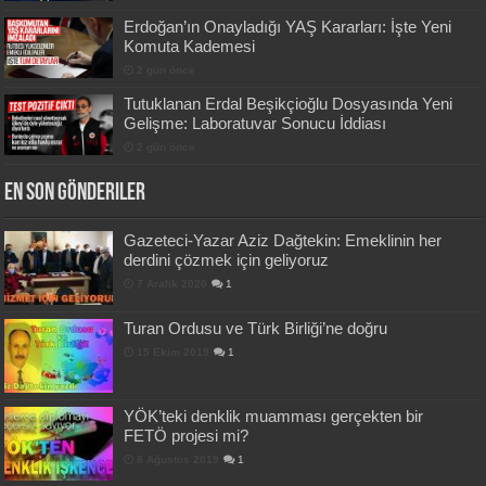
Erdoğan’ın Onayladığı YAŞ Kararları: İşte Yeni
Komuta Kademesi
2 gün önce
Tutuklanan Erdal Beşikçioğlu Dosyasında Yeni
Gelişme: Laboratuvar Sonucu İddiası
2 gün önce
En Son Gönderiler
Gazeteci-Yazar Aziz Dağtekin: Emeklinin her
derdini çözmek için geliyoruz
7 Aralık 2020
1
Turan Ordusu ve Türk Birliği’ne doğru
15 Ekim 2019
1
YÖK’teki denklik muamması gerçekten bir
FETÖ projesi mi?
8 Ağustos 2019
1