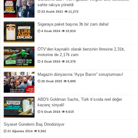
sahte rakıya yöneldi
23 Aralık 2021
11,272
Sigaraya paket başına 3₺ bir zam daha!
4 Ocak 2024
10,810
ÖTV’den kaynaklı olarak benzinin litresine 2,31₺,
motorine de 2,17₺ zam
4 Ocak 2024
10,376
Magazin dünyasına “Ayşe Barım” soruşturması!
26 Ocak 2025
9,890
ABD’li Goldman Sachs, Türk ₺’sında reel değer
kazanç sinyali!
6 Ocak 2024
9,615
Siyaset Gündemi Baş Döndürüyor
21 Ağustos 2014
9,562