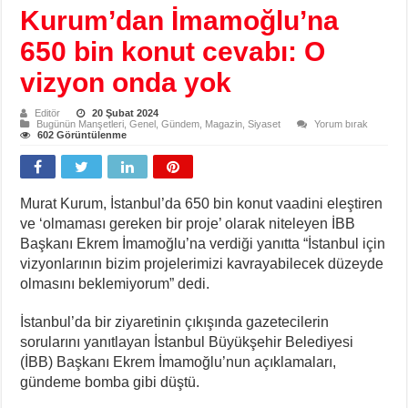
Kurum’dan İmamoğlu’na
650 bin konut cevabı: O
vizyon onda yok
Editör
20 Şubat 2024
Bugünün Manşetleri
,
Genel
,
Gündem
,
Magazin
,
Siyaset
Yorum bırak
602 Görüntülenme
Murat Kurum, İstanbul’da 650 bin konut vaadini eleştiren
ve ‘olmaması gereken bir proje’ olarak niteleyen İBB
Başkanı Ekrem İmamoğlu’na verdiği yanıtta “İstanbul için
vizyonlarının bizim projelerimizi kavrayabilecek düzeyde
olmasını beklemiyorum” dedi.
İstanbul’da bir ziyaretinin çıkışında gazetecilerin
sorularını yanıtlayan İstanbul Büyükşehir Belediyesi
(İBB) Başkanı Ekrem İmamoğlu’nun açıklamaları,
gündeme bomba gibi düştü.