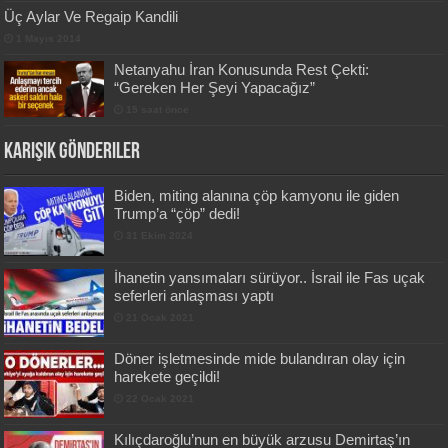
Üç Aylar Ve Regaip Kandili
1 Mayıs 2014
Netanyahu İran Konusunda Rest Çekti:
“Gereken Her Şeyi Yapacağız”
15 saat önce
Karışık Gönderiler
Biden, miting alanına çöp kamyonu ile giden
Trump’a “çöp” dedi!
31 Ekim 2024
İhanetin yansımaları sürüyor.. İsrail ile Fas uçak
seferleri anlaşması yaptı
21 Ocak 2021
Döner işletmesinde mide bulandıran olay için
harekete geçildi!
22 Ocak 2021
Kılıçdaroğlu’nun en büyük arzusu Demirtaş’ın