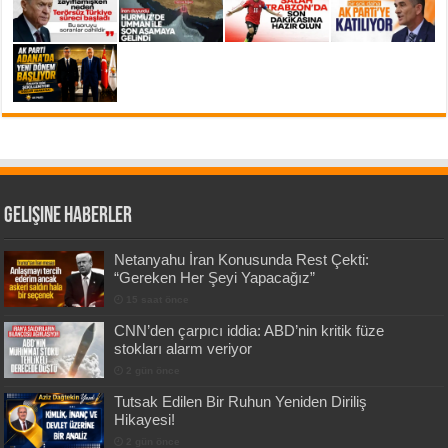
Gelişine Haberler
Netanyahu İran Konusunda Rest Çekti:
“Gereken Her Şeyi Yapacağız”
15 saat önce
CNN’den çarpıcı iddia: ABD’nin kritik füze
stokları alarm veriyor
2 gün önce
Tutsak Edilen Bir Ruhun Yeniden Diriliş
Hikayesi!
2 gün önce