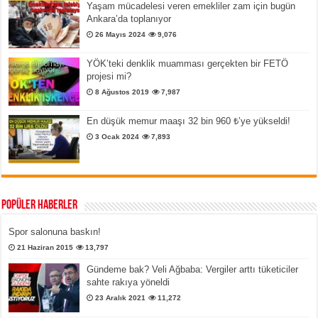
Yaşam mücadelesi veren emekliler zam için bugün
Ankara’da toplanıyor
26 Mayıs 2024
9,076
YÖK’teki denklik muamması gerçekten bir FETÖ
projesi mi?
8 Ağustos 2019
7,987
En düşük memur maaşı 32 bin 960 ₺’ye yükseldi!
3 Ocak 2024
7,893
Popüler Haberler
Spor salonuna baskın!
21 Haziran 2015
13,797
Gündeme bak? Veli Ağbaba: Vergiler arttı tüketiciler
sahte rakıya yöneldi
23 Aralık 2021
11,272