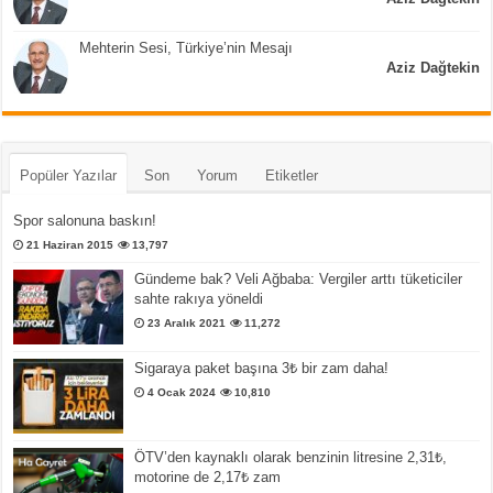
Mehterin Sesi, Türkiye’nin Mesajı
Aziz Dağtekin
Popüler Yazılar
Son
Yorum
Etiketler
Spor salonuna baskın!
21 Haziran 2015
13,797
Gündeme bak? Veli Ağbaba: Vergiler arttı tüketiciler
sahte rakıya yöneldi
23 Aralık 2021
11,272
Sigaraya paket başına 3₺ bir zam daha!
4 Ocak 2024
10,810
ÖTV’den kaynaklı olarak benzinin litresine 2,31₺,
motorine de 2,17₺ zam