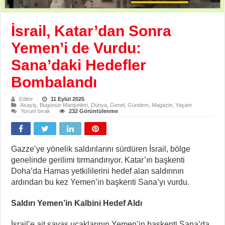
İsrail, Katar’dan Sonra
Yemen’i de Vurdu:
Sana’daki Hedefler
Bombalandı
Editör
11 Eylül 2025
Asayiş
,
Bugünün Manşetleri
,
Dünya
,
Genel
,
Gündem
,
Magazin
,
Yaşam
Yorum bırak
232 Görüntülenme
Gazze’ye yönelik saldırılarını sürdüren İsrail, bölge
genelinde gerilimi tırmandırıyor. Katar’ın başkenti
Doha’da Hamas yetkililerini hedef alan saldırının
ardından bu kez Yemen’in başkenti Sana’yı vurdu.
Saldırı Yemen’in Kalbini Hedef Aldı
İsrail’e ait savaş uçaklarının Yemen’in başkenti Sana’da