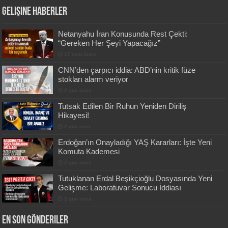
Gelişine Haberler
Netanyahu İran Konusunda Rest Çekti:
“Gereken Her Şeyi Yapacağız”
17 saat önce
CNN’den çarpıcı iddia: ABD’nin kritik füze
stokları alarm veriyor
2 gün önce
Tutsak Edilen Bir Ruhun Yeniden Diriliş
Hikayesi!
2 gün önce
Erdoğan’ın Onayladığı YAŞ Kararları: İşte Yeni
Komuta Kademesi
2 gün önce
Tutuklanan Erdal Beşikçioğlu Dosyasında Yeni
Gelişme: Laboratuvar Sonucu İddiası
2 gün önce
En Son Gönderiler