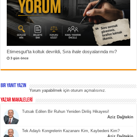
Etimesgut’ta koltuk devrildi, Sıra ihale dosyalarında mı?
3 gün önce
Bir yanıt yazın
Yorum yapabilmek için
oturum açmalısınız
.
YAZAR MAKALELERİ
Tutsak Edilen Bir Ruhun Yeniden Diriliş Hikayesi!
Aziz Dağtekin
Tek Adaylı Kongrelerin Kazananı Kim, Kaybedeni Kim?
Aziz Dağtekin