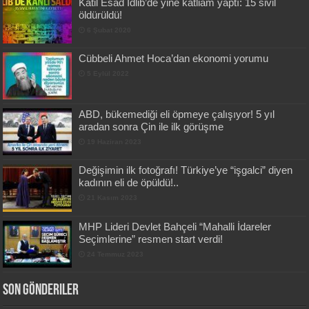
Katil Esad İdlib’de yine katliam yaptı: 15 sivil
öldürüldü!
6 Şubat 2020
Cübbeli Ahmet Hoca’dan ekonomi yorumu
5 Eylül 2022
ABD, bükemediği eli öpmeye çalışıyor! 5 yıl
aradan sonra Çin ile ilk görüşme
19 Haziran 2023
Değişimin ilk fotoğrafı! Türkiye’ye “işgalci” diyen
kadının eli de öpüldü!..
21 Kasım 2023
MHP Lideri Devlet Bahçeli “Mahalli İdareler
Seçimlerine” resmen start verdi!
24 Temmuz 2023
Son Gönderiler