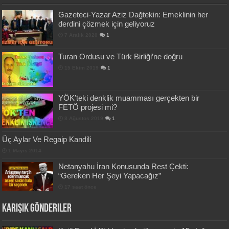
Gazeteci-Yazar Aziz Dağtekin: Emeklinin her
derdini çözmek için geliyoruz
7 Aralık 2020
1
Turan Ordusu ve Türk Birliği’ne doğru
15 Ekim 2019
1
YÖK’teki denklik muamması gerçekten bir
FETÖ projesi mi?
8 Ağustos 2019
1
Üç Aylar Ve Regaip Kandili
1 Mayıs 2014
Netanyahu İran Konusunda Rest Çekti:
“Gereken Her Şeyi Yapacağız”
17 saat önce
Karışık Gönderiler