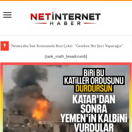
Netanyahu İran Konusunda Rest Çekti: “Gereken Her Şeyi Yapacağız”
CNN’den çarpıcı iddia: ABD’nin kritik füze stokları alarm veriyor
[rank_math_breadcrumb]