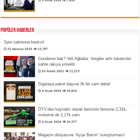
3 Ocak 2024
7,893
Popüler Haberler
Spor salonuna baskın!
21 Haziran 2015
13,797
Gündeme bak? Veli Ağbaba: Vergiler arttı tüketiciler
sahte rakıya yöneldi
23 Aralık 2021
11,272
Sigaraya paket başına 3₺ bir zam daha!
4 Ocak 2024
10,810
ÖTV’den kaynaklı olarak benzinin litresine 2,31₺,
motorine de 2,17₺ zam
4 Ocak 2024
10,377
Magazin dünyasına “Ayşe Barım” soruşturması!