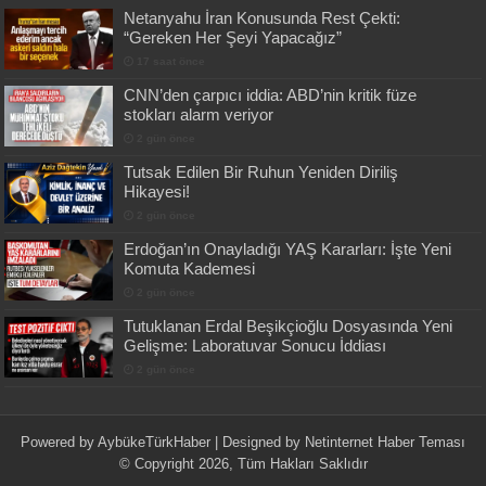
Netanyahu İran Konusunda Rest Çekti:
“Gereken Her Şeyi Yapacağız”
17 saat önce
CNN’den çarpıcı iddia: ABD’nin kritik füze
stokları alarm veriyor
2 gün önce
Tutsak Edilen Bir Ruhun Yeniden Diriliş
Hikayesi!
2 gün önce
Erdoğan’ın Onayladığı YAŞ Kararları: İşte Yeni
Komuta Kademesi
2 gün önce
Tutuklanan Erdal Beşikçioğlu Dosyasında Yeni
Gelişme: Laboratuvar Sonucu İddiası
2 gün önce
Powered by
AybükeTürkHaber
| Designed by
Netinternet Haber Teması
© Copyright 2026, Tüm Hakları Saklıdır