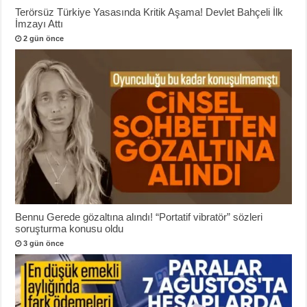
Terörsüz Türkiye Yasasında Kritik Aşama! Devlet Bahçeli İlk
İmzayı Attı
2 gün önce
Bennu Gerede gözaltına alındı! “Portatif vibratör” sözleri
soruşturma konusu oldu
3 gün önce