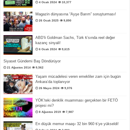
4 Ocak 2024
10,377
Magazin dünyasına “Ayşe Barım” soruşturması!
26 Ocak 2025
9,890
ABD’li Goldman Sachs, Türk ₺’sında reel değer
kazanç sinyali!
6 Ocak 2024
9,615
Siyaset Gündemi Baş Döndürüyor
21 Ağustos 2014
9,562
Yaşam mücadelesi veren emekliler zam için bugün
Ankara’da toplanıyor
26 Mayıs 2024
9,076
YÖK’teki denklik muamması gerçekten bir FETÖ
projesi mi?
8 Ağustos 2019
7,987
En düşük memur maaşı 32 bin 960 ₺’ye yükseldi!