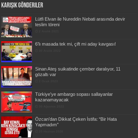
Karışık Gönderiler
Lütfi Elvan ile Nureddin Nebati arasında devir
teslim töreni
2 Aralık 2021
6’lı masada tek mi, çift mi aday kavgası!
30 Aralık 2022
Sinan Ateş suikatinde çember daralıyor, 11
gözaltı var
2 Ocak 2023
Türkiye’ye ambargo sopası sallayanlar
kazanamayacak
30 Ağustos 2022
Özcan’dan Dikkat Çeken İstifa: “Bir Hata
Yapmadım”
20 Haziran 2026