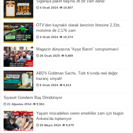
Sigaraya paket başına 3₺ bir zam daha!
4 Ocak 2024
10,807
ÖTV’den kaynaklı olarak benzinin litresine 2,31₺,
motorine de 2,17₺ zam
4 Ocak 2024
10,374
Magazin dünyasına “Ayşe Barım” soruşturması!
26 Ocak 2025
9,889
ABD’li Goldman Sachs, Türk ₺’sında reel değer
kazanç sinyali!
6 Ocak 2024
9,613
Siyaset Gündemi Baş Döndürüyor
21 Ağustos 2014
9,561
Yaşam mücadelesi veren emekliler zam için bugün
Ankara’da toplanıyor
26 Mayıs 2024
9,075