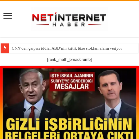
Tutsak Edilen Bir Ruhun Yeniden Diriliş Hikayesi!
[rank_math_breadcrumb]