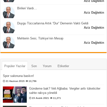
Aziz Dağtekin
Birileri Vardı…
Aziz Dağtekin
Duygu Tüccarlarına Artık “Dur” Demenin Vakti Geldi
Aziz Dağtekin
Mehterin Sesi, Türkiye’nin Mesajı
Aziz Dağtekin
Popüler Yazılar
Son
Yorum
Etiketler
Spor salonuna baskın!
21 Haziran 2015
13,796
Gündeme bak? Veli Ağbaba: Vergiler arttı tüketiciler
sahte rakıya yöneldi
23 Aralık 2021
11,271