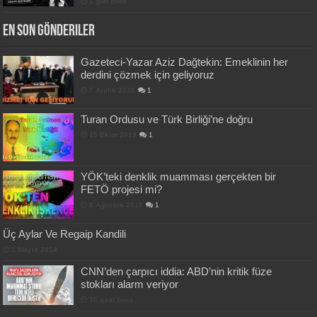
1 gün önce
En Son Gönderiler
Gazeteci-Yazar Aziz Dağtekin: Emeklinin her
derdini çözmek için geliyoruz
7 Aralık 2020
1
Turan Ordusu ve Türk Birliği’ne doğru
15 Ekim 2019
1
YÖK’teki denklik muamması gerçekten bir
FETÖ projesi mi?
8 Ağustos 2019
1
Üç Aylar Ve Regaip Kandili
1 Mayıs 2014
CNN’den çarpıcı iddia: ABD’nin kritik füze
stokları alarm veriyor
16 saat önce