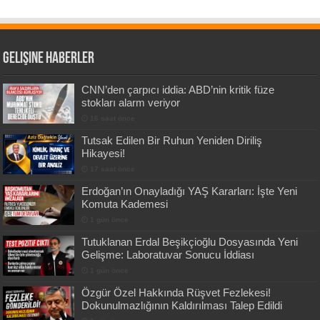
Gelişine Haberler
CNN’den çarpıcı iddia: ABD’nin kritik füze
stokları alarm veriyor
16 saat önce
Tutsak Edilen Bir Ruhun Yeniden Diriliş
Hikayesi!
17 saat önce
Erdoğan’ın Onayladığı YAŞ Kararları: İşte Yeni
Komuta Kademesi
1 gün önce
Tutuklanan Erdal Beşikçioğlu Dosyasında Yeni
Gelişme: Laboratuvar Sonucu İddiası
1 gün önce
Özgür Özel Hakkında Rüşvet Fezlekesi!
Dokunulmazlığının Kaldırılması Talep Edildi