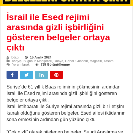
İsrail ile Esed rejimi
arasında gizli işbirliğini
gösteren belgeler ortaya
çıktı
Editör
15 Aralık 2024
Asayiş
,
Bugünün Manşetleri
,
Dünya
,
Genel
,
Gündem
,
Magazin
,
Yaşam
Yorum bırak
735 Görüntülenme
Suriye’de 61 yıllık Baas rejiminin çökmesinin ardından
İsrail ile Esed rejimi arasında gizli işbirliğini gösteren
belgeler ortaya çıktı.
İsrail istihbaratı ile Suriye rejimi arasında gizli bir iletişim
kanalı olduğunu gösteren belgeler, Esed ailesi iktidarının
sona ermesinin ardından gün yüzüne çıktı.
“Çok gizli” olarak nitelenen belgeler, Suudi Araştırma ve