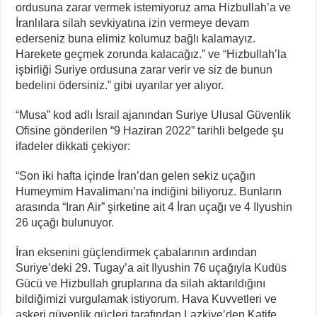
ordusuna zarar vermek istemiyoruz ama Hizbullah’a ve
İranlılara silah sevkiyatına izin vermeye devam
ederseniz buna elimiz kolumuz bağlı kalamayız.
Harekete geçmek zorunda kalacağız.” ve “Hizbullah’la
işbirliği Suriye ordusuna zarar verir ve siz de bunun
bedelini ödersiniz.” gibi uyarılar yer alıyor.
“Musa” kod adlı İsrail ajanından Suriye Ulusal Güvenlik
Ofisine gönderilen “9 Haziran 2022” tarihli belgede şu
ifadeler dikkati çekiyor:
“Son iki hafta içinde İran’dan gelen sekiz uçağın
Humeymim Havalimanı’na indiğini biliyoruz. Bunların
arasında “Iran Air” şirketine ait 4 İran uçağı ve 4 Ilyushin
26 uçağı bulunuyor.
İran eksenini güçlendirmek çabalarının ardından
Suriye’deki 29. Tugay’a ait Ilyushin 76 uçağıyla Kudüs
Gücü ve Hizbullah gruplarına da silah aktarıldığını
bildiğimizi vurgulamak istiyorum. Hava Kuvvetleri ve
askeri güvenlik güçleri tarafından Lazkiye’den Katife