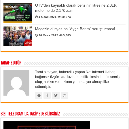
ÖTV’den kaynaklı olarak benzinin litresine 2,31₺,
motorine de 2,17₺ zam
4 Ocak 2024
10,374
Magazin dünyasına “Ayşe Barım” soruşturması!
26 Ocak 2025
9,889
Taraf Editör
Taraf olmayan, habercilik yapan Net İnternet Haber,
bağımsız özgür, tarafsız habercilik ilkesini benimsemiş
olup, hakkın ve haklının yanında yer almayı ilke
edinmiştir.
BİZİ TELEGRAM’DA TAKİP EDEBİLİRSİNİZ