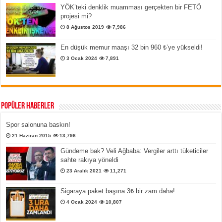
YÖK’teki denklik muamması gerçekten bir FETÖ
projesi mi?
8 Ağustos 2019
7,986
En düşük memur maaşı 32 bin 960 ₺’ye yükseldi!
3 Ocak 2024
7,891
Popüler Haberler
Spor salonuna baskın!
21 Haziran 2015
13,796
Gündeme bak? Veli Ağbaba: Vergiler arttı tüketiciler
sahte rakıya yöneldi
23 Aralık 2021
11,271
Sigaraya paket başına 3₺ bir zam daha!
4 Ocak 2024
10,807