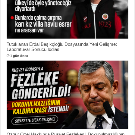
Tutuklanan Erdal Beşikçioğlu Dosyasında Yeni Gelişme:
Laboratuvar Sonucu İddiası
1 gün önce
Özgür Özel Hakkında Rüşvet Fezlekesi! Dokunulmazlığının