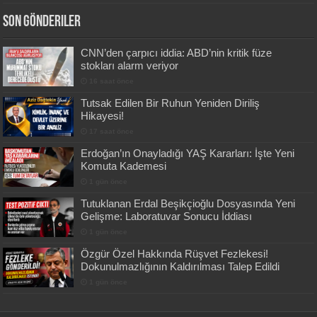
Son Gönderiler
CNN’den çarpıcı iddia: ABD’nin kritik füze
stokları alarm veriyor
16 saat önce
Tutsak Edilen Bir Ruhun Yeniden Diriliş
Hikayesi!
17 saat önce
Erdoğan’ın Onayladığı YAŞ Kararları: İşte Yeni
Komuta Kademesi
1 gün önce
Tutuklanan Erdal Beşikçioğlu Dosyasında Yeni
Gelişme: Laboratuvar Sonucu İddiası
1 gün önce
Özgür Özel Hakkında Rüşvet Fezlekesi!
Dokunulmazlığının Kaldırılması Talep Edildi
1 gün önce