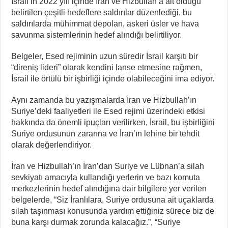
İsrail’in 2022 yılı içinde İran ve Hizbullah’a ait olduğu
belirtilen çeşitli hedeflere saldırılar düzenlediği, bu
saldırılarda mühimmat depoları, askeri üsler ve hava
savunma sistemlerinin hedef alındığı belirtiliyor.
Belgeler, Esed rejiminin uzun süredir İsrail karşıtı bir
“direniş lideri” olarak kendini lanse etmesine rağmen,
İsrail ile örtülü bir işbirliği içinde olabileceğini ima ediyor.
Aynı zamanda bu yazışmalarda İran ve Hizbullah’ın
Suriye’deki faaliyetleri ile Esed rejimi üzerindeki etkisi
hakkında da önemli ipuçları verilirken, İsrail, bu işbirliğini
Suriye ordusunun zararına ve İran’ın lehine bir tehdit
olarak değerlendiriyor.
İran ve Hizbullah’ın İran’dan Suriye ve Lübnan’a silah
sevkiyatı amacıyla kullandığı yerlerin ve bazı komuta
merkezlerinin hedef alındığına dair bilgilere yer verilen
belgelerde, “Siz İranlılara, Suriye ordusuna ait uçaklarda
silah taşınması konusunda yardım ettiğiniz sürece biz de
buna karşı durmak zorunda kalacağız.”, “Suriye