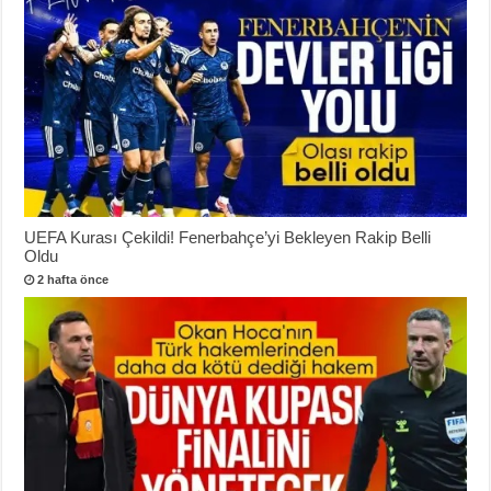
UEFA Kurası Çekildi! Fenerbahçe’yi Bekleyen Rakip Belli
Oldu
2 hafta önce