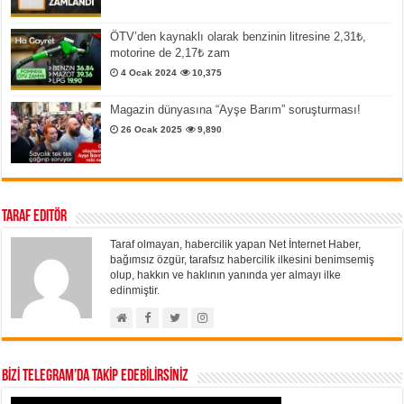
ÖTV’den kaynaklı olarak benzinin litresine 2,31₺,
motorine de 2,17₺ zam
4 Ocak 2024
10,375
Magazin dünyasına “Ayşe Barım” soruşturması!
26 Ocak 2025
9,890
Taraf Editör
Taraf olmayan, habercilik yapan Net İnternet Haber,
bağımsız özgür, tarafsız habercilik ilkesini benimsemiş
olup, hakkın ve haklının yanında yer almayı ilke
edinmiştir.
BİZİ TELEGRAM’DA TAKİP EDEBİLİRSİNİZ