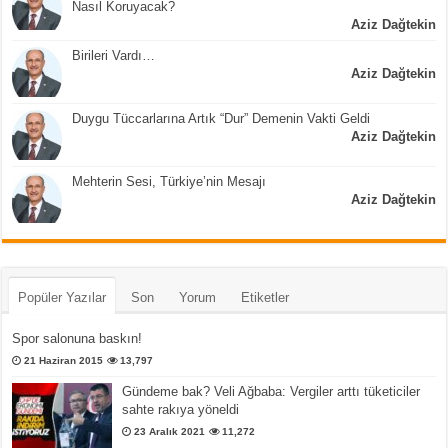
Nasıl Koruyacak?
Aziz Dağtekin
Birileri Vardı…
Aziz Dağtekin
Duygu Tüccarlarına Artık “Dur” Demenin Vakti Geldi
Aziz Dağtekin
Mehterin Sesi, Türkiye’nin Mesajı
Aziz Dağtekin
Popüler Yazılar
Son
Yorum
Etiketler
Spor salonuna baskın!
21 Haziran 2015
13,797
Gündeme bak? Veli Ağbaba: Vergiler arttı tüketiciler
sahte rakıya yöneldi
23 Aralık 2021
11,272