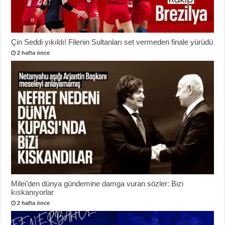
Çin Seddi yıkıldı! Filenin Sultanları set vermeden finale yürüdü
2 hafta önce
Milei’den dünya gündemine damga vuran sözler: Bizi
kıskanıyorlar
2 hafta önce