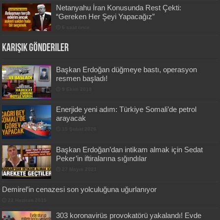
Netanyahu İran Konusunda Rest Çekti:
“Gereken Her Şeyi Yapacağız”
6 saat önce
Karışık Gönderiler
Başkan Erdoğan düğmeye bastı, operasyon
resmen başladı!
9 Ekim 2019
Enerjide yeni adım: Türkiye Somali’de petrol
arayacak
15 Şubat 2026
Başkan Erdoğan’dan intikam almak için Sedat
Peker’in iftiralarına sığındılar
27 Mayıs 2021
Demirel’in cenazesi son yolculuğuna uğurlanıyor
22 Haziran 2015
303 koronavirüs provokatörü yakalandı! Evde