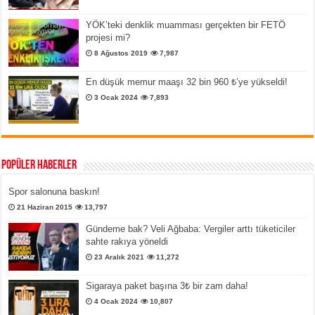
YÖK’teki denklik muamması gerçekten bir FETÖ
projesi mi?
8 Ağustos 2019
7,987
En düşük memur maaşı 32 bin 960 ₺’ye yükseldi!
3 Ocak 2024
7,893
Popüler Haberler
Spor salonuna baskın!
21 Haziran 2015
13,797
Gündeme bak? Veli Ağbaba: Vergiler arttı tüketiciler
sahte rakıya yöneldi
23 Aralık 2021
11,272
Sigaraya paket başına 3₺ bir zam daha!
4 Ocak 2024
10,807