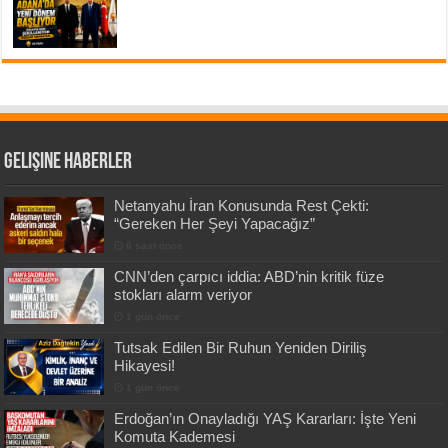
Gelişine Haberler
Netanyahu İran Konusunda Rest Çekti:
“Gereken Her Şeyi Yapacağız”
6 saat önce
CNN’den çarpıcı iddia: ABD’nin kritik füze
stokları alarm veriyor
1 gün önce
Tutsak Edilen Bir Ruhun Yeniden Diriliş
Hikayesi!
1 gün önce
Erdoğan’ın Onayladığı YAŞ Kararları: İşte Yeni
Komuta Kademesi