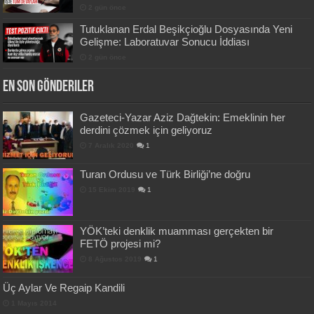
2 gün önce
Tutuklanan Erdal Beşikçioğlu Dosyasında Yeni
Gelişme: Laboratuvar Sonucu İddiası
2 gün önce
En Son Gönderiler
Gazeteci-Yazar Aziz Dağtekin: Emeklinin her
derdini çözmek için geliyoruz
7 Aralık 2020
1
Turan Ordusu ve Türk Birliği’ne doğru
15 Ekim 2019
1
YÖK’teki denklik muamması gerçekten bir
FETÖ projesi mi?
8 Ağustos 2019
1
Üç Aylar Ve Regaip Kandili
1 Mayıs 2014