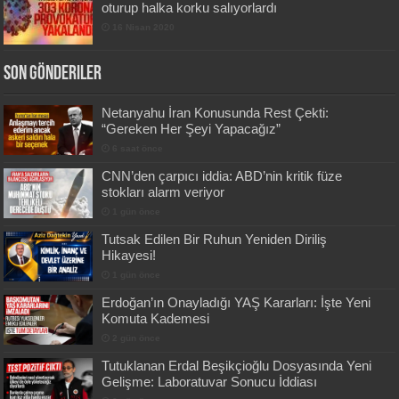
oturup halka korku salıyorlardı
16 Nisan 2020
Son Gönderiler
Netanyahu İran Konusunda Rest Çekti:
“Gereken Her Şeyi Yapacağız”
6 saat önce
CNN’den çarpıcı iddia: ABD’nin kritik füze
stokları alarm veriyor
1 gün önce
Tutsak Edilen Bir Ruhun Yeniden Diriliş
Hikayesi!
1 gün önce
Erdoğan’ın Onayladığı YAŞ Kararları: İşte Yeni
Komuta Kademesi
2 gün önce
Tutuklanan Erdal Beşikçioğlu Dosyasında Yeni
Gelişme: Laboratuvar Sonucu İddiası