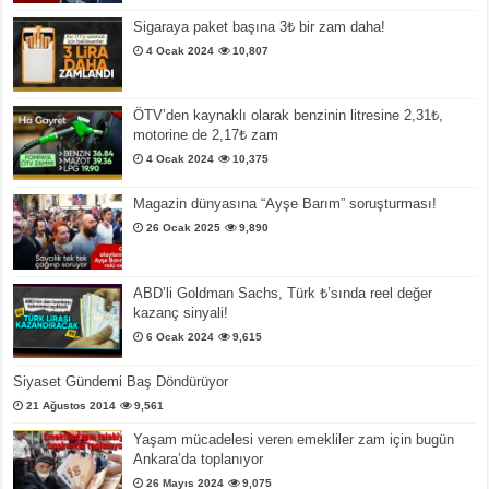
Sigaraya paket başına 3₺ bir zam daha!
4 Ocak 2024
10,807
ÖTV’den kaynaklı olarak benzinin litresine 2,31₺,
motorine de 2,17₺ zam
4 Ocak 2024
10,375
Magazin dünyasına “Ayşe Barım” soruşturması!
26 Ocak 2025
9,890
ABD’li Goldman Sachs, Türk ₺’sında reel değer
kazanç sinyali!
6 Ocak 2024
9,615
Siyaset Gündemi Baş Döndürüyor
21 Ağustos 2014
9,561
Yaşam mücadelesi veren emekliler zam için bugün
Ankara’da toplanıyor
26 Mayıs 2024
9,075