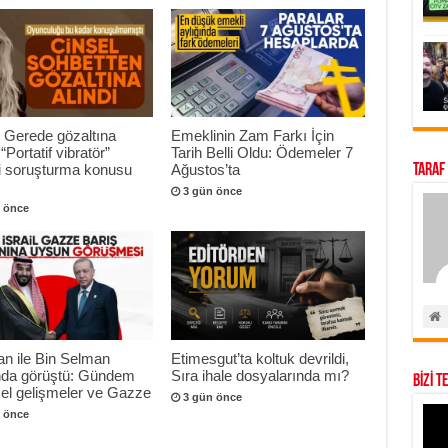
 Gerede gözaltına
Emeklinin Zam Farkı İçin
 “Portatif vibratör”
Tarih Belli Oldu: Ödemeler 7
Taraf
ri soruşturma konusu
Ağustos’ta
3 gün önce
 önce
n ile Bin Selman
Etimesgut’ta koltuk devrildi,
onda görüştü: Gündem
Sıra ihale dosyalarında mı?
BİZİ T
el gelişmeler ve Gazze
3 gün önce
 önce