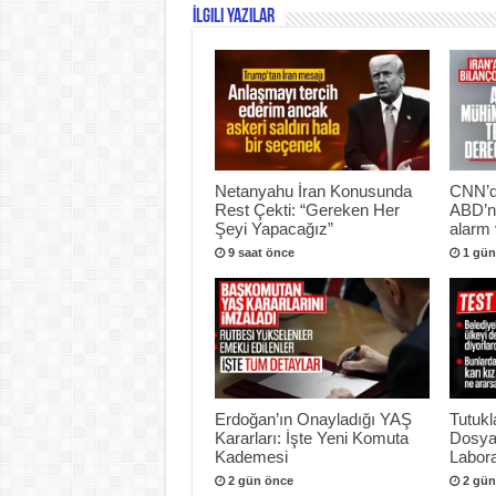
İlgili Yazılar
Netanyahu İran Konusunda
CNN’de
Rest Çekti: “Gereken Her
ABD’ni
Şeyi Yapacağız”
alarm 
9 saat önce
1 gün
Erdoğan’ın Onayladığı YAŞ
Tutukl
Kararları: İşte Yeni Komuta
Dosya
Kademesi
Labora
2 gün önce
2 gün