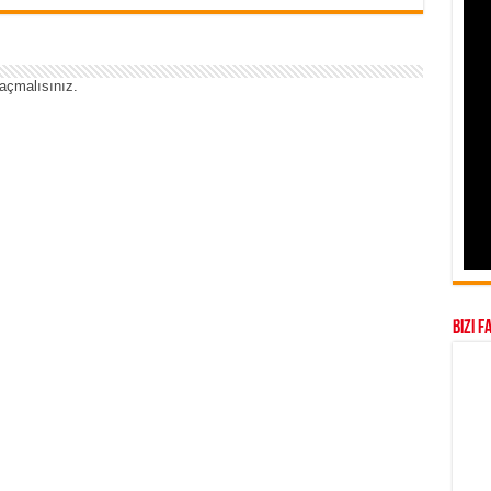
açmalısınız
.
Bizi F