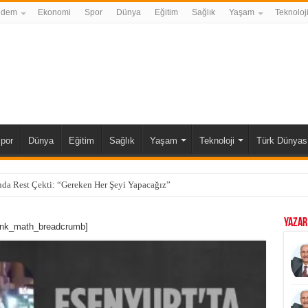
ndem
Ekonomi
Spor
Dünya
Eğitim
Sağlık
Yaşam
Teknoloj
por
Dünya
Eğitim
Sağlık
Yaşam
Teknoloji
Türk Dünyas
da Rest Çekti: “Gereken Her Şeyi Yapacağız”
YAZAR
ank_math_breadcrumb]