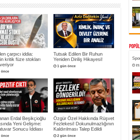
Popül
n çarpıcı iddia:
Tutsak Edilen Bir Ruhun
Spor
n kritik füze stokları
Yeniden Diriliş Hikayesi!
veriyor
21
1 gün önce
 önce
anan Erdal Beşikçioğlu
Özgür Özel Hakkında Rüşvet
sında Yeni Gelişme:
Fezlekesi! Dokunulmazlığının
tuvar Sonucu İddiası
Kaldırılması Talep Edildi
 önce
2 gün önce