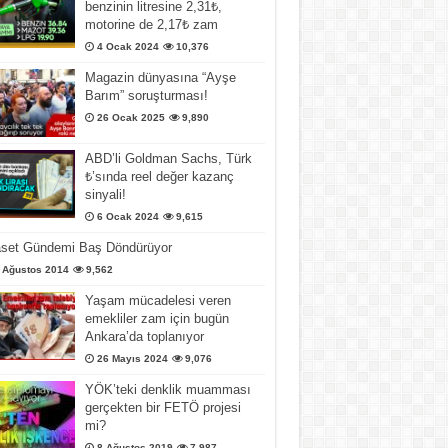
benzinin litresine 2,31₺,
motorine de 2,17₺ zam
4 Ocak 2024
10,376
Magazin dünyasına “Ayşe
Barım” soruşturması!
26 Ocak 2025
9,890
ABD’li Goldman Sachs, Türk
₺’sında reel değer kazanç
sinyali!
6 Ocak 2024
9,615
aset Gündemi Baş Döndürüyor
 Ağustos 2014
9,562
Yaşam mücadelesi veren
emekliler zam için bugün
Ankara’da toplanıyor
26 Mayıs 2024
9,076
YÖK’teki denklik muamması
gerçekten bir FETÖ projesi
mi?
8 Ağustos 2019
7,987