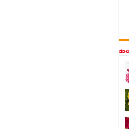
ÇİÇEKL