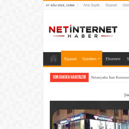
Ana Sayfa
Siyaset
Gü
07 AĞU 2026, CUMA
Siyaset
Gündem
Ekonomi
S
Son Dakika Haberleri
Netanyahu İran Konusun
[r