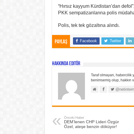
“Hırsız kayyum Kürdistan’dan defol”
PKK sempatizanlarına polis müdahal
Polis, tek tek gözaltına alındı.
Facebook
Twitter
Paylaş
Hakkında Editör
Taraf olmayan, habercilik y
benimsemiş olup, hakkın ve
@netintern
Önceki Haber
DEM’lenen CHP Lideri Özgür
Özel, ateşe benzin döküyor!