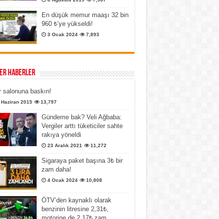
En düşük memur maaşı 32 bin
960 ₺’ye yükseldi!
3 Ocak 2024
7,893
er Haberler
 salonuna baskın!
 Haziran 2015
13,797
Gündeme bak? Veli Ağbaba:
Vergiler arttı tüketiciler sahte
rakıya yöneldi
23 Aralık 2021
11,272
Sigaraya paket başına 3₺ bir
zam daha!
4 Ocak 2024
10,808
ÖTV’den kaynaklı olarak
benzinin litresine 2,31₺,
motorine de 2,17₺ zam