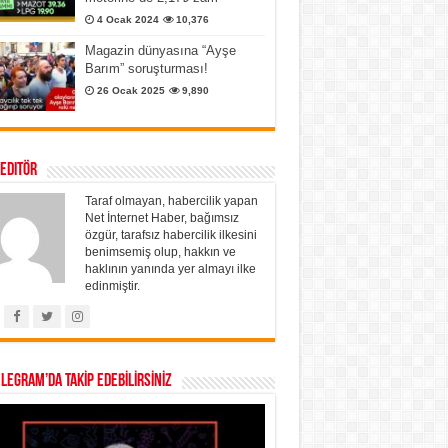
4 Ocak 2024
10,376
Magazin dünyasına “Ayşe
Barım” soruşturması!
26 Ocak 2025
9,890
 Editör
Taraf olmayan, habercilik yapan
Net İnternet Haber, bağımsız
özgür, tarafsız habercilik ilkesini
benimsemiş olup, hakkın ve
haklının yanında yer almayı ilke
edinmiştir.
ELEGRAM’DA TAKİP EDEBİLİRSİNİZ