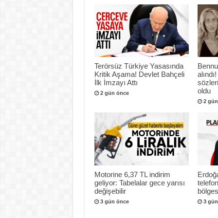
Terörsüz Türkiye Yasasında
Bennu
Kritik Aşama! Devlet Bahçeli
alındı!
İlk İmzayı Attı
sözle
oldu
2 gün önce
2 gün
Motorine 6,37 TL indirim
Erdoğa
geliyor: Tabelalar gece yarısı
telef
değişebilir
bölges
3 gün önce
3 gün