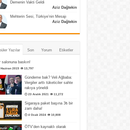
Demenin Vakti Geldi
Aziz Dağtekin
Mehterin Sesi, Türkiye’nin Mesajı
Aziz Dağtekin
üler Yazılar
Son
Yorum
Etiketler
 salonuna baskın!
 Haziran 2015
13,797
Gündeme bak? Veli Ağbaba:
Vergiler arttı tüketiciler sahte
rakıya yöneldi
23 Aralık 2021
11,272
Sigaraya paket başına 3₺ bir
zam daha!
4 Ocak 2024
10,808
ÖTV’den kaynaklı olarak