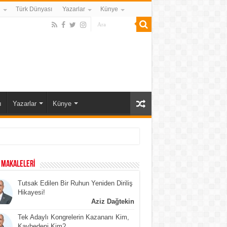
i
Türk Dünyası
Yazarlar
Künye
ı
Yazarlar
Künye
 MAKALELERİ
Tutsak Edilen Bir Ruhun Yeniden Diriliş
Hikayesi!
Aziz Dağtekin
Tek Adaylı Kongrelerin Kazananı Kim,
Kaybedeni Kim?