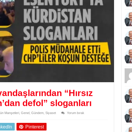
yandaşlarından “Hırsız
dan defol” sloganları
ün Manşetleri
,
Genel
,
Gündem
,
Siyaset
Yorum bırak
nkedIn
Pinterest