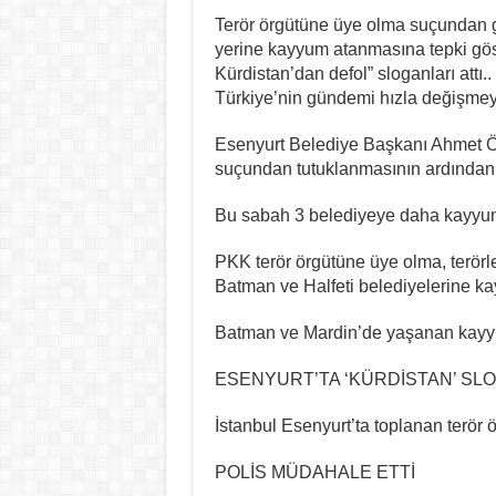
Terör örgütüne üye olma suçundan g
yerine kayyum atanmasına tepki göst
Kürdistan’dan defol” sloganları attı..
Türkiye’nin gündemi hızla değişmey
Esenyurt Belediye Başkanı Ahmet Öz
suçundan tutuklanmasının ardından 
Bu sabah 3 belediyeye daha kayyum
PKK terör örgütüne üye olma, terörle
Batman ve Halfeti belediyelerine k
Batman ve Mardin’de yaşanan kayyum
ESENYURT’TA ‘KÜRDİSTAN’ SL
İstanbul Esenyurt’ta toplanan terör ö
POLİS MÜDAHALE ETTİ