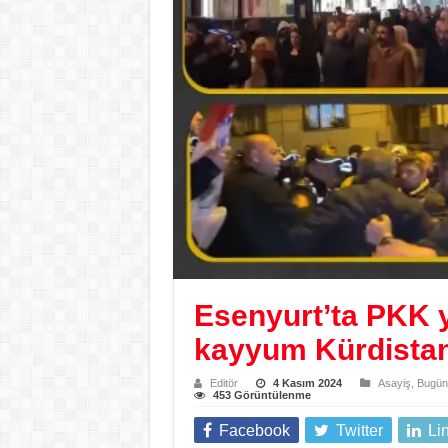
Esenyurt’ta PKK 
kayyum Kürdistan’
Editör
4 Kasım 2024
Asayiş
,
Bugün
453 Görüntülenme
Facebook
Twitter
Li