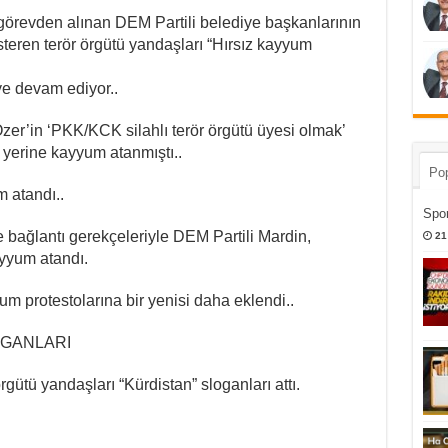
örevden alınan DEM Partili belediye başkanlarının
eren terör örgütü yandaşları “Hırsız kayyum
e devam ediyor..
er’in ‘PKK/KCK silahlı terör örgütü üyesi olmak’
yerine kayyum atanmıştı..
Pop
 atandı..
Spor
 bağlantı gerekçeleriyle DEM Partili Mardin,
21
ayyum atandı.
 protestolarına bir yenisi daha eklendi..
OGANLARI
rgütü yandaşları “Kürdistan” sloganları attı.