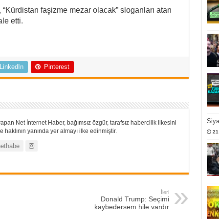
, “Kürdistan faşizme mezar olacak” sloganları atan
e etti.
LinkedIn
Pinterest
Siy
apan Net İnternet Haber, bağımsız özgür, tarafsız habercilik ilkesini
 haklının yanında yer almayı ilke edinmiştir.
21
ethabe
İleri
Donald Trump: Seçimi
kaybedersem hile vardır