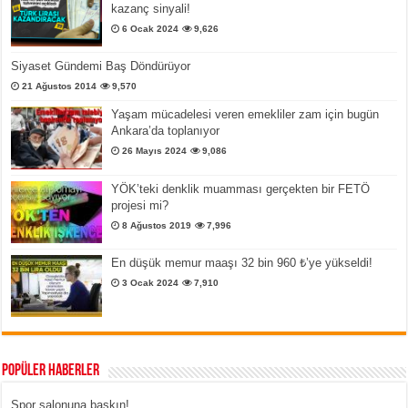
kazanç sinyali!
6 Ocak 2024
9,626
Siyaset Gündemi Baş Döndürüyor
21 Ağustos 2014
9,570
Yaşam mücadelesi veren emekliler zam için bugün
Ankara’da toplanıyor
26 Mayıs 2024
9,086
YÖK’teki denklik muamması gerçekten bir FETÖ
projesi mi?
8 Ağustos 2019
7,996
En düşük memur maaşı 32 bin 960 ₺’ye yükseldi!
3 Ocak 2024
7,910
Popüler Haberler
Spor salonuna baskın!