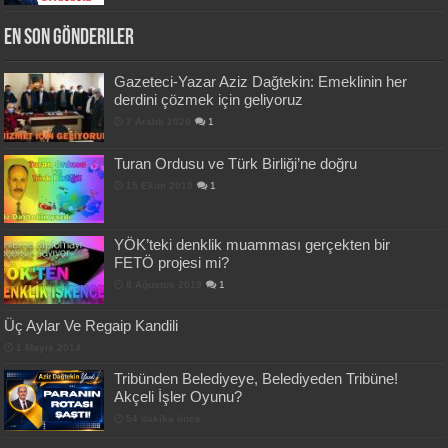
En Son Gönderiler
Gazeteci-Yazar Aziz Dağtekin: Emeklinin her
derdini çözmek için geliyoruz
7 Aralık 2020
1
Turan Ordusu ve Türk Birliği’ne doğru
15 Ekim 2019
1
YÖK’teki denklik muamması gerçekten bir
FETÖ projesi mi?
8 Ağustos 2019
1
Üç Aylar Ve Regaip Kandili
1 Mayıs 2014
Tribünden Belediyeye, Belediyeden Tribüne!
Akçeli İşler Oyunu?
54 dakika önce