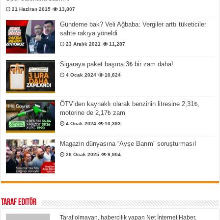
21 Haziran 2015
13,807
Gündeme bak? Veli Ağbaba: Vergiler arttı tüketiciler
sahte rakıya yöneldi
23 Aralık 2021
11,287
Sigaraya paket başına 3₺ bir zam daha!
4 Ocak 2024
10,824
ÖTV’den kaynaklı olarak benzinin litresine 2,31₺,
motorine de 2,17₺ zam
4 Ocak 2024
10,393
Magazin dünyasına “Ayşe Barım” soruşturması!
26 Ocak 2025
9,904
Taraf Editör
Taraf olmayan, habercilik yapan Net İnternet Haber,