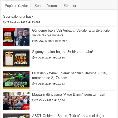
Popüler Yazılar
Son
Yorum
Etiketler
Spor salonuna baskın!
21 Haziran 2015
13,807
Gündeme bak? Veli Ağbaba: Vergiler arttı tüketiciler
sahte rakıya yöneldi
23 Aralık 2021
11,287
Sigaraya paket başına 3₺ bir zam daha!
4 Ocak 2024
10,824
ÖTV’den kaynaklı olarak benzinin litresine 2,31₺,
motorine de 2,17₺ zam
4 Ocak 2024
10,393
Magazin dünyasına “Ayşe Barım” soruşturması!
26 Ocak 2025
9,904
ABD’li Goldman Sachs, Türk ₺’sında reel değer