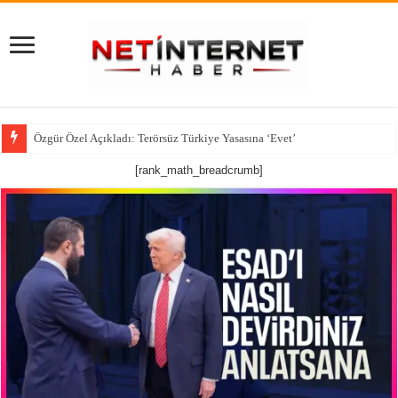
Özgür Özel Açıkladı: Terörsüz Türkiye Yasasına ‘Evet’
[rank_math_breadcrumb]