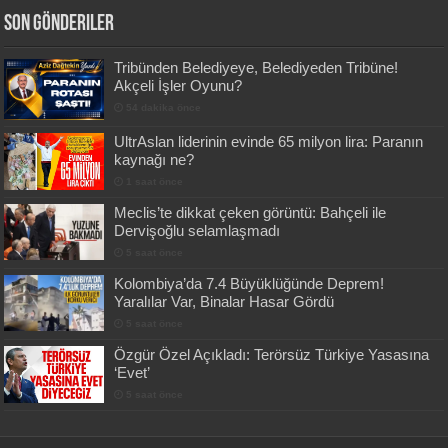
Son Gönderiler
Tribünden Belediyeye, Belediyeden Tribüne!
Akçeli İşler Oyunu?
54 dakika önce
UltrAslan liderinin evinde 65 milyon lira: Paranın
kaynağı ne?
1 saat önce
Meclis’te dikkat çeken görüntü: Bahçeli ile
Dervişoğlu selamlaşmadı
5 saat önce
Kolombiya’da 7.4 Büyüklüğünde Deprem!
Yaralılar Var, Binalar Hasar Gördü
5 saat önce
Özgür Özel Açıkladı: Terörsüz Türkiye Yasasına
‘Evet’
5 saat önce