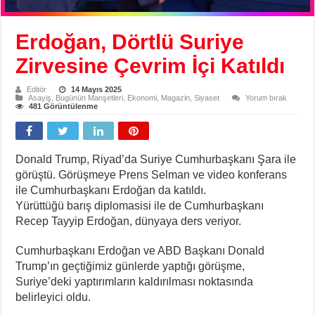
Erdoğan, Dörtlü Suriye
Zirvesine Çevrim İçi Katıldı
Editör
14 Mayıs 2025
Asayiş
,
Bugünün Manşetleri
,
Ekonomi
,
Magazin
,
Siyaset
Yorum bırak
481 Görüntülenme
Donald Trump, Riyad’da Suriye Cumhurbaşkanı Şara ile
görüştü. Görüşmeye Prens Selman ve video konferans
ile Cumhurbaşkanı Erdoğan da katıldı.
Yürüttüğü barış diplomasisi ile de Cumhurbaşkanı
Recep Tayyip Erdoğan, dünyaya ders veriyor.
Cumhurbaşkanı Erdoğan ve ABD Başkanı Donald
Trump’ın geçtiğimiz günlerde yaptığı görüşme,
Suriye’deki yaptırımların kaldırılması noktasında
belirleyici oldu.