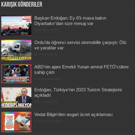
Karışık Gönderiler
Başkan Erdoğan: Ey 6’lı masa bakın
Diyarbakır’dan size mesaj var
23 Ekim 2022
Ordu’da öğrenci servisi otomobille çarpıştı: Ölü
ve yaralılar var
15 Mart 2019
ABD’nin ajanı Emekli Yunan amiral FETÖ’cülere
sahip çıktı
11 Haziran 2022
Erdoğan, Türkiye’nin 2023 Turizm Stratejisini
açıkladı!
27 Eylül 2019
Vedat Bilgin’den asgari ücret açıklaması
23 Ağustos 2022