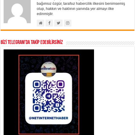
bağımsız özgür, tarafsız habercilik ilkesini benimsemiş
olup, hakkın ve haklının yanında yer almayı ilke
edinmiştir.
BİZİ TELEGRAM’DA TAKİP EDEBİLİRSİNİZ