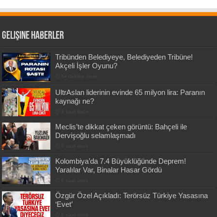
Gelişine Haberler
Tribünden Belediyeye, Belediyeden Tribüne!
Akçeli İşler Oyunu?
54 dakika önce
UltrAslan liderinin evinde 65 milyon lira: Paranın
kaynağı ne?
1 saat önce
Meclis’te dikkat çeken görüntü: Bahçeli ile
Dervişoğlu selamlaşmadı
5 saat önce
Kolombiya’da 7.4 Büyüklüğünde Deprem!
Yaralılar Var, Binalar Hasar Gördü
5 saat önce
Özgür Özel Açıkladı: Terörsüz Türkiye Yasasına
‘Evet’
5 saat önce