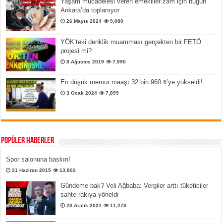
Yaşam mücadelesi veren emekliler zam için bugün
Ankara’da toplanıyor
26 Mayıs 2024
9,080
YÖK’teki denklik muamması gerçekten bir FETÖ
projesi mi?
8 Ağustos 2019
7,990
En düşük memur maaşı 32 bin 960 ₺’ye yükseldi!
3 Ocak 2024
7,899
Popüler Haberler
Spor salonuna baskın!
21 Haziran 2015
13,802
Gündeme bak? Veli Ağbaba: Vergiler arttı tüketiciler
sahte rakıya yöneldi
23 Aralık 2021
11,278