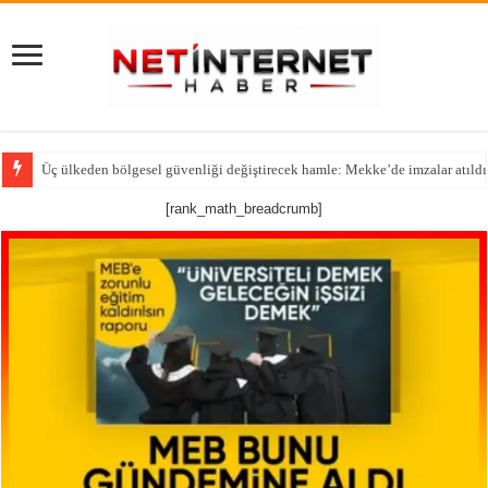
Üç ülkeden bölgesel güvenliği değiştirecek hamle: Mekke’de imzalar atıldı
[rank_math_breadcrumb]