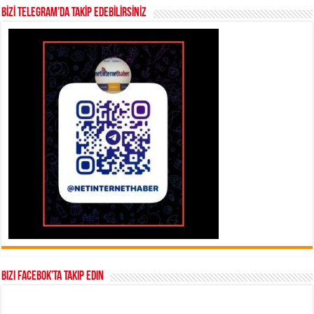
BİZİ TELEGRAM’DA TAKİP EDEBİLİRSİNİZ
Bizi Facebok’ta takip edin