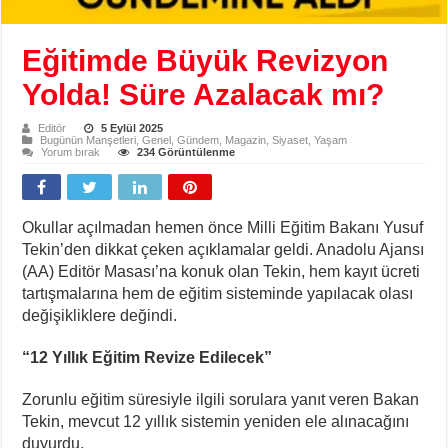
Eğitimde Büyük Revizyon
Yolda! Süre Azalacak mı?
Editör
5 Eylül 2025
Bugünün Manşetleri
,
Genel
,
Gündem
,
Magazin
,
Siyaset
,
Yaşam
Yorum bırak
234 Görüntülenme
Okullar açılmadan hemen önce Milli Eğitim Bakanı Yusuf
Tekin’den dikkat çeken açıklamalar geldi. Anadolu Ajansı
(AA) Editör Masası’na konuk olan Tekin, hem kayıt ücreti
tartışmalarına hem de eğitim sisteminde yapılacak olası
değişikliklere değindi.
“12 Yıllık Eğitim Revize Edilecek”
Zorunlu eğitim süresiyle ilgili sorulara yanıt veren Bakan
Tekin, mevcut 12 yıllık sistemin yeniden ele alınacağını
duyurdu.