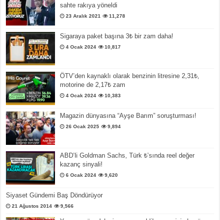
sahte rakıya yöneldi
23 Aralık 2021
11,278
Sigaraya paket başına 3₺ bir zam daha!
4 Ocak 2024
10,817
ÖTV’den kaynaklı olarak benzinin litresine 2,31₺,
motorine de 2,17₺ zam
4 Ocak 2024
10,383
Magazin dünyasına “Ayşe Barım” soruşturması!
26 Ocak 2025
9,894
ABD’li Goldman Sachs, Türk ₺’sında reel değer
kazanç sinyali!
6 Ocak 2024
9,620
Siyaset Gündemi Baş Döndürüyor
21 Ağustos 2014
9,566