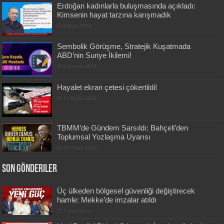
Erdoğan kadınlarla buluşmasında açıkladı:
Kimsenin hayat tarzına karışmadık
8 Mart 2024
Sembolik Görüşme, Stratejik Kuşatmada
ABD’nin Suriye İkilemi!
9 Kasım 2025
Hayalet ekran çetesi çökertildi!
12 Eylül 2023
TBMM’de Gündem Sarsıldı: Bahçeli’den
Toplumsal Yozlaşma Uyarısı
20 Ocak 2026
Son Gönderiler
Üç ülkeden bölgesel güvenliği değiştirecek
hamle: Mekke’de imzalar atıldı
7 saat önce