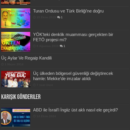
Turan Ordusu ve Türk Birliği’ne doğru
15 Ekim 2019
1
YÖK’teki denklik muamması gerçekten bir
FETÖ projesi mi?
8 Ağustos 2019
1
Üç Aylar Ve Regaip Kandili
1 Mayıs 2014
Üç ülkeden bölgesel güvenliği değiştirecek
hamle: Mekke’de imzalar atıldı
7 saat önce
Karışık Gönderiler
ABD ile İsrail’i İngiiz üst aklı nasıl ele geçirdi?
14 Ekim 2024