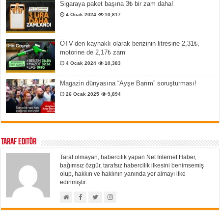
Sigaraya paket başına 3₺ bir zam daha!
4 Ocak 2024
10,817
ÖTV’den kaynaklı olarak benzinin litresine 2,31₺,
motorine de 2,17₺ zam
4 Ocak 2024
10,383
Magazin dünyasına “Ayşe Barım” soruşturması!
26 Ocak 2025
9,894
Taraf Editör
Taraf olmayan, habercilik yapan Net İnternet Haber,
bağımsız özgür, tarafsız habercilik ilkesini benimsemiş
olup, hakkın ve haklının yanında yer almayı ilke
edinmiştir.