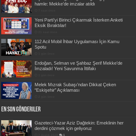
hamle: Mekke’de imzalar atıldı
7 saat önce
Yeni Parti’yi Birinci Çıkarmak İsterken Anketi
Eksik Bıraktılar!
21 saat önce
112 Acil Mobil İhbar Uygulaması İçin Kamu
Spotu
1 gün önce
Erdoğan, Selman ve Şahbaz Şerif Mekke’de
İmzaladı! Yeni Savunma İttifakı
1 gün önce
Melek Mızrak Subaşı’ndan Dikkat Çeken
“Eskişehir” Açıklaması
2 gün önce
En Son Gönderiler
Gazeteci-Yazar Aziz Dağtekin: Emeklinin her
derdini çözmek için geliyoruz
7 Aralık 2020
1