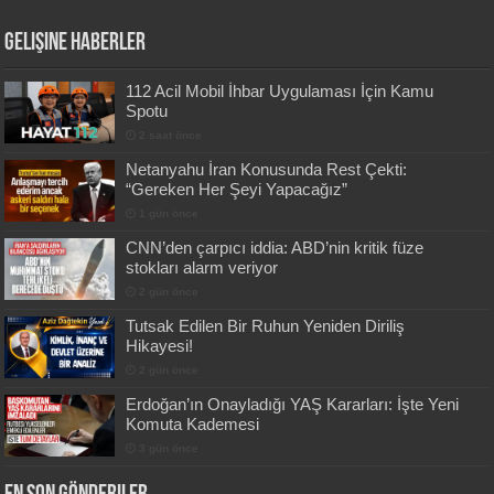
Gelişine Haberler
112 Acil Mobil İhbar Uygulaması İçin Kamu
Spotu
2 saat önce
Netanyahu İran Konusunda Rest Çekti:
“Gereken Her Şeyi Yapacağız”
1 gün önce
CNN’den çarpıcı iddia: ABD’nin kritik füze
stokları alarm veriyor
2 gün önce
Tutsak Edilen Bir Ruhun Yeniden Diriliş
Hikayesi!
2 gün önce
Erdoğan’ın Onayladığı YAŞ Kararları: İşte Yeni
Komuta Kademesi
3 gün önce