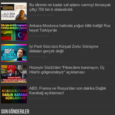
Bu ülkenin ne kadar saf adamı varmış! Amasyalı
çiftçi 750 bin ₺ dolandırıldı
24 Ağustos 2024
Ankara-Moskova hattında yoğun İdlib trafiği! Rus
heyet Türkiye’de
8 Şubat 2020
İyi Parti Sözcüsü Kürşad Zorlu: Görüşme
iddiaları gerçek değil
4 Mart 2023
Hüseyin Sözlü’den “Fitnecilere kanmayın, Üç
Hilal’in gölgesindeyiz” açıklaması
16 Şubat 2024
ABD, Fransa ve Rusya’dan son dakika Dağlık
Karabağ açıklaması!
5 Ekim 2020
Son Gönderiler