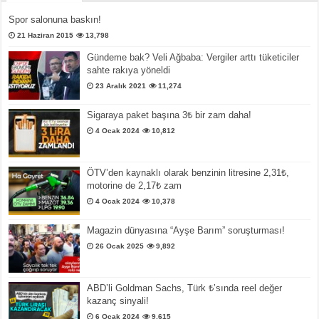
Spor salonuna baskın!
21 Haziran 2015
13,798
Gündeme bak? Veli Ağbaba: Vergiler arttı tüketiciler
sahte rakıya yöneldi
23 Aralık 2021
11,274
Sigaraya paket başına 3₺ bir zam daha!
4 Ocak 2024
10,812
ÖTV’den kaynaklı olarak benzinin litresine 2,31₺,
motorine de 2,17₺ zam
4 Ocak 2024
10,378
Magazin dünyasına “Ayşe Barım” soruşturması!
26 Ocak 2025
9,892
ABD’li Goldman Sachs, Türk ₺’sında reel değer
kazanç sinyali!
6 Ocak 2024
9,615