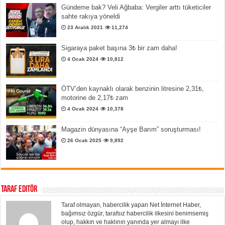
Gündeme bak? Veli Ağbaba: Vergiler arttı tüketiciler
sahte rakıya yöneldi
23 Aralık 2021
11,274
Sigaraya paket başına 3₺ bir zam daha!
4 Ocak 2024
10,812
ÖTV’den kaynaklı olarak benzinin litresine 2,31₺,
motorine de 2,17₺ zam
4 Ocak 2024
10,378
Magazin dünyasına “Ayşe Barım” soruşturması!
26 Ocak 2025
9,892
Taraf Editör
Taraf olmayan, habercilik yapan Net İnternet Haber,
bağımsız özgür, tarafsız habercilik ilkesini benimsemiş
olup, hakkın ve haklının yanında yer almayı ilke