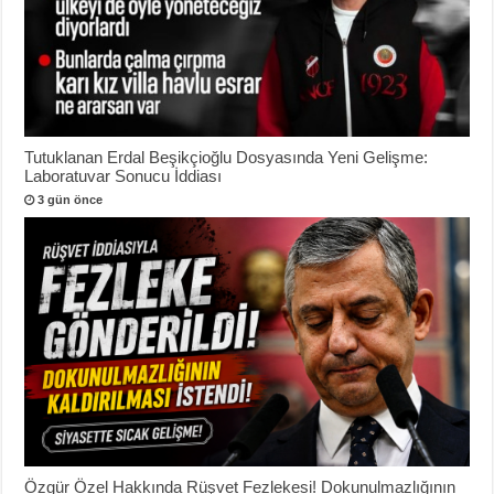
Tutuklanan Erdal Beşikçioğlu Dosyasında Yeni Gelişme:
Laboratuvar Sonucu İddiası
3 gün önce
Özgür Özel Hakkında Rüşvet Fezlekesi! Dokunulmazlığının