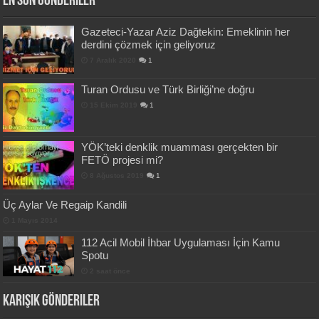
En Son Gönderiler
Gazeteci-Yazar Aziz Dağtekin: Emeklinin her
derdini çözmek için geliyoruz
7 Aralık 2020
1
Turan Ordusu ve Türk Birliği’ne doğru
15 Ekim 2019
1
YÖK’teki denklik muamması gerçekten bir
FETÖ projesi mi?
8 Ağustos 2019
1
Üç Aylar Ve Regaip Kandili
1 Mayıs 2014
112 Acil Mobil İhbar Uygulaması İçin Kamu
Spotu
2 saat önce
Karışık Gönderiler