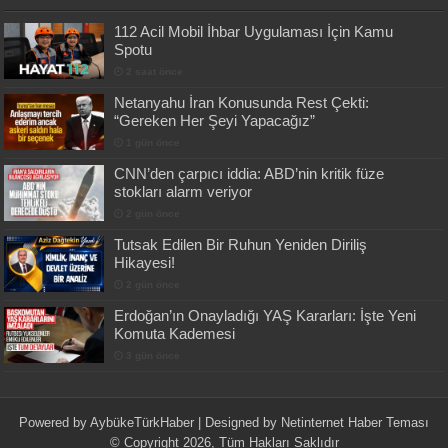
112 Acil Mobil İhbar Uygulaması İçin Kamu
Spotu
2 saat önce
Netanyahu İran Konusunda Rest Çekti:
“Gereken Her Şeyi Yapacağız”
1 gün önce
CNN’den çarpıcı iddia: ABD’nin kritik füze
stokları alarm veriyor
2 gün önce
Tutsak Edilen Bir Ruhun Yeniden Diriliş
Hikayesi!
2 gün önce
Erdoğan’ın Onayladığı YAŞ Kararları: İşte Yeni
Komuta Kademesi
3 gün önce
Powered by
AybükeTürkHaber
| Designed by
Netinternet Haber Teması
© Copyright 2026, Tüm Hakları Saklıdır