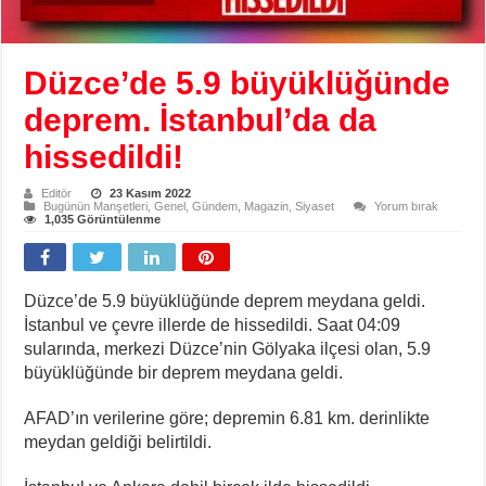
Düzce’de 5.9 büyüklüğünde
deprem. İstanbul’da da
hissedildi!
Editör
23 Kasım 2022
Bugünün Manşetleri
,
Genel
,
Gündem
,
Magazin
,
Siyaset
Yorum bırak
1,035 Görüntülenme
Düzce’de 5.9 büyüklüğünde deprem meydana geldi.
İstanbul ve çevre illerde de hissedildi. Saat 04:09
sularında, merkezi Düzce’nin Gölyaka ilçesi olan, 5.9
büyüklüğünde bir deprem meydana geldi.
AFAD’ın verilerine göre; depremin 6.81 km. derinlikte
meydan geldiği belirtildi.