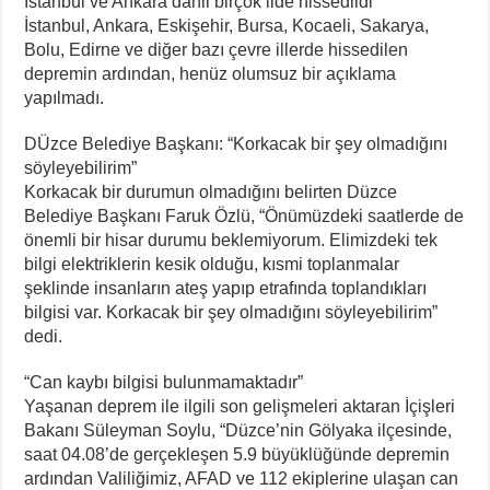
İstanbul ve Ankara dahil birçok ilde hissedildi
İstanbul, Ankara, Eskişehir, Bursa, Kocaeli, Sakarya,
Bolu, Edirne ve diğer bazı çevre illerde hissedilen
depremin ardından, henüz olumsuz bir açıklama
yapılmadı.
DÜzce Belediye Başkanı: “Korkacak bir şey olmadığını
söyleyebilirim”
Korkacak bir durumun olmadığını belirten Düzce
Belediye Başkanı Faruk Özlü, “Önümüzdeki saatlerde de
önemli bir hisar durumu beklemiyorum. Elimizdeki tek
bilgi elektriklerin kesik olduğu, kısmi toplanmalar
şeklinde insanların ateş yapıp etrafında toplandıkları
bilgisi var. Korkacak bir şey olmadığını söyleyebilirim”
dedi.
“Can kaybı bilgisi bulunmamaktadır”
Yaşanan deprem ile ilgili son gelişmeleri aktaran İçişleri
Bakanı Süleyman Soylu, “Düzce’nin Gölyaka ilçesinde,
saat 04.08’de gerçekleşen 5.9 büyüklüğünde depremin
ardından Valiliğimiz, AFAD ve 112 ekiplerine ulaşan can