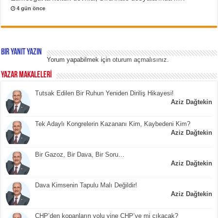
4 gün önce
Bir yanıt yazın
Yorum yapabilmek için
oturum açmalısınız
.
YAZAR MAKALELERİ
Tutsak Edilen Bir Ruhun Yeniden Diriliş Hikayesi!
Aziz Dağtekin
Tek Adaylı Kongrelerin Kazananı Kim, Kaybedeni Kim?
Aziz Dağtekin
Bir Gazoz, Bir Dava, Bir Soru…
Aziz Dağtekin
Dava Kimsenin Tapulu Malı Değildir!
Aziz Dağtekin
CHP’den kopanların yolu yine CHP’ye mi çıkacak?