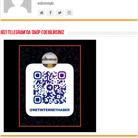
edinmiştir.
BİZİ TELEGRAM’DA TAKİP EDEBİLİRSİNİZ