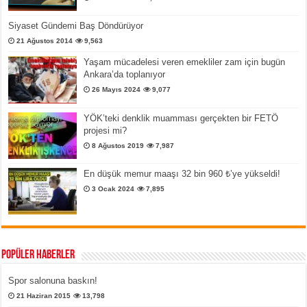
Siyaset Gündemi Baş Döndürüyor
21 Ağustos 2014
9,563
Yaşam mücadelesi veren emekliler zam için bugün
Ankara’da toplanıyor
26 Mayıs 2024
9,077
YÖK’teki denklik muamması gerçekten bir FETÖ
projesi mi?
8 Ağustos 2019
7,987
En düşük memur maaşı 32 bin 960 ₺’ye yükseldi!
3 Ocak 2024
7,895
Popüler Haberler
Spor salonuna baskın!
21 Haziran 2015
13,798