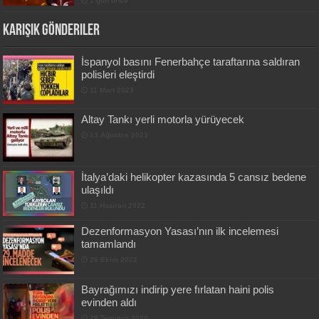
1 gün önce
Karışık Gönderiler
İspanyol basını Fenerbahçe taraftarına saldıran
polisleri eleştirdi
11 Mart 2023
Altay Tankı yerli motorla yürüyecek
13 Ağustos 2023
İtalya’daki helikopter kazasında 5 cansız bedene
ulaşıldı
11 Haziran 2022
Dezenformasyon Yasası’nın ilk incelemesi
tamamlandı
26 Ekim 2022
Bayrağımızı indirip yere fırlatan haini polis
evinden aldı
28 Temmuz 2020