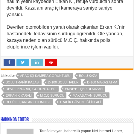
hakimiyetini kaybeden Erkan K., refüje vurduktan sonra
devrildi. Kaza anı araç içi kameraya saniye saniye
yansıdı.
Devrilen otomobilden yaralı olarak çıkarılan Erkan K.’nin
hastanedeki tedavisinin sürdüğü öğrenildi. Öte yandan,
kazaya neden olan sürücü M.C.Ç. hakkında polis
ekiplerince işlem yapıldı.
Etiketler
ARAÇ IÇI KAMERA GÖRÜNTÜSÜ
BOLU KAZA
BOLU TRAFIK KAZASI
D-100 BOLU HABER
D-100 MAKAS ATMA
DEVRILEN ARAÇ GÖRÜNTÜLERI
EMNIYET ŞERIDI KAZASI
ERKAN K YARALI
M.C.Ç SÜRÜCÜ
MAKAS ATAN SÜRÜCÜ
REFÜJE ÇARPAN OTOMOBIL
TRAFIK GÜVENLIĞI IHLALI
Hakkında Editör
Taraf olmayan, habercilik yapan Net İnternet Haber,