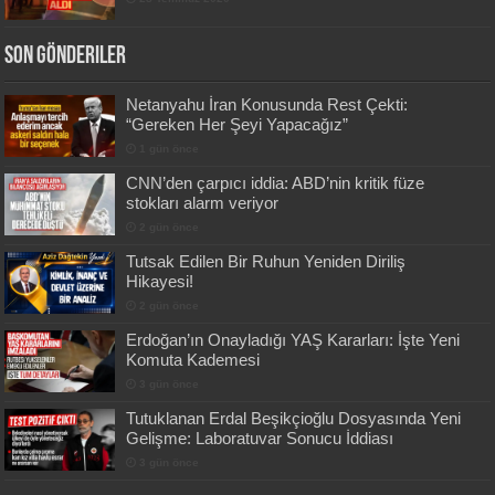
Son Gönderiler
Netanyahu İran Konusunda Rest Çekti:
“Gereken Her Şeyi Yapacağız”
1 gün önce
CNN’den çarpıcı iddia: ABD’nin kritik füze
stokları alarm veriyor
2 gün önce
Tutsak Edilen Bir Ruhun Yeniden Diriliş
Hikayesi!
2 gün önce
Erdoğan’ın Onayladığı YAŞ Kararları: İşte Yeni
Komuta Kademesi
3 gün önce
Tutuklanan Erdal Beşikçioğlu Dosyasında Yeni
Gelişme: Laboratuvar Sonucu İddiası
3 gün önce