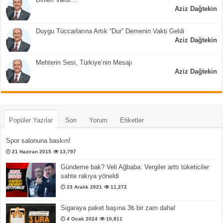
Aziz Dağtekin
Duygu Tüccarlarına Artık “Dur” Demenin Vakti Geldi
Aziz Dağtekin
Mehterin Sesi, Türkiye’nin Mesajı
Aziz Dağtekin
Popüler Yazılar
Son
Yorum
Etiketler
Spor salonuna baskın!
21 Haziran 2015
13,797
Gündeme bak? Veli Ağbaba: Vergiler arttı tüketiciler
sahte rakıya yöneldi
23 Aralık 2021
11,272
Sigaraya paket başına 3₺ bir zam daha!
4 Ocak 2024
10,811