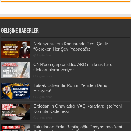
Gelişine Haberler
Netanyahu İran Konusunda Rest Çekti:
“Gereken Her Şeyi Yapacağız”
1 gün önce
CNN’den çarpıcı iddia: ABD’nin kritik füze
stokları alarm veriyor
2 gün önce
Tutsak Edilen Bir Ruhun Yeniden Diriliş
Hikayesi!
2 gün önce
Erdoğan’ın Onayladığı YAŞ Kararları: İşte Yeni
Komuta Kademesi
3 gün önce
Tutuklanan Erdal Beşikçioğlu Dosyasında Yeni