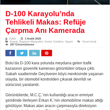
D-100 Karayolu’nda
Tehlikeli Makas: Refüje
Çarpma Anı Kamerada
Editör
3 Aralık 2025
Asayiş
,
Bugünün Manşetleri
,
Genel
,
Gündem
,
Yaşam
Yorum bırak
297 Görüntülenme
Bolu’da D-100 kara yolunda meydana gelen trafik
kazasının güvenlik kamerası görüntüleri ortaya çıktı.
Sabah saatlerinde Geçitveren köyü mevkisinde yaşanan
olayda, bir otomobil kontrolden çıkarak devrildi ve
sürücüsü yaralandı.
Görüntülerde, M.C.Ç.’nin kullandığı aracın emniyet
şeridinde ilerleyen Erkan K.’nin otomobiline makas attığı
görülüyor. Makas atan aracın çarpmasıyla direksiyon