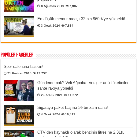
8 Ağustos 2019
7,987
En düşük memur maaşı 32 bin 960 ₺’ye yükseldi!
3 Ocak 2024
7,894
Popüler Haberler
Spor salonuna baskın!
21 Haziran 2015
13,797
Gündeme bak? Veli Ağbaba: Vergiler arttı tüketiciler
sahte rakıya yöneldi
23 Aralık 2021
11,272
Sigaraya paket başına 3₺ bir zam daha!
4 Ocak 2024
10,811
ÖTV’den kaynaklı olarak benzinin litresine 2,31₺,