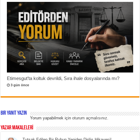
Etimesgut’ta koltuk devrildi, Sıra ihale dosyalarında mı?
3 gün önce
Bir yanıt yazın
Yorum yapabilmek için
oturum açmalısınız
.
YAZAR MAKALELERİ
Tutsak Edilen Bir Ruhun Yeniden Diriliş Hikayesi!