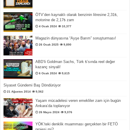
ÖTV’den kaynaklı olarak benzinin litresine 2,31₺,
motorine de 2,17₺ zam
4 Ocak 2024
10,377
Magazin dünyasına “Ayşe Barım” soruşturması!
26 Ocak 2025
9,890
ABD’li Goldman Sachs, Türk ₺’sında reel değer
kazanç sinyali!
6 Ocak 2024
9,615
Siyaset Gündemi Baş Döndürüyor
21 Ağustos 2014
9,562
Yaşam mücadelesi veren emekliler zam için bugün
Ankara’da toplanıyor
26 Mayıs 2024
9,076
YÖK’teki denklik muamması gerçekten bir FETÖ
projesi mi?