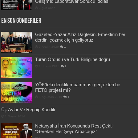
Gelişme: Laboratuvar Sonucu İddiası
3 gün önce
En Son Gönderiler
Gazeteci-Yazar Aziz Dağtekin: Emeklinin her
derdini çözmek için geliyoruz
7 Aralık 2020
1
Turan Ordusu ve Türk Birliği’ne doğru
15 Ekim 2019
1
YÖK’teki denklik muamması gerçekten bir
FETÖ projesi mi?
8 Ağustos 2019
1
Üç Aylar Ve Regaip Kandili
1 Mayıs 2014
Netanyahu İran Konusunda Rest Çekti:
“Gereken Her Şeyi Yapacağız”