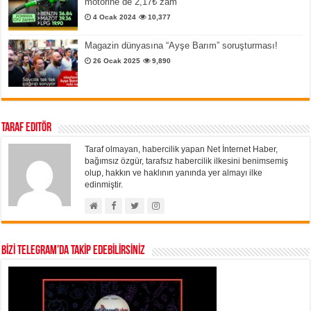
motorine de 2,17₺ zam
4 Ocak 2024
10,377
Magazin dünyasına “Ayşe Barım” soruşturması!
26 Ocak 2025
9,890
Taraf Editör
Taraf olmayan, habercilik yapan Net İnternet Haber,
bağımsız özgür, tarafsız habercilik ilkesini benimsemiş
olup, hakkın ve haklının yanında yer almayı ilke
edinmiştir.
BİZİ TELEGRAM’DA TAKİP EDEBİLİRSİNİZ