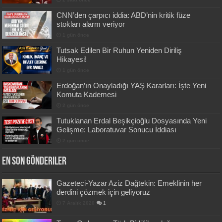
CNN’den çarpıcı iddia: ABD’nin kritik füze
stokları alarm veriyor
1 gün önce
Tutsak Edilen Bir Ruhun Yeniden Diriliş
Hikayesi!
1 gün önce
Erdoğan’ın Onayladığı YAŞ Kararları: İşte Yeni
Komuta Kademesi
2 gün önce
Tutuklanan Erdal Beşikçioğlu Dosyasında Yeni
Gelişme: Laboratuvar Sonucu İddiası
2 gün önce
En Son Gönderiler
Gazeteci-Yazar Aziz Dağtekin: Emeklinin her
derdini çözmek için geliyoruz
7 Aralık 2020
1