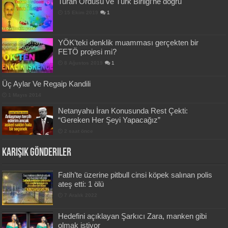
Turan Ordusu ve Türk Birliği’ne doğru
15 Ekim 2019
1
YÖK’teki denklik muamması gerçekten bir
FETÖ projesi mi?
8 Ağustos 2019
1
Üç Aylar Ve Regaip Kandili
1 Mayıs 2014
Netanyahu İran Konusunda Rest Çekti:
“Gereken Her Şeyi Yapacağız”
2 saat önce
Karışık Gönderiler
Fatih’te üzerine pitbull cinsi köpek salınan polis
ateş etti: 1 ölü
7 Aralık 2022
Hedefini açıklayan Şarkıcı Zara, manken gibi
olmak istiyor