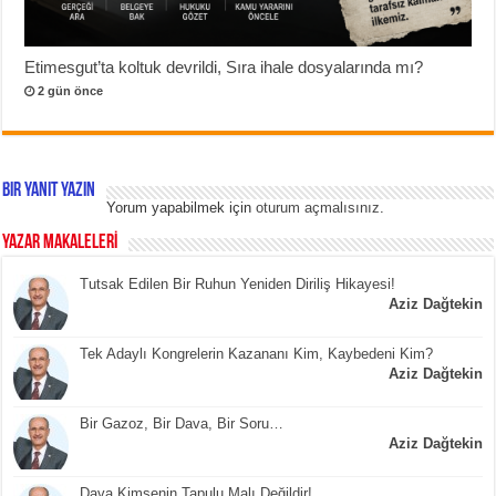
Etimesgut’ta koltuk devrildi, Sıra ihale dosyalarında mı?
2 gün önce
Bir yanıt yazın
Yorum yapabilmek için
oturum açmalısınız
.
YAZAR MAKALELERİ
Tutsak Edilen Bir Ruhun Yeniden Diriliş Hikayesi!
Aziz Dağtekin
Tek Adaylı Kongrelerin Kazananı Kim, Kaybedeni Kim?
Aziz Dağtekin
Bir Gazoz, Bir Dava, Bir Soru…
Aziz Dağtekin
Dava Kimsenin Tapulu Malı Değildir!