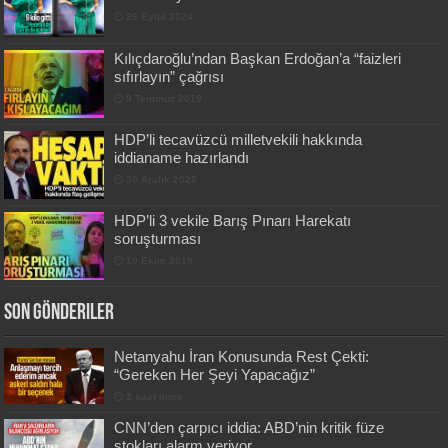
26 Eylül 2024
Kılıçdaroğlu’ndan Başkan Erdoğan’a “faizleri
sıfırlayın” çağrısı
9 Temmuz 2019
HDP’li tecavüzcü milletvekili hakkında
iddianame hazırlandı
30 Aralık 2020
HDP’li 3 vekile Barış Pınarı Harekatı
soruşturması
10 Ekim 2019
Son Gönderiler
Netanyahu İran Konusunda Rest Çekti:
“Gereken Her Şeyi Yapacağız”
2 saat önce
CNN’den çarpıcı iddia: ABD’nin kritik füze
stokları alarm veriyor