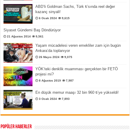
ABD’li Goldman Sachs, Türk ₺’sında reel değer
kazanç sinyali!
6 Ocak 2024
9,615
Siyaset Gündemi Baş Döndürüyor
21 Ağustos 2014
9,561
Yaşam mücadelesi veren emekliler zam için bugün
Ankara’da toplanıyor
26 Mayıs 2024
9,075
YÖK’teki denklik muamması gerçekten bir FETÖ
projesi mi?
8 Ağustos 2019
7,987
En düşük memur maaşı 32 bin 960 ₺’ye yükseldi!
3 Ocak 2024
7,893
Popüler Haberler