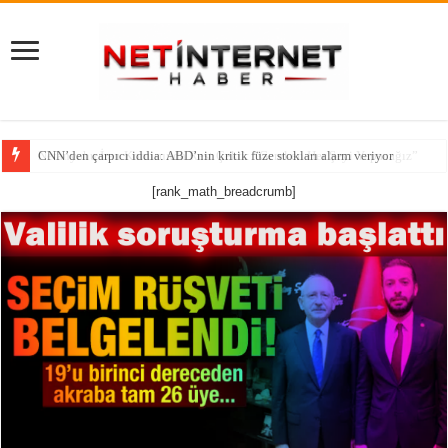
CNN’den çarpıcı iddia: ABD’nin kritik füze stokları alarm veriyor
[rank_math_breadcrumb]