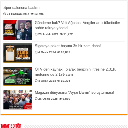
Spor salonuna baskın!
21 Haziran 2015
13,796
Gündeme bak? Veli Ağbaba: Vergiler arttı tüketiciler
sahte rakıya yöneldi
23 Aralık 2021
11,272
Sigaraya paket başına 3₺ bir zam daha!
4 Ocak 2024
10,807
ÖTV’den kaynaklı olarak benzinin litresine 2,31₺,
motorine de 2,17₺ zam
4 Ocak 2024
10,375
Magazin dünyasına “Ayşe Barım” soruşturması!
26 Ocak 2025
9,890
Taraf Editör