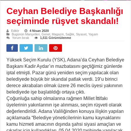
Ceyhan Belediye Başkanlığı
seçiminde rüşvet skandalı!
Editör
4 Nisan 2020
Bugünün Manşetleri
,
Genel
,
Magazin
,
Sağlık
,
Siyaset
,
Yaşam
Yorum bırak
1,511 Görüntülenme
Yüksek Seçim Kurulu (YSK), Adana’da Ceyhan Belediye
Başkanı Kadir Aydar’ın mazbatasını geçtiğimiz günlerde
iptal etmişti. Pazar günü yeniden seçim yapılacak olan
belediyede büyük bir skandal patlak verdi. 19’u birinci
derece akrabaları olmak üzere 26 meclis üyesi yakınının
belediyede işe başlatıldığı ortaya çıktı.
Çoğunluğa sahip olmalarına rağmen Millet İttifakı
üyelerinin yakınlarının işe alınması, seçim rüşveti olarak
değerlendirildi. Adana Valiliğinden konuya ilişkin yapılan
açıklamada “Belediye yöneticilerinin kamu kaynaklarını
kamu hizmeti amacının dışında şahsi siyasi amaçları ve
çıkarlar için kullandıkları, 05.04.2020 tarihinde yapılacak