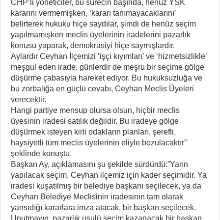
CHP’li yöneticiler, bu sürecin başında, henüz YSK
kararını vermemişken, ‘kararı tanımayacaklarını’
belirterek hukuku hiçe saydılar, şimdi de henüz seçim
yapılmamışken meclis üyelerinin iradelerini pazarlık
konusu yaparak, demokrasiyi hiçe saymışlardır.
Aylardır Ceyhan İlçemizi ‘işçi kıyımları’ ve ‘hizmetsizlikle’
meşgul eden irade, günlerdir de meşru bir seçime gölge
düşürme çabasıyla hareket ediyor. Bu hukuksuzluğa ve
bu zorbalığa en güçlü cevabı, Ceyhan Meclis Üyeleri
verecektir.
Hangi partiye mensup olursa olsun, hiçbir meclis
üyesinin iradesi satılık değildir. Bu iradeye gölge
düşürmek isteyen kirli odakların planları, şerefli,
haysiyetli tüm meclis üyelerinin eliyle bozulacaktır”
şeklinde konuştu.
Başkan Ay, açıklamasını şu şekilde sürdürdü:”Yarın
yapılacak seçim, Ceyhan ilçemiz için kader seçimidir. Ya
iradesi kuşatılmış bir belediye başkanı seçilecek, ya da
Ceyhan Belediye Meclisinin iradesinin tam olarak
yansıdığı kararlara imza atacak, bir başkan seçilecek.
Unutmayın, pazarlık usulü seçim kazanacak bir başkan,