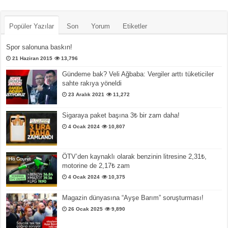
Popüler Yazılar
Son
Yorum
Etiketler
Spor salonuna baskın!
21 Haziran 2015
13,796
Gündeme bak? Veli Ağbaba: Vergiler arttı tüketiciler
sahte rakıya yöneldi
23 Aralık 2021
11,272
Sigaraya paket başına 3₺ bir zam daha!
4 Ocak 2024
10,807
ÖTV’den kaynaklı olarak benzinin litresine 2,31₺,
motorine de 2,17₺ zam
4 Ocak 2024
10,375
Magazin dünyasına “Ayşe Barım” soruşturması!
26 Ocak 2025
9,890