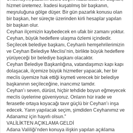
hizmet üretemez. İradesi kuşatılmış bir başkanın,
meşruluğuna gölge düşer. Bir gün pazarlık konusu olan
bir başkan, her süreçte üzerinden kirli hesaplar yapılan
bir başkan olur.
Ceyhan ilçemizin kaybedecek en ufak bir zamanı yoktur.
Ceyhan, büyük hedeflere ulaşma özlemi içindedir.
Seçilecek belediye başkanı, Ceyhanlı hemşehrilerimizin
ve Ceyhan Belediye Meclisi’nin, birlikte büyük hedeflere
yürüyeceği bir belediye başkanı olacaktır.
Ceyhan Belediye Başkanlığına, vatandaşımızı kapı kapı
dolaşacak, ilçemize büyük hizmetler yapacak, her bir
meclis üyemize hak ettiği kıymeti verecek bir belediye
başkanının seçileceğine, inancımız tamdır.
Ceyhan’ı seven, dürüst, hiçbir tehdide boyun eğmeyecek
meclis üyelerine güveniyoruz. Onların hür irade ve
ferasetle ortaya koyacağı tavır güçlü bir Ceyhan’ı inşa
edecek. Yarın yapılacak seçim, şimdiden Ceyhanımız ve
Adanamız için hayırlı olsun.”
VALİLİKTEN AÇIKLAMA GELDİ
Adana Valiliği’nden konuya ilişkin yapılan açıklama