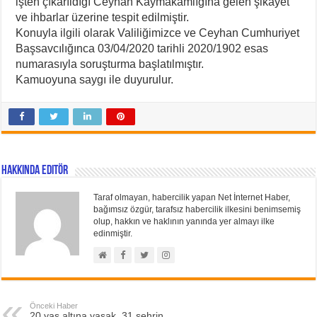
işten çıkarıldığı Ceyhan Kaymakamlığına gelen şikayet
ve ihbarlar üzerine tespit edilmiştir.
Konuyla ilgili olarak Valiliğimizce ve Ceyhan Cumhuriyet
Başsavcılığınca 03/04/2020 tarihli 2020/1902 esas
numarasıyla soruşturma başlatılmıştır.
Kamuoyuna saygı ile duyurulur.
Hakkında Editör
Taraf olmayan, habercilik yapan Net İnternet Haber,
bağımsız özgür, tarafsız habercilik ilkesini benimsemiş
olup, hakkın ve haklının yanında yer almayı ilke
edinmiştir.
Önceki Haber
20 yaş altına yasak, 31 şehrin