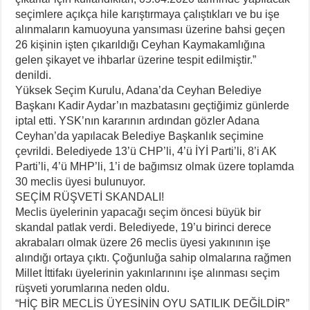
seçimlere açıkça hile karıştırmaya çalıştıkları ve bu işe
alınmaların kamuoyuna yansıması üzerine bahsi geçen
26 kişinin işten çıkarıldığı Ceyhan Kaymakamlığına
gelen şikayet ve ihbarlar üzerine tespit edilmiştir.”
denildi.
Yüksek Seçim Kurulu, Adana’da Ceyhan Belediye
Başkanı Kadir Aydar’ın mazbatasını geçtiğimiz günlerde
iptal etti. YSK’nın kararının ardından gözler Adana
Ceyhan’da yapılacak Belediye Başkanlık seçimine
çevrildi. Belediyede 13’ü CHP’li, 4’ü İYİ Parti’li, 8’i AK
Parti’li, 4’ü MHP’li, 1’i de bağımsız olmak üzere toplamda
30 meclis üyesi bulunuyor.
SEÇİM RÜŞVETİ SKANDALI!
Meclis üyelerinin yapacağı seçim öncesi büyük bir
skandal patlak verdi. Belediyede, 19’u birinci derece
akrabaları olmak üzere 26 meclis üyesi yakınının işe
alındığı ortaya çıktı. Çoğunluğa sahip olmalarına rağmen
Millet İttifakı üyelerinin yakınlarınını işe alınması seçim
rüşveti yorumlarına neden oldu.
“HİÇ BİR MECLİS ÜYESİNİN OYU SATILIK DEĞİLDİR”