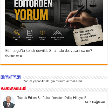
Etimesgut’ta koltuk devrildi, Sıra ihale dosyalarında mı?
3 gün önce
Bir yanıt yazın
Yorum yapabilmek için
oturum açmalısınız
.
YAZAR MAKALELERİ
Tutsak Edilen Bir Ruhun Yeniden Diriliş Hikayesi!
Aziz Dağtekin