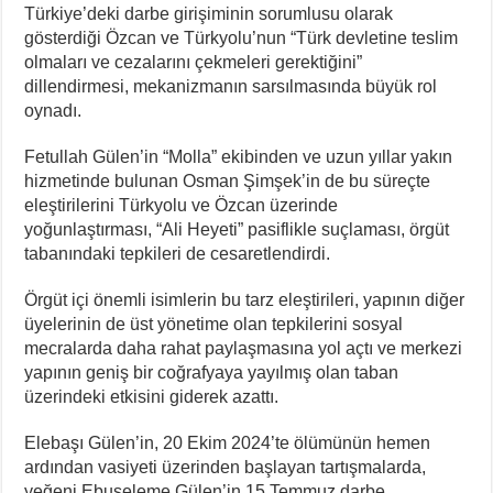
Türkiye’deki darbe girişiminin sorumlusu olarak
gösterdiği Özcan ve Türkyolu’nun “Türk devletine teslim
olmaları ve cezalarını çekmeleri gerektiğini”
dillendirmesi, mekanizmanın sarsılmasında büyük rol
oynadı.
Fetullah Gülen’in “Molla” ekibinden ve uzun yıllar yakın
hizmetinde bulunan Osman Şimşek’in de bu süreçte
eleştirilerini Türkyolu ve Özcan üzerinde
yoğunlaştırması, “Ali Heyeti” pasiflikle suçlaması, örgüt
tabanındaki tepkileri de cesaretlendirdi.
Örgüt içi önemli isimlerin bu tarz eleştirileri, yapının diğer
üyelerinin de üst yönetime olan tepkilerini sosyal
mecralarda daha rahat paylaşmasına yol açtı ve merkezi
yapının geniş bir coğrafyaya yayılmış olan taban
üzerindeki etkisini giderek azattı.
Elebaşı Gülen’in, 20 Ekim 2024’te ölümünün hemen
ardından vasiyeti üzerinden başlayan tartışmalarda,
yeğeni Ebuseleme Gülen’in 15 Temmuz darbe