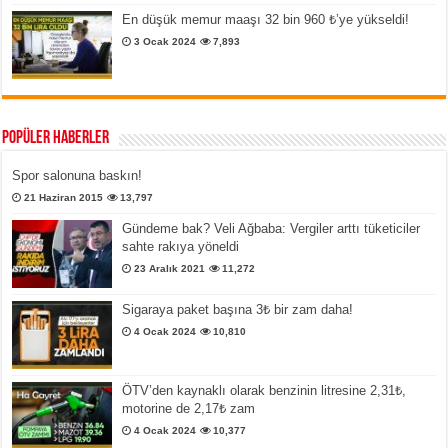
En düşük memur maaşı 32 bin 960 ₺’ye yükseldi!
3 Ocak 2024
7,893
Popüler Haberler
Spor salonuna baskın!
21 Haziran 2015
13,797
Gündeme bak? Veli Ağbaba: Vergiler arttı tüketiciler
sahte rakıya yöneldi
23 Aralık 2021
11,272
Sigaraya paket başına 3₺ bir zam daha!
4 Ocak 2024
10,810
ÖTV’den kaynaklı olarak benzinin litresine 2,31₺,
motorine de 2,17₺ zam
4 Ocak 2024
10,377