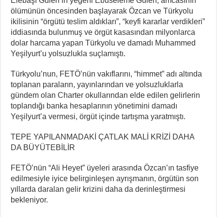
Elebaşı Gülen’in yeğeni Ebuseleme Gülen, amcasının
ölümünün öncesinden başlayarak Özcan ve Türkyolu
ikilisinin “örgütü teslim aldıkları”, “keyfi kararlar verdikleri”
iddiasında bulunmuş ve örgüt kasasından milyonlarca
dolar harcama yapan Türkyolu ve damadı Muhammed
Yeşilyurt’u yolsuzlukla suçlamıştı.
Türkyolu’nun, FETÖ’nün vakıflarını, “himmet” adı altında
toplanan paraların, yayınlarından ve yolsuzluklarla
gündem olan Charter okullarından elde edilen gelirlerin
toplandığı banka hesaplarının yönetimini damadı
Yeşilyurt’a vermesi, örgüt içinde tartışma yaratmıştı.
TEPE YAPILANMADAKİ ÇATLAK MALİ KRİZİ DAHA
DA BÜYÜTEBİLİR
FETÖ’nün “Ali Heyet” üyeleri arasında Özcan’ın tasfiye
edilmesiyle iyice belirginleşen ayrışmanın, örgütün son
yıllarda daralan gelir krizini daha da derinleştirmesi
bekleniyor.