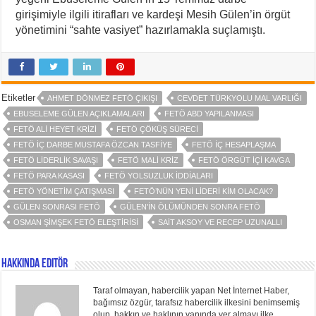
girişimiyle ilgili itirafları ve kardeşi Mesih Gülen’in örgüt
yönetimini “sahte vasiyet” hazırlamakla suçlamıştı.
Etiketler
AHMET DÖNMEZ FETÖ ÇIKIŞI
CEVDET TÜRKYOLU MAL VARLIĞI
EBUSELEME GÜLEN AÇIKLAMALARI
FETÖ ABD YAPILANMASI
FETÖ ALI HEYET KRIZI
FETÖ ÇÖKÜŞ SÜRECI
FETÖ IÇ DARBE MUSTAFA ÖZCAN TASFIYE
FETÖ IÇ HESAPLAŞMA
FETÖ LIDERLIK SAVAŞI
FETÖ MALI KRIZ
FETÖ ÖRGÜT IÇI KAVGA
FETÖ PARA KASASI
FETÖ YOLSUZLUK IDDIALARI
FETÖ YÖNETIM ÇATIŞMASI
FETÖ’NÜN YENI LIDERI KIM OLACAK?
GÜLEN SONRASI FETÖ
GÜLEN’IN ÖLÜMÜNDEN SONRA FETÖ
OSMAN ŞIMŞEK FETÖ ELEŞTIRISI
SAIT AKSOY VE RECEP UZUNALLI
Hakkında Editör
Taraf olmayan, habercilik yapan Net İnternet Haber,
bağımsız özgür, tarafsız habercilik ilkesini benimsemiş
olup, hakkın ve haklının yanında yer almayı ilke