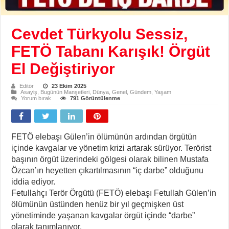
Cevdet Türkyolu Sessiz,
FETÖ Tabanı Karışık! Örgüt
El Değiştiriyor
Editör
23 Ekim 2025
Asayiş
,
Bugünün Manşetleri
,
Dünya
,
Genel
,
Gündem
,
Yaşam
Yorum bırak
791 Görüntülenme
FETÖ elebaşı Gülen’in ölümünün ardından örgütün
içinde kavgalar ve yönetim krizi artarak sürüyor. Terörist
başının örgüt üzerindeki gölgesi olarak bilinen Mustafa
Özcan’ın heyetten çıkartılmasının “iç darbe” olduğunu
iddia ediyor.
Fetullahçı Terör Örgütü (FETÖ) elebaşı Fetullah Gülen’in
ölümünün üstünden henüz bir yıl geçmişken üst
yönetiminde yaşanan kavgalar örgüt içinde “darbe”
olarak tanımlanıyor.