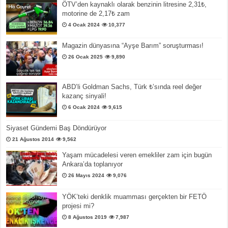
ÖTV’den kaynaklı olarak benzinin litresine 2,31₺,
motorine de 2,17₺ zam
4 Ocak 2024
10,377
Magazin dünyasına “Ayşe Barım” soruşturması!
26 Ocak 2025
9,890
ABD’li Goldman Sachs, Türk ₺’sında reel değer
kazanç sinyali!
6 Ocak 2024
9,615
Siyaset Gündemi Baş Döndürüyor
21 Ağustos 2014
9,562
Yaşam mücadelesi veren emekliler zam için bugün
Ankara’da toplanıyor
26 Mayıs 2024
9,076
YÖK’teki denklik muamması gerçekten bir FETÖ
projesi mi?
8 Ağustos 2019
7,987