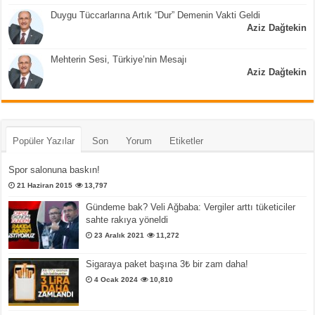
Duygu Tüccarlarına Artık “Dur” Demenin Vakti Geldi
Aziz Dağtekin
Mehterin Sesi, Türkiye’nin Mesajı
Aziz Dağtekin
Popüler Yazılar
Son
Yorum
Etiketler
Spor salonuna baskın!
21 Haziran 2015
13,797
Gündeme bak? Veli Ağbaba: Vergiler arttı tüketiciler
sahte rakıya yöneldi
23 Aralık 2021
11,272
Sigaraya paket başına 3₺ bir zam daha!
4 Ocak 2024
10,810