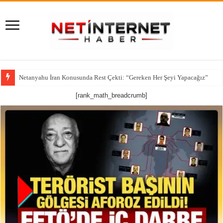
CNN’den çarpıcı iddia: ABD’nin kritik füze stokları alarm veriyor
[rank_math_breadcrumb]