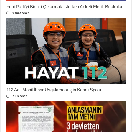
Yeni Parti’yi Birinci Çıkarmak İsterken Anketi Eksik Bıraktılar!
18 saat önce
112 Acil Mobil İhbar Uygulaması İçin Kamu Spotu
1 gün önce