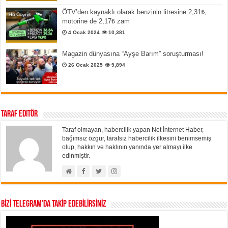
ÖTV’den kaynaklı olarak benzinin litresine 2,31₺,
motorine de 2,17₺ zam
4 Ocak 2024
10,381
Magazin dünyasına “Ayşe Barım” soruşturması!
26 Ocak 2025
9,894
Taraf Editör
Taraf olmayan, habercilik yapan Net İnternet Haber,
bağımsız özgür, tarafsız habercilik ilkesini benimsemiş
olup, hakkın ve haklının yanında yer almayı ilke
edinmiştir.
BİZİ TELEGRAM’DA TAKİP EDEBİLİRSİNİZ