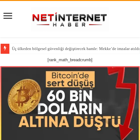
Üç ülkeden bölgesel güvenliği değiştirecek hamle: Mekke’de imzalar atıldı
[rank_math_breadcrumb]