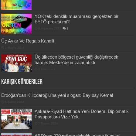
YÖK’teki denklik muamması gerçekten bir
FETÖ projesi mi?
8 Ağustos 2019
1
Üç Aylar Ve Regaip Kandili
1 Mayıs 2014
Üç ülkeden bölgesel güvenliği değiştirecek
hamle: Mekke’de imzalar atıldı
3 saat önce
Karışık Gönderiler
Erdoğan’dan Kılıçdaroğlu’na yeni slogan: Bay bay Kemal
1 Şubat 2023
Ankara-Riyad Hattında Yeni Dönem: Diplomatik
Pasaportlara Vize Yok
7 Mayıs 2026
ABD’den 320 milyon dolarlık yüzen fiyasko!