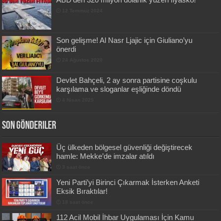
12 Temmuz 2024
Son gelişme! Al Nasr Ljajic için Giuliano’yu
önerdi
24 Ağustos 2020
Devlet Bahçeli, 2 ay sonra partisine coşkulu
karşılama ve sloganlar eşliğinde döndü
4 Nisan 2025
Son Gönderiler
Üç ülkeden bölgesel güvenliği değiştirecek
hamle: Mekke’de imzalar atıldı
3 saat önce
Yeni Parti’yi Birinci Çıkarmak İsterken Anketi
Eksik Bıraktılar!
18 saat önce
112 Acil Mobil İhbar Uygulaması İçin Kamu