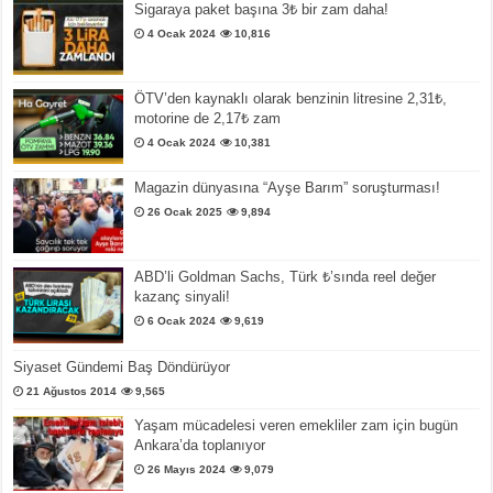
Sigaraya paket başına 3₺ bir zam daha!
4 Ocak 2024
10,816
ÖTV’den kaynaklı olarak benzinin litresine 2,31₺,
motorine de 2,17₺ zam
4 Ocak 2024
10,381
Magazin dünyasına “Ayşe Barım” soruşturması!
26 Ocak 2025
9,894
ABD’li Goldman Sachs, Türk ₺’sında reel değer
kazanç sinyali!
6 Ocak 2024
9,619
Siyaset Gündemi Baş Döndürüyor
21 Ağustos 2014
9,565
Yaşam mücadelesi veren emekliler zam için bugün
Ankara’da toplanıyor
26 Mayıs 2024
9,079