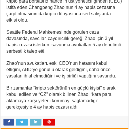
kripto para borsası Binance’in üst yöneticiliğinden (CEO)
istifa eden Changpeng Zhao’nun 4 ay hapis cezasına
çarptırılmasının da kripto dünyasında sert satışlarda
etkisi oldu.
Seattle Federal Mahkemesi’nde görülen ceza
davasında, savcılar, caydırıcılık gereği Zhao için 3 yıl
hapis cezası isterken, savunma avukatları 5 ay denetimli
serbestlik talep etti.
Zhao’nun avukatları, eski CEO’nun hatasını kabul
ettiğini, ABD’ye gönüllü olarak geldiğini, daha önce
yasaları ihlal etmediğini ve iş birliği yaptığını savundu.
Bir zamanlar “kripto sektörünün en güçlü kişisi” olarak
kabul edilen ve “CZ” olarak bilinen Zhao, “kara para
aklamaya karşı yeterli korumayı sağlamadığı”
gerekçesiyle 4 ay hapis cezası aldı.