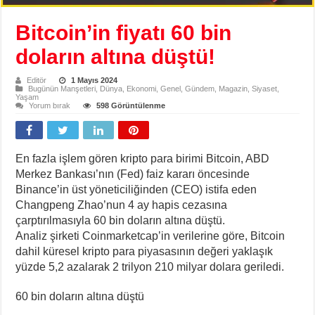
Bitcoin’in fiyatı 60 bin
doların altına düştü!
Editör
1 Mayıs 2024
Bugünün Manşetleri
,
Dünya
,
Ekonomi
,
Genel
,
Gündem
,
Magazin
,
Siyaset
,
Yaşam
Yorum bırak
598 Görüntülenme
En fazla işlem gören kripto para birimi Bitcoin, ABD
Merkez Bankası’nın (Fed) faiz kararı öncesinde
Binance’in üst yöneticiliğinden (CEO) istifa eden
Changpeng Zhao’nun 4 ay hapis cezasına
çarptırılmasıyla 60 bin doların altına düştü.
Analiz şirketi Coinmarketcap’in verilerine göre, Bitcoin
dahil küresel kripto para piyasasının değeri yaklaşık
yüzde 5,2 azalarak 2 trilyon 210 milyar dolara geriledi.
60 bin doların altına düştü