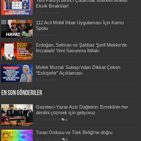
Yeni Parti’yi Birinci Çıkarmak İsterken Anketi
Eksik Bıraktılar!
18 saat önce
112 Acil Mobil İhbar Uygulaması İçin Kamu
Spotu
1 gün önce
Erdoğan, Selman ve Şahbaz Şerif Mekke’de
İmzaladı! Yeni Savunma İttifakı
1 gün önce
Melek Mızrak Subaşı’ndan Dikkat Çeken
“Eskişehir” Açıklaması
2 gün önce
En Son Gönderiler
Gazeteci-Yazar Aziz Dağtekin: Emeklinin her
derdini çözmek için geliyoruz
7 Aralık 2020
1
Turan Ordusu ve Türk Birliği’ne doğru
15 Ekim 2019
1