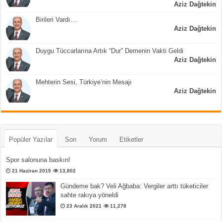
Aziz Dağtekin
Birileri Vardı…
Aziz Dağtekin
Duygu Tüccarlarına Artık “Dur” Demenin Vakti Geldi
Aziz Dağtekin
Mehterin Sesi, Türkiye’nin Mesajı
Aziz Dağtekin
Popüler Yazılar
Son
Yorum
Etiketler
Spor salonuna baskın!
21 Haziran 2015
13,802
Gündeme bak? Veli Ağbaba: Vergiler arttı tüketiciler
sahte rakıya yöneldi
23 Aralık 2021
11,278