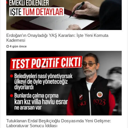
Erdoğan’ın Onayladığı YAŞ Kararları: İşte Yeni Komuta
Kademesi
4 gün önce
Tutuklanan Erdal Beşikçioğlu Dosyasında Yeni Gelişme:
Laboratuvar Sonucu İddiası