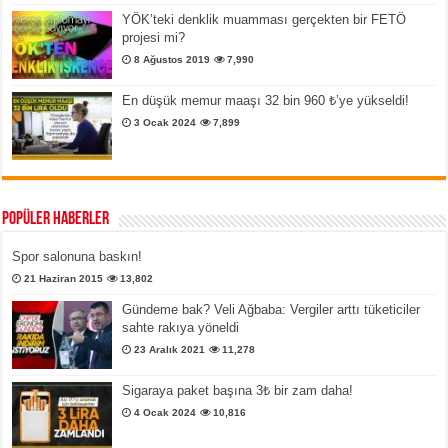
YÖK’teki denklik muamması gerçekten bir FETÖ
projesi mi?
8 Ağustos 2019
7,990
En düşük memur maaşı 32 bin 960 ₺’ye yükseldi!
3 Ocak 2024
7,899
Popüler Haberler
Spor salonuna baskın!
21 Haziran 2015
13,802
Gündeme bak? Veli Ağbaba: Vergiler arttı tüketiciler
sahte rakıya yöneldi
23 Aralık 2021
11,278
Sigaraya paket başına 3₺ bir zam daha!
4 Ocak 2024
10,816