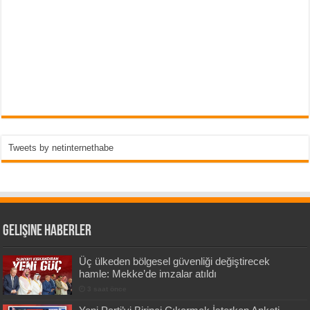
Tweets by netinternethabe
Gelişine Haberler
Üç ülkeden bölgesel güvenliği değiştirecek
hamle: Mekke’de imzalar atıldı
3 saat önce