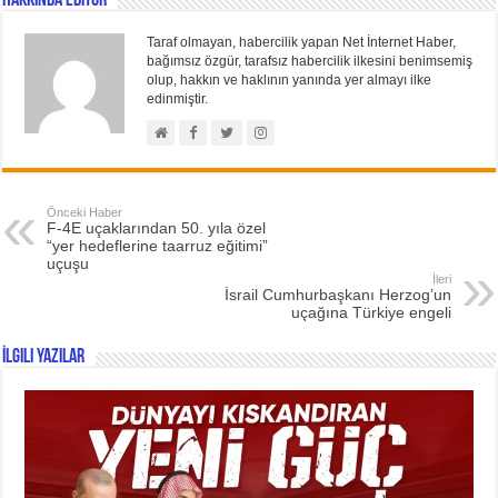
Hakkında Editör
Taraf olmayan, habercilik yapan Net İnternet Haber,
bağımsız özgür, tarafsız habercilik ilkesini benimsemiş
olup, hakkın ve haklının yanında yer almayı ilke
edinmiştir.
Önceki Haber
F-4E uçaklarından 50. yıla özel
“yer hedeflerine taarruz eğitimi”
uçuşu
İleri
İsrail Cumhurbaşkanı Herzog’un
uçağına Türkiye engeli
İlgili Yazılar