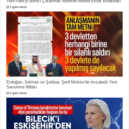
Yeni Parti’yi Birinci Çıkarmak İsterken Anketi Eksik Bıraktılar!
1 gün önce
Erdoğan, Selman ve Şahbaz Şerif Mekke’de İmzaladı! Yeni
Savunma İttifakı
1 gün önce