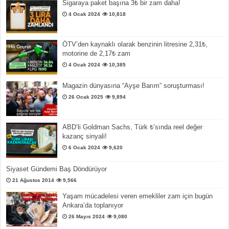
Sigaraya paket başına 3₺ bir zam daha!
4 Ocak 2024
10,818
ÖTV’den kaynaklı olarak benzinin litresine 2,31₺,
motorine de 2,17₺ zam
4 Ocak 2024
10,385
Magazin dünyasına “Ayşe Barım” soruşturması!
26 Ocak 2025
9,894
ABD’li Goldman Sachs, Türk ₺’sında reel değer
kazanç sinyali!
6 Ocak 2024
9,620
Siyaset Gündemi Baş Döndürüyor
21 Ağustos 2014
9,566
Yaşam mücadelesi veren emekliler zam için bugün
Ankara’da toplanıyor
26 Mayıs 2024
9,080