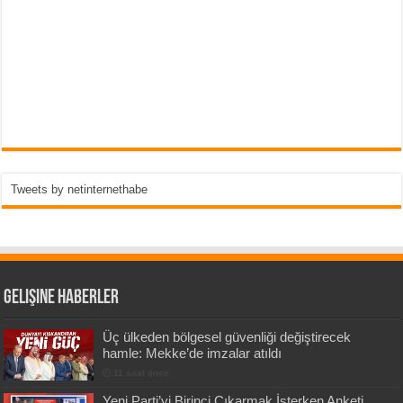
Tweets by netinternethabe
Gelişine Haberler
Üç ülkeden bölgesel güvenliği değiştirecek
hamle: Mekke’de imzalar atıldı
11 saat önce
Yeni Parti’yi Birinci Çıkarmak İsterken Anketi