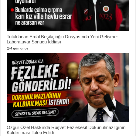
Tutuklanan Erdal Beşikçioğlu Dosyasında Yeni Gelişme:
Laboratuvar Sonucu İddiası
4 gün önce
Özgür Özel Hakkında Rüşvet Fezlekesi! Dokunulmazlığının
Kaldırılması Talep Edildi