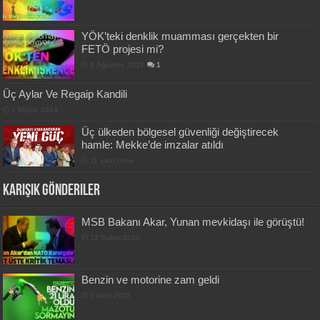
YÖK’teki denklik muamması gerçekten bir
FETÖ projesi mi?
8 Ağustos 2019
1
Üç Aylar Ve Regaip Kandili
1 Mayıs 2014
Üç ülkeden bölgesel güvenliği değiştirecek
hamle: Mekke’de imzalar atıldı
11 saat önce
Karışık Gönderiler
MSB Bakanı Akar, Yunan mevkidaşı ile görüştü!
12 Şubat 2020
Benzin ve motorine zam geldi
9 Mart 2022