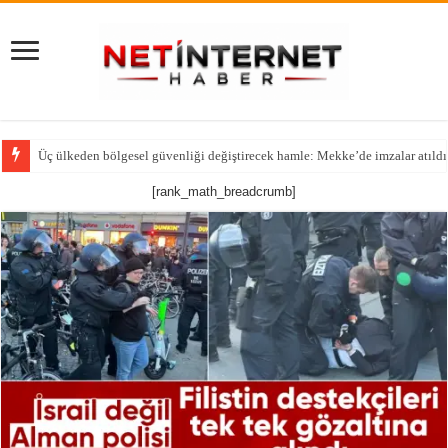
Üç ülkeden bölgesel güvenliği değiştirecek hamle: Mekke’de imzalar atıldı
[rank_math_breadcrumb]