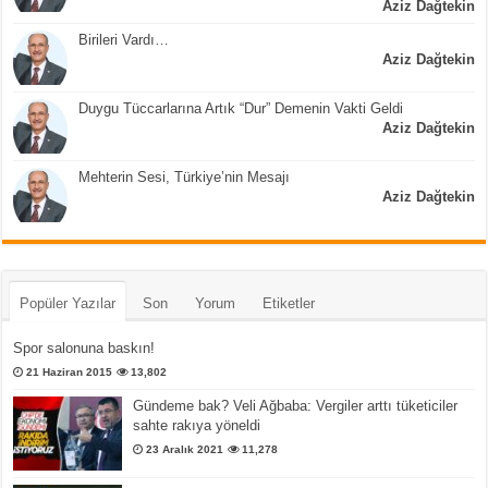
Aziz Dağtekin
Birileri Vardı…
Aziz Dağtekin
Duygu Tüccarlarına Artık “Dur” Demenin Vakti Geldi
Aziz Dağtekin
Mehterin Sesi, Türkiye’nin Mesajı
Aziz Dağtekin
Popüler Yazılar
Son
Yorum
Etiketler
Spor salonuna baskın!
21 Haziran 2015
13,802
Gündeme bak? Veli Ağbaba: Vergiler arttı tüketiciler
sahte rakıya yöneldi
23 Aralık 2021
11,278