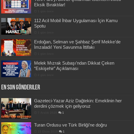
Eksik Bıraktılar!
1 gün önce
112 Acil Mobil İhbar Uygulaması İçin Kamu
Spotu
1 gün önce
Erdoğan, Selman ve Şahbaz Şerif Mekke’de
İmzaladı! Yeni Savunma İttifakı
1 gün önce
Melek Mızrak Subaşı’ndan Dikkat Çeken
“Eskişehir” Açıklaması
2 gün önce
En Son Gönderiler
Gazeteci-Yazar Aziz Dağtekin: Emeklinin her
derdini çözmek için geliyoruz
7 Aralık 2020
1
Turan Ordusu ve Türk Birliği’ne doğru
15 Ekim 2019
1