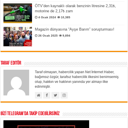
ÖTV’den kaynaklı olarak benzinin litresine 2,31₺,
motorine de 2,17₺ zam
4 Ocak 2024
10,385
Magazin dünyasına “Ayşe Barım” soruşturması!
26 Ocak 2025
9,894
Taraf Editör
Taraf olmayan, habercilik yapan Net İnternet Haber,
bağımsız özgür, tarafsız habercilik ilkesini benimsemiş
olup, hakkın ve haklının yanında yer almayı ilke
edinmiştir.
BİZİ TELEGRAM’DA TAKİP EDEBİLİRSİNİZ