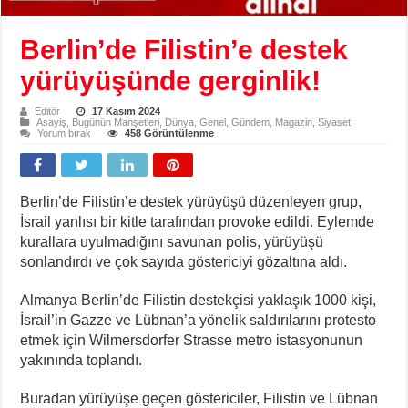
Berlin’de Filistin’e destek
yürüyüşünde gerginlik!
Editör
17 Kasım 2024
Asayiş
,
Bugünün Manşetleri
,
Dünya
,
Genel
,
Gündem
,
Magazin
,
Siyaset
Yorum bırak
458 Görüntülenme
Berlin’de Filistin’e destek yürüyüşü düzenleyen grup,
İsrail yanlısı bir kitle tarafından provoke edildi. Eylemde
kurallara uyulmadığını savunan polis, yürüyüşü
sonlandırdı ve çok sayıda göstericiyi gözaltına aldı.
Almanya Berlin’de Filistin destekçisi yaklaşık 1000 kişi,
İsrail’in Gazze ve Lübnan’a yönelik saldırılarını protesto
etmek için Wilmersdorfer Strasse metro istasyonunun
yakınında toplandı.
Buradan yürüyüşe geçen göstericiler, Filistin ve Lübnan