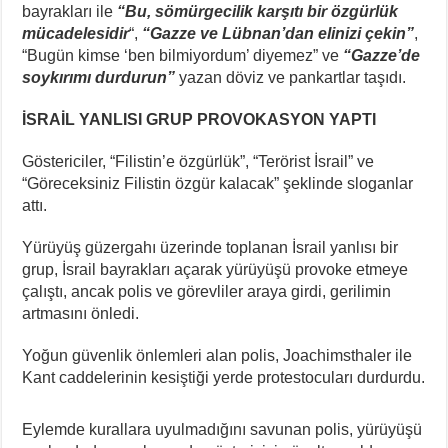
bayrakları ile
“Bu, sömürgecilik karşıtı bir özgürlük
mücadelesidir
“,
“Gazze ve Lübnan’dan elinizi çekin”
,
“Bugün kimse ‘ben bilmiyordum’ diyemez” ve
“Gazze’de
soykırımı durdurun”
yazan döviz ve pankartlar taşıdı.
İSRAİL YANLISI GRUP PROVOKASYON YAPTI
Göstericiler, “Filistin’e özgürlük”, “Terörist İsrail” ve
“Göreceksiniz Filistin özgür kalacak” şeklinde sloganlar
attı.
Yürüyüş güzergahı üzerinde toplanan İsrail yanlısı bir
grup, İsrail bayrakları açarak yürüyüşü provoke etmeye
çalıştı, ancak polis ve görevliler araya girdi, gerilimin
artmasını önledi.
Yoğun güvenlik önlemleri alan polis, Joachimsthaler ile
Kant caddelerinin kesiştiği yerde protestocuları durdurdu.
Eylemde kurallara uyulmadığını savunan polis, yürüyüşü