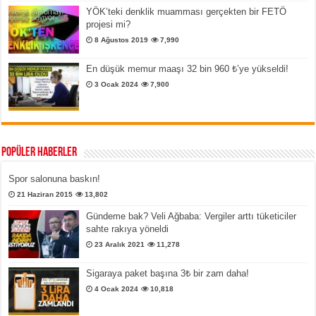
YÖK’teki denklik muamması gerçekten bir FETÖ
projesi mi?
8 Ağustos 2019
7,990
En düşük memur maaşı 32 bin 960 ₺’ye yükseldi!
3 Ocak 2024
7,900
Popüler Haberler
Spor salonuna baskın!
21 Haziran 2015
13,802
Gündeme bak? Veli Ağbaba: Vergiler arttı tüketiciler
sahte rakıya yöneldi
23 Aralık 2021
11,278
Sigaraya paket başına 3₺ bir zam daha!
4 Ocak 2024
10,818