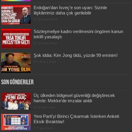
Erdoğan’dan İsveç’e son uyarı: Sizinle
ilişkilerimiz daha çok gerilebilir
15 Ocak 2023
Sözleşmeliye kadro verilmesini öngören kanun
teklifi yasalaştı
19 Ocak 2023
Şok iddia: Kim Jong öldü, yüzde 99 eminim!
1 Mayıs 2020
Son Gönderiler
Üç ülkeden bölgesel güvenliği değiştirecek
hamle: Mekke’de imzalar atıldı
11 saat önce
Yeni Parti’yi Birinci Çıkarmak İsterken Anketi
Eksik Bıraktılar!
1 gün önce