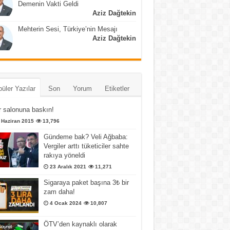
Demenin Vakti Geldi
Aziz Dağtekin
Mehterin Sesi, Türkiye’nin Mesajı
Aziz Dağtekin
üler Yazılar
Son
Yorum
Etiketler
 salonuna baskın!
 Haziran 2015
13,796
Gündeme bak? Veli Ağbaba:
Vergiler arttı tüketiciler sahte
rakıya yöneldi
23 Aralık 2021
11,271
Sigaraya paket başına 3₺ bir
zam daha!
4 Ocak 2024
10,807
ÖTV’den kaynaklı olarak