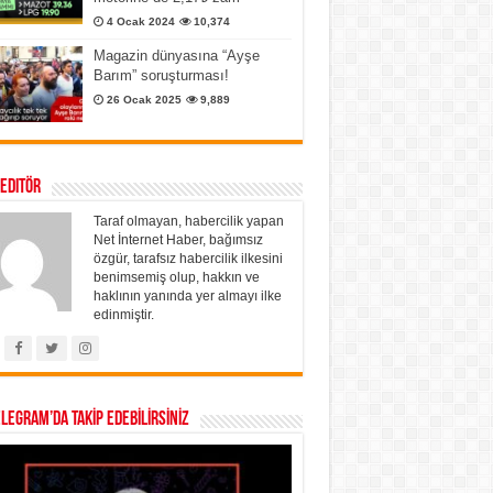
4 Ocak 2024
10,374
Magazin dünyasına “Ayşe
Barım” soruşturması!
26 Ocak 2025
9,889
 Editör
Taraf olmayan, habercilik yapan
Net İnternet Haber, bağımsız
özgür, tarafsız habercilik ilkesini
benimsemiş olup, hakkın ve
haklının yanında yer almayı ilke
edinmiştir.
ELEGRAM’DA TAKİP EDEBİLİRSİNİZ