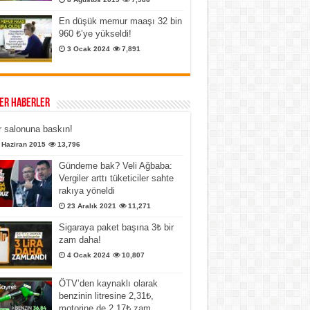
En düşük memur maaşı 32 bin
960 ₺’ye yükseldi!
3 Ocak 2024
7,891
er Haberler
 salonuna baskın!
 Haziran 2015
13,796
Gündeme bak? Veli Ağbaba:
Vergiler arttı tüketiciler sahte
rakıya yöneldi
23 Aralık 2021
11,271
Sigaraya paket başına 3₺ bir
zam daha!
4 Ocak 2024
10,807
ÖTV’den kaynaklı olarak
benzinin litresine 2,31₺,
motorine de 2,17₺ zam