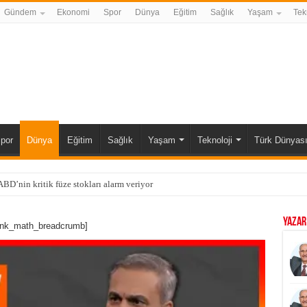
Gündem
Ekonomi
Spor
Dünya
Eğitim
Sağlık
Yaşam
Tek
por
Dünya
Eğitim
Sağlık
Yaşam
Teknoloji
Türk Dünyas
BD’nin kritik füze stokları alarm veriyor
YAZAR
ank_math_breadcrumb]