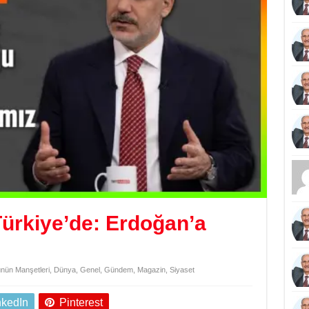
Türkiye’de: Erdoğan’a
nün Manşetleri
,
Dünya
,
Genel
,
Gündem
,
Magazin
,
Siyaset
nkedIn
Pinterest