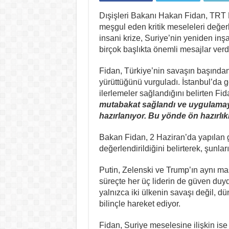
Dışişleri Bakanı Hakan Fidan, TRT 
meşgul eden kritik meseleleri değe
insani krize, Suriye’nin yeniden in
birçok başlıkta önemli mesajlar verd
Fidan, Türkiye’nin savaşın başında
yürüttüğünü vurguladı. İstanbul’da 
ilerlemeler sağlandığını belirten Fi
mutabakat sağlandı ve uygulamaya 
hazırlanıyor. Bu yönde ön hazırlıkl
Bakan Fidan, 2 Haziran’da yapılan g
değerlendirildiğini belirterek, şunları
Putin, Zelenski ve Trump’ın aynı ma
süreçte her üç liderin de güven d
yalnızca iki ülkenin savaşı değil, dü
bilinçle hareket ediyor.
Fidan, Suriye meselesine ilişkin ise 