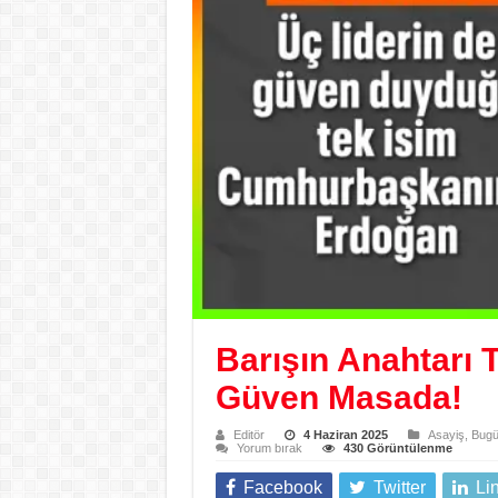
Barışın Anahtarı 
Güven Masada!
Editör
4 Haziran 2025
Asayiş
,
Bugü
Yorum bırak
430 Görüntülenme
Facebook
Twitter
Li