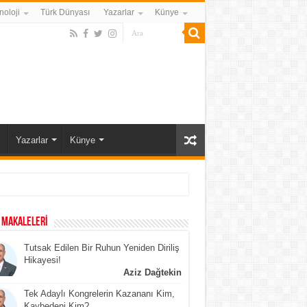
noloji
Türk Dünyası
Yazarlar
Künye
ı
Yazarlar
Künye
 MAKALELERİ
Tutsak Edilen Bir Ruhun Yeniden Diriliş
Hikayesi!
Aziz Dağtekin
Tek Adaylı Kongrelerin Kazananı Kim,
Kaybedeni Kim?