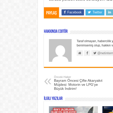
Facebook
Twitter
Paylaş
Hakkında Editör
Taraf olmayan, habercilik y
benimsemiş olup, hakkın ve
@netintern
Önceki Haber
Bayram Öncesi Çifte Akaryakıt
Müjdesi: Motorin ve LPG’ye
Büyük İndirim!
İlgili Yazılar