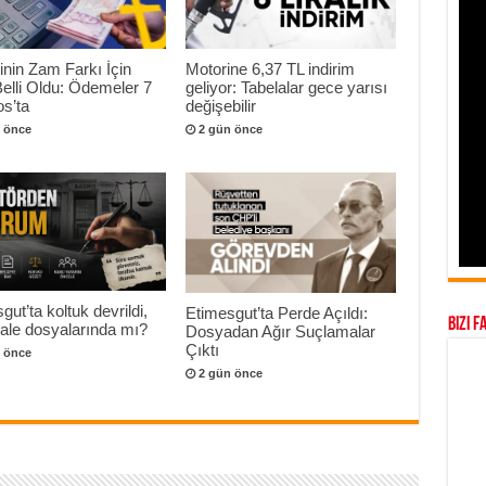
nin Zam Farkı İçin
Motorine 6,37 TL indirim
Belli Oldu: Ödemeler 7
geliyor: Tabelalar gece yarısı
s’ta
değişebilir
 önce
2 gün önce
gut’ta koltuk devrildi,
Etimesgut’ta Perde Açıldı:
Bizi F
hale dosyalarında mı?
Dosyadan Ağır Suçlamalar
Çıktı
 önce
2 gün önce