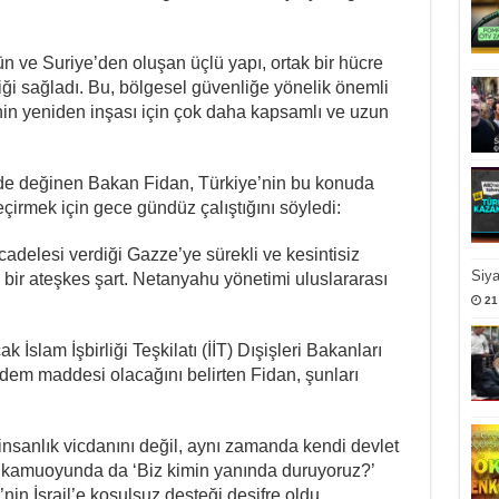
 ve Suriye’den oluşan üçlü yapı, ortak bir hücre
iği sağladı. Bu, bölgesel güvenliğe yönelik önemli
nin yeniden inşası için çok daha kapsamlı ve uzun
de değinen Bakan Fidan, Türkiye’nin bu konuda
irmek için gece gündüz çalıştığını söyledi:
adelesi verdiği Gazze’ye sürekli ve kesintisiz
Siy
ı bir ateşkes şart. Netanyahu yönetimi uluslararası
21
 İslam İşbirliği Teşkilatı (İİT) Dışişleri Bakanları
ndem maddesi olacağını belirten Fidan, şunları
ca insanlık vicdanını değil, aynı zamanda kendi devlet
atı kamuoyunda da ‘Biz kimin yanında duruyoruz?’
in İsrail’e koşulsuz desteği deşifre oldu