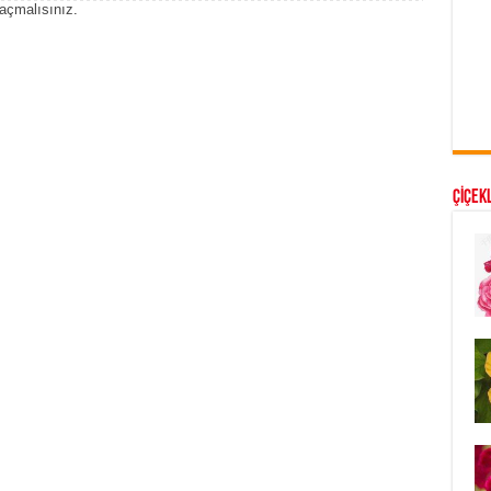
açmalısınız
.
ÇİÇEKL