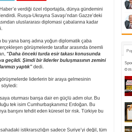
Haber’e verdiği özel röportajda, dünya gündemini
rlendirdi. Rusya-Ukrayna Savaşı’ndan Gazze’deki
şasından uluslararası diplomasi çabalarına kadar
i.
n bu yana barış adına yoğun diplomatik çaba
gerçekleşen görüşmelerde taraflar arasında önemli
Pop
dan,
“Daha önceki turda esir takası konusunda
geçildi. Şimdi bir liderler buluşmasının zemini
Spor
arımızı yaptık”
dedi.
21
örüşmelerde liderlerin bir araya gelmesinin
 söyledi:
saya oturması barışa dair en güçlü adım olur. Bu
uyduğu tek isim Cumhurbaşkanımız Erdoğan. Bu
nya barışını tehdit eden küresel bir risk. Türkiye bu
sahadaki istikrarsızlığın sadece Suriye’yi değil, tüm