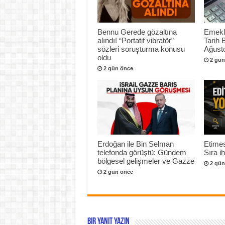
Bennu Gerede gözaltına
Emekli
alındı! “Portatif vibratör”
Tarih 
sözleri soruşturma konusu
Ağusto
oldu
2 gün
2 gün önce
Erdoğan ile Bin Selman
Etimes
telefonda görüştü: Gündem
Sıra i
bölgesel gelişmeler ve Gazze
2 gün
2 gün önce
Bir yanıt yazın