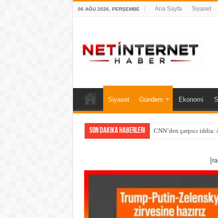
Ana Sayfa
Siyaset
06 AĞU 2026, PERŞEMBE
Siyaset
Gündem
Ekonomi
S
Son Dakika Haberleri
CNN’den çarpıcı iddia: A
[r