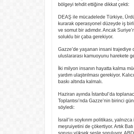
bölgeyi tehdit ettiğine dikkat çekti:
DEAŞ ile mücadelede Türkiye, Ürdün
kurarak operasyonel düzeyde iş birl
ve somut bir adımdır. Ancak Suriye’
soluklu bir çaba gerekiyor.
Gazze’de yaşanan insani trajediye 
uluslararası kamuoyunu harekete geç
İki milyon insanın hayatta kalma müc
yardım ulaştırılması gerekiyor. Kalıc
baskı altında kalmalı.
Haziran ayında İstanbul’da toplanacak
Toplantısı’nda Gazze’nin birinci gü
söyledi:
İsrail’in soykırım politikası, yalnız
meşruiyetini de çökertiyor. Artık B
sorusu yüksek sesle soruluyor. ABD’n