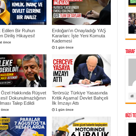
 Edilen Bir Ruhun
Erdoğan’ın Onayladığı YAŞ
n Diriliş Hikayesi!
Kararları: İşte Yeni Komuta
Kademesi
at önce
1 gün önce
Taraf
 Özel Hakkında Rüşvet
Terörsüz Türkiye Yasasında
esi! Dokunulmazlığının
Kritik Aşama! Devlet Bahçeli
ılması Talep Edildi
İlk İmzayı Attı
 önce
1 gün önce
BİZİ T