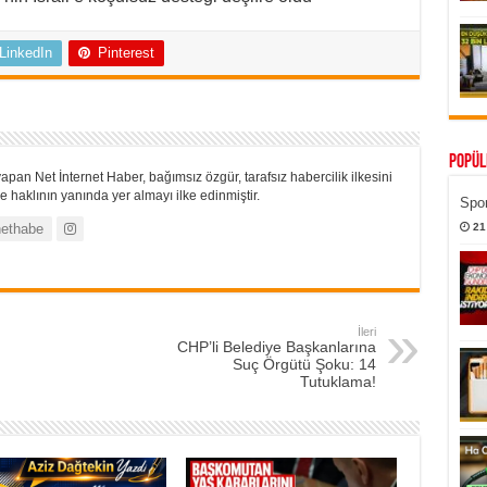
LinkedIn
Pinterest
Popül
apan Net İnternet Haber, bağımsız özgür, tarafsız habercilik ilkesini
 haklının yanında yer almayı ilke edinmiştir.
Spor
ethabe
21
İleri
CHP’li Belediye Başkanlarına
Suç Örgütü Şoku: 14
Tutuklama!