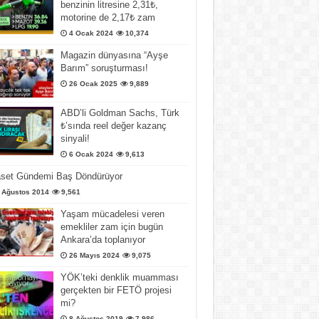
benzinin litresine 2,31₺,
motorine de 2,17₺ zam
4 Ocak 2024
10,374
Magazin dünyasına “Ayşe
Barım” soruşturması!
26 Ocak 2025
9,889
ABD’li Goldman Sachs, Türk
₺’sında reel değer kazanç
sinyali!
6 Ocak 2024
9,613
aset Gündemi Baş Döndürüyor
 Ağustos 2014
9,561
Yaşam mücadelesi veren
emekliler zam için bugün
Ankara’da toplanıyor
26 Mayıs 2024
9,075
YÖK’teki denklik muamması
gerçekten bir FETÖ projesi
mi?
8 Ağustos 2019
7,986