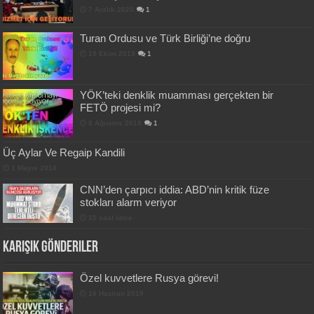
7 Aralık 2020
1
Turan Ordusu ve Türk Birliği’ne doğru
15 Ekim 2019
1
YÖK’teki denklik muamması gerçekten bir
FETÖ projesi mi?
8 Ağustos 2019
1
Üç Aylar Ve Regaip Kandili
1 Mayıs 2014
CNN’den çarpıcı iddia: ABD’nin kritik füze
stokları alarm veriyor
15 saat önce
Karışık Gönderiler
Özel kuvvetlere Rusya görevi!
16 Haziran 2019