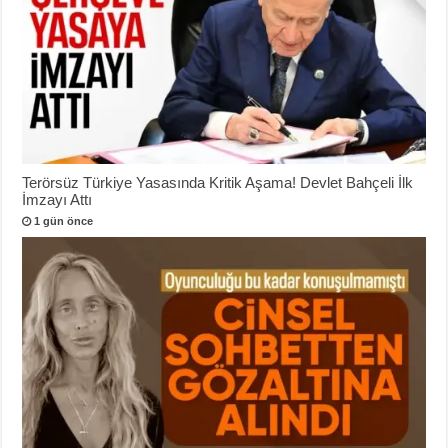
Terörsüz Türkiye Yasasında Kritik Aşama! Devlet Bahçeli İlk
İmzayı Attı
1 gün önce