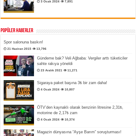
3 Ocak 2024
7,891
Popüler Haberler
Spor salonuna baskın!
21 Haziran 2015
13,796
Gündeme bak? Veli Ağbaba: Vergiler arttı tüketiciler
sahte rakıya yöneldi
23 Aralık 2021
11,271
Sigaraya paket başına 3₺ bir zam daha!
4 Ocak 2024
10,807
ÖTV’den kaynaklı olarak benzinin litresine 2,31₺,
motorine de 2,17₺ zam
4 Ocak 2024
10,374
Magazin dünyasına “Ayşe Barım” soruşturması!