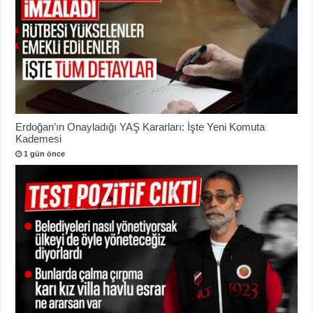
Erdoğan’ın Onayladığı YAŞ Kararları: İşte Yeni Komuta
Kademesi
1 gün önce