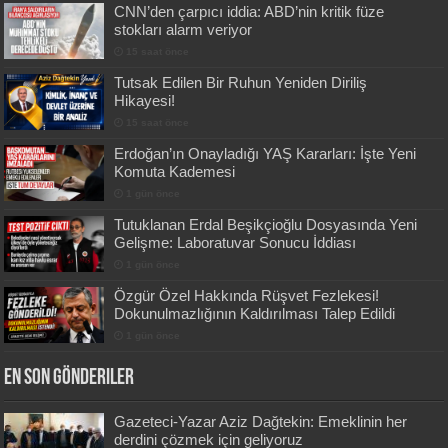
CNN’den çarpıcı iddia: ABD’nin kritik füze
stokları alarm veriyor
15 saat önce
Tutsak Edilen Bir Ruhun Yeniden Diriliş
Hikayesi!
15 saat önce
Erdoğan’ın Onayladığı YAŞ Kararları: İşte Yeni
Komuta Kademesi
1 gün önce
Tutuklanan Erdal Beşikçioğlu Dosyasında Yeni
Gelişme: Laboratuvar Sonucu İddiası
1 gün önce
Özgür Özel Hakkında Rüşvet Fezlekesi!
Dokunulmazlığının Kaldırılması Talep Edildi
1 gün önce
En Son Gönderiler
Gazeteci-Yazar Aziz Dağtekin: Emeklinin her
derdini çözmek için geliyoruz