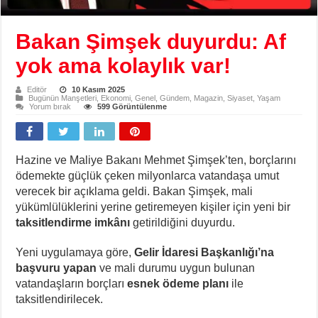
Bakan Şimşek duyurdu: Af
yok ama kolaylık var!
Editör
10 Kasım 2025
Bugünün Manşetleri
,
Ekonomi
,
Genel
,
Gündem
,
Magazin
,
Siyaset
,
Yaşam
Yorum bırak
599 Görüntülenme
Hazine ve Maliye Bakanı Mehmet Şimşek’ten, borçlarını
ödemekte güçlük çeken milyonlarca vatandaşa umut
verecek bir açıklama geldi. Bakan Şimşek, mali
yükümlülüklerini yerine getiremeyen kişiler için yeni bir
taksitlendirme imkânı
getirildiğini duyurdu.
Yeni uygulamaya göre,
Gelir İdaresi Başkanlığı’na
başvuru yapan
ve mali durumu uygun bulunan
vatandaşların borçları
esnek ödeme planı
ile
taksitlendirilecek.