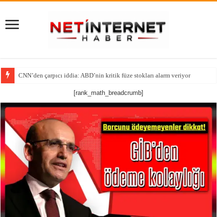
CNN’den çarpıcı iddia: ABD’nin kritik füze stokları alarm veriyor
[rank_math_breadcrumb]