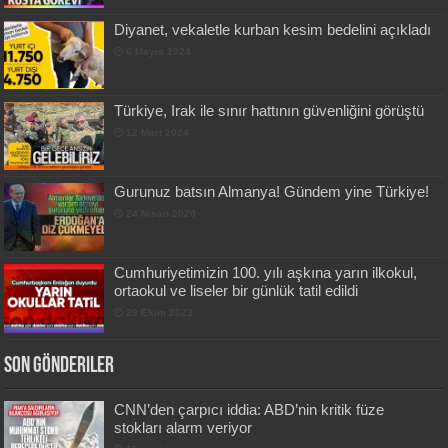
Diyanet, vekaletle kurban kesim bedelini açıkladı
6 Mayıs 2024
Türkiye, Irak ile sınır hattının güvenliğini görüştü
12 Mart 2024
Gurunuz batsın Almanya! Gündem yine Türkiye!
24 Nisan 2020
Cumhuriyetimizin 100. yılı aşkına yarın ilkokul,
ortaokul ve liseler bir günlük tatil edildi
29 Ekim 2023
Son Gönderiler
CNN’den çarpıcı iddia: ABD’nin kritik füze
stokları alarm veriyor