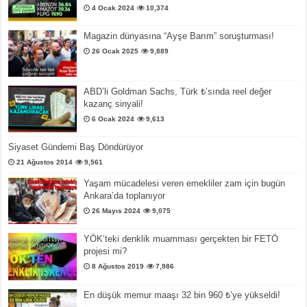
4 Ocak 2024
10,374
Magazin dünyasına “Ayşe Barım” soruşturması!
26 Ocak 2025
9,889
ABD’li Goldman Sachs, Türk ₺’sında reel değer
kazanç sinyali!
6 Ocak 2024
9,613
Siyaset Gündemi Baş Döndürüyor
21 Ağustos 2014
9,561
Yaşam mücadelesi veren emekliler zam için bugün
Ankara’da toplanıyor
26 Mayıs 2024
9,075
YÖK’teki denklik muamması gerçekten bir FETÖ
projesi mi?
8 Ağustos 2019
7,986
En düşük memur maaşı 32 bin 960 ₺’ye yükseldi!