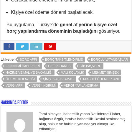
Kişiye özel ödeme dönemi başlatılacak.
Bu uygulama, Türkiye’de
genel af yerine kişiye özel
borç yapılandırma döneminin başladığını
gösteriyor.
Etiketler
BORÇ AFFI
BORÇ TAKSITLENDIRME
BORÇLU VATANDAŞLAR
EKONOMI HABERLERI
GELIR İDARESI
GİB BAŞVURU
HAZINE VE MALIYE BAKANLIĞI
MALI KOLAYLIK
MEHMET ŞIMŞEK
ÖDEME KOLAYLIĞI
ŞIMŞEK AÇIKLAMASI
TAKSITLI ÖDEME PLANI
VERGI AFFI
VERGI INDIRIMI
VERGI YAPILANDIRMA
Hakkında Editör
Taraf olmayan, habercilik yapan Net İnternet Haber,
bağımsız özgür, tarafsız habercilik ilkesini benimsemiş
olup, hakkın ve haklının yanında yer almayı ilke
edinmiştir.