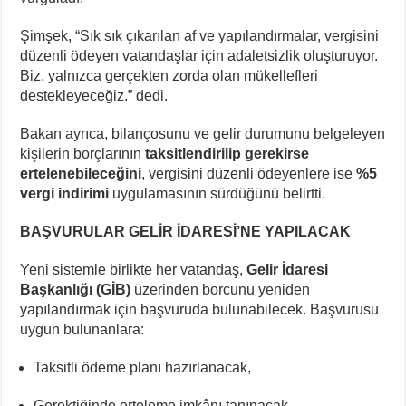
Şimşek, “Sık sık çıkarılan af ve yapılandırmalar, vergisini
düzenli ödeyen vatandaşlar için adaletsizlik oluşturuyor.
Biz, yalnızca gerçekten zorda olan mükellefleri
destekleyeceğiz.” dedi.
Bakan ayrıca, bilançosunu ve gelir durumunu belgeleyen
kişilerin borçlarının
taksitlendirilip gerekirse
ertelenebileceğini
, vergisini düzenli ödeyenlere ise
%5
vergi indirimi
uygulamasının sürdüğünü belirtti.
BAŞVURULAR GELİR İDARESİ’NE YAPILACAK
Yeni sistemle birlikte her vatandaş,
Gelir İdaresi
Başkanlığı (GİB)
üzerinden borcunu yeniden
yapılandırmak için başvuruda bulunabilecek. Başvurusu
uygun bulunanlara:
Taksitli ödeme planı hazırlanacak,
Gerektiğinde erteleme imkânı tanınacak,