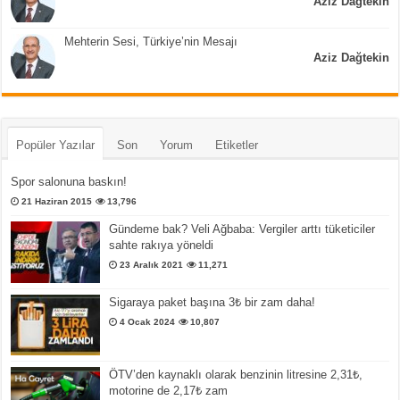
Aziz Dağtekin
Mehterin Sesi, Türkiye’nin Mesajı
Aziz Dağtekin
Popüler Yazılar
Son
Yorum
Etiketler
Spor salonuna baskın!
21 Haziran 2015
13,796
Gündeme bak? Veli Ağbaba: Vergiler arttı tüketiciler
sahte rakıya yöneldi
23 Aralık 2021
11,271
Sigaraya paket başına 3₺ bir zam daha!
4 Ocak 2024
10,807
ÖTV’den kaynaklı olarak benzinin litresine 2,31₺,
motorine de 2,17₺ zam