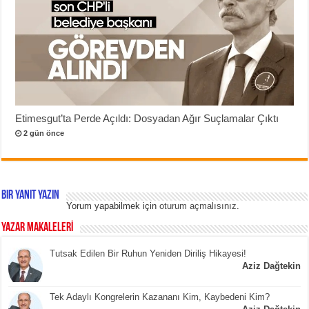
Etimesgut’ta Perde Açıldı: Dosyadan Ağır Suçlamalar Çıktı
2 gün önce
Bir yanıt yazın
Yorum yapabilmek için
oturum açmalısınız
.
YAZAR MAKALELERİ
Tutsak Edilen Bir Ruhun Yeniden Diriliş Hikayesi!
Aziz Dağtekin
Tek Adaylı Kongrelerin Kazananı Kim, Kaybedeni Kim?