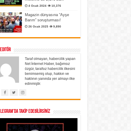
4 Ocak 2024
10,376
Magazin dünyasına “Ayşe
Barım” soruşturması!
26 Ocak 2025
9,890
 Editör
Taraf olmayan, habercilik yapan
Net İnternet Haber, bağımsız
özgür, tarafsız habercilik ilkesini
benimsemiş olup, hakkın ve
haklının yanında yer almayı ilke
edinmiştir.
ELEGRAM’DA TAKİP EDEBİLİRSİNİZ