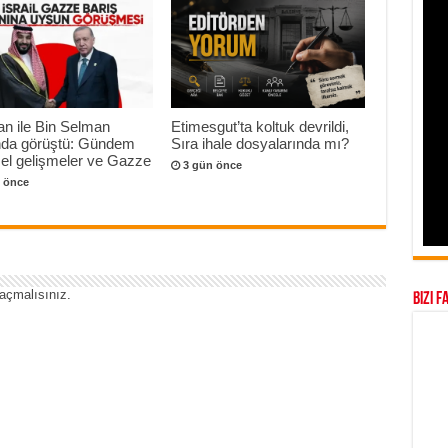
n ile Bin Selman
Etimesgut’ta koltuk devrildi,
onda görüştü: Gündem
Sıra ihale dosyalarında mı?
el gelişmeler ve Gazze
3 gün önce
 önce
açmalısınız
.
Bizi F