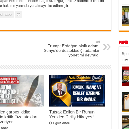
apan Net İnternet Haber, bağımsız özgür, tarafsız habercilik ilkesini
 haklının yanında yer almayı ilke edinmiştir.
ethabe
İleri
Popül
Trump: Erdoğan akıllı adam,
Suriye’de desteklediği adamlar
Spor
yönetimi devraldı
21
n çarpıcı iddia:
Tutsak Edilen Bir Ruhun
n kritik füze stokları
Yeniden Diriliş Hikayesi!
veriyor
1 gün önce
 önce