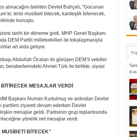
nefes alınacağını belirten Devlet Bahçeli, “Gocunan
 ki; terör musibeti bitecek, kardeşlik bilenecek,
şeklinde konuştu.
üzere tarihi bir döneme girdi. MHP Genel Başkanı
da DEM Partili milletvekilleri ile tokalaşmasıyla
mlar art arda geliyor.
Pop
lebaşı Abdullah Öcalan ile görüşen DEM’li vekiller
Spor
, beraberlerindeki Ahmet Türk ile birlikte, siyasi
21
BİTİRECEK MESAJLAR VERDİ
MM Başkanı Numan Kurtulmuş ve ardından Devlet
n partileri ziyareti devam ederken Devlet
işkin mesajlar geldi. Partisinin grup toplantısında
rileceğine yönelik net mesajlar verdi.
MUSİBETİ BİTECEK”