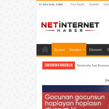
Ana Sayfa
Siyaset
Gü
07 AĞU 2026, CUMA
Siyaset
Gündem
Ekonomi
S
Son Dakika Haberleri
Netanyahu İran Konusun
[r