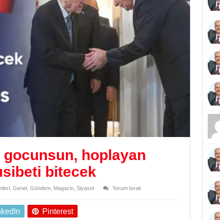
 gocunsun, hoplayan
sibeti bitecek
leri
,
Genel
,
Gündem
,
Magazin
,
Siyaset
Yorum bırak
nkedIn
Pinterest