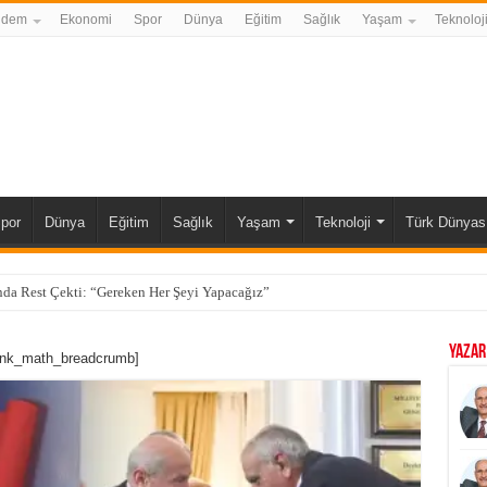
ndem
Ekonomi
Spor
Dünya
Eğitim
Sağlık
Yaşam
Teknoloj
por
Dünya
Eğitim
Sağlık
Yaşam
Teknoloji
Türk Dünyas
da Rest Çekti: “Gereken Her Şeyi Yapacağız”
YAZAR
ank_math_breadcrumb]