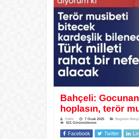
Bahçeli: Gocunan
hoplasın, terör mu
Editör
7 Ocak 2025
Bugünün Manşet
621 Görüntülenme
Facebook
Twitter
Li