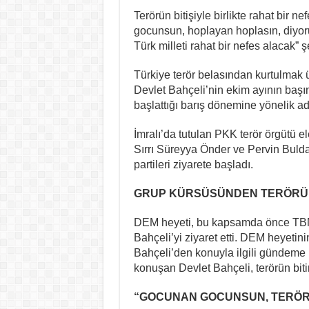
Terörün bitişiyle birlikte rahat bir 
gocunsun, hoplayan hoplasın, diyorum
Türk milleti rahat bir nefes alacak” 
Türkiye terör belasından kurtulmak 
Devlet Bahçeli’nin ekim ayının başın
başlattığı barış dönemine yönelik adı
İmralı’da tutulan PKK terör örgütü e
Sırrı Süreyya Önder ve Pervin Buldan
partileri ziyarete başladı.
GRUP KÜRSÜSÜNDEN TERÖRÜ 
DEM heyeti, bu kapsamda önce TB
Bahçeli’yi ziyaret etti. DEM heyetini
Bahçeli’den konuyla ilgili gündeme il
konuşan Devlet Bahçeli, terörün biti
“GOCUNAN GOCUNSUN, TERÖR 