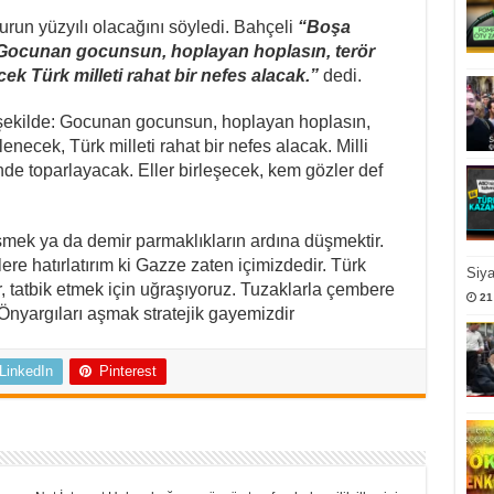
zurun yüzyılı olacağını söyledi. Bahçeli
“Boşa
. Gocunan gocunsun, hoplayan hoplasın, terör
cek Türk milleti rahat bir nefes alacak.”
dedi.
şu şekilde: Gocunan gocunsun, hoplayan hoplasın,
lenecek, Türk milleti rahat bir nefes alacak. Milli
nde toparlayacak. Eller birleşecek, kem gözler def
üşmek ya da demir parmaklıkların ardına düşmektir.
re hatırlatırım ki Gazze zaten içimizdedir. Türk
Siy
r, tatbik etmek için uğraşıyoruz. Tuzaklarla çembere
21
 Önyargıları aşmak stratejik gayemizdir
LinkedIn
Pinterest