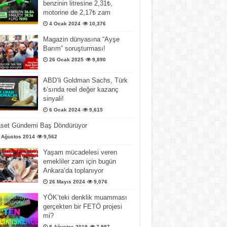
benzinin litresine 2,31₺,
motorine de 2,17₺ zam
4 Ocak 2024
10,376
Magazin dünyasına “Ayşe
Barım” soruşturması!
26 Ocak 2025
9,890
ABD’li Goldman Sachs, Türk
₺’sında reel değer kazanç
sinyali!
6 Ocak 2024
9,615
aset Gündemi Baş Döndürüyor
 Ağustos 2014
9,562
Yaşam mücadelesi veren
emekliler zam için bugün
Ankara’da toplanıyor
26 Mayıs 2024
9,076
YÖK’teki denklik muamması
gerçekten bir FETÖ projesi
mi?
8 Ağustos 2019
7,987