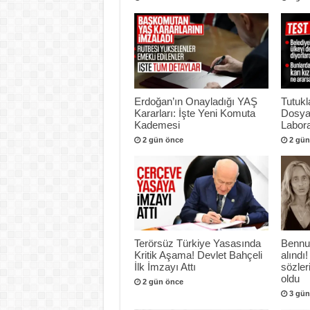
Erdoğan’ın Onayladığı YAŞ
Tutukl
Kararları: İşte Yeni Komuta
Dosya
Kademesi
Labora
2 gün önce
2 gün
Terörsüz Türkiye Yasasında
Bennu
Kritik Aşama! Devlet Bahçeli
alındı!
İlk İmzayı Attı
sözle
oldu
2 gün önce
3 gün