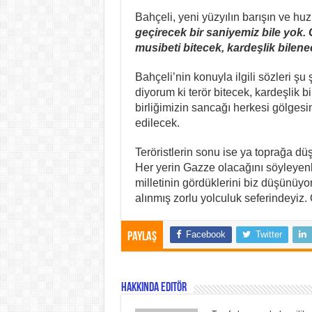
Bahçeli, yeni yüzyılın barışın ve hu
geçirecek bir saniyemiz bile yok
musibeti bitecek, kardeşlik bilene
Bahçeli’nin konuyla ilgili sözleri 
diyorum ki terör bitecek, kardeşlik bi
birliğimizin sancağı herkesi gölgesi
edilecek.
Teröristlerin sonu ise ya toprağa d
Her yerin Gazze olacağını söyleyenle
milletinin gördüklerini biz düşünüyo
alınmış zorlu yolculuk seferindeyiz.
Facebook
Twitter
Paylaş
Hakkında Editör