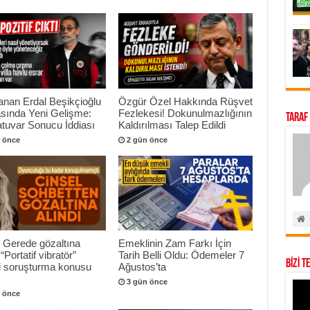
anan Erdal Beşikçioğlu
Özgür Özel Hakkında Rüşvet
sında Yeni Gelişme:
Fezlekesi! Dokunulmazlığının
Taraf
tuvar Sonucu İddiası
Kaldırılması Talep Edildi
 önce
2 gün önce
 Gerede gözaltına
Emeklinin Zam Farkı İçin
 “Portatif vibratör”
Tarih Belli Oldu: Ödemeler 7
BİZİ T
ri soruşturma konusu
Ağustos’ta
3 gün önce
 önce