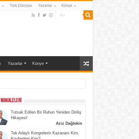
i
Türk Dünyası
Yazarlar
Künye
ı
Yazarlar
Künye
 MAKALELERİ
Tutsak Edilen Bir Ruhun Yeniden Diriliş
Hikayesi!
Aziz Dağtekin
Tek Adaylı Kongrelerin Kazananı Kim,
Kaybedeni Kim?