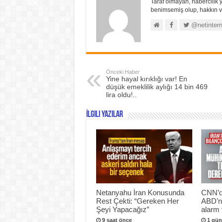
Taraf olmayan, habercilik y
benimsemiş olup, hakkın ve
@netintern
Önceki Haber
Yine hayal kırıklığı var! En
düşük emeklilik aylığı 14 bin 469
lira oldu!..
İlgili Yazılar
Netanyahu İran Konusunda
CNN’de
Rest Çekti: “Gereken Her
ABD’ni
Şeyi Yapacağız”
alarm 
9 saat önce
1 gün