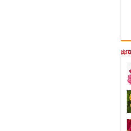
ÇİÇEKL