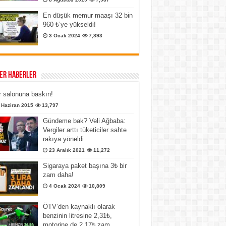
En düşük memur maaşı 32 bin
960 ₺’ye yükseldi!
3 Ocak 2024
7,893
er Haberler
 salonuna baskın!
 Haziran 2015
13,797
Gündeme bak? Veli Ağbaba:
Vergiler arttı tüketiciler sahte
rakıya yöneldi
23 Aralık 2021
11,272
Sigaraya paket başına 3₺ bir
zam daha!
4 Ocak 2024
10,809
ÖTV’den kaynaklı olarak
benzinin litresine 2,31₺,
motorine de 2,17₺ zam