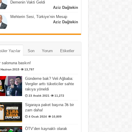
Demenin Vakti Geldi
Aziz Dağtekin
Mehterin Sesi, Türkiye’nin Mesajı
Aziz Dağtekin
üler Yazılar
Son
Yorum
Etiketler
 salonuna baskın!
 Haziran 2015
13,797
Gündeme bak? Veli Ağbaba:
Vergiler arttı tüketiciler sahte
rakıya yöneldi
23 Aralık 2021
11,272
Sigaraya paket başına 3₺ bir
zam daha!
4 Ocak 2024
10,809
ÖTV’den kaynaklı olarak