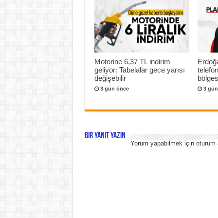
Motorine 6,37 TL indirim
Erdoğa
geliyor: Tabelalar gece yarısı
telef
değişebilir
bölges
3 gün önce
3 gün
Bir yanıt yazın
Yorum yapabilmek için
oturum 