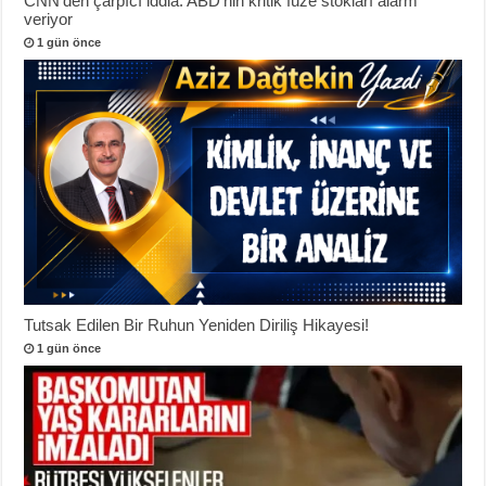
CNN’den çarpıcı iddia: ABD’nin kritik füze stokları alarm
veriyor
1 gün önce
Tutsak Edilen Bir Ruhun Yeniden Diriliş Hikayesi!
1 gün önce