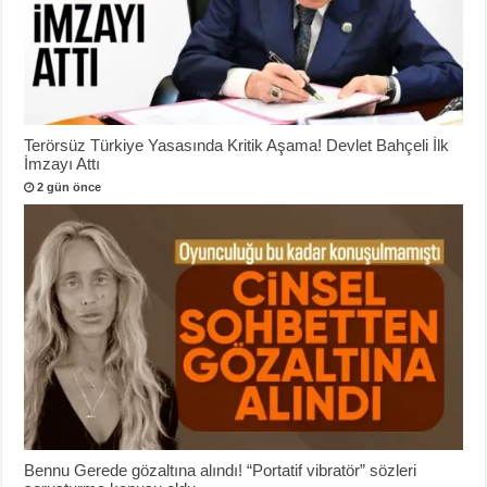
Terörsüz Türkiye Yasasında Kritik Aşama! Devlet Bahçeli İlk
İmzayı Attı
2 gün önce
Bennu Gerede gözaltına alındı! “Portatif vibratör” sözleri