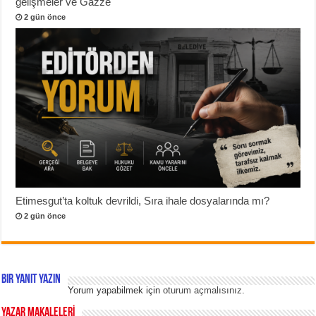
gelişmeler ve Gazze
2 gün önce
Etimesgut’ta koltuk devrildi, Sıra ihale dosyalarında mı?
2 gün önce
Bir yanıt yazın
Yorum yapabilmek için
oturum açmalısınız
.
YAZAR MAKALELERİ