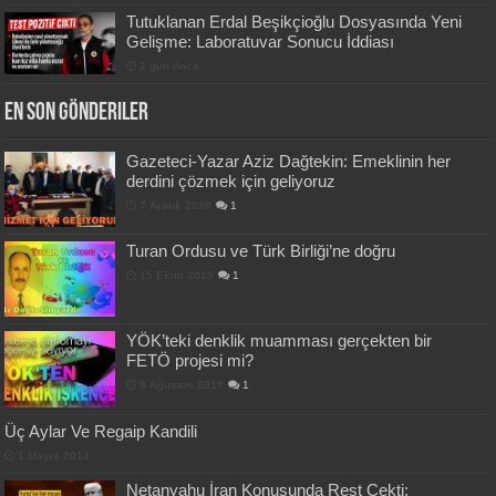
Tutuklanan Erdal Beşikçioğlu Dosyasında Yeni
Gelişme: Laboratuvar Sonucu İddiası
2 gün önce
En Son Gönderiler
Gazeteci-Yazar Aziz Dağtekin: Emeklinin her
derdini çözmek için geliyoruz
7 Aralık 2020
1
Turan Ordusu ve Türk Birliği’ne doğru
15 Ekim 2019
1
YÖK’teki denklik muamması gerçekten bir
FETÖ projesi mi?
8 Ağustos 2019
1
Üç Aylar Ve Regaip Kandili
1 Mayıs 2014
Netanyahu İran Konusunda Rest Çekti: