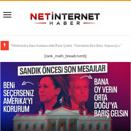
CNN’den çarpıcı iddia: ABD’nin kritik füze stokları alarm veriyor
[rank_math_breadcrumb]