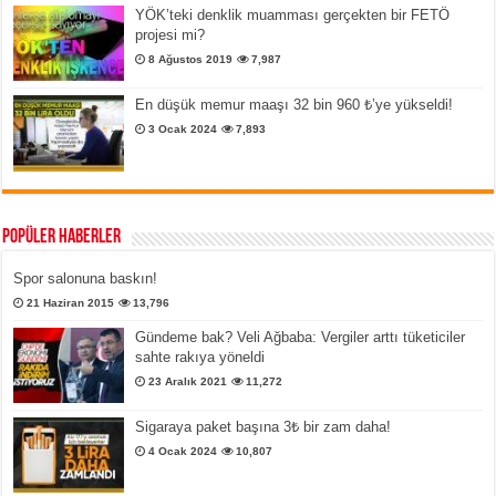
YÖK’teki denklik muamması gerçekten bir FETÖ
projesi mi?
8 Ağustos 2019
7,987
En düşük memur maaşı 32 bin 960 ₺’ye yükseldi!
3 Ocak 2024
7,893
Popüler Haberler
Spor salonuna baskın!
21 Haziran 2015
13,796
Gündeme bak? Veli Ağbaba: Vergiler arttı tüketiciler
sahte rakıya yöneldi
23 Aralık 2021
11,272
Sigaraya paket başına 3₺ bir zam daha!
4 Ocak 2024
10,807