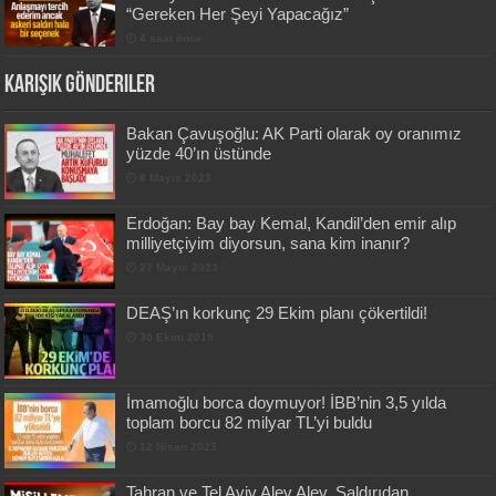
“Gereken Her Şeyi Yapacağız”
4 saat önce
Karışık Gönderiler
Bakan Çavuşoğlu: AK Parti olarak oy oranımız
yüzde 40’ın üstünde
8 Mayıs 2023
Erdoğan: Bay bay Kemal, Kandil’den emir alıp
milliyetçiyim diyorsun, sana kim inanır?
27 Mayıs 2023
DEAŞ’ın korkunç 29 Ekim planı çökertildi!
30 Ekim 2019
İmamoğlu borca doymuyor! İBB’nin 3,5 yılda
toplam borcu 82 milyar TL’yi buldu
12 Nisan 2023
Tahran ve Tel Aviv Alev Alev, Saldırıdan