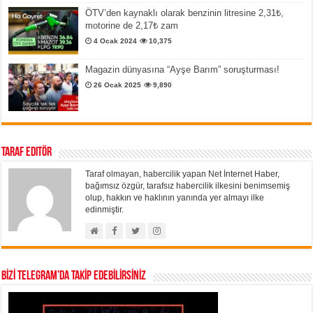
ÖTV’den kaynaklı olarak benzinin litresine 2,31₺,
motorine de 2,17₺ zam
4 Ocak 2024
10,375
Magazin dünyasına “Ayşe Barım” soruşturması!
26 Ocak 2025
9,890
Taraf Editör
Taraf olmayan, habercilik yapan Net İnternet Haber,
bağımsız özgür, tarafsız habercilik ilkesini benimsemiş
olup, hakkın ve haklının yanında yer almayı ilke
edinmiştir.
BİZİ TELEGRAM’DA TAKİP EDEBİLİRSİNİZ