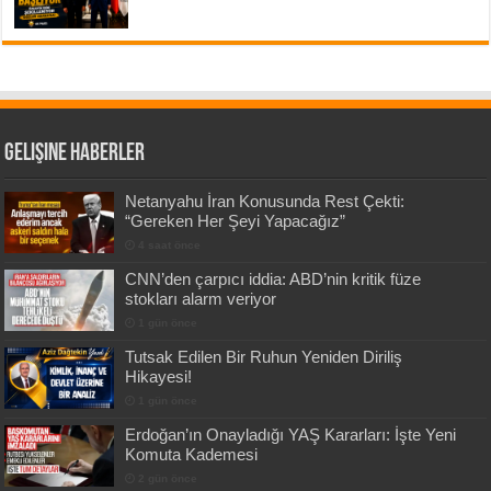
Gelişine Haberler
Netanyahu İran Konusunda Rest Çekti:
“Gereken Her Şeyi Yapacağız”
4 saat önce
CNN’den çarpıcı iddia: ABD’nin kritik füze
stokları alarm veriyor
1 gün önce
Tutsak Edilen Bir Ruhun Yeniden Diriliş
Hikayesi!
1 gün önce
Erdoğan’ın Onayladığı YAŞ Kararları: İşte Yeni
Komuta Kademesi
2 gün önce