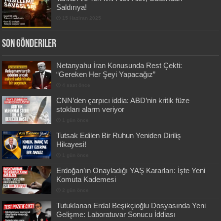
Saldırıya!
15 Haziran 2025
Son Gönderiler
Netanyahu İran Konusunda Rest Çekti:
“Gereken Her Şeyi Yapacağız”
4 saat önce
CNN’den çarpıcı iddia: ABD’nin kritik füze
stokları alarm veriyor
1 gün önce
Tutsak Edilen Bir Ruhun Yeniden Diriliş
Hikayesi!
1 gün önce
Erdoğan’ın Onayladığı YAŞ Kararları: İşte Yeni
Komuta Kademesi
2 gün önce
Tutuklanan Erdal Beşikçioğlu Dosyasında Yeni
Gelişme: Laboratuvar Sonucu İddiası