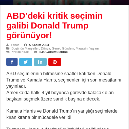
ABD’deki kritik seçimin
galibi Donald Trump
görünüyor!
Editör
5 Kasım 2024
Bugünün Manşetleri
,
Dünya
,
Genel
,
Gündem
,
Magazin
,
Yaşam
Yorum bırak
534 Görüntülenme
ABD seçimlerinin bitmesine saatler kalırken Donald
Trump ve Kamala Harris, seçmenleri için son mesajlarını
yayınladı.
Amerika’da halk, 4 yıl boyunca görevde kalacak olan
başkanı seçmek üzere sandık başına gidecek.
Kamala Harris ve Donald Trump’ın yarıştığı seçimlerde,
kıran kırana bir mücadele verildi.