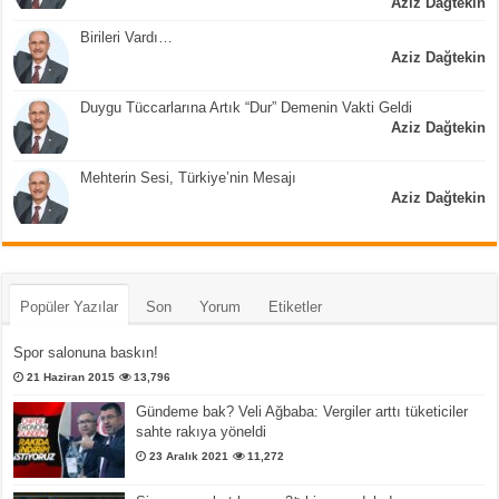
Aziz Dağtekin
Birileri Vardı…
Aziz Dağtekin
Duygu Tüccarlarına Artık “Dur” Demenin Vakti Geldi
Aziz Dağtekin
Mehterin Sesi, Türkiye’nin Mesajı
Aziz Dağtekin
Popüler Yazılar
Son
Yorum
Etiketler
Spor salonuna baskın!
21 Haziran 2015
13,796
Gündeme bak? Veli Ağbaba: Vergiler arttı tüketiciler
sahte rakıya yöneldi
23 Aralık 2021
11,272