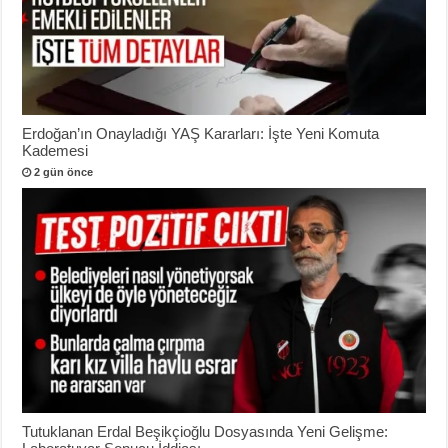
Erdoğan’ın Onayladığı YAŞ Kararları: İşte Yeni Komuta
Kademesi
2 gün önce
Tutuklanan Erdal Beşikçioğlu Dosyasında Yeni Gelişme: