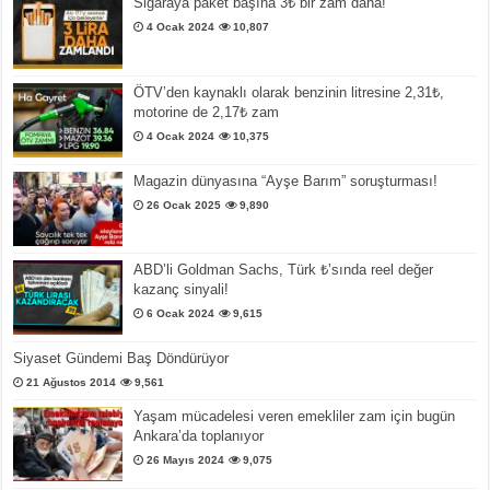
Sigaraya paket başına 3₺ bir zam daha!
4 Ocak 2024
10,807
ÖTV’den kaynaklı olarak benzinin litresine 2,31₺,
motorine de 2,17₺ zam
4 Ocak 2024
10,375
Magazin dünyasına “Ayşe Barım” soruşturması!
26 Ocak 2025
9,890
ABD’li Goldman Sachs, Türk ₺’sında reel değer
kazanç sinyali!
6 Ocak 2024
9,615
Siyaset Gündemi Baş Döndürüyor
21 Ağustos 2014
9,561
Yaşam mücadelesi veren emekliler zam için bugün
Ankara’da toplanıyor
26 Mayıs 2024
9,075