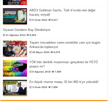
ABD’li Goldman Sachs, Türk ₺’sında reel değer
kazanç sinyali!
6 Ocak 2024
9,617
Siyaset Gündemi Baş Döndürüyor
21 Ağustos 2014
9,563
Yaşam mücadelesi veren emekliler zam için bugün
Ankara’da toplanıyor
26 Mayıs 2024
9,078
YÖK’teki denklik muamması gerçekten bir FETÖ
projesi mi?
8 Ağustos 2019
7,989
En düşük memur maaşı 32 bin 960 ₺’ye yükseldi!
3 Ocak 2024
7,896