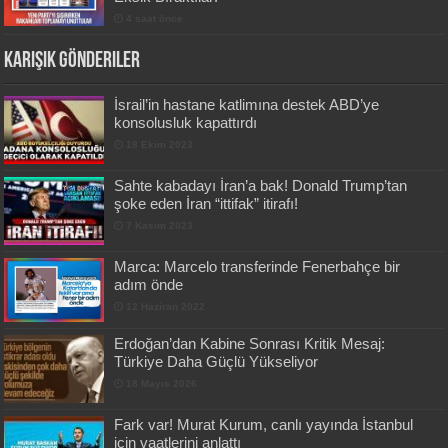
4 saat önce
Karışık Gönderiler
İsrail’in hastane katlimına destek ABD’ye
konsolusluk kapattırdı
18 Ekim 2023
Sahte kabadayı İran’a bak! Donald Trump’tan
şoke eden İran “ittifak” itirafı!
7 Kasım 2023
Marca: Marcelo transferinde Fenerbahçe bir
adım önde
12 Haziran 2022
Erdoğan’dan Kabine Sonrası Kritik Mesaj:
Türkiye Daha Güçlü Yükseliyor
18 Mayıs 2026
Fark var! Murat Kurum, canlı yayında İstanbul
için vaatlerini anlattı