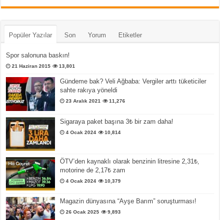
Popüler Yazılar
Son
Yorum
Etiketler
Spor salonuna baskın!
21 Haziran 2015
13,801
Gündeme bak? Veli Ağbaba: Vergiler arttı tüketiciler
sahte rakıya yöneldi
23 Aralık 2021
11,276
Sigaraya paket başına 3₺ bir zam daha!
4 Ocak 2024
10,814
ÖTV’den kaynaklı olarak benzinin litresine 2,31₺,
motorine de 2,17₺ zam
4 Ocak 2024
10,379
Magazin dünyasına “Ayşe Barım” soruşturması!
26 Ocak 2025
9,893