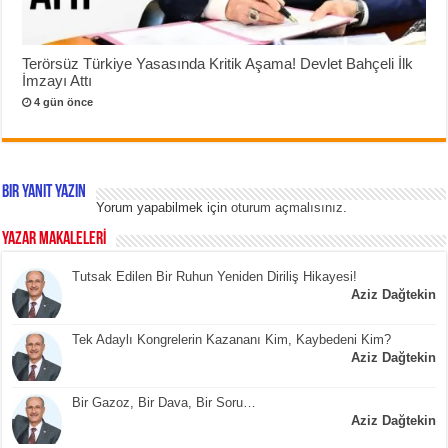
Terörsüz Türkiye Yasasında Kritik Aşama! Devlet Bahçeli İlk
İmzayı Attı
4 gün önce
Bir yanıt yazın
Yorum yapabilmek için
oturum açmalısınız
.
YAZAR MAKALELERİ
Tutsak Edilen Bir Ruhun Yeniden Diriliş Hikayesi!
Aziz Dağtekin
Tek Adaylı Kongrelerin Kazananı Kim, Kaybedeni Kim?
Aziz Dağtekin
Bir Gazoz, Bir Dava, Bir Soru…
Aziz Dağtekin