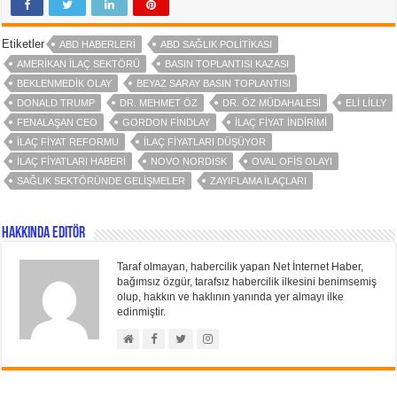
Etiketler
ABD HABERLERI
ABD SAĞLIK POLITIKASI
AMERIKAN ILAÇ SEKTÖRÜ
BASIN TOPLANTISI KAZASI
BEKLENMEDIK OLAY
BEYAZ SARAY BASIN TOPLANTISI
DONALD TRUMP
DR. MEHMET ÖZ
DR. ÖZ MÜDAHALESI
ELI LILLY
FENALAŞAN CEO
GORDON FINDLAY
ILAÇ FIYAT INDIRIMI
ILAÇ FIYAT REFORMU
ILAÇ FIYATLARI DÜŞÜYOR
ILAÇ FIYATLARI HABERI
NOVO NORDISK
OVAL OFIS OLAYI
SAĞLIK SEKTÖRÜNDE GELIŞMELER
ZAYIFLAMA ILAÇLARI
Hakkında Editör
Taraf olmayan, habercilik yapan Net İnternet Haber,
bağımsız özgür, tarafsız habercilik ilkesini benimsemiş
olup, hakkın ve haklının yanında yer almayı ilke
edinmiştir.