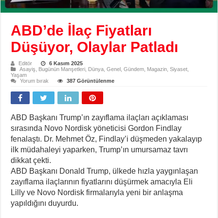
ABD’de İlaç Fiyatları
Düşüyor, Olaylar Patladı
Editör
6 Kasım 2025
Asayiş
,
Bugünün Manşetleri
,
Dünya
,
Genel
,
Gündem
,
Magazin
,
Siyaset
,
Yaşam
Yorum bırak
387 Görüntülenme
ABD Başkanı Trump’ın zayıflama ilaçları açıklaması
sırasında Novo Nordisk yöneticisi Gordon Findlay
fenalaştı. Dr. Mehmet Öz, Findlay’i düşmeden yakalayıp
ilk müdahaleyi yaparken, Trump’ın umursamaz tavrı
dikkat çekti.
ABD Başkanı Donald Trump, ülkede hızla yaygınlaşan
zayıflama ilaçlarının fiyatlarını düşürmek amacıyla Eli
Lilly ve Novo Nordisk firmalarıyla yeni bir anlaşma
yapıldığını duyurdu.