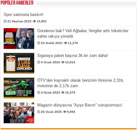
Popüler Haberler
Spor salonuna baskın!
21 Haziran 2015
13,801
Gündeme bak? Veli Ağbaba: Vergiler arttı tüketiciler
sahte rakıya yöneldi
23 Aralık 2021
11,276
Sigaraya paket başına 3₺ bir zam daha!
4 Ocak 2024
10,814
ÖTV’den kaynaklı olarak benzinin litresine 2,31₺,
motorine de 2,17₺ zam
4 Ocak 2024
10,379
Magazin dünyasına “Ayşe Barım” soruşturması!
26 Ocak 2025
9,893