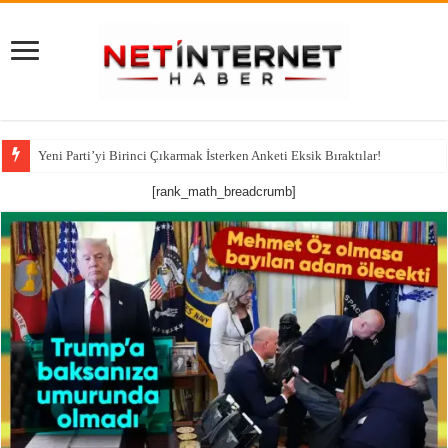
Yeni Parti’yi Birinci Çıkarmak İsterken Anketi Eksik Bıraktılar!
112 Acil Mobil İhbar Uygulaması İçin Kamu Spotu
[rank_math_breadcrumb]