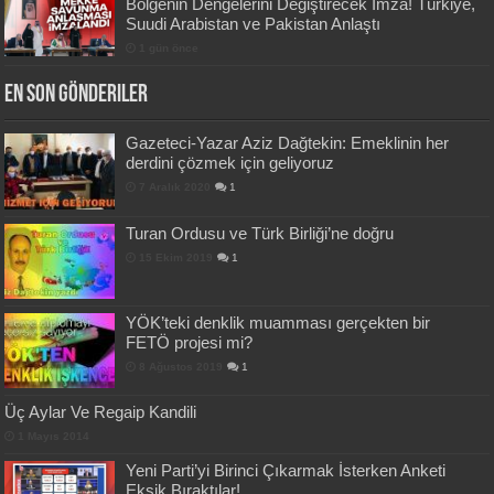
Bölgenin Dengelerini Değiştirecek İmza! Türkiye,
Suudi Arabistan ve Pakistan Anlaştı
1 gün önce
En Son Gönderiler
Gazeteci-Yazar Aziz Dağtekin: Emeklinin her
derdini çözmek için geliyoruz
7 Aralık 2020
1
Turan Ordusu ve Türk Birliği’ne doğru
15 Ekim 2019
1
YÖK’teki denklik muamması gerçekten bir
FETÖ projesi mi?
8 Ağustos 2019
1
Üç Aylar Ve Regaip Kandili
1 Mayıs 2014
Yeni Parti’yi Birinci Çıkarmak İsterken Anketi
Eksik Bıraktılar!