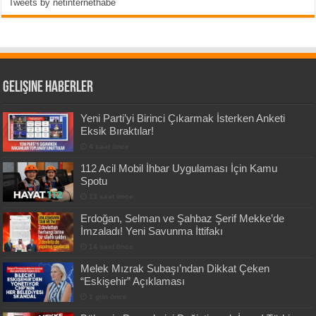
Tweets by netinternethabe
Gelişine Haberler
Yeni Parti’yi Birinci Çıkarmak İsterken Anketi
Eksik Bıraktılar!
4 saat önce
112 Acil Mobil İhbar Uygulaması İçin Kamu
Spotu
13 saat önce
Erdoğan, Selman ve Şahbaz Şerif Mekke’de
İmzaladı! Yeni Savunma İttifakı
14 saat önce
Melek Mızrak Subaşı’ndan Dikkat Çeken
“Eskişehir” Açıklaması
1 gün önce