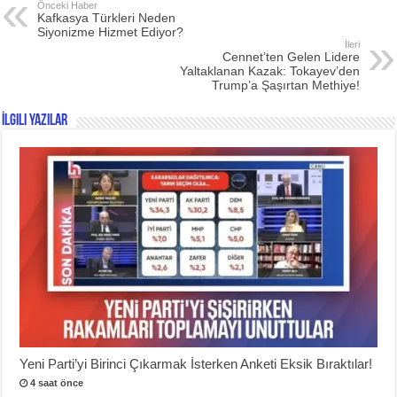
Önceki Haber
Kafkasya Türkleri Neden
Siyonizme Hizmet Ediyor?
İleri
Cennet’ten Gelen Lidere
Yaltaklanan Kazak: Tokayev’den
Trump’a Şaşırtan Methiye!
İlgili Yazılar
Yeni Parti’yi Birinci Çıkarmak İsterken Anketi Eksik Bıraktılar!
4 saat önce