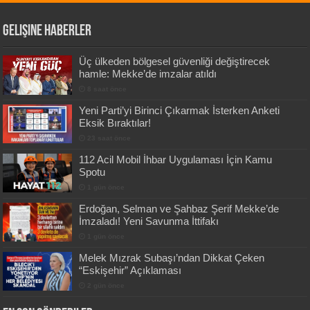
Gelişine Haberler
Üç ülkeden bölgesel güvenliği değiştirecek
hamle: Mekke’de imzalar atıldı
8 saat önce
Yeni Parti’yi Birinci Çıkarmak İsterken Anketi
Eksik Bıraktılar!
23 saat önce
112 Acil Mobil İhbar Uygulaması İçin Kamu
Spotu
1 gün önce
Erdoğan, Selman ve Şahbaz Şerif Mekke’de
İmzaladı! Yeni Savunma İttifakı
1 gün önce
Melek Mızrak Subaşı’ndan Dikkat Çeken
“Eskişehir” Açıklaması
2 gün önce