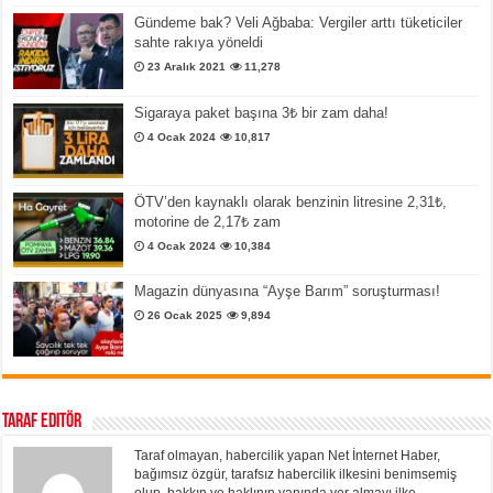
Gündeme bak? Veli Ağbaba: Vergiler arttı tüketiciler
sahte rakıya yöneldi
23 Aralık 2021
11,278
Sigaraya paket başına 3₺ bir zam daha!
4 Ocak 2024
10,817
ÖTV’den kaynaklı olarak benzinin litresine 2,31₺,
motorine de 2,17₺ zam
4 Ocak 2024
10,384
Magazin dünyasına “Ayşe Barım” soruşturması!
26 Ocak 2025
9,894
Taraf Editör
Taraf olmayan, habercilik yapan Net İnternet Haber,
bağımsız özgür, tarafsız habercilik ilkesini benimsemiş