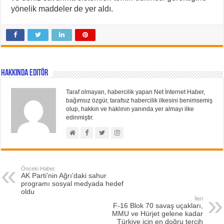
yönelik maddeler de yer aldı.
Hakkında Editör
Taraf olmayan, habercilik yapan Net İnternet Haber,
bağımsız özgür, tarafsız habercilik ilkesini benimsemiş
olup, hakkın ve haklının yanında yer almayı ilke
edinmiştir.
Önceki Haber
AK Parti’nin Ağrı’daki sahur
programı sosyal medyada hedef
oldu
İleri
F-16 Blok 70 savaş uçakları,
MMU ve Hürjet gelene kadar
Türkiye için en doğru tercih