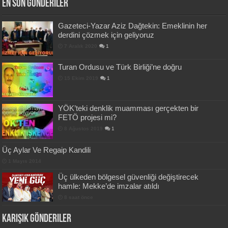
En Son Gönderiler
Gazeteci-Yazar Aziz Dağtekin: Emeklinin her
derdini çözmek için geliyoruz
7 Aralık 2020
1
Turan Ordusu ve Türk Birliği’ne doğru
15 Ekim 2019
1
YÖK’teki denklik muamması gerçekten bir
FETÖ projesi mi?
8 Ağustos 2019
1
Üç Aylar Ve Regaip Kandili
1 Mayıs 2014
Üç ülkeden bölgesel güvenliği değiştirecek
hamle: Mekke’de imzalar atıldı
8 saat önce
Karışık Gönderiler