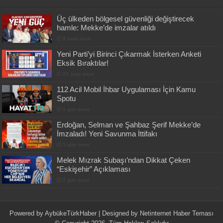
Üç ülkeden bölgesel güvenliği değiştirecek
hamle: Mekke’de imzalar atıldı
8 saat önce
Yeni Parti’yi Birinci Çıkarmak İsterken Anketi
Eksik Bıraktılar!
23 saat önce
112 Acil Mobil İhbar Uygulaması İçin Kamu
Spotu
1 gün önce
Erdoğan, Selman ve Şahbaz Şerif Mekke’de
İmzaladı! Yeni Savunma İttifakı
1 gün önce
Melek Mızrak Subaşı’ndan Dikkat Çeken
“Eskişehir” Açıklaması
2 gün önce
Powered by
AybükeTürkHaber
| Designed by
Netinternet Haber Teması