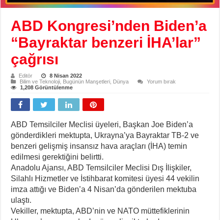
ABD Kongresi’nden Biden’a
“Bayraktar benzeri İHA’lar”
çağrısı
Editör
8 Nisan 2022
Bilim ve Teknoloji
,
Bugünün Manşetleri
,
Dünya
Yorum bırak
1,208 Görüntülenme
ABD Temsilciler Meclisi üyeleri, Başkan Joe Biden’a
gönderdikleri mektupta, Ukrayna’ya Bayraktar TB-2 ve
benzeri gelişmiş insansız hava araçları (İHA) temin
edilmesi gerektiğini belirtti.
Anadolu Ajansı, ABD Temsilciler Meclisi Dış İlişkiler,
Silahlı Hizmetler ve İstihbarat komitesi üyesi 44 vekilin
imza attığı ve Biden’a 4 Nisan’da gönderilen mektuba
ulaştı.
Vekiller, mektupta, ABD’nin ve NATO müttefiklerinin