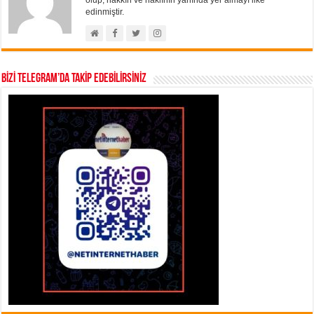
olup, hakkın ve haklının yanında yer almayı ilke
edinmiştir.
BİZİ TELEGRAM’DA TAKİP EDEBİLİRSİNİZ