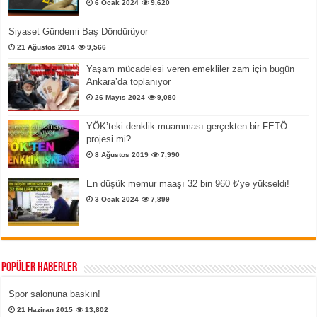
6 Ocak 2024
9,620
Siyaset Gündemi Baş Döndürüyor
21 Ağustos 2014
9,566
Yaşam mücadelesi veren emekliler zam için bugün
Ankara’da toplanıyor
26 Mayıs 2024
9,080
YÖK’teki denklik muamması gerçekten bir FETÖ
projesi mi?
8 Ağustos 2019
7,990
En düşük memur maaşı 32 bin 960 ₺’ye yükseldi!
3 Ocak 2024
7,899
Popüler Haberler
Spor salonuna baskın!
21 Haziran 2015
13,802