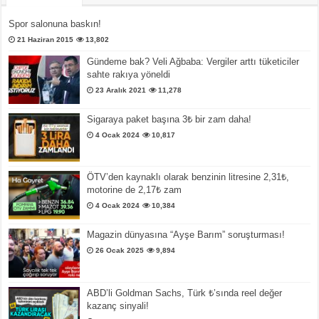
Spor salonuna baskın!
21 Haziran 2015
13,802
Gündeme bak? Veli Ağbaba: Vergiler arttı tüketiciler
sahte rakıya yöneldi
23 Aralık 2021
11,278
Sigaraya paket başına 3₺ bir zam daha!
4 Ocak 2024
10,817
ÖTV’den kaynaklı olarak benzinin litresine 2,31₺,
motorine de 2,17₺ zam
4 Ocak 2024
10,384
Magazin dünyasına “Ayşe Barım” soruşturması!
26 Ocak 2025
9,894
ABD’li Goldman Sachs, Türk ₺’sında reel değer
kazanç sinyali!