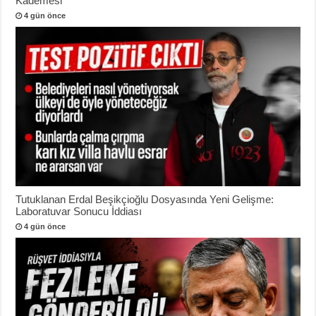
Kademesi
4 gün önce
Tutuklanan Erdal Beşikçioğlu Dosyasında Yeni Gelişme:
Laboratuvar Sonucu İddiası
4 gün önce