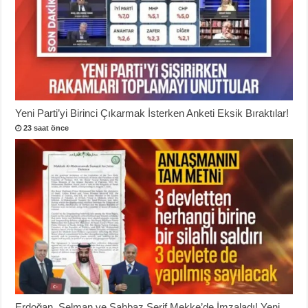
Yeni Parti’yi Birinci Çıkarmak İsterken Anketi Eksik Bıraktılar!
23 saat önce
Erdoğan, Selman ve Şahbaz Şerif Mekke’de İmzaladı! Yeni