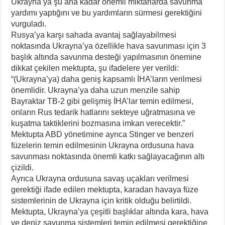
Ukrayna’ya şu ana kadar önemli miktarlarda savunma
yardımı yaptığını ve bu yardımların sürmesi gerektiğini
vurguladı.
Rusya’ya karşı sahada avantaj sağlayabilmesi
noktasında Ukrayna’ya özellikle hava savunması için 3
başlık altında savunma desteği yapılmasının önemine
dikkat çekilen mektupta, şu ifadelere yer verildi:
“(Ukrayna’ya) daha geniş kapsamlı İHA’ların verilmesi
önemlidir. Ukrayna’ya daha uzun menzile sahip
Bayraktar TB-2 gibi gelişmiş İHA’lar temin edilmesi,
onların Rus tedarik hatlarını sekteye uğratmasına ve
kuşatma taktiklerini bozmasına imkan verecektir.”
Mektupta ABD yönetimine ayrıca Stinger ve benzeri
füzelerin temin edilmesinin Ukrayna ordusuna hava
savunması noktasında önemli katkı sağlayacağının altı
çizildi.
Ayrıca Ukrayna ordusuna savaş uçakları verilmesi
gerektiği ifade edilen mektupta, karadan havaya füze
sistemlerinin de Ukrayna için kritik olduğu belirtildi.
Mektupta, Ukrayna’ya çeşitli başlıklar altında kara, hava
ve deniz savunma sistemleri temin edilmesi gerektiğine