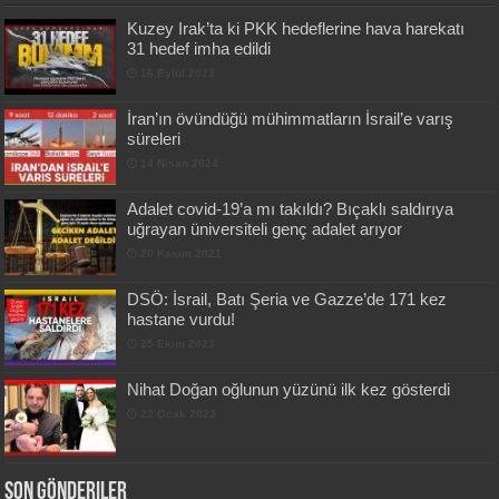
Kuzey Irak’ta ki PKK hedeflerine hava harekatı
31 hedef imha edildi
16 Eylül 2023
İran’ın övündüğü mühimmatların İsrail’e varış
süreleri
14 Nisan 2024
Adalet covid-19’a mı takıldı? Bıçaklı saldırıya
uğrayan üniversiteli genç adalet arıyor
20 Kasım 2021
DSÖ: İsrail, Batı Şeria ve Gazze’de 171 kez
hastane vurdu!
25 Ekim 2023
Nihat Doğan oğlunun yüzünü ilk kez gösterdi
22 Ocak 2023
Son Gönderiler