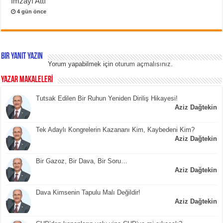
İmzayı Attı
4 gün önce
Bir yanıt yazın
Yorum yapabilmek için
oturum açmalısınız
.
YAZAR MAKALELERİ
Tutsak Edilen Bir Ruhun Yeniden Diriliş Hikayesi!
Aziz Dağtekin
Tek Adaylı Kongrelerin Kazananı Kim, Kaybedeni Kim?
Aziz Dağtekin
Bir Gazoz, Bir Dava, Bir Soru…
Aziz Dağtekin
Dava Kimsenin Tapulu Malı Değildir!
Aziz Dağtekin