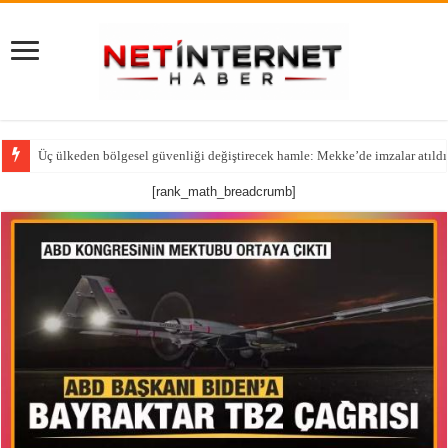
Üç ülkeden bölgesel güvenliği değiştirecek hamle: Mekke’de imzalar atıldı
[rank_math_breadcrumb]