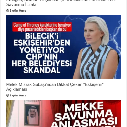
Savunma İttifakı
1 gün önce
Melek Mızrak Subaşı’ndan Dikkat Çeken “Eskişehir”
Açıklaması
2 gün önce