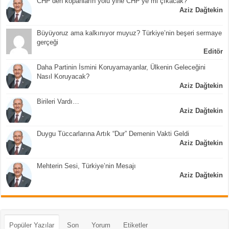
CHP’den kopanların yolu yine CHP’ye mi çıkacak?
Aziz Dağtekin
Büyüyoruz ama kalkınıyor muyuz? Türkiye’nin beşeri sermaye
gerçeği
Editör
Daha Partinin İsmini Koruyamayanlar, Ülkenin Geleceğini
Nasıl Koruyacak?
Aziz Dağtekin
Birileri Vardı…
Aziz Dağtekin
Duygu Tüccarlarına Artık “Dur” Demenin Vakti Geldi
Aziz Dağtekin
Mehterin Sesi, Türkiye’nin Mesajı
Aziz Dağtekin
Popüler Yazılar
Son
Yorum
Etiketler