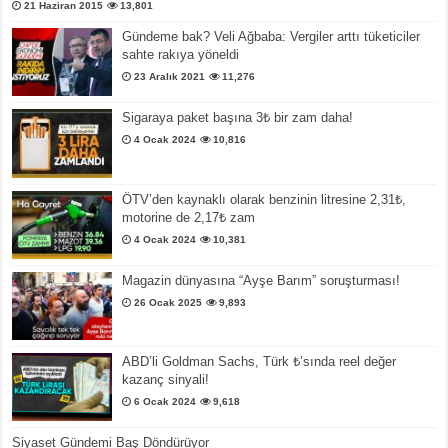
21 Haziran 2015
13,801
Gündeme bak? Veli Ağbaba: Vergiler arttı tüketiciler
sahte rakıya yöneldi
23 Aralık 2021
11,276
Sigaraya paket başına 3₺ bir zam daha!
4 Ocak 2024
10,816
ÖTV’den kaynaklı olarak benzinin litresine 2,31₺,
motorine de 2,17₺ zam
4 Ocak 2024
10,381
Magazin dünyasına “Ayşe Barım” soruşturması!
26 Ocak 2025
9,893
ABD’li Goldman Sachs, Türk ₺’sında reel değer
kazanç sinyali!
6 Ocak 2024
9,618
Siyaset Gündemi Baş Döndürüyor