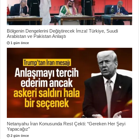
Bölgenin Dengelerini Değiştirecek İmza! Türkiye, Suudi
Arabistan ve Pakistan Anlaştı
1 gün önce
Netanyahu İran Konusunda Rest Çekti: “Gereken Her Şeyi
Yapacağız”
2 gün önce