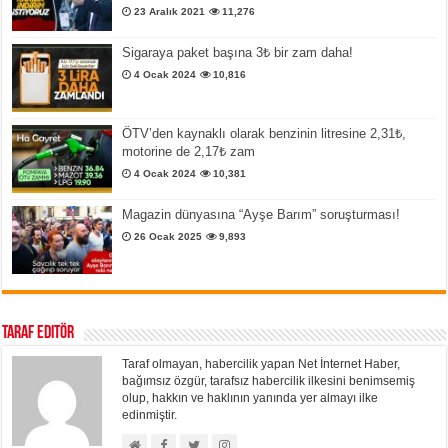
23 Aralık 2021
11,276
Sigaraya paket başına 3₺ bir zam daha!
4 Ocak 2024
10,816
ÖTV’den kaynaklı olarak benzinin litresine 2,31₺,
motorine de 2,17₺ zam
4 Ocak 2024
10,381
Magazin dünyasına “Ayşe Barım” soruşturması!
26 Ocak 2025
9,893
Taraf Editör
Taraf olmayan, habercilik yapan Net İnternet Haber,
bağımsız özgür, tarafsız habercilik ilkesini benimsemiş
olup, hakkın ve haklının yanında yer almayı ilke
edinmiştir.