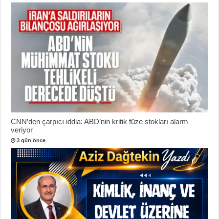
CNN’den çarpıcı iddia: ABD’nin kritik füze stokları alarm
veriyor
3 gün önce