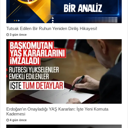
Tutsak Edilen Bir Ruhun Yeniden Diriliş Hikayesi!
3 gün önce
Erdoğan’ın Onayladığı YAŞ Kararları: İşte Yeni Komuta
Kademesi
4 gün önce