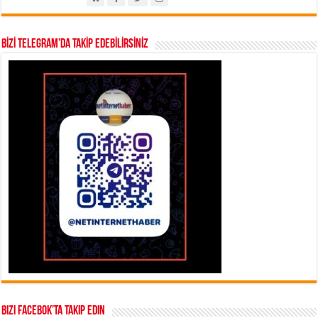
BİZİ TELEGRAM’DA TAKİP EDEBİLİRSİNİZ
Bizi Facebok’ta takip edin