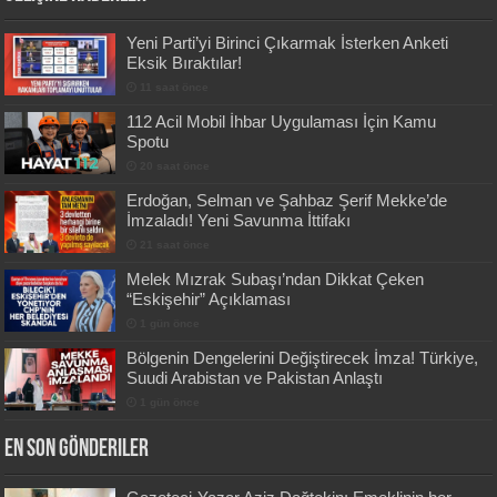
Yeni Parti’yi Birinci Çıkarmak İsterken Anketi
Eksik Bıraktılar!
11 saat önce
112 Acil Mobil İhbar Uygulaması İçin Kamu
Spotu
20 saat önce
Erdoğan, Selman ve Şahbaz Şerif Mekke’de
İmzaladı! Yeni Savunma İttifakı
21 saat önce
Melek Mızrak Subaşı’ndan Dikkat Çeken
“Eskişehir” Açıklaması
1 gün önce
Bölgenin Dengelerini Değiştirecek İmza! Türkiye,
Suudi Arabistan ve Pakistan Anlaştı
1 gün önce
En Son Gönderiler