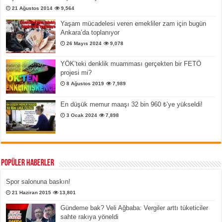
21 Ağustos 2014
9,564
Yaşam mücadelesi veren emekliler zam için bugün
Ankara’da toplanıyor
26 Mayıs 2024
9,078
YÖK’teki denklik muamması gerçekten bir FETÖ
projesi mi?
8 Ağustos 2019
7,989
En düşük memur maaşı 32 bin 960 ₺’ye yükseldi!
3 Ocak 2024
7,898
Popüler Haberler
Spor salonuna baskın!
21 Haziran 2015
13,801
Gündeme bak? Veli Ağbaba: Vergiler arttı tüketiciler
sahte rakıya yöneldi