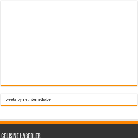
Tweets by netinternethabe
Gelişine Haberler