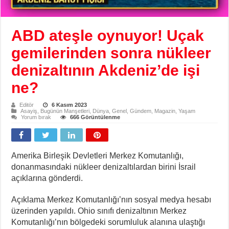
ABD ateşle oynuyor! Uçak
gemilerinden sonra nükleer
denizaltının Akdeniz’de işi
ne?
Editör
6 Kasım 2023
Asayiş
,
Bugünün Manşetleri
,
Dünya
,
Genel
,
Gündem
,
Magazin
,
Yaşam
Yorum bırak
666 Görüntülenme
Amerika Birleşik Devletleri Merkez Komutanlığı,
donanmasındaki nükleer denizaltılardan birini İsrail
açıklarına gönderdi.
Açıklama Merkez Komutanlığı’nın sosyal medya hesabı
üzerinden yapıldı. Ohio sınıfı denizaltının Merkez
Komutanlığı’nın bölgedeki sorumluluk alanına ulaştığı