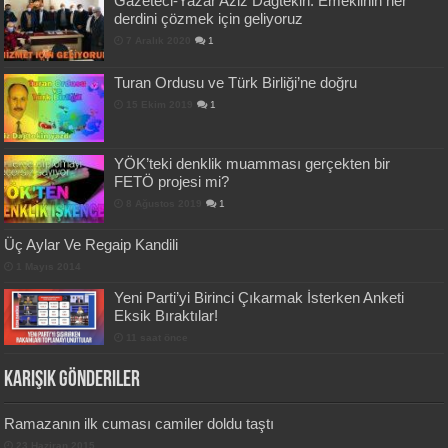
Gazeteci-Yazar Aziz Dağtekin: Emeklinin her
derdini çözmek için geliyoruz
7 Aralık 2020
1
Turan Ordusu ve Türk Birliği’ne doğru
15 Ekim 2019
1
YÖK’teki denklik muamması gerçekten bir
FETÖ projesi mi?
8 Ağustos 2019
1
Üç Aylar Ve Regaip Kandili
1 Mayıs 2014
Yeni Parti’yi Birinci Çıkarmak İsterken Anketi
Eksik Bıraktılar!
11 saat önce
Karışık Gönderiler
Ramazanın ilk cuması camiler doldu taştı
23 Haziran 2015