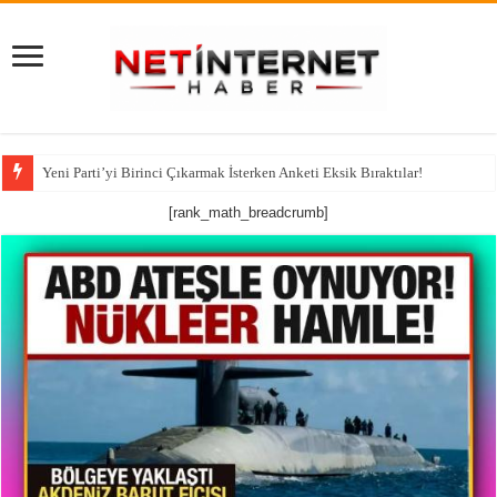
Yeni Parti’yi Birinci Çıkarmak İsterken Anketi Eksik Bıraktılar!
[rank_math_breadcrumb]