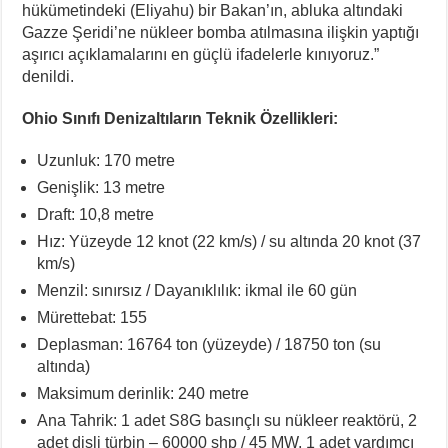
hükümetindeki (Eliyahu) bir Bakan’ın, abluka altındaki
Gazze Şeridi’ne nükleer bomba atılmasına ilişkin yaptığı
aşırıcı açıklamalarını en güçlü ifadelerle kınıyoruz.”
denildi.
Ohio Sınıfı Denizaltıların Teknik Özellikleri:
Uzunluk: 170 metre
Genişlik: 13 metre
Draft: 10,8 metre
Hız: Yüzeyde 12 knot (22 km/s) / su altında 20 knot (37
km/s)
Menzil: sınırsız / Dayanıklılık: ikmal ile 60 gün
Mürettebat: 155
Deplasman: 16764 ton (yüzeyde) / 18750 ton (su
altında)
Maksimum derinlik: 240 metre
Ana Tahrik: 1 adet S8G basınçlı su nükleer reaktörü, 2
adet dişli türbin – 60000 shp / 45 MW, 1 adet yardımcı