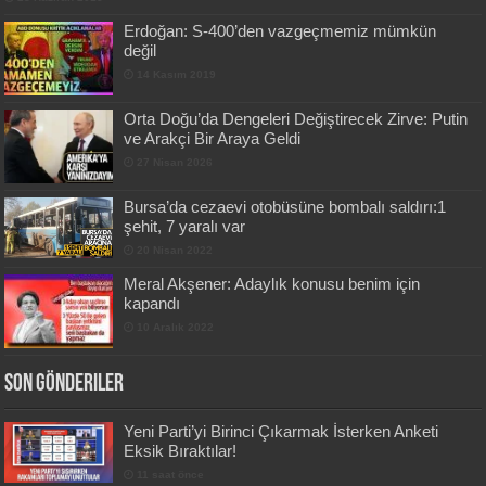
Erdoğan: S-400’den vazgeçmemiz mümkün
değil
14 Kasım 2019
Orta Doğu’da Dengeleri Değiştirecek Zirve: Putin
ve Arakçi Bir Araya Geldi
27 Nisan 2026
Bursa’da cezaevi otobüsüne bombalı saldırı:1
şehit, 7 yaralı var
20 Nisan 2022
Meral Akşener: Adaylık konusu benim için
kapandı
10 Aralık 2022
Son Gönderiler
Yeni Parti’yi Birinci Çıkarmak İsterken Anketi
Eksik Bıraktılar!
11 saat önce