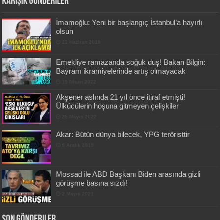
Karışık Gönderiler
İmamoğlu: Yeni bir başlangıç İstanbul’a hayırlı
olsun
23 Haziran 2019
Emekliye ramazanda soğuk duş! Bakan Bilgin:
Bayram ikramiyelerinde artış olmayacak
19 Nisan 2022
Akşener aslında 21 yıl önce itiraf etmişti!
Ülkücülerin hoşuna gitmeyen çelişkiler
25 Mayıs 2022
Akar: Bütün dünya bilecek, YPG teröristtir
9 Aralık 2019
Mossad ile ABD Başkanı Biden arasında gizli
görüşme basına sızdı!
2 Mayıs 2021
Son Gönderiler