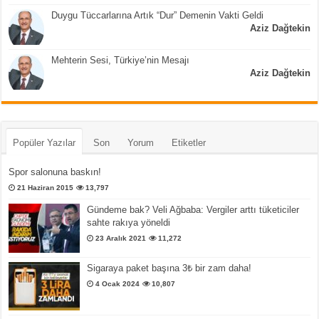
Duygu Tüccarlarına Artık “Dur” Demenin Vakti Geldi
Aziz Dağtekin
Mehterin Sesi, Türkiye’nin Mesajı
Aziz Dağtekin
Popüler Yazılar
Son
Yorum
Etiketler
Spor salonuna baskın!
21 Haziran 2015
13,797
Gündeme bak? Veli Ağbaba: Vergiler arttı tüketiciler
sahte rakıya yöneldi
23 Aralık 2021
11,272
Sigaraya paket başına 3₺ bir zam daha!
4 Ocak 2024
10,807