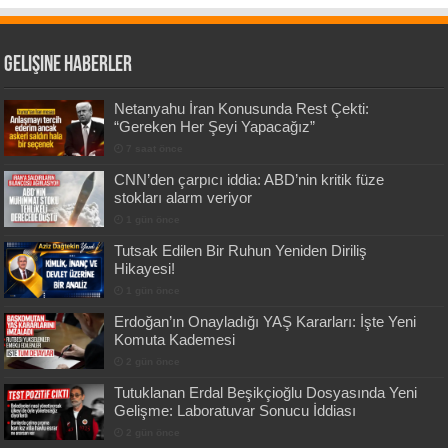
Gelişine Haberler
Netanyahu İran Konusunda Rest Çekti:
“Gereken Her Şeyi Yapacağız”
7 saat önce
CNN’den çarpıcı iddia: ABD’nin kritik füze
stokları alarm veriyor
1 gün önce
Tutsak Edilen Bir Ruhun Yeniden Diriliş
Hikayesi!
1 gün önce
Erdoğan’ın Onayladığı YAŞ Kararları: İşte Yeni
Komuta Kademesi
2 gün önce
Tutuklanan Erdal Beşikçioğlu Dosyasında Yeni
Gelişme: Laboratuvar Sonucu İddiası
2 gün önce