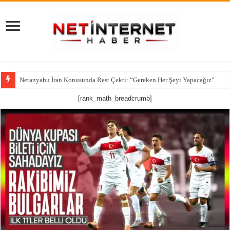
Netanyahu İran Konusunda Rest Çekti: “Gereken Her Şeyi Yapacağız”
CNN’den çarpıcı iddia: ABD’nin kritik füze stokları alarm veriyor
[rank_math_breadcrumb]