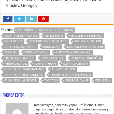
Krastev, Georgiev
Etiketler
2026 DÜNYA KUPASI ELEMELERI E GRUBU
2026 FIFA DÜNYA KUPASI
A MILLI TAKIM
ABDÜLKERIM BARDAKCI
ARDA GÜLER
ATATÜRK SPOR KOMPLEKSI
AVRUPA ELEMELERI
BULGARISTAN FUTBOL
BURSA MAÇI
DÜNYA KUPASI ELEMELERI
E GRUBU
FERDI KADIOĞLU
GÜRCISTAN-İSPANYA MAÇI
HAKAN ÇALHANOĞLU
İSPANYA FUTBOL
KEREM AKTÜRKOĞLU
MERIH DEMIRAL
PLAY-OFF HAKKI
SOFYA GALIBIYETI
TÜRKIYE BULGARISTAN MAÇI
TÜRKIYE FUTBOL
TÜRKIYE FUTBOL KADROSU
TÜRKIYE FUTBOL MILLI TAKIM
TÜRKIYE-BULGARISTAN
TV8 YAYIN
UĞURCAN ÇAKIR
ZEKI ÇELIK
Hakkında Editör
Taraf olmayan, habercilik yapan Net İnternet Haber,
bağımsız özgür, tarafsız habercilik ilkesini benimsemiş
olup, hakkın ve haklının yanında yer almayı ilke