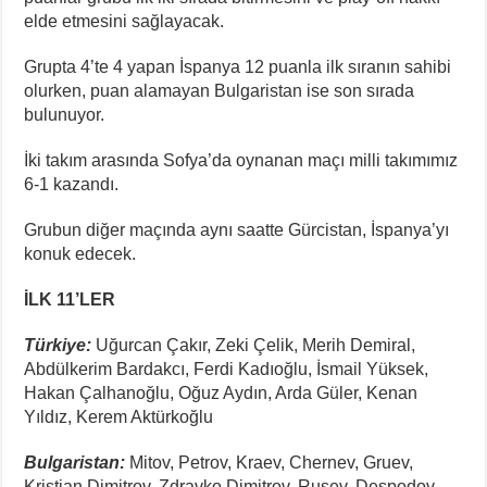
elde etmesini sağlayacak.
Grupta 4’te 4 yapan İspanya 12 puanla ilk sıranın sahibi
olurken, puan alamayan Bulgaristan ise son sırada
bulunuyor.
İki takım arasında Sofya’da oynanan maçı milli takımımız
6-1 kazandı.
Grubun diğer maçında aynı saatte Gürcistan, İspanya’yı
konuk edecek.
İLK 11’LER
Türkiye:
Uğurcan Çakır, Zeki Çelik, Merih Demiral,
Abdülkerim Bardakcı, Ferdi Kadıoğlu, İsmail Yüksek,
Hakan Çalhanoğlu, Oğuz Aydın, Arda Güler, Kenan
Yıldız, Kerem Aktürkoğlu
Bulgaristan:
Mitov, Petrov, Kraev, Chernev, Gruev,
Kristian Dimitrov, Zdravko Dimitrov, Rusev, Despodov,