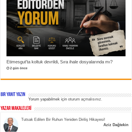
Etimesgut’ta koltuk devrildi, Sıra ihale dosyalarında mı?
2 gün önce
Bir yanıt yazın
Yorum yapabilmek için
oturum açmalısınız
.
YAZAR MAKALELERİ
Tutsak Edilen Bir Ruhun Yeniden Diriliş Hikayesi!
Aziz Dağtekin