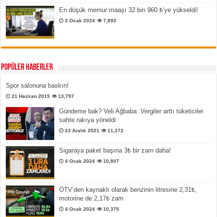
En düşük memur maaşı 32 bin 960 ₺’ye yükseldi!
3 Ocak 2024
7,893
Popüler Haberler
Spor salonuna baskın!
21 Haziran 2015
13,797
Gündeme bak? Veli Ağbaba: Vergiler arttı tüketiciler
sahte rakıya yöneldi
23 Aralık 2021
11,272
Sigaraya paket başına 3₺ bir zam daha!
4 Ocak 2024
10,807
ÖTV’den kaynaklı olarak benzinin litresine 2,31₺,
motorine de 2,17₺ zam
4 Ocak 2024
10,375