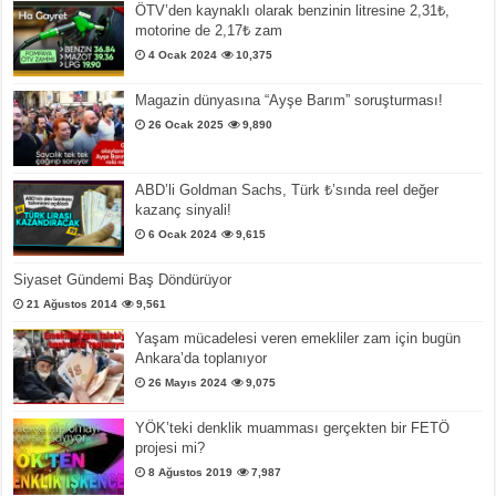
ÖTV’den kaynaklı olarak benzinin litresine 2,31₺,
motorine de 2,17₺ zam
4 Ocak 2024
10,375
Magazin dünyasına “Ayşe Barım” soruşturması!
26 Ocak 2025
9,890
ABD’li Goldman Sachs, Türk ₺’sında reel değer
kazanç sinyali!
6 Ocak 2024
9,615
Siyaset Gündemi Baş Döndürüyor
21 Ağustos 2014
9,561
Yaşam mücadelesi veren emekliler zam için bugün
Ankara’da toplanıyor
26 Mayıs 2024
9,075
YÖK’teki denklik muamması gerçekten bir FETÖ
projesi mi?
8 Ağustos 2019
7,987