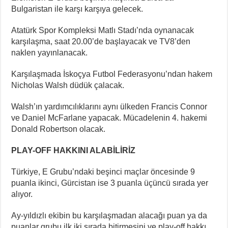
Bulgaristan ile karşı karşıya gelecek.
Atatürk Spor Kompleksi Matlı Stadı’nda oynanacak
karşılaşma, saat 20.00’de başlayacak ve TV8’den
naklen yayınlanacak.
Karşılaşmada İskoçya Futbol Federasyonu’ndan hakem
Nicholas Walsh düdük çalacak.
Walsh’ın yardımcılıklarını aynı ülkeden Francis Connor
ve Daniel McFarlane yapacak. Mücadelenin 4. hakemi
Donald Robertson olacak.
PLAY-OFF HAKKINI ALABİLİRİZ
Türkiye, E Grubu’ndaki beşinci maçlar öncesinde 9
puanla ikinci, Gürcistan ise 3 puanla üçüncü sırada yer
alıyor.
Ay-yıldızlı ekibin bu karşılaşmadan alacağı puan ya da
puanlar grubu ilk iki sırada bitirmesini ve play-off hakkı