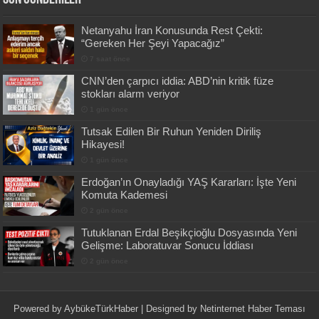
Netanyahu İran Konusunda Rest Çekti:
“Gereken Her Şeyi Yapacağız”
7 saat önce
CNN’den çarpıcı iddia: ABD’nin kritik füze
stokları alarm veriyor
1 gün önce
Tutsak Edilen Bir Ruhun Yeniden Diriliş
Hikayesi!
1 gün önce
Erdoğan’ın Onayladığı YAŞ Kararları: İşte Yeni
Komuta Kademesi
2 gün önce
Tutuklanan Erdal Beşikçioğlu Dosyasında Yeni
Gelişme: Laboratuvar Sonucu İddiası
2 gün önce
Powered by
AybükeTürkHaber
| Designed by
Netinternet Haber Teması