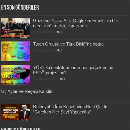
En Son Gönderiler
Gazeteci-Yazar Aziz Dağtekin: Emeklinin her
derdini çözmek için geliyoruz
7 Aralık 2020
1
Turan Ordusu ve Türk Birliği’ne doğru
15 Ekim 2019
1
YÖK’teki denklik muamması gerçekten bir
FETÖ projesi mi?
8 Ağustos 2019
1
Üç Aylar Ve Regaip Kandili
1 Mayıs 2014
Netanyahu İran Konusunda Rest Çekti:
“Gereken Her Şeyi Yapacağız”
7 saat önce