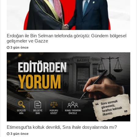
Erdoğan ile Bin Selman telefonda görüştü: Gündem bölgesel
gelişmeler ve Gazze
3 gün önce
Etimesgut’ta koltuk devrildi, Sıra ihale dosyalarında mı?
3 gün önce