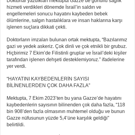
Doktorlar yazdıkları mektupta Gazze’de gönüllü sağlık
hizmeti verdikleri dönemde İsrail’in saldırı ve
engellemeleri sonucu hayatını kaybeden bebek
ölümlerine, salgın hastalıklara ve insan haklarına karşı
işlenen suçlara dikkati çekti.
Doktorların imzaları bulunan ortak mektupta, “Bazılarımız
gazi ve yedek askeriz. Çok dinli ve çok etnikli bir grubuz.
Hiçbirimiz 7 Ekim’de Filistinli gruplar ve İsrail’deki kişiler
tarafından işlenen dehşeti desteklemiyoruz.” ifadelerine
yer verdi.
“HAYATINI KAYBEDENLERİN SAYISI
BİLİNENLERDEN ÇOK DAHA FAZLA”
Mektupta, 7 Ekim 2023’ten bu yana Gazze’de hayatını
kaybedenlerin sayısının bilinenden çok daha fazla, “118
bin 908’den fazla olmasının muhtemel olduğu ve bunun
Gazze nüfusunun yüzde 5,4’üne karşılık geldiği”
belirtildi.