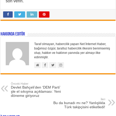
son verin.
Hakkında Editör
Taraf olmayan, habercilik yapan Net İnternet Haber,
bağımsız özgür, tarafsız habercilik ilkesini benimsemiş
olup, hakkın ve haklının yanında yer almayı ilke
edinmiştir.
Önceki Haber
Devlet Bahçeli’den ‘DEM Parti’
şle el sıkışma açıklaması: Yeni
döneme giriyoruz
İleri
Bu da bunadı mı ne? Yanlışlıkla
Türk takipçisini etiketledi!