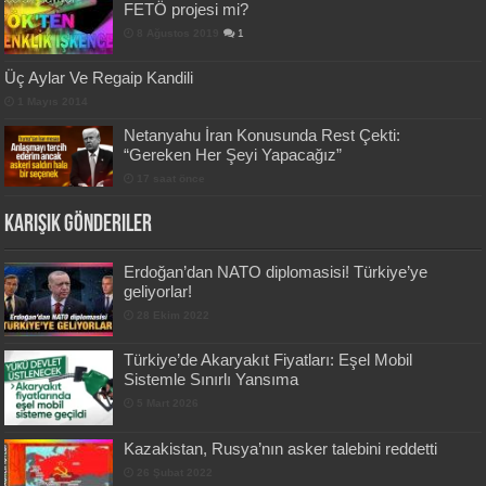
FETÖ projesi mi?
8 Ağustos 2019
1
Üç Aylar Ve Regaip Kandili
1 Mayıs 2014
Netanyahu İran Konusunda Rest Çekti:
“Gereken Her Şeyi Yapacağız”
17 saat önce
Karışık Gönderiler
Erdoğan’dan NATO diplomasisi! Türkiye’ye
geliyorlar!
28 Ekim 2022
Türkiye’de Akaryakıt Fiyatları: Eşel Mobil
Sistemle Sınırlı Yansıma
5 Mart 2026
Kazakistan, Rusya’nın asker talebini reddetti
26 Şubat 2022