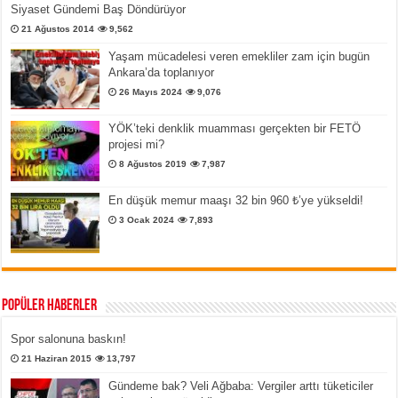
Siyaset Gündemi Baş Döndürüyor
21 Ağustos 2014
9,562
Yaşam mücadelesi veren emekliler zam için bugün
Ankara’da toplanıyor
26 Mayıs 2024
9,076
YÖK’teki denklik muamması gerçekten bir FETÖ
projesi mi?
8 Ağustos 2019
7,987
En düşük memur maaşı 32 bin 960 ₺’ye yükseldi!
3 Ocak 2024
7,893
Popüler Haberler
Spor salonuna baskın!
21 Haziran 2015
13,797
Gündeme bak? Veli Ağbaba: Vergiler arttı tüketiciler