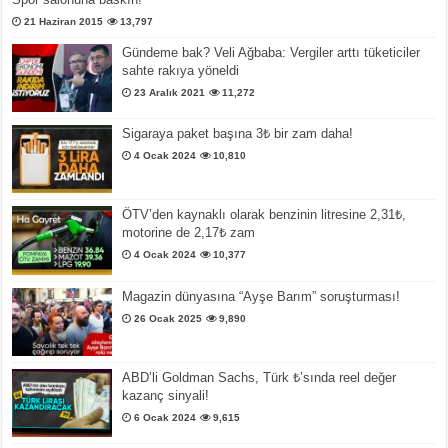
21 Haziran 2015
13,797
Gündeme bak? Veli Ağbaba: Vergiler arttı tüketiciler
sahte rakıya yöneldi
23 Aralık 2021
11,272
Sigaraya paket başına 3₺ bir zam daha!
4 Ocak 2024
10,810
ÖTV’den kaynaklı olarak benzinin litresine 2,31₺,
motorine de 2,17₺ zam
4 Ocak 2024
10,377
Magazin dünyasına “Ayşe Barım” soruşturması!
26 Ocak 2025
9,890
ABD’li Goldman Sachs, Türk ₺’sında reel değer
kazanç sinyali!
6 Ocak 2024
9,615