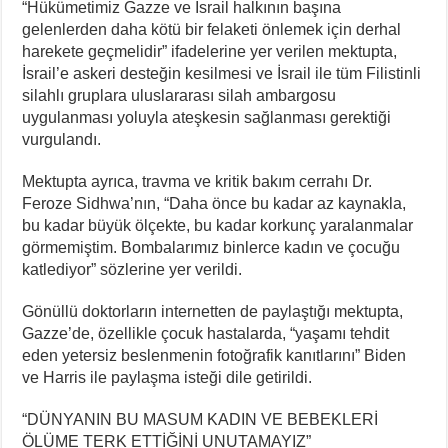
“Hükümetimiz Gazze ve İsrail halkının başına
gelenlerden daha kötü bir felaketi önlemek için derhal
harekete geçmelidir” ifadelerine yer verilen mektupta,
İsrail’e askeri desteğin kesilmesi ve İsrail ile tüm Filistinli
silahlı gruplara uluslararası silah ambargosu
uygulanması yoluyla ateşkesin sağlanması gerektiği
vurgulandı.
Mektupta ayrıca, travma ve kritik bakım cerrahı Dr.
Feroze Sidhwa’nın, “Daha önce bu kadar az kaynakla,
bu kadar büyük ölçekte, bu kadar korkunç yaralanmalar
görmemiştim. Bombalarımız binlerce kadın ve çocuğu
katlediyor” sözlerine yer verildi.
Gönüllü doktorların internetten de paylaştığı mektupta,
Gazze’de, özellikle çocuk hastalarda, “yaşamı tehdit
eden yetersiz beslenmenin fotoğrafik kanıtlarını” Biden
ve Harris ile paylaşma isteği dile getirildi.
“DÜNYANIN BU MASUM KADIN VE BEBEKLERİ
ÖLÜME TERK ETTİĞİNİ UNUTAMAYIZ”