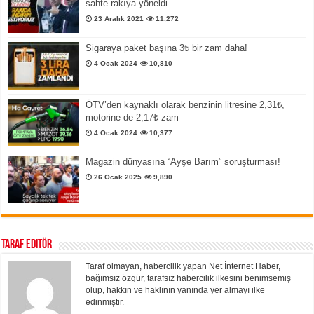
sahte rakıya yöneldi
23 Aralık 2021
11,272
Sigaraya paket başına 3₺ bir zam daha!
4 Ocak 2024
10,810
ÖTV’den kaynaklı olarak benzinin litresine 2,31₺,
motorine de 2,17₺ zam
4 Ocak 2024
10,377
Magazin dünyasına “Ayşe Barım” soruşturması!
26 Ocak 2025
9,890
Taraf Editör
Taraf olmayan, habercilik yapan Net İnternet Haber,
bağımsız özgür, tarafsız habercilik ilkesini benimsemiş
olup, hakkın ve haklının yanında yer almayı ilke
edinmiştir.