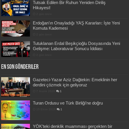
Tutsak Edilen Bir Ruhun Yeniden Diriliş
Hikayesi!
2 gün önce
Erdoğan’ın Onayladığı YAŞ Kararları: İşte Yeni
Komuta Kademesi
2 gün önce
Tutuklanan Erdal Beşikçioğlu Dosyasında Yeni
Gelişme: Laboratuvar Sonucu İddiası
2 gün önce
En Son Gönderiler
Gazeteci-Yazar Aziz Dağtekin: Emeklinin her
derdini çözmek için geliyoruz
7 Aralık 2020
1
Turan Ordusu ve Türk Birliği’ne doğru
15 Ekim 2019
1
YÖK’teki denklik muamması gerçekten bir