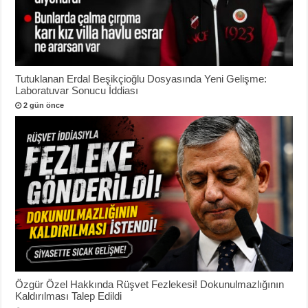
Tutuklanan Erdal Beşikçioğlu Dosyasında Yeni Gelişme:
Laboratuvar Sonucu İddiası
2 gün önce
Özgür Özel Hakkında Rüşvet Fezlekesi! Dokunulmazlığının
Kaldırılması Talep Edildi