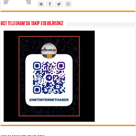
BİZİ TELEGRAM’DA TAKİP EDEBİLİRSİNİZ