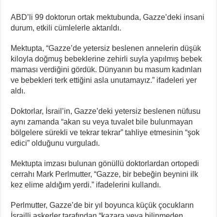
ABD’li 99 doktorun ortak mektubunda, Gazze’deki insani
durum, etkili cümlelerle aktarıldı.
Mektupta, “Gazze’de yetersiz beslenen annelerin düşük
kiloyla doğmuş bebeklerine zehirli suyla yapılmış bebek
maması verdiğini gördük. Dünyanın bu masum kadınları
ve bebekleri terk ettiğini asla unutamayız.” ifadeleri yer
aldı.
Doktorlar, İsrail’in, Gazze’deki yetersiz beslenen nüfusu
aynı zamanda “akan su veya tuvalet bile bulunmayan
bölgelere sürekli ve tekrar tekrar” tahliye etmesinin “şok
edici” olduğunu vurguladı.
Mektupta imzası bulunan gönüllü doktorlardan ortopedi
cerrahı Mark Perlmutter, “Gazze, bir bebeğin beynini ilk
kez elime aldığım yerdi.” ifadelerini kullandı.
Perlmutter, Gazze’de bir yıl boyunca küçük çocukların
İsrailli askerler tarafından “kazara veya bilinmeden