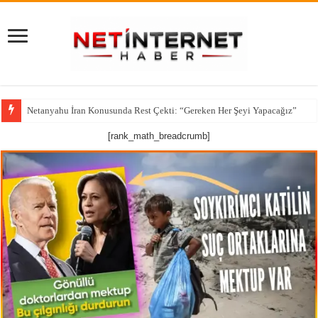
Netanyahu İran Konusunda Rest Çekti: “Gereken Her Şeyi Yapacağız”
CNN’den çarpıcı iddia: ABD’nin kritik füze stokları alarm veriyor
[rank_math_breadcrumb]