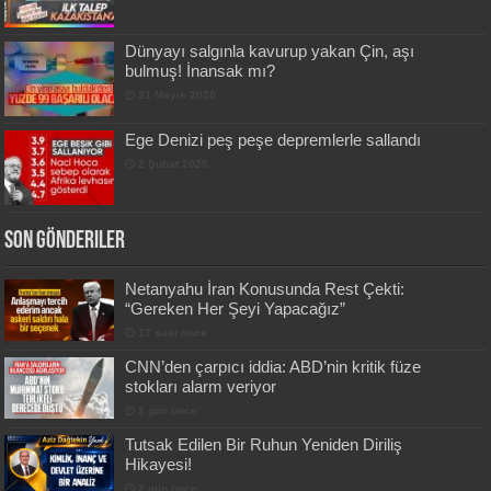
Dünyayı salgınla kavurup yakan Çin, aşı
bulmuş! İnansak mı?
31 Mayıs 2020
Ege Denizi peş peşe depremlerle sallandı
2 Şubat 2025
Son Gönderiler
Netanyahu İran Konusunda Rest Çekti:
“Gereken Her Şeyi Yapacağız”
17 saat önce
CNN’den çarpıcı iddia: ABD’nin kritik füze
stokları alarm veriyor
2 gün önce
Tutsak Edilen Bir Ruhun Yeniden Diriliş
Hikayesi!
2 gün önce