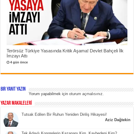
Terörsüz Türkiye Yasasında Kritik Aşama! Devlet Bahçeli İlk
İmzayı Attı
4 gün önce
Bir yanıt yazın
Yorum yapabilmek için
oturum açmalısınız
.
YAZAR MAKALELERİ
Tutsak Edilen Bir Ruhun Yeniden Diriliş Hikayesi!
Aziz Dağtekin
Tek Adaylı Kongrelerin Kazananı Kim, Kaybedeni Kim?