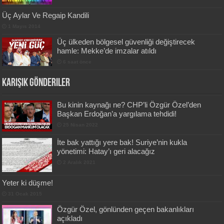
Üç Aylar Ve Regaip Kandili
1 Mayıs 2014
Üç ülkeden bölgesel güvenliği değiştirecek
hamle: Mekke’de imzalar atıldı
6 saat önce
Karışık Gönderiler
Bu kinin kaynağı ne? CHP’li Özgür Özel’den
Başkan Erdoğan’a yargılama tehdidi!
25 Nisan 2022
İte bak yattığı yere bak! Suriye’nin kukla
yönetimi: Hatay’ı geri alacağız
2 Aralık 2021
Yeter ki düşme!
31 Ocak 2015
Özgür Özel, gönlünden geçen bakanlıkları
açıkladı