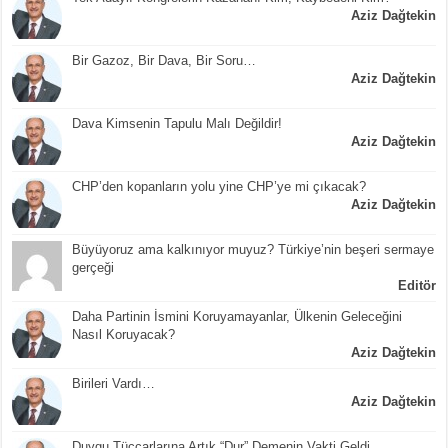
Aziz Dağtekin
Bir Gazoz, Bir Dava, Bir Soru…
Aziz Dağtekin
Dava Kimsenin Tapulu Malı Değildir!
Aziz Dağtekin
CHP’den kopanların yolu yine CHP’ye mi çıkacak?
Aziz Dağtekin
Büyüyoruz ama kalkınıyor muyuz? Türkiye’nin beşeri sermaye
gerçeği
Editör
Daha Partinin İsmini Koruyamayanlar, Ülkenin Geleceğini
Nasıl Koruyacak?
Aziz Dağtekin
Birileri Vardı…
Aziz Dağtekin
Duygu Tüccarlarına Artık “Dur” Demenin Vakti Geldi