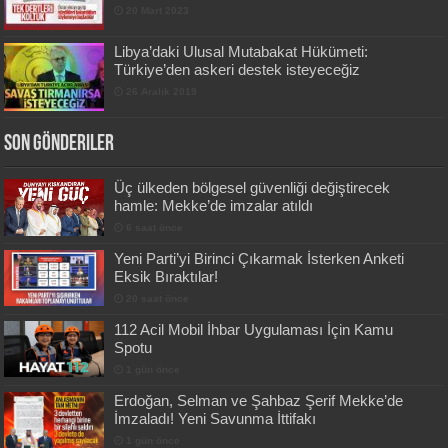
20 Mart 2023
Libya’daki Ulusal Mutabakat Hükümeti:
Türkiye’den askeri destek isteyeceğiz
26 Aralık 2019
Son Gönderiler
Üç ülkeden bölgesel güvenliği değiştirecek
hamle: Mekke’de imzalar atıldı
6 saat önce
Yeni Parti’yi Birinci Çıkarmak İsterken Anketi
Eksik Bıraktılar!
20 saat önce
112 Acil Mobil İhbar Uygulaması İçin Kamu
Spotu
1 gün önce
Erdoğan, Selman ve Şahbaz Şerif Mekke’de
İmzaladı! Yeni Savunma İttifakı
1 gün önce