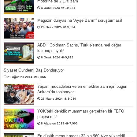
motorine de 2,17₺ zam
4 Ocak 2024
10,381
Magazin dünyasına “Ayşe Barım” soruşturması!
26 Ocak 2025
9,894
ABD’li Goldman Sachs, Türk ₺’sında reel değer
kazanç sinyali!
6 Ocak 2024
9,619
Siyaset Gündemi Baş Döndürüyor
21 Ağustos 2014
9,565
Yaşam mücadelesi veren emekliler zam için bugün
Ankara’da toplanıyor
26 Mayıs 2024
9,080
YÖK’teki denklik muamması gerçekten bir FETÖ
projesi mi?
8 Ağustos 2019
7,990
En düşük memur maaşı 32 bin 960 ₺’ye yükseldi!