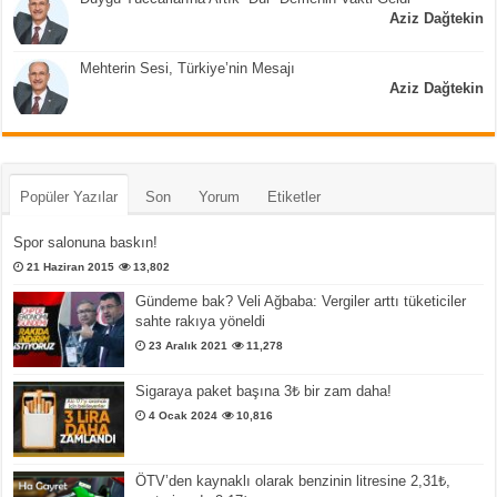
Aziz Dağtekin
Mehterin Sesi, Türkiye’nin Mesajı
Aziz Dağtekin
Popüler Yazılar
Son
Yorum
Etiketler
Spor salonuna baskın!
21 Haziran 2015
13,802
Gündeme bak? Veli Ağbaba: Vergiler arttı tüketiciler
sahte rakıya yöneldi
23 Aralık 2021
11,278
Sigaraya paket başına 3₺ bir zam daha!
4 Ocak 2024
10,816
ÖTV’den kaynaklı olarak benzinin litresine 2,31₺,