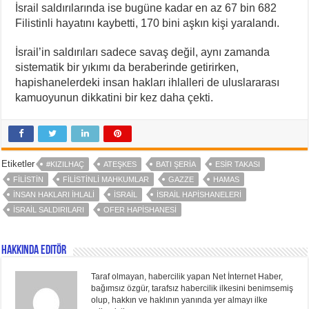
İsrail saldırılarında ise bugüne kadar en az 67 bin 682
Filistinli hayatını kaybetti, 170 bini aşkın kişi yaralandı.
İsrail’in saldırıları sadece savaş değil, aynı zamanda
sistematik bir yıkımı da beraberinde getirirken,
hapishanelerdeki insan hakları ihlalleri de uluslararası
kamuoyunun dikkatini bir kez daha çekti.
Etiketler
#KIZILHAÇ
ATEŞKES
BATI ŞERIA
ESIR TAKASI
FILISTIN
FILISTINLI MAHKUMLAR
GAZZE
HAMAS
INSAN HAKLARI IHLALI
ISRAIL
İSRAIL HAPISHANELERI
İSRAIL SALDIRILARI
OFER HAPISHANESI
Hakkında Editör
Taraf olmayan, habercilik yapan Net İnternet Haber,
bağımsız özgür, tarafsız habercilik ilkesini benimsemiş
olup, hakkın ve haklının yanında yer almayı ilke