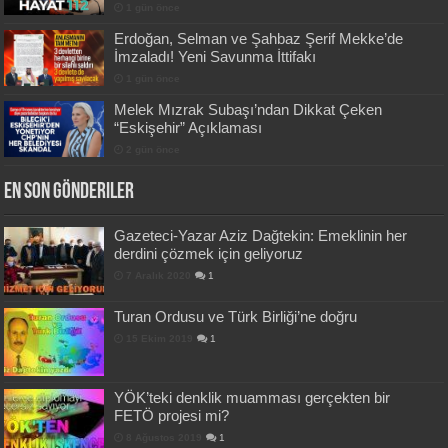
1 gün önce
Erdoğan, Selman ve Şahbaz Şerif Mekke’de
İmzaladı! Yeni Savunma İttifakı
1 gün önce
Melek Mızrak Subaşı’ndan Dikkat Çeken
“Eskişehir” Açıklaması
2 gün önce
En Son Gönderiler
Gazeteci-Yazar Aziz Dağtekin: Emeklinin her
derdini çözmek için geliyoruz
7 Aralık 2020
1
Turan Ordusu ve Türk Birliği’ne doğru
15 Ekim 2019
1
YÖK’teki denklik muamması gerçekten bir
FETÖ projesi mi?
8 Ağustos 2019
1