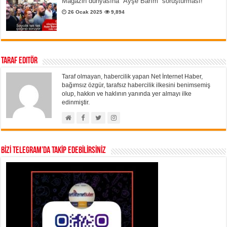
Magazin dünyasına “Ayşe Barım” soruşturması!
26 Ocak 2025
9,894
Taraf Editör
Taraf olmayan, habercilik yapan Net İnternet Haber,
bağımsız özgür, tarafsız habercilik ilkesini benimsemiş
olup, hakkın ve haklının yanında yer almayı ilke
edinmiştir.
BİZİ TELEGRAM’DA TAKİP EDEBİLİRSİNİZ