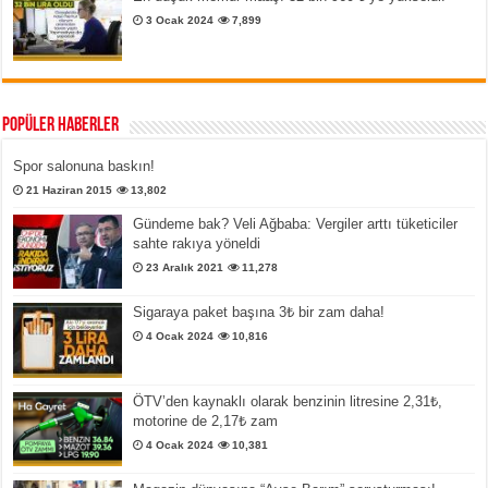
3 Ocak 2024
7,899
Popüler Haberler
Spor salonuna baskın!
21 Haziran 2015
13,802
Gündeme bak? Veli Ağbaba: Vergiler arttı tüketiciler
sahte rakıya yöneldi
23 Aralık 2021
11,278
Sigaraya paket başına 3₺ bir zam daha!
4 Ocak 2024
10,816
ÖTV’den kaynaklı olarak benzinin litresine 2,31₺,
motorine de 2,17₺ zam
4 Ocak 2024
10,381