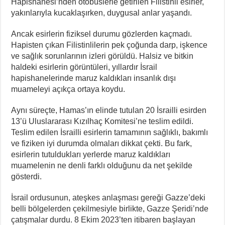
Hapishanesi’nden otobüslerle getirilen Filistinli esirler,
yakınlarıyla kucaklaşırken, duygusal anlar yaşandı.
Ancak esirlerin fiziksel durumu gözlerden kaçmadı.
Hapisten çıkan Filistinlilerin pek çoğunda darp, işkence
ve sağlık sorunlarının izleri görüldü. Halsiz ve bitkin
haldeki esirlerin görüntüleri, yıllardır İsrail
hapishanelerinde maruz kaldıkları insanlık dışı
muameleyi açıkça ortaya koydu.
Aynı süreçte, Hamas’ın elinde tutulan 20 İsrailli esirden
13’ü Uluslararası Kızılhaç Komitesi’ne teslim edildi.
Teslim edilen İsrailli esirlerin tamamının sağlıklı, bakımlı
ve fiziken iyi durumda olmaları dikkat çekti. Bu fark,
esirlerin tutuldukları yerlerde maruz kaldıkları
muamelenin ne denli farklı olduğunu da net şekilde
gösterdi.
İsrail ordusunun, ateşkes anlaşması gereği Gazze’deki
belli bölgelerden çekilmesiyle birlikte, Gazze Şeridi’nde
çatışmalar durdu. 8 Ekim 2023’ten itibaren başlayan