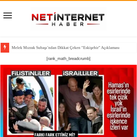
Melek Mızrak Subaşı’ndan Dikkat Çeken “Eskişehir” Açıklaması
[rank_math_breadcrumb]