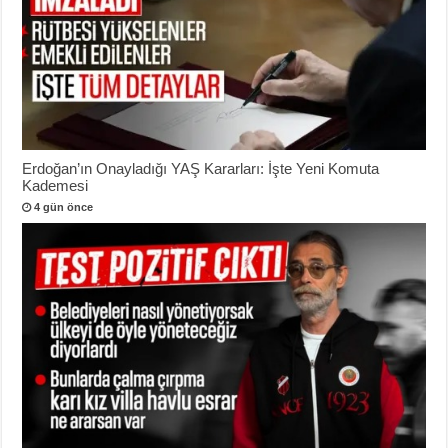
Erdoğan’ın Onayladığı YAŞ Kararları: İşte Yeni Komuta
Kademesi
4 gün önce