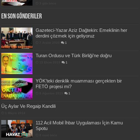
3 gün önce
En Son Gönderiler
Gazeteci-Yazar Aziz Dağtekin: Emeklinin her
derdini çözmek için geliyoruz
7 Aralık 2020
1
Turan Ordusu ve Türk Birliği’ne doğru
15 Ekim 2019
1
YÖK’teki denklik muamması gerçekten bir
FETÖ projesi mi?
8 Ağustos 2019
1
Üç Aylar Ve Regaip Kandili
1 Mayıs 2014
112 Acil Mobil İhbar Uygulaması İçin Kamu
Spotu
8 saat önce