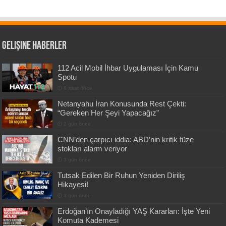
Gelişine Haberler
112 Acil Mobil İhbar Uygulaması İçin Kamu
Spotu
8 saat önce
Netanyahu İran Konusunda Rest Çekti:
“Gereken Her Şeyi Yapacağız”
2 gün önce
CNN’den çarpıcı iddia: ABD’nin kritik füze
stokları alarm veriyor
3 gün önce
Tutsak Edilen Bir Ruhun Yeniden Diriliş
Hikayesi!
3 gün önce
Erdoğan’ın Onayladığı YAŞ Kararları: İşte Yeni
Komuta Kademesi