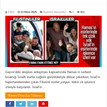
Editör
13 Ekim 2025
Bugünün Manşetleri
0
411
Gazze’deki ateşkes anlaşması kapsamında Hamas’ın serbest
bıraktığı İsrailli esirler sağlıklı görüntüleriyle dikkat çekerken, İsrail’in
hapishanelerinden çıkan Filistinli esirler yorgun, bitkin ve işkence
izleriyle karşılandı. İsrail’in …
Haberin Detayı İçin Tıklayınız