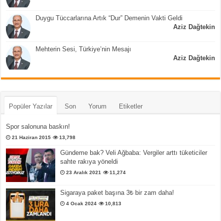
Duygu Tüccarlarına Artık “Dur” Demenin Vakti Geldi
Aziz Dağtekin
Mehterin Sesi, Türkiye’nin Mesajı
Aziz Dağtekin
Popüler Yazılar
Son
Yorum
Etiketler
Spor salonuna baskın!
21 Haziran 2015
13,798
Gündeme bak? Veli Ağbaba: Vergiler arttı tüketiciler
sahte rakıya yöneldi
23 Aralık 2021
11,274
Sigaraya paket başına 3₺ bir zam daha!
4 Ocak 2024
10,813