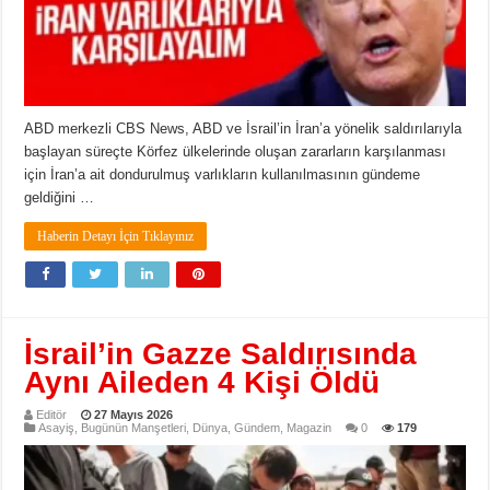
ABD merkezli CBS News, ABD ve İsrail’in İran’a yönelik saldırılarıyla
başlayan süreçte Körfez ülkelerinde oluşan zararların karşılanması
için İran’a ait dondurulmuş varlıkların kullanılmasının gündeme
geldiğini …
Haberin Detayı İçin Tıklayınız
İsrail’in Gazze Saldırısında
Aynı Aileden 4 Kişi Öldü
Editör
27 Mayıs 2026
Asayiş
,
Bugünün Manşetleri
,
Dünya
,
Gündem
,
Magazin
0
179