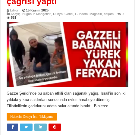
çağrısı yaptı
Editör
15 Kasım 2025
Asayiş
,
Bugünün Manşetleri
,
Dünya
,
Genel
,
Gündem
,
Magazin
,
Yaşam
0
551
Gazze Şeridi’nde bu sabah etkili olan sağanak yağış, İsrail’in son iki
yıldaki yıkıcı saldırıları sonucunda evleri harabeye dönmüş
Filistinlilerin çadırlarını adeta sular altında bıraktı. Binlerce …
Haberin Detayı İçin Tıklayınız