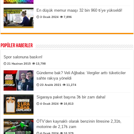
En düşük memur maaşı 32 bin 960 ₺’ye yükseldi!
3 Ocak 2024
7,896
Popüler Haberler
Spor salonuna baskın!
21 Haziran 2015
13,798
Gündeme bak? Veli Ağbaba: Vergiler arttı tüketiciler
sahte rakıya yöneldi
23 Aralık 2021
11,274
Sigaraya paket başına 3₺ bir zam daha!
4 Ocak 2024
10,813
ÖTV’den kaynaklı olarak benzinin litresine 2,31₺,
motorine de 2,17₺ zam
4 Ocak 2024
10,379