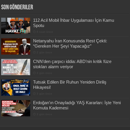
Son Gönderiler
112 Acil Mobil İhbar Uygulaması İçin Kamu
Spotu
8 saat önce
Netanyahu İran Konusunda Rest Çekti:
“Gereken Her Şeyi Yapacağız”
2 gün önce
CNN’den çarpıcı iddia: ABD’nin kritik füze
stokları alarm veriyor
3 gün önce
Tutsak Edilen Bir Ruhun Yeniden Diriliş
Hikayesi!
3 gün önce
Erdoğan’ın Onayladığı YAŞ Kararları: İşte Yeni
Komuta Kademesi
3 gün önce