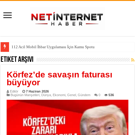
112 Acil Mobil İhbar Uygulaması İçin Kamu Spotu
Etiket Arşivi
Körfez’de savaşın faturası
büyüyor
Editör
7 Haziran 2026
Bugünün Manşetleri
,
Dünya
,
Ekonomi
,
Genel
,
Gündem
0
536