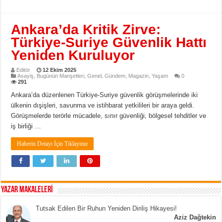
Ankara’da Kritik Zirve:
Türkiye-Suriye Güvenlik Hattı
Yeniden Kuruluyor
Editör
12 Ekim 2025
Asayiş
,
Bugünün Manşetleri
,
Genel
,
Gündem
,
Magazin
,
Yaşam
0
291
Ankara’da düzenlenen Türkiye-Suriye güvenlik görüşmelerinde iki
ülkenin dışişleri, savunma ve istihbarat yetkilileri bir araya geldi.
Görüşmelerde terörle mücadele, sınır güvenliği, bölgesel tehditler ve
iş birliği …
Haberin Detayı İçin Tıklayınız
YAZAR MAKALELERİ
Tutsak Edilen Bir Ruhun Yeniden Diriliş Hikayesi!
Aziz Dağtekin