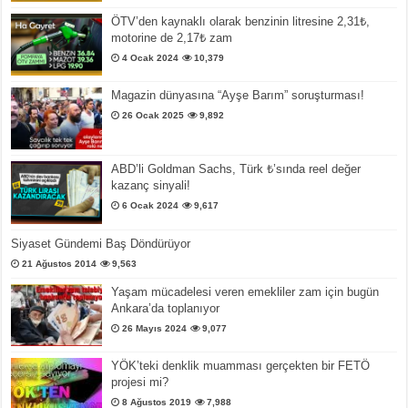
ÖTV’den kaynaklı olarak benzinin litresine 2,31₺,
motorine de 2,17₺ zam
4 Ocak 2024
10,379
Magazin dünyasına “Ayşe Barım” soruşturması!
26 Ocak 2025
9,892
ABD’li Goldman Sachs, Türk ₺’sında reel değer
kazanç sinyali!
6 Ocak 2024
9,617
Siyaset Gündemi Baş Döndürüyor
21 Ağustos 2014
9,563
Yaşam mücadelesi veren emekliler zam için bugün
Ankara’da toplanıyor
26 Mayıs 2024
9,077
YÖK’teki denklik muamması gerçekten bir FETÖ
projesi mi?
8 Ağustos 2019
7,988