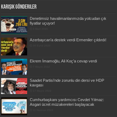
Karışık Gönderiler
Denetimsiz havalimanlarımızda yolcudan çık
fiyatlar uçuyor!
5 Mart 2025
Azerbaycan’a destek verdi Ermeniler çıldırdı!
30 Eylül 2020
Ekrem İmamoğlu, Ali Koç’a cevap verdi
7 Mayıs 2022
Saadet Partisi’nde zorunlu din dersi ve HDP
kavgası
17 Mayıs 2022
Cumhurbaşkanı yardımcısı Cevdet Yılmaz:
Asgari ücret müzakereleri başlayacak
11 Haziran 2023