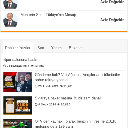
Aziz Dağtekin
Mehterin Sesi, Türkiye’nin Mesajı
Aziz Dağtekin
Popüler Yazılar
Son
Yorum
Etiketler
Spor salonuna baskın!
21 Haziran 2015
13,804
Gündeme bak? Veli Ağbaba: Vergiler arttı tüketiciler
sahte rakıya yöneldi
23 Aralık 2021
11,281
Sigaraya paket başına 3₺ bir zam daha!
4 Ocak 2024
10,820
ÖTV’den kaynaklı olarak benzinin litresine 2,31₺,
motorine de 2,17₺ zam