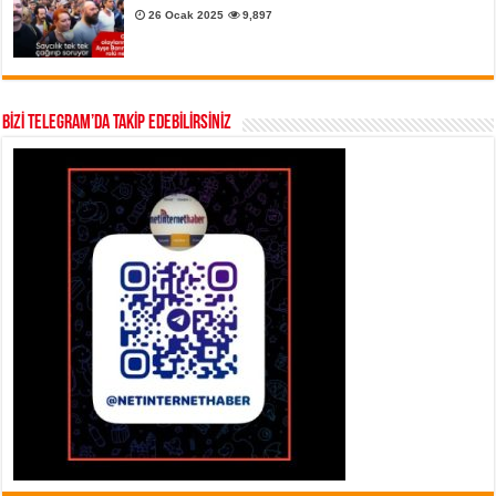
26 Ocak 2025
9,897
BİZİ TELEGRAM’DA TAKİP EDEBİLİRSİNİZ