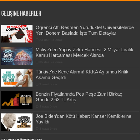
Gelişine Haberler
Öğrenci Affı Resmen Yürürlükte! Üniversitelerde
Yeni Dönem Başladı: İşte Tüm Detaylar
23 dakika önce
Maliye’den Yapay Zeka Hamlesi: 2 Milyar Liralık
Kamu Harcaması Mercek Altında
35 dakika önce
Türkiye’de Kene Alarmı! KKKA Aşısında Kritik
Aşama Geçildi
3 saat önce
Benzin Fiyatlarında Peş Peşe Zam! Birkaç
Günde 2,62 TL Artış
3 saat önce
Joe Biden’dan Kötü Haber: Kanser Kemiklerine
Yayıldı
8 saat önce