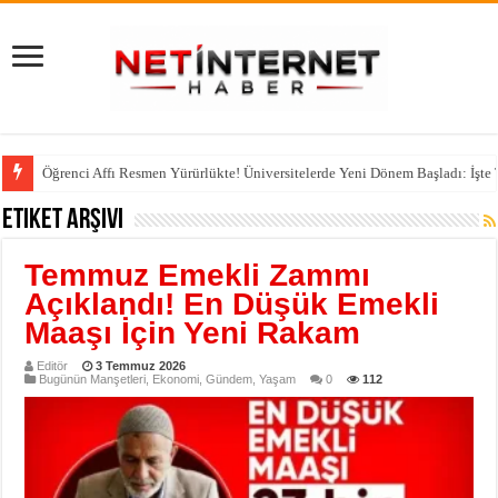
Öğrenci Affı Resmen Yürürlükte! Üniversitelerde Yeni Dönem Başladı: İşte
Etiket Arşivi
Temmuz Emekli Zammı
Açıklandı! En Düşük Emekli
Maaşı İçin Yeni Rakam
Editör
3 Temmuz 2026
Bugünün Manşetleri
,
Ekonomi
,
Gündem
,
Yaşam
0
112