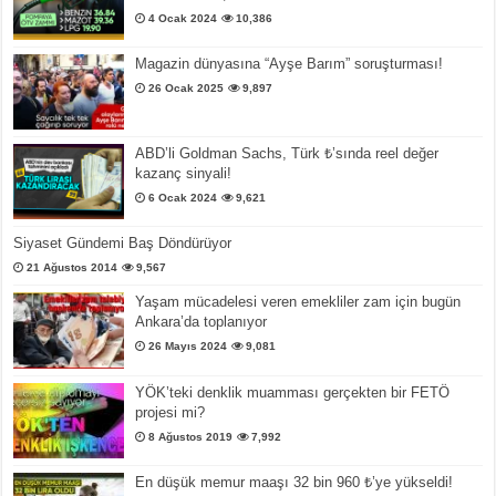
4 Ocak 2024
10,386
Magazin dünyasına “Ayşe Barım” soruşturması!
26 Ocak 2025
9,897
ABD’li Goldman Sachs, Türk ₺’sında reel değer
kazanç sinyali!
6 Ocak 2024
9,621
Siyaset Gündemi Baş Döndürüyor
21 Ağustos 2014
9,567
Yaşam mücadelesi veren emekliler zam için bugün
Ankara’da toplanıyor
26 Mayıs 2024
9,081
YÖK’teki denklik muamması gerçekten bir FETÖ
projesi mi?
8 Ağustos 2019
7,992
En düşük memur maaşı 32 bin 960 ₺’ye yükseldi!