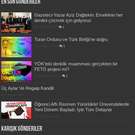
En Son Gönderiler
Gazeteci-Yazar Aziz Dağtekin: Emeklinin her
derdini çözmek için geliyoruz
7 Aralık 2020
1
Turan Ordusu ve Türk Birliği’ne doğru
15 Ekim 2019
1
YÖK’teki denklik muamması gerçekten bir
FETÖ projesi mi?
8 Ağustos 2019
1
Üç Aylar Ve Regaip Kandili
1 Mayıs 2014
Öğrenci Affı Resmen Yürürlükte! Üniversitelerde
Yeni Dönem Başladı: İşte Tüm Detaylar
23 dakika önce
Karışık Gönderiler