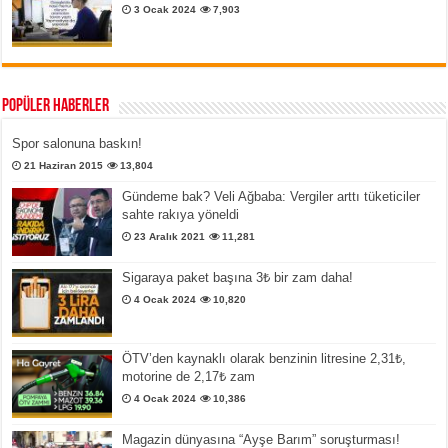
3 Ocak 2024
7,903
Popüler Haberler
Spor salonuna baskın!
21 Haziran 2015
13,804
Gündeme bak? Veli Ağbaba: Vergiler arttı tüketiciler
sahte rakıya yöneldi
23 Aralık 2021
11,281
Sigaraya paket başına 3₺ bir zam daha!
4 Ocak 2024
10,820
ÖTV’den kaynaklı olarak benzinin litresine 2,31₺,
motorine de 2,17₺ zam
4 Ocak 2024
10,386
Magazin dünyasına “Ayşe Barım” soruşturması!