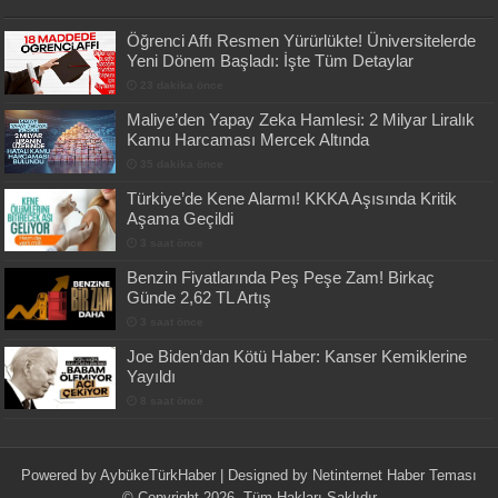
Öğrenci Affı Resmen Yürürlükte! Üniversitelerde
Yeni Dönem Başladı: İşte Tüm Detaylar
23 dakika önce
Maliye’den Yapay Zeka Hamlesi: 2 Milyar Liralık
Kamu Harcaması Mercek Altında
35 dakika önce
Türkiye’de Kene Alarmı! KKKA Aşısında Kritik
Aşama Geçildi
3 saat önce
Benzin Fiyatlarında Peş Peşe Zam! Birkaç
Günde 2,62 TL Artış
3 saat önce
Joe Biden’dan Kötü Haber: Kanser Kemiklerine
Yayıldı
8 saat önce
Powered by
AybükeTürkHaber
| Designed by
Netinternet Haber Teması
© Copyright 2026, Tüm Hakları Saklıdır