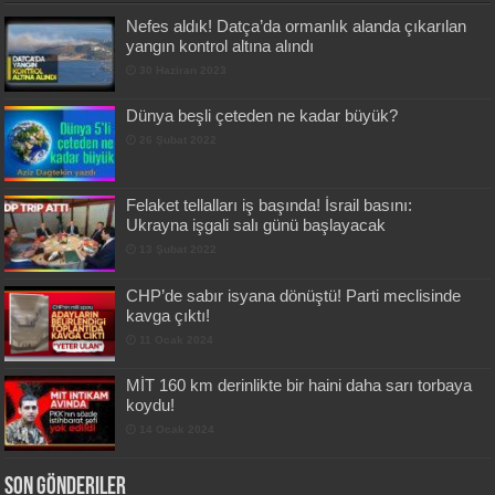
Nefes aldık! Datça’da ormanlık alanda çıkarılan
yangın kontrol altına alındı
30 Haziran 2023
Dünya beşli çeteden ne kadar büyük?
26 Şubat 2022
Felaket tellalları iş başında! İsrail basını:
Ukrayna işgali salı günü başlayacak
13 Şubat 2022
CHP’de sabır isyana dönüştü! Parti meclisinde
kavga çıktı!
11 Ocak 2024
MİT 160 km derinlikte bir haini daha sarı torbaya
koydu!
14 Ocak 2024
Son Gönderiler