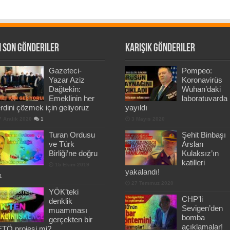
 Son Gönderiler
Karışık Gönderiler
Gazeteci-
Pompeo:
Yazar Aziz
Koronavirüs
Dağtekin:
Wuhan’daki
Emeklinin her
laboratuvarda
rdini çözmek için geliyoruz
yayıldı
7 Aralık 2020
1
3 Mayıs 2020
Turan Ordusu
Şehit Binbaşı
ve Türk
Arslan
Birliği’ne doğru
Kulaksız’ın
katilleri
15 Ekim 2019
yakalandı!
1
27 Temmuz 2020
YÖK’teki
CHP’li
denklik
Sevigen’den
muamması
bomba
gerçekten bir
açıklamalar!
TÖ projesi mi?