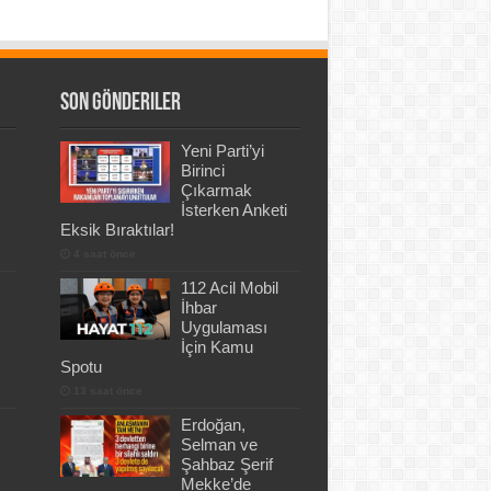
Son Gönderiler
Yeni Parti’yi
Birinci
Çıkarmak
İsterken Anketi
Eksik Bıraktılar!
4 saat önce
112 Acil Mobil
İhbar
Uygulaması
İçin Kamu
Spotu
13 saat önce
Erdoğan,
Selman ve
Şahbaz Şerif
Mekke’de