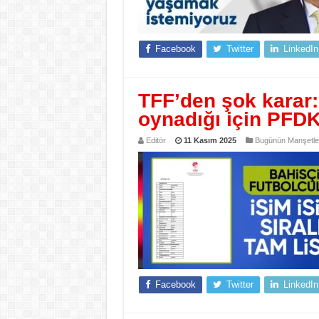
Facebook
Twitter
LinkedIn
TFF’den şok karar:
oynadığı için PFDK
Editör
11 Kasım 2025
Bugünün Manşetle
Facebook
Twitter
LinkedIn