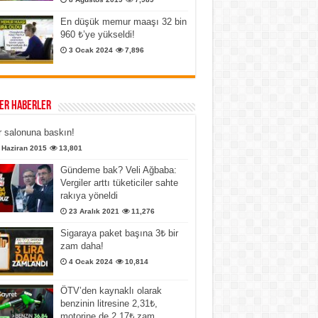
En düşük memur maaşı 32 bin
960 ₺’ye yükseldi!
3 Ocak 2024
7,896
er Haberler
 salonuna baskın!
 Haziran 2015
13,801
Gündeme bak? Veli Ağbaba:
Vergiler arttı tüketiciler sahte
rakıya yöneldi
23 Aralık 2021
11,276
Sigaraya paket başına 3₺ bir
zam daha!
4 Ocak 2024
10,814
ÖTV’den kaynaklı olarak
benzinin litresine 2,31₺,
motorine de 2,17₺ zam