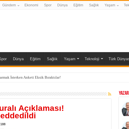
Gündem
Ekonomi
Spor
Dünya
Eğitim
Sağlık
Yaşam
Tek
Spor
Dünya
Eğitim
Sağlık
Yaşam
Teknoloji
Türk Dünyas
karmak İsterken Anketi Eksik Bıraktılar!
YAZAR
ralı Açıklaması!
Reddedildi
188