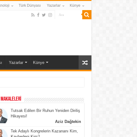
noloji
Türk Dünyası
Yazarlar
Künye
ı
Yazarlar
Künye
 MAKALELERİ
Tutsak Edilen Bir Ruhun Yeniden Diriliş
Hikayesi!
Aziz Dağtekin
Tek Adaylı Kongrelerin Kazananı Kim,
Kaybedeni Kim?