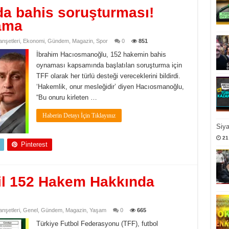
a bahis soruşturması!
lama
nşetleri
,
Ekonomi
,
Gündem
,
Magazin
,
Spor
0
851
İbrahim Hacıosmanoğlu, 152 hakemin bahis
oynaması kapsamında başlatılan soruşturma için
TFF olarak her türlü desteği vereceklerini bildirdi.
‘Hakemlik, onur mesleğidir’ diyen Hacıosmanoğlu,
“Bu onuru kirleten …
Haberin Detayı İçin Tıklayınız
Siy
21
Pinterest
il 152 Hakem Hakkında
nşetleri
,
Genel
,
Gündem
,
Magazin
,
Yaşam
0
665
Türkiye Futbol Federasyonu (TFF), futbol