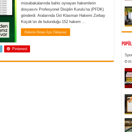
müsabakalarında bahis oynayan hakemlerin
dosyasını Profesyonel Disiplin Kurulu’na (PFDK)
gönderdi. Aralarında Üst Klasman Hakemi Zorbay
Küçük’ün de bulunduğu 152 hakem …
Haberin Detayı İçin Tıklayınız
Popül
Pinterest
Spor
21