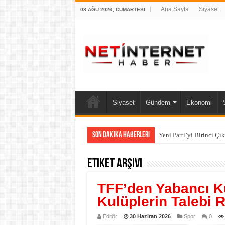
Ana Sayfa
Siyaset
08 AĞU 2026, CUMARTESI
Siyaset
Gündem
Ekonomi
Son Dakika Haberleri
Yeni Parti’yi Birinci Çı
Etiket Arşivi
TFF’den Yabancı Ku
Kulüplerin Talebi 
Editör
30 Haziran 2026
Spor
0