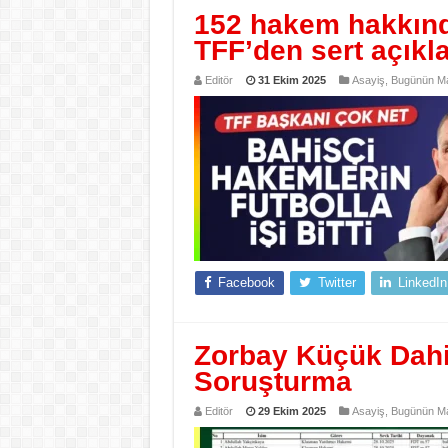
152 hakem hakkınd
TFF’den sert açık
Editör
31 Ekim 2025
Asayiş
,
Bugünün Ma
Facebook
Twitter
LinkedIn
Zorbay Küçük Dah
Soruşturma
Editör
29 Ekim 2025
Asayiş
,
Bugünün Ma