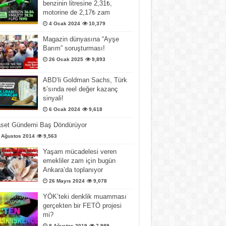
benzinin litresine 2,31₺,
motorine de 2,17₺ zam
4 Ocak 2024
10,379
Magazin dünyasına “Ayşe
Barım” soruşturması!
26 Ocak 2025
9,893
ABD’li Goldman Sachs, Türk
₺’sında reel değer kazanç
sinyali!
6 Ocak 2024
9,618
aset Gündemi Baş Döndürüyor
 Ağustos 2014
9,563
Yaşam mücadelesi veren
emekliler zam için bugün
Ankara’da toplanıyor
26 Mayıs 2024
9,078
YÖK’teki denklik muamması
gerçekten bir FETÖ projesi
mi?
8 Ağustos 2019
7,989