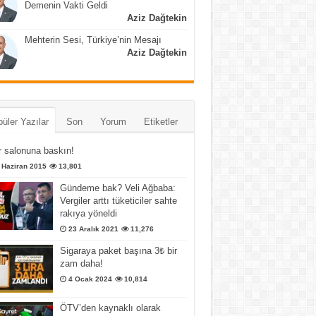
Demenin Vakti Geldi
Aziz Dağtekin
Mehterin Sesi, Türkiye’nin Mesajı
Aziz Dağtekin
üler Yazılar
Son
Yorum
Etiketler
 salonuna baskın!
 Haziran 2015
13,801
Gündeme bak? Veli Ağbaba:
Vergiler arttı tüketiciler sahte
rakıya yöneldi
23 Aralık 2021
11,276
Sigaraya paket başına 3₺ bir
zam daha!
4 Ocak 2024
10,814
ÖTV’den kaynaklı olarak