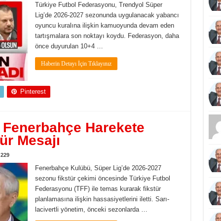
Türkiye Futbol Federasyonu, Trendyol Süper
Lig’de 2026-2027 sezonunda uygulanacak yabancı
oyuncu kuralına ilişkin kamuoyunda devam eden
tartışmalara son noktayı koydu. Federasyon, daha
önce duyurulan 10+4 …
Haberin Detayı İçin Tıklayınız
Pinterest
 Fenerbahçe Harekete
tür Mesajı
229
Fenerbahçe Kulübü, Süper Lig’de 2026-2027
sezonu fikstür çekimi öncesinde Türkiye Futbol
Federasyonu (TFF) ile temas kurarak fikstür
planlamasına ilişkin hassasiyetlerini iletti. Sarı-
lacivertli yönetim, önceki sezonlarda …