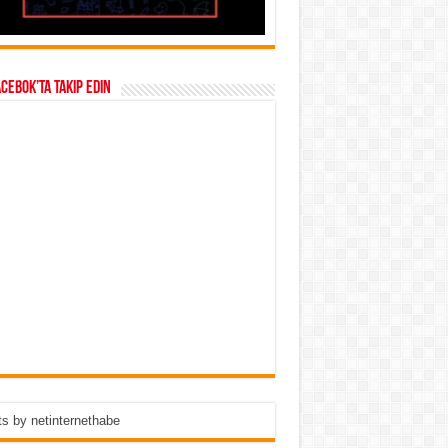
acebok’ta takip edin
s by netinternethabe