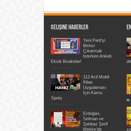
Gelişine Haberler
En
Yeni Parti’yi
Birinci
Çıkarmak
İsterken Anketi
Eksik Bıraktılar!
de
4 saat önce
112 Acil Mobil
İhbar
Uygulaması
İçin Kamu
Spotu
13 saat önce
Erdoğan,
Selman ve
Şahbaz Şerif
Mekke’de
FE