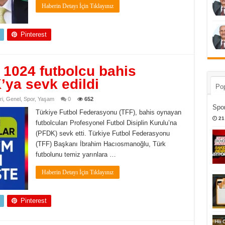
Haberin Detayı İçin Tıklayınız
Pinterest
 1024 futbolcu bahis
’ya sevk edildi
Pop
ri
,
Genel
,
Spor
,
Yaşam
0
652
Spor
Türkiye Futbol Federasyonu (TFF), bahis oynayan
21
futbolcuları Profesyonel Futbol Disiplin Kurulu’na
(PFDK) sevk etti. Türkiye Futbol Federasyonu
(TFF) Başkanı İbrahim Hacıosmanoğlu, Türk
futbolunu temiz yarınlara …
Haberin Detayı İçin Tıklayınız
Pinterest