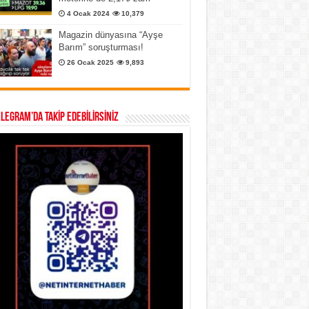
4 Ocak 2024
10,379
Magazin dünyasına “Ayşe
Barım” soruşturması!
26 Ocak 2025
9,893
ELEGRAM’DA TAKİP EDEBİLİRSİNİZ