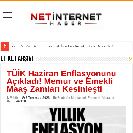
Yeni Parti’yi Birinci Çıkarmak İsterken Anketi Eksik Bıraktılar!
Etiket Arşivi
TÜİK Haziran Enflasyonunu
Açıkladı! Memur ve Emekli
Maaş Zamları Kesinleşti
Editör
3 Temmuz 2026
Bugünün Manşetleri
,
Ekonomi
,
Magazin
0
118