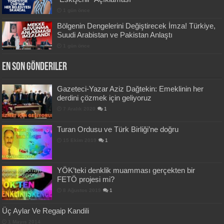
1 gün önce
Bölgenin Dengelerini Değiştirecek İmza! Türkiye,
Suudi Arabistan ve Pakistan Anlaştı
1 gün önce
En Son Gönderiler
Gazeteci-Yazar Aziz Dağtekin: Emeklinin her
derdini çözmek için geliyoruz
7 Aralık 2020
1
Turan Ordusu ve Türk Birliği’ne doğru
15 Ekim 2019
1
YÖK’teki denklik muamması gerçekten bir
FETÖ projesi mi?
8 Ağustos 2019
1
Üç Aylar Ve Regaip Kandili
1 Mayıs 2014