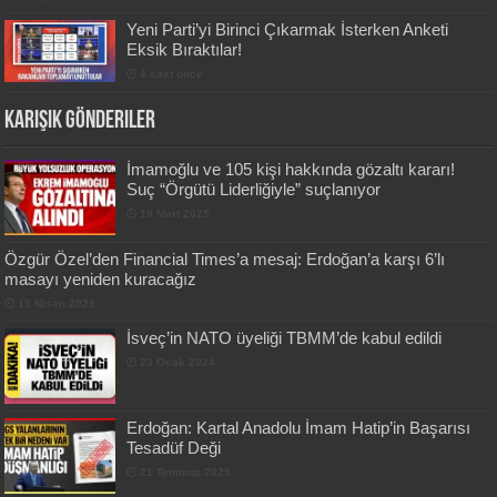
Yeni Parti’yi Birinci Çıkarmak İsterken Anketi
Eksik Bıraktılar!
4 saat önce
Karışık Gönderiler
İmamoğlu ve 105 kişi hakkında gözaltı kararı!
Suç “Örgütü Liderliğiyle” suçlanıyor
19 Mart 2025
Özgür Özel’den Financial Times’a mesaj: Erdoğan’a karşı 6’lı
masayı yeniden kuracağız
15 Nisan 2025
İsveç’in NATO üyeliği TBMM’de kabul edildi
23 Ocak 2024
Erdoğan: Kartal Anadolu İmam Hatip’in Başarısı
Tesadüf Deği
21 Temmuz 2025