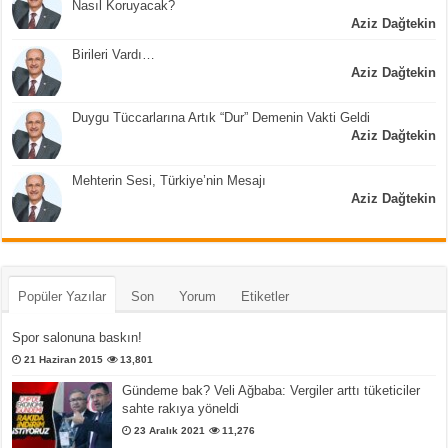
Nasıl Koruyacak?
Aziz Dağtekin
Birileri Vardı…
Aziz Dağtekin
Duygu Tüccarlarına Artık “Dur” Demenin Vakti Geldi
Aziz Dağtekin
Mehterin Sesi, Türkiye’nin Mesajı
Aziz Dağtekin
Popüler Yazılar
Son
Yorum
Etiketler
Spor salonuna baskın!
21 Haziran 2015
13,801
Gündeme bak? Veli Ağbaba: Vergiler arttı tüketiciler
sahte rakıya yöneldi
23 Aralık 2021
11,276