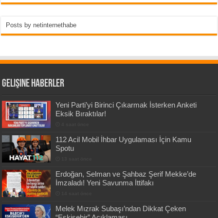
Posts by netinternethabe
Gelişine Haberler
Yeni Parti’yi Birinci Çıkarmak İsterken Anketi
Eksik Bıraktılar!
4 saat önce
112 Acil Mobil İhbar Uygulaması İçin Kamu
Spotu
13 saat önce
Erdoğan, Selman ve Şahbaz Şerif Mekke’de
İmzaladı! Yeni Savunma İttifakı
14 saat önce
Melek Mızrak Subaşı’ndan Dikkat Çeken
“Eskişehir” Açıklaması