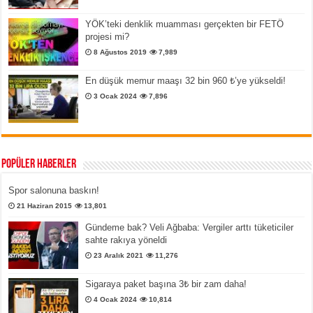
YÖK’teki denklik muamması gerçekten bir FETÖ
projesi mi?
8 Ağustos 2019
7,989
En düşük memur maaşı 32 bin 960 ₺’ye yükseldi!
3 Ocak 2024
7,896
Popüler Haberler
Spor salonuna baskın!
21 Haziran 2015
13,801
Gündeme bak? Veli Ağbaba: Vergiler arttı tüketiciler
sahte rakıya yöneldi
23 Aralık 2021
11,276
Sigaraya paket başına 3₺ bir zam daha!
4 Ocak 2024
10,814