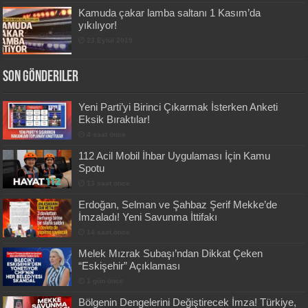
Kamuda çakar lamba saltanı 1 Kasım’da
yıkılıyor!
23 Eylül 2019
Son Gönderiler
Yeni Parti’yi Birinci Çıkarmak İsterken Anketi
Eksik Bıraktılar!
4 saat önce
112 Acil Mobil İhbar Uygulaması İçin Kamu
Spotu
13 saat önce
Erdoğan, Selman ve Şahbaz Şerif Mekke’de
İmzaladı! Yeni Savunma İttifakı
14 saat önce
Melek Mızrak Subaşı’ndan Dikkat Çeken
“Eskişehir” Açıklaması
1 gün önce
Bölgenin Dengelerini Değiştirecek İmza! Türkiye,