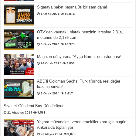
Sigaraya paket başına 3₺ bir zam daha!
4 Ocak 2024
10,814
ÖTV’den kaynaklı olarak benzinin litresine 2,31₺,
motorine de 2,17₺ zam
4 Ocak 2024
10,379
Magazin dünyasına “Ayşe Barım” soruşturması!
26 Ocak 2025
9,893
ABD’li Goldman Sachs, Türk ₺’sında reel değer
kazanç sinyali!
6 Ocak 2024
9,617
Siyaset Gündemi Baş Döndürüyor
21 Ağustos 2014
9,563
Yaşam mücadelesi veren emekliler zam için bugün
Ankara’da toplanıyor
26 Mayıs 2024
9,078