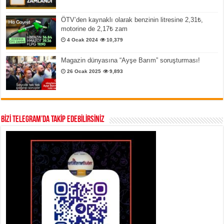
ÖTV’den kaynaklı olarak benzinin litresine 2,31₺,
motorine de 2,17₺ zam
4 Ocak 2024
10,379
Magazin dünyasına “Ayşe Barım” soruşturması!
26 Ocak 2025
9,893
BİZİ TELEGRAM’DA TAKİP EDEBİLİRSİNİZ