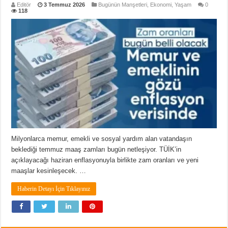
Editör
3 Temmuz 2026
Bugünün Manşetleri
,
Ekonomi
,
Yaşam
0
118
Milyonlarca memur, emekli ve sosyal yardım alan vatandaşın
beklediği temmuz maaş zamları bugün netleşiyor. TÜİK’in
açıklayacağı haziran enflasyonuyla birlikte zam oranları ve yeni
maaşlar kesinleşecek. …
Haberin Detayı İçin Tıklayınız