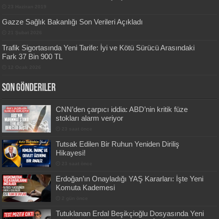
11 Ocak 2020
Londra-Dalaman seferinde 2 savaş uçağı paniği!
23 Haziran 2019
Gazze Sağlık Bakanlığı Son Verileri Açıkladı
21 Şubat 2026
Trafik Sigortasında Yeni Tarife: İyi ve Kötü
Sürücü Arasındaki Fark 37 Bin 900 TL
12 Ocak 2026
Son Gönderiler
CNN’den çarpıcı iddia: ABD’nin kritik füze
stokları alarm veriyor
23 saat önce
Tutsak Edilen Bir Ruhun Yeniden Diriliş
Hikayesi!