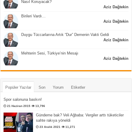
Nasıl Koruyacak?
Aziz Dağtekin
Birileri Vardı…
Aziz Dağtekin
Duygu Tüccarlarına Artık “Dur” Demenin Vakti Geldi
Aziz Dağtekin
Mehterin Sesi, Türkiye’nin Mesajı
Aziz Dağtekin
Popüler Yazılar
Son
Yorum
Etiketler
Spor salonuna baskın!
21 Haziran 2015
13,796
Gündeme bak? Veli Ağbaba: Vergiler arttı tüketiciler
sahte rakıya yöneldi
23 Aralık 2021
11,271