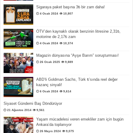
Sigaraya paket başına 3₺ bir zam daha!
4 Ocak 2024
10,807
ÖTV’den kaynaklı olarak benzinin litresine 2,31₺,
motorine de 2,17₺ zam
4 Ocak 2024
10,374
Magazin dünyasına “Ayşe Barım” soruşturması!
26 Ocak 2025
9,889
ABD’li Goldman Sachs, Türk ₺’sında reel değer
kazanç sinyali!
6 Ocak 2024
9,614
Siyaset Gündemi Baş Döndürüyor
21 Ağustos 2014
9,561
Yaşam mücadelesi veren emekliler zam için bugün
Ankara’da toplanıyor
26 Mayıs 2024
9,075