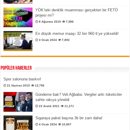
YÖK’teki denklik muamması gerçekten bir FETÖ
projesi mi?
8 Ağustos 2019
7,986
En düşük memur maaşı 32 bin 960 ₺’ye yükseldi!
3 Ocak 2024
7,892
Popüler Haberler
Spor salonuna baskın!
21 Haziran 2015
13,796
Gündeme bak? Veli Ağbaba: Vergiler arttı tüketiciler
sahte rakıya yöneldi
23 Aralık 2021
11,271
Sigaraya paket başına 3₺ bir zam daha!
4 Ocak 2024
10,807