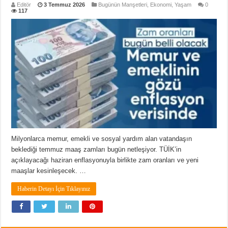
Editör
3 Temmuz 2026
Bugünün Manşetleri
,
Ekonomi
,
Yaşam
0
117
Milyonlarca memur, emekli ve sosyal yardım alan vatandaşın
beklediği temmuz maaş zamları bugün netleşiyor. TÜİK’in
açıklayacağı haziran enflasyonuyla birlikte zam oranları ve yeni
maaşlar kesinleşecek. …
Haberin Detayı İçin Tıklayınız