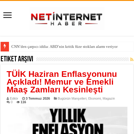
CNN’den çarpıcı iddia: ABD’nin kritik füze stokları alarm veriyor
Etiket Arşivi
TÜİK Haziran Enflasyonunu
Açıkladı! Memur ve Emekli
Maaş Zamları Kesinleşti
Editör
3 Temmuz 2026
Bugünün Manşetleri
,
Ekonomi
,
Magazin
0
116