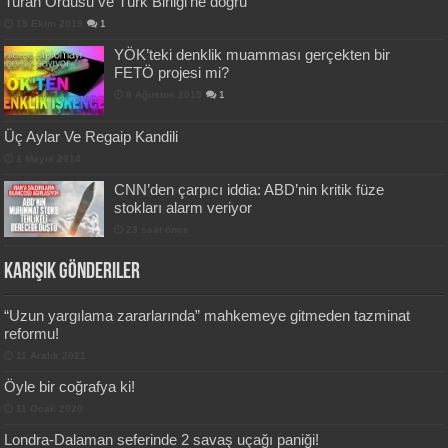
Turan Ordusu ve Türk Birliği’ne doğru
15 Ekim 2019
1
YÖK’teki denklik muamması gerçekten bir
FETÖ projesi mi?
8 Ağustos 2019
1
Üç Aylar Ve Regaip Kandili
1 Mayıs 2014
CNN’den çarpıcı iddia: ABD’nin kritik füze
stokları alarm veriyor
23 saat önce
Karışık Gönderiler
“Uzun yargılama zararlarında” mahkemeye
gitmeden tazminat reformu!
11 Aralık 2021
Öyle bir coğrafya ki!