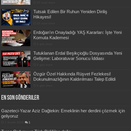
23 saat önce
Tutsak Edilen Bir Ruhun Yeniden Diriliş
Hikayesi!
23 saat önce
Erdoğan’ın Onayladığı YAŞ Kararları: İşte Yeni
Komuta Kademesi
2 gün önce
Tutuklanan Erdal Beşikçioğlu Dosyasında Yeni
Gelişme: Laboratuvar Sonucu İddiası
2 gün önce
Özgür Özel Hakkında Rüşvet Fezlekesi!
Dokunulmazlığının Kaldırılması Talep Edildi
2 gün önce
En Son Gönderiler
Gazeteci-Yazar Aziz Dağtekin: Emeklinin her
derdini çözmek için geliyoruz
7 Aralık 2020
1