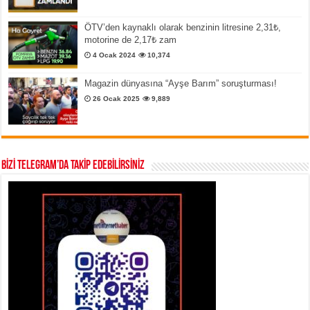
ÖTV’den kaynaklı olarak benzinin litresine 2,31₺,
motorine de 2,17₺ zam
4 Ocak 2024
10,374
Magazin dünyasına “Ayşe Barım” soruşturması!
26 Ocak 2025
9,889
BİZİ TELEGRAM’DA TAKİP EDEBİLİRSİNİZ