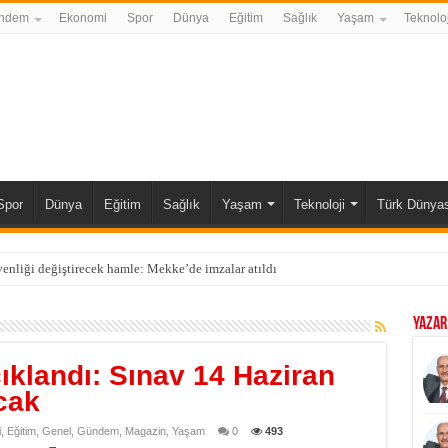
ndem
Ekonomi
Spor
Dünya
Eğitim
Sağlık
Yaşam
Teknoloj
Spor
Dünya
Eğitim
Sağlık
Yaşam
Teknoloji
Türk Dünyas
enliği değiştirecek hamle: Mekke’de imzalar atıldı
YAZAR
ıklandı: Sınav 14 Haziran
cak
i
,
Eğitim
,
Genel
,
Gündem
,
Magazin
,
Yaşam
0
493