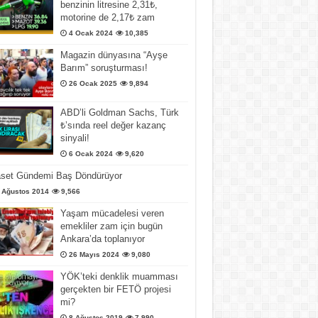
benzinin litresine 2,31₺,
motorine de 2,17₺ zam
4 Ocak 2024
10,385
Magazin dünyasına “Ayşe
Barım” soruşturması!
26 Ocak 2025
9,894
ABD’li Goldman Sachs, Türk
₺’sında reel değer kazanç
sinyali!
6 Ocak 2024
9,620
aset Gündemi Baş Döndürüyor
 Ağustos 2014
9,566
Yaşam mücadelesi veren
emekliler zam için bugün
Ankara’da toplanıyor
26 Mayıs 2024
9,080
YÖK’teki denklik muamması
gerçekten bir FETÖ projesi
mi?
8 Ağustos 2019
7,990