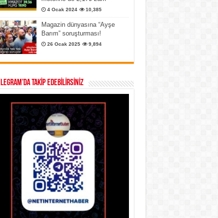
4 Ocak 2024
10,385
Magazin dünyasına “Ayşe
Barım” soruşturması!
26 Ocak 2025
9,894
ELEGRAM’DA TAKİP EDEBİLİRSİNİZ