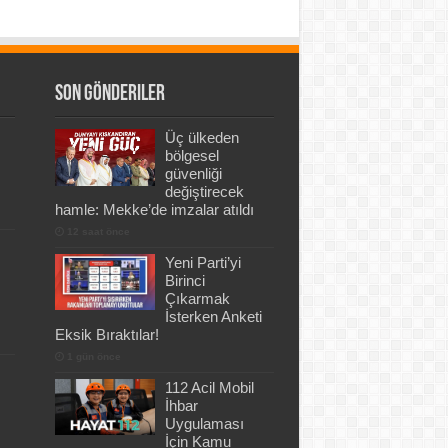
Son Gönderiler
Üç ülkeden
bölgesel
güvenliği
değiştirecek
hamle: Mekke’de imzalar atıldı
12 saat önce
Yeni Parti’yi
Birinci
Çıkarmak
İsterken Anketi
Eksik Bıraktılar!
1 gün önce
112 Acil Mobil
İhbar
Uygulaması
İçin Kamu