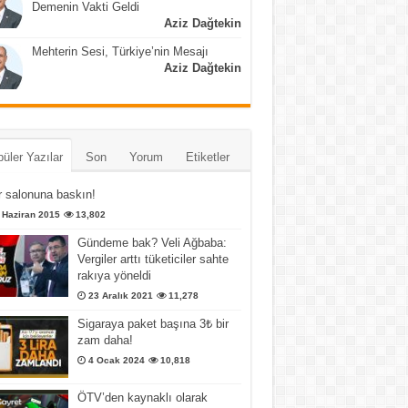
Demenin Vakti Geldi
Aziz Dağtekin
Mehterin Sesi, Türkiye’nin Mesajı
Aziz Dağtekin
üler Yazılar
Son
Yorum
Etiketler
 salonuna baskın!
 Haziran 2015
13,802
Gündeme bak? Veli Ağbaba:
Vergiler arttı tüketiciler sahte
rakıya yöneldi
23 Aralık 2021
11,278
Sigaraya paket başına 3₺ bir
zam daha!
4 Ocak 2024
10,818
ÖTV’den kaynaklı olarak