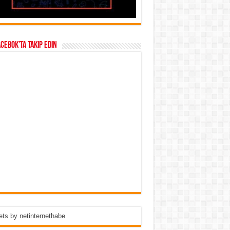
acebok’ta takip edin
ts by netinternethabe