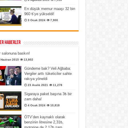
En düşük memur maaşı 32 bin
960 ₺’ye yükseldi!
3 Ocak 2024
7,900
er Haberler
 salonuna baskın!
 Haziran 2015
13,802
Gündeme bak? Veli Ağbaba:
Vergiler arttı tüketiciler sahte
rakıya yöneldi
23 Aralık 2021
11,278
Sigaraya paket başına 3₺ bir
zam daha!
4 Ocak 2024
10,818
ÖTV’den kaynaklı olarak
benzinin litresine 2,31₺,
motorine de 2,17₺ zam