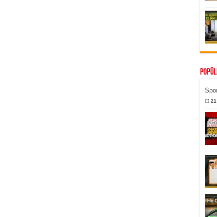
Popül
Spor
21