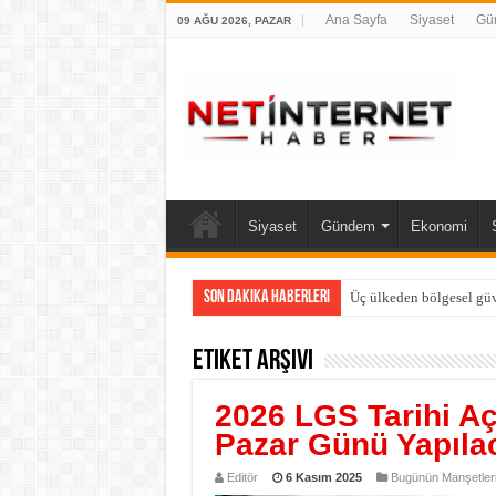
Ana Sayfa
Siyaset
Gü
09 AĞU 2026, PAZAR
Siyaset
Gündem
Ekonomi
Son Dakika Haberleri
Üç ülkeden bölgesel güv
Etiket Arşivi
2026 LGS Tarihi Aç
Pazar Günü Yapıla
Editör
6 Kasım 2025
Bugünün Manşetler