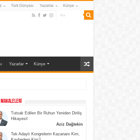
i
Türk Dünyası
Yazarlar
Künye
ı
Yazarlar
Künye
 MAKALELERİ
Tutsak Edilen Bir Ruhun Yeniden Diriliş
Hikayesi!
Aziz Dağtekin
Tek Adaylı Kongrelerin Kazananı Kim,
Kaybedeni Kim?