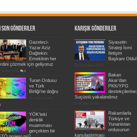
 Son Gönderiler
Karışık Gönderiler
Gazeteci-
Siyasetin
Yazar Aziz
Strateji İsmi
Dağtekin:
İletişim
Emeklinin her
Başkanı Oldu!
rdini çözmek için geliyoruz
10 Temmuz 2025
7 Aralık 2020
1
Bakan
Turan Ordusu
Akar’dan
ve Türk
PKK/YPG
Birliği’ne doğru
destekçilerine:
Suçüstü yakalandınız
15 Ekim 2019
18 Mart 2023
1
Rakamlarla
YÖK’teki
Türkiye ve
denklik
Yunanistan
muamması
ordusunun
gerçekten bir
karşılaştırması
TÖ projesi mi?