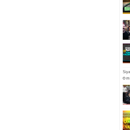
Siy
21