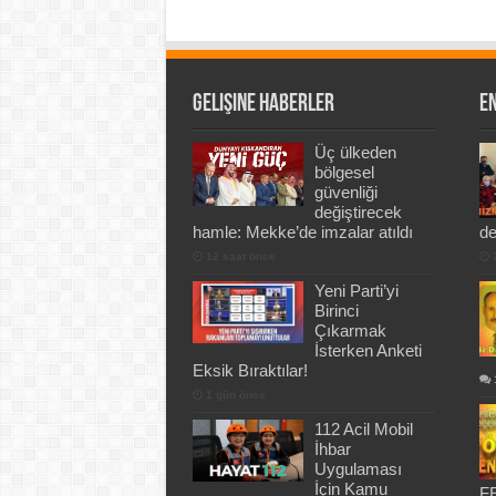
Gelişine Haberler
En
Üç ülkeden
bölgesel
güvenliği
değiştirecek
hamle: Mekke’de imzalar atıldı
de
12 saat önce
Yeni Parti’yi
Birinci
Çıkarmak
İsterken Anketi
Eksik Bıraktılar!
1 gün önce
112 Acil Mobil
İhbar
Uygulaması
İçin Kamu
FE