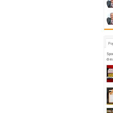
Pop
Spor
21