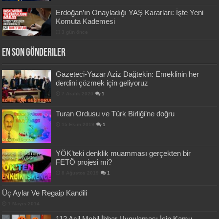
Erdoğan’ın Onayladığı YAŞ Kararları: İşte Yeni
Komuta Kademesi
3 gün önce
En Son Gönderiler
Gazeteci-Yazar Aziz Dağtekin: Emeklinin her
derdini çözmek için geliyoruz
7 Aralık 2020
1
Turan Ordusu ve Türk Birliği’ne doğru
15 Ekim 2019
1
YÖK’teki denklik muamması gerçekten bir
FETÖ projesi mi?
8 Ağustos 2019
1
Üç Aylar Ve Regaip Kandili
1 Mayıs 2014
112 Acil Mobil İhbar Uygulaması İçin Kamu