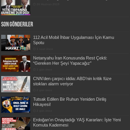
26 Haziran 2019
Son Gönderiler
112 Acil Mobil İhbar Uygulaması İçin Kamu
Spotu
1 saat önce
Netanyahu İran Konusunda Rest Çekti:
“Gereken Her Şeyi Yapacağız”
1 gün önce
CNN’den çarpıcı iddia: ABD’nin kritik füze
stokları alarm veriyor
2 gün önce
Tutsak Edilen Bir Ruhun Yeniden Diriliş
Hikayesi!
2 gün önce
Erdoğan’ın Onayladığı YAŞ Kararları: İşte Yeni
Komuta Kademesi