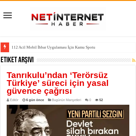
112 Acil Mobil İhbar Uygulaması İçin Kamu Spotu
Etiket Arşivi
Tanrıkulu’ndan ‘Terörsüz
Türkiye’ süreci için yasal
güvence çağrısı
Editör
6 gün önce
Bugünün Manşetleri
0
52