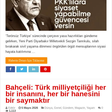
‘Terörsüz Türkiye’ sürecinde çerçeve yasa hazırlıkları gündeme
gelirken, Yeni Parti Diyarbakır Milletvekili Sezgin Tanrıkulu, silah
bırakarak sivil yaşama dönmesi öngörülen örgüt mensuplarının siyasi
hayata katılımına …
Haberin Detayı İçin Tıklayınız
Bahçeli: Türk milliyetçiliği her
bir insanını, her bir hanesini
bir saymaktır
Editör
5 Mayıs 2026
Dünya
,
Genel
,
Gündem
,
Magazin
,
Yaşam
0
1,113