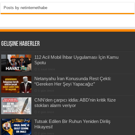
Posts by netinternethabe
Gelişine Haberler
112 Acil Mobil İhbar Uygulaması İçin Kamu
Spotu
1 saat önce
Netanyahu İran Konusunda Rest Çekti:
“Gereken Her Şeyi Yapacağız”
1 gün önce
CNN’den çarpıcı iddia: ABD’nin kritik füze
stokları alarm veriyor
2 gün önce
Tutsak Edilen Bir Ruhun Yeniden Diriliş
Hikayesi!
2 gün önce