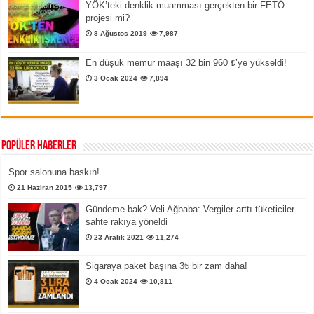
YÖK’teki denklik muamması gerçekten bir FETÖ
projesi mi?
8 Ağustos 2019
7,987
En düşük memur maaşı 32 bin 960 ₺’ye yükseldi!
3 Ocak 2024
7,894
Popüler Haberler
Spor salonuna baskın!
21 Haziran 2015
13,797
Gündeme bak? Veli Ağbaba: Vergiler arttı tüketiciler
sahte rakıya yöneldi
23 Aralık 2021
11,274
Sigaraya paket başına 3₺ bir zam daha!
4 Ocak 2024
10,811