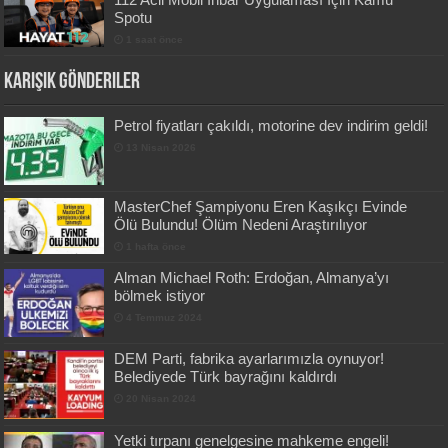
Spotu
1 saat önce
Karışık Gönderiler
Petrol fiyatları çakıldı, motorine dev indirim geldi!
13 Nisan 2026
MasterChef Şampiyonu Eren Kaşıkçı Evinde
Ölü Bulundu! Ölüm Nedeni Araştırılıyor
1 hafta önce
Alman Michael Roth: Erdoğan, Almanya’yı
bölmek istiyor
4 Temmuz 2024
DEM Parti, fabrika ayarlarımızla oynuyor!
Belediyede Türk bayrağını kaldırdı
20 Nisan 2024
Yetki tırpanı genelgesine mahkeme engeli!