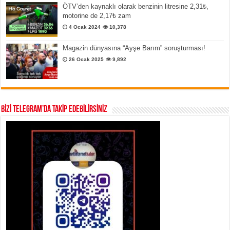
ÖTV’den kaynaklı olarak benzinin litresine 2,31₺,
motorine de 2,17₺ zam
4 Ocak 2024
10,378
Magazin dünyasına “Ayşe Barım” soruşturması!
26 Ocak 2025
9,892
BİZİ TELEGRAM’DA TAKİP EDEBİLİRSİNİZ