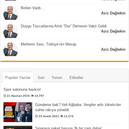
Birileri Vardı…
Aziz Dağtekin
Duygu Tüccarlarına Artık “Dur” Demenin Vakti Geldi
Aziz Dağtekin
Mehterin Sesi, Türkiye’nin Mesajı
Aziz Dağtekin
Popüler Yazılar
Son
Yorum
Etiketler
Spor salonuna baskın!
21 Haziran 2015
13,797
Gündeme bak? Veli Ağbaba: Vergiler arttı tüketiciler
sahte rakıya yöneldi
23 Aralık 2021
11,274
Sigaraya paket başına 3₺ bir zam daha!