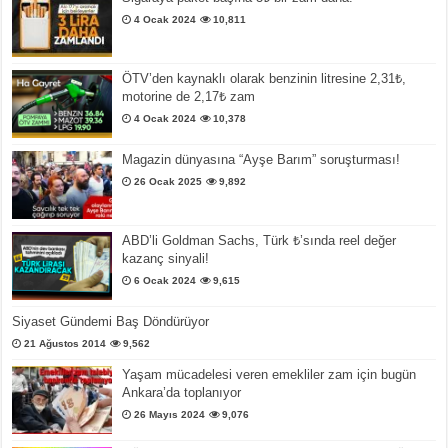
4 Ocak 2024
10,811
ÖTV’den kaynaklı olarak benzinin litresine 2,31₺,
motorine de 2,17₺ zam
4 Ocak 2024
10,378
Magazin dünyasına “Ayşe Barım” soruşturması!
26 Ocak 2025
9,892
ABD’li Goldman Sachs, Türk ₺’sında reel değer
kazanç sinyali!
6 Ocak 2024
9,615
Siyaset Gündemi Baş Döndürüyor
21 Ağustos 2014
9,562
Yaşam mücadelesi veren emekliler zam için bugün
Ankara’da toplanıyor
26 Mayıs 2024
9,076