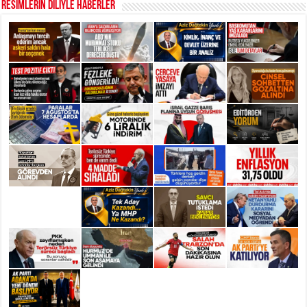
RESİMLERİN DİLİYLE HABERLER