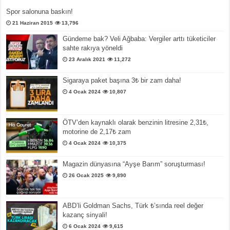
Spor salonuna baskın!
21 Haziran 2015
13,796
Gündeme bak? Veli Ağbaba: Vergiler arttı tüketiciler
sahte rakıya yöneldi
23 Aralık 2021
11,272
Sigaraya paket başına 3₺ bir zam daha!
4 Ocak 2024
10,807
ÖTV’den kaynaklı olarak benzinin litresine 2,31₺,
motorine de 2,17₺ zam
4 Ocak 2024
10,375
Magazin dünyasına “Ayşe Barım” soruşturması!
26 Ocak 2025
9,890
ABD’li Goldman Sachs, Türk ₺’sında reel değer
kazanç sinyali!
6 Ocak 2024
9,615