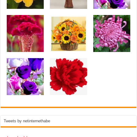
Tweets by netinternethabe