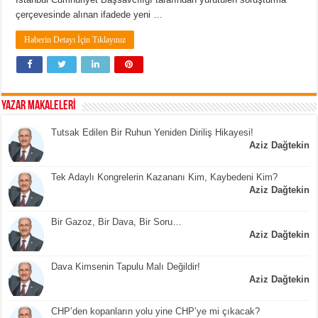
çerçevesinde alınan ifadede yeni …
Haberin Detayı İçin Tıklayınız
YAZAR MAKALELERİ
Tutsak Edilen Bir Ruhun Yeniden Diriliş Hikayesi!
Aziz Dağtekin
Tek Adaylı Kongrelerin Kazananı Kim, Kaybedeni Kim?
Aziz Dağtekin
Bir Gazoz, Bir Dava, Bir Soru…
Aziz Dağtekin
Dava Kimsenin Tapulu Malı Değildir!
Aziz Dağtekin
CHP’den kopanların yolu yine CHP’ye mi çıkacak?